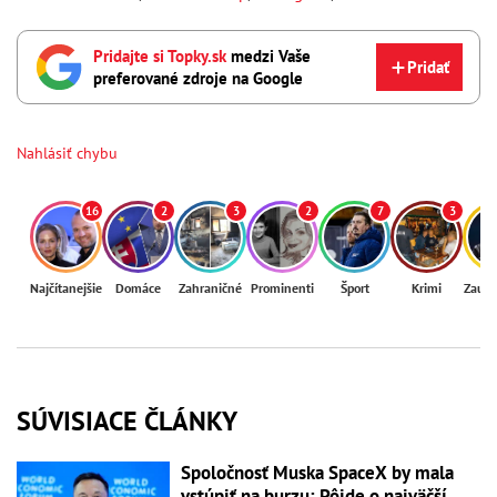
Pridajte si Topky.sk
medzi Vaše
Pridať
preferované zdroje na Google
Nahlásiť chybu
16
2
3
2
7
3
Najčítanejšie
Domáce
Zahraničné
Prominenti
Šport
Krimi
Zaují
SÚVISIACE ČLÁNKY
Spoločnosť Muska SpaceX by mala
vstúpiť na burzu: Pôjde o najväčší