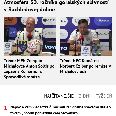
Atmosféra 30. ročníka goralských slávností
v Bachledovej doline
Tréner MFK Zemplín
Tréner KFC Komárno
Michalovce Anton Šoltis po
Norbert Czibor po remíze v
zápase s Komárnom:
Michalovciach
Spravodlivá remíza
NAJČÍTANEJŠIE
3 DNI
TÝŽDEŇ
Napovie vám viac fotka či karikatúra? Známa speváčka drela v
továrni, potom pobláznila celé Slovensko