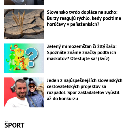
Slovensko tvrdo dopláca na sucho:
Burzy reagujú rýchlo, kedy pocítime
horúčavy v peňaženkách?
Zelený mimozemšťan či žltý šašo:
Spoznáte známe značky podľa ich
maskotov? Otestujte sa! (kvíz)
Jeden z najúspešnejších slovenských
cestovateľských projektov sa
rozpadol. Spor zakladateľov vyústil
až do konkurzu
ŠPORT