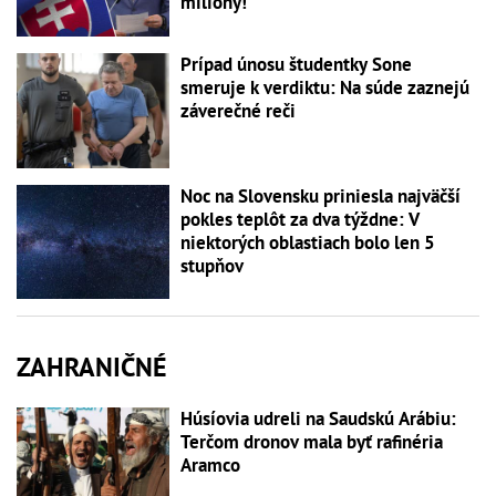
milióny!
Prípad únosu študentky Sone
smeruje k verdiktu: Na súde zaznejú
záverečné reči
Noc na Slovensku priniesla najväčší
pokles teplôt za dva týždne: V
niektorých oblastiach bolo len 5
stupňov
ZAHRANIČNÉ
Húsíovia udreli na Saudskú Arábiu:
Terčom dronov mala byť rafinéria
Aramco