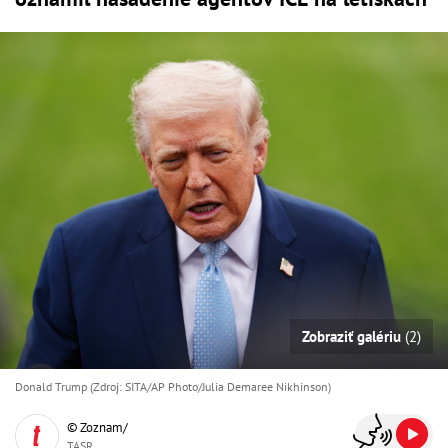
Zobraziť galériu
(2)
Donald Trump (Zdroj: SITA/AP Photo/Julia Demaree Nikhinson)
© Zoznam/
TASR