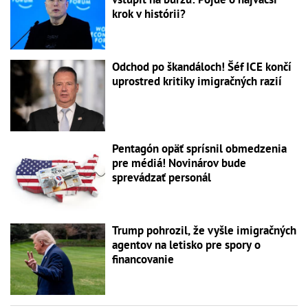
krok v histórii?
Odchod po škandáloch! Šéf ICE končí
uprostred kritiky imigračných razií
Pentagón opäť sprísnil obmedzenia
pre médiá! Novinárov bude
sprevádzať personál
Trump pohrozil, že vyšle imigračných
agentov na letisko pre spory o
financovanie