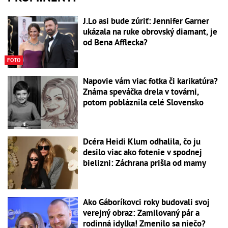
J.Lo asi bude zúriť: Jennifer Garner
ukázala na ruke obrovský diamant, je
od Bena Afflecka?
FOTO
Napovie vám viac fotka či karikatúra?
Známa speváčka drela v továrni,
potom pobláznila celé Slovensko
Dcéra Heidi Klum odhalila, čo ju
desilo viac ako fotenie v spodnej
bielizni: Záchrana prišla od mamy
Ako Gáboríkovci roky budovali svoj
verejný obraz: Zamilovaný pár a
rodinná idylka! Zmenilo sa niečo?