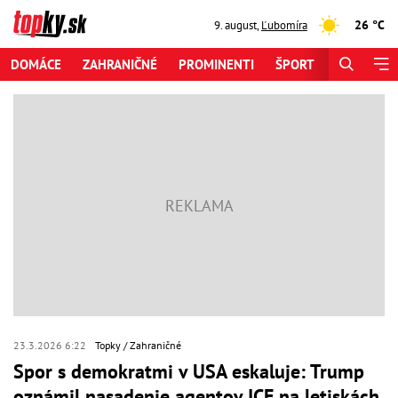
26 °C
9. august
,
Ľubomíra
DOMÁCE
ZAHRANIČNÉ
PROMINENTI
ŠPORT
ZAUJÍMAV
23.3.2026 6:22
Topky
Zahraničné
Spor s demokratmi v USA eskaluje: Trump
oznámil nasadenie agentov ICE na letiskách