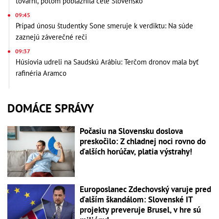
továrni, potom pobláznila celé Slovensko
09:45
Prípad únosu študentky Sone smeruje k verdiktu: Na súde
zaznejú záverečné reči
09:37
Húsíovia udreli na Saudskú Arábiu: Terčom dronov mala byť
rafinéria Aramco
DOMÁCE SPRÁVY
Počasiu na Slovensku doslova
preskočilo: Z chladnej noci rovno do
ďalších horúčav, platia výstrahy!
Europoslanec Zdechovský varuje pred
ďalším škandálom: Slovenské IT
projekty preveruje Brusel, v hre sú