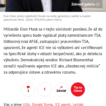
Zobraziť galériu
(2)
Elon Musk, druhý najbohatší človek na svete, generálny riaditeľ a majiteľ
spoločnosti Tesla. (Zdroj: SITA/AP/Ludovic Marin)
Miliardár Elon Musk sa v tejto súvislosti ponúkol, že až do
vyriešenia sporu bude vyplácať platy zamestnancom TSA.
Odborový zväz AFGE, zastupujúci pracovníkov TSA,
upozornil, že agenti ICE nie sú vyškolení ani certifikovaní
na špecifické úlohy v oblasti bezpečnosti, ako je detekcia
výbušnín. Demokratický senátor Richard Blumenthal
označil využívanie agentov ICE ako „všeobecnej milície“
za odporujúce ústave a zdravému rozumu.
Tip na
2
Zdieľať
článok
Viac o téme:
USA
,
Donald Trump
,
ICE agenti
,
Letiská