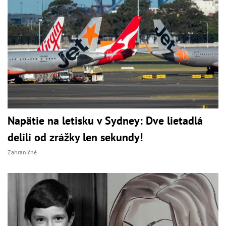
Napätie na letisku v Sydney: Dve lietadlá
delili od zrážky len sekundy!
Zahraničné