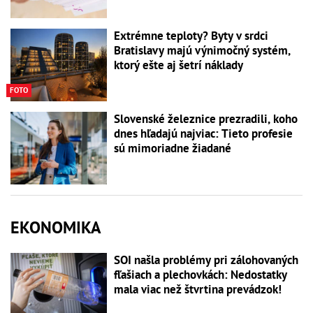
Extrémne teploty? Byty v srdci
Bratislavy majú výnimočný systém,
ktorý ešte aj šetrí náklady
FOTO
Slovenské železnice prezradili, koho
dnes hľadajú najviac: Tieto profesie
sú mimoriadne žiadané
EKONOMIKA
SOI našla problémy pri zálohovaných
fľašiach a plechovkách: Nedostatky
mala viac než štvrtina prevádzok!