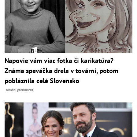
Napovie vám viac fotka či karikatúra?
Známa speváčka drela v továrni, potom
pobláznila celé Slovensko
Domáci prominenti