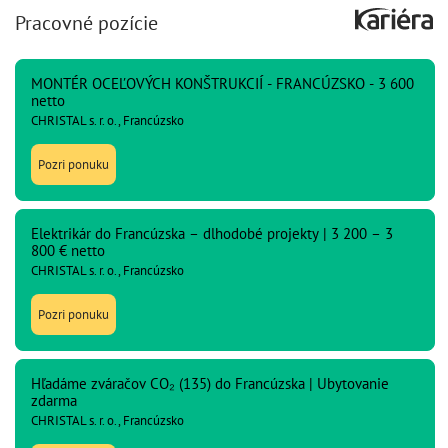
Pracovné pozície
MONTÉR OCEĽOVÝCH KONŠTRUKCIÍ - FRANCÚZSKO - 3 600
netto
CHRISTAL s. r. o., Francúzsko
Pozri ponuku
Elektrikár do Francúzska – dlhodobé projekty | 3 200 – 3
800 € netto
CHRISTAL s. r. o., Francúzsko
Pozri ponuku
Hľadáme zváračov CO₂ (135) do Francúzska | Ubytovanie
zdarma
CHRISTAL s. r. o., Francúzsko