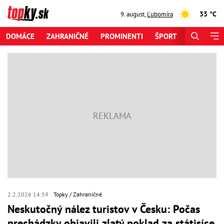
33 °C
9. august
,
Ľubomíra
DOMÁCE
ZAHRANIČNÉ
PROMINENTI
ŠPORT
ZAUJÍMAV
2.2.2026 14:59
Topky
Zahraničné
Neskutočný nález turistov v Česku: Počas
prechádzky objavili zlatý poklad za státisíce