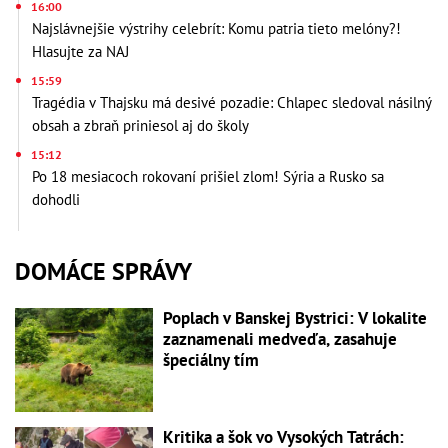
16:00
Najslávnejšie výstrihy celebrít: Komu patria tieto melóny?!
Hlasujte za NAJ
15:59
Tragédia v Thajsku má desivé pozadie: Chlapec sledoval násilný
obsah a zbraň priniesol aj do školy
15:12
Po 18 mesiacoch rokovaní prišiel zlom! Sýria a Rusko sa
dohodli
DOMÁCE SPRÁVY
Poplach v Banskej Bystrici: V lokalite
zaznamenali medveďa, zasahuje
špeciálny tím
Kritika a šok vo Vysokých Tatrách: