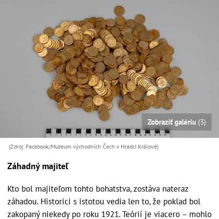
Zobraziť galériu
(3)
(Zdroj: Facebook/Muzeum východních Čech v Hradci Králové)
Záhadný majiteľ
Kto bol majiteľom tohto bohatstva, zostáva nateraz
záhadou. Historici s istotou vedia len to, že poklad bol
zakopaný niekedy po roku 1921. Teórií je viacero – mohlo