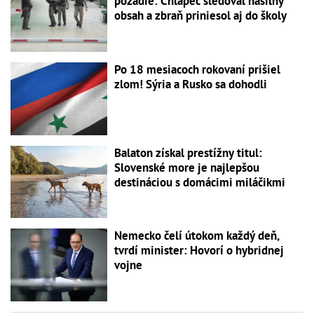
pozadie: Chlapec sledoval násilný
obsah a zbraň priniesol aj do školy
Po 18 mesiacoch rokovaní prišiel
zlom! Sýria a Rusko sa dohodli
Balaton získal prestížny titul:
Slovenské more je najlepšou
destináciou s domácimi miláčikmi
Nemecko čelí útokom každý deň,
tvrdí minister: Hovorí o hybridnej
vojne