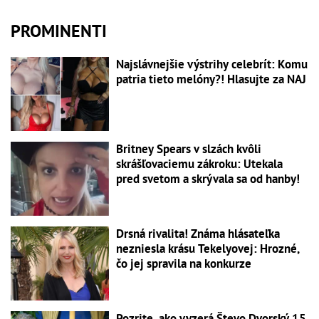
PROMINENTI
Najslávnejšie výstrihy celebrít: Komu
patria tieto melóny?! Hlasujte za NAJ
Britney Spears v slzách kvôli
skrášľovaciemu zákroku: Utekala
pred svetom a skrývala sa od hanby!
Drsná rivalita! Známa hlásateľka
nezniesla krásu Tekelyovej: Hrozné,
čo jej spravila na konkurze
Pozrite, ako vyzerá Števo Dvorský 15