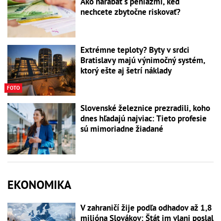
Ako narábať s peniazmi, keď
nechcete zbytočne riskovať?
Extrémne teploty? Byty v srdci
Bratislavy majú výnimočný systém,
ktorý ešte aj šetrí náklady
FOTO
Slovenské železnice prezradili, koho
dnes hľadajú najviac: Tieto profesie
sú mimoriadne žiadané
EKONOMIKA
V zahraničí žije podľa odhadov až 1,8
milióna Slovákov: Štát im vlani poslal