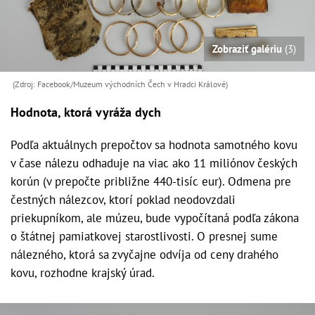
Zobraziť galériu
(3)
(Zdroj: Facebook/Muzeum východních Čech v Hradci Králové)
Hodnota, ktorá vyráža dych
Podľa aktuálnych prepočtov sa hodnota samotného kovu
v čase nálezu odhaduje na viac ako 11 miliónov českých
korún (v prepočte približne 440-tisíc eur). Odmena pre
čestných nálezcov, ktorí poklad neodovzdali
priekupníkom, ale múzeu, bude vypočítaná podľa zákona
o štátnej pamiatkovej starostlivosti. O presnej sume
nálezného, ktorá sa zvyčajne odvíja od ceny drahého
kovu, rozhodne krajský úrad.