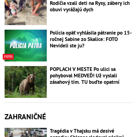
Rodičia vzali deti na Rysy, zábery ich
obuvi vyrážajú dych
Polícia opäť vyhlásila pátranie po 15-
ročnej Sabine zo Skalice: FOTO
Nevideli ste ju?
FOTO
POPLACH V MESTE Po ulici sa
pohyboval MEDVEĎ! Už vyslali
zásahový tím. TU buďte opatrní
ZAHRANIČNÉ
Tragédia v Thajsku má desivé