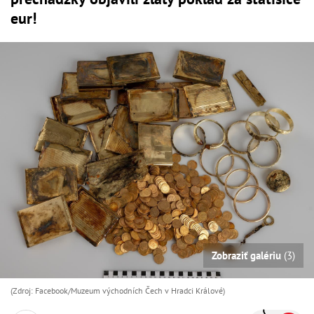
eur!
Zobraziť galériu
(3)
(Zdroj: Facebook/Muzeum východních Čech v Hradci Králové)