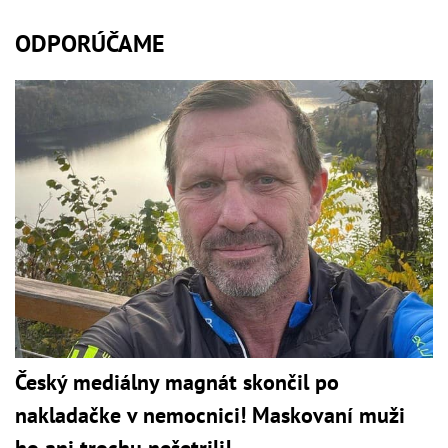
ODPORÚČAME
Český mediálny magnát skončil po
nakladačke v nemocnici! Maskovaní muži
ho ani trochu nešetrili!