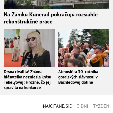
Na Zámku Kunerad pokračujú rozsiahle
rekonštrukčné práce
Drsná rivalita! Známa
Atmosféra 30. ročníka
hlásateľka nezniesla krásu
goralských slávností v
Tekelyovej: Hrozné, čo jej
Bachledovej doline
spravila na konkurze
NAJČÍTANEJŠIE
3 DNI
TÝŽDEŇ