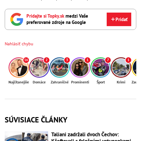
Pridajte si Topky.sk
medzi Vaše
Pridať
preferované zdroje na Google
Nahlásiť chybu
16
2
3
1
7
1
Najčítanejšie
Domáce
Zahraničné
Prominenti
Šport
Krimi
Zaují
SÚVISIACE ČLÁNKY
Taliani zadržali dvoch Čechov:
Kšeftovali s falošnými vstupenkami