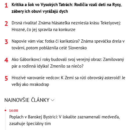
Kritika a šok vo Vysokých Tatrách: Rodičia vzali deti na Rysy,
zábery ich obuvi vyrážajú dych
Drsná rivalita! Známa hlásateľka nezniesla krásu Tekelyovej:
Hrozné, čo jej spravila na konkurze
Napovie vám viac fotka či karikatúra? Známa speváčka drela v
továrni, potom pobláznila celé Slovensko
Ako Gáboríkovci roky budovali svoj verejný obraz: Zamilovaný
pár a rodinná idylka! Zmenilo sa niečo?
Hrozivé varovanie vedcov: K Zemi sa rúti obrovský asteroid! Je
veľký ako mrakodrap
NAJNOVŠIE ČLÁNKY
16:00
Poplach v Banskej Bystrici: V lokalite zaznamenali medveďa,
zasahuje špeciálny tím