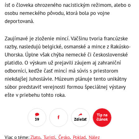
ísť o človeka ohrozeného nacistickým režimom, alebo o
osobu nemeckého pôvodu, ktorá bola po vojne
deportovaná.
Zaujímavé je zloženie mincí. Väčšinu tvoria francúzske
razby, nasledujú belgické, osmanské a mince z Rakúsko-
Uhorska. Úplne však chýba nemecké či československé
platidlo. O výskum už prejavili záujem aj zahraniční
odborníci, keďže časť mincí má súvis s priestorom
niekdajšej Juhoslávie. Múzeum plánuje tento unikátny
súbor predstaviť verejnosti formou špeciálnej výstavy
ešte v priebehu tohto roka.
Tip na
39
Zdieľať
článok
Viac o téme:
Zlato
,
Turisti
,
Česko
,
Poklad
,
Nález