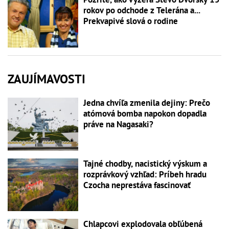
rokov po odchode z Telerána a...
Prekvapivé slová o rodine
ZAUJÍMAVOSTI
Jedna chvíľa zmenila dejiny: Prečo
atómová bomba napokon dopadla
práve na Nagasaki?
Tajné chodby, nacistický výskum a
rozprávkový vzhľad: Príbeh hradu
Czocha neprestáva fascinovať
Chlapcovi explodovala obľúbená