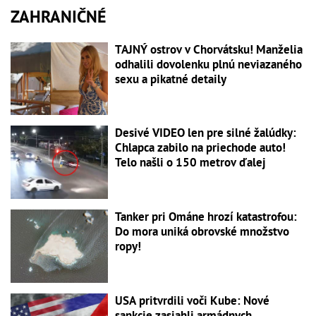
ZAHRANIČNÉ
TAJNÝ ostrov v Chorvátsku! Manželia
odhalili dovolenku plnú neviazaného
sexu a pikatné detaily
Desivé VIDEO len pre silné žalúdky:
Chlapca zabilo na priechode auto!
Telo našli o 150 metrov ďalej
Tanker pri Ománe hrozí katastrofou:
Do mora uniká obrovské množstvo
ropy!
USA pritvrdili voči Kube: Nové
sankcie zasiahli armádnych