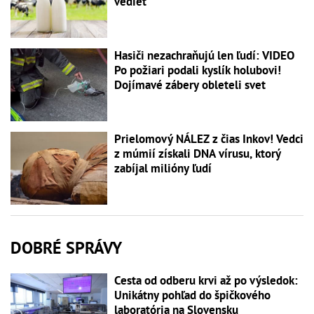
vedieť
Hasiči nezachraňujú len ľudí: VIDEO
Po požiari podali kyslík holubovi!
Dojímavé zábery obleteli svet
Prielomový NÁLEZ z čias Inkov! Vedci
z múmií získali DNA vírusu, ktorý
zabíjal milióny ľudí
DOBRÉ SPRÁVY
Cesta od odberu krvi až po výsledok:
Unikátny pohľad do špičkového
laboratória na Slovensku