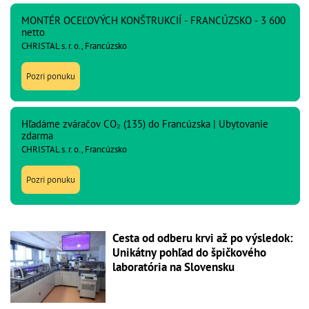
MONTÉR OCEĽOVÝCH KONŠTRUKCIÍ - FRANCÚZSKO - 3 600
netto
CHRISTAL s. r. o., Francúzsko
Pozri ponuku
Hľadáme zváračov CO₂ (135) do Francúzska | Ubytovanie
zdarma
CHRISTAL s. r. o., Francúzsko
Pozri ponuku
Cesta od odberu krvi až po výsledok:
Unikátny pohľad do špičkového
laboratória na Slovensku