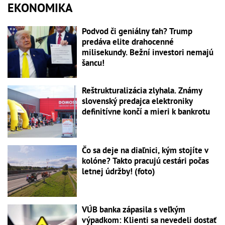
EKONOMIKA
Podvod či geniálny ťah? Trump
predáva elite drahocenné
milisekundy. Bežní investori nemajú
šancu!
Reštrukturalizácia zlyhala. Známy
slovenský predajca elektroniky
definitívne končí a mieri k bankrotu
Čo sa deje na diaľnici, kým stojíte v
kolóne? Takto pracujú cestári počas
letnej údržby! (foto)
VÚB banka zápasila s veľkým
výpadkom: Klienti sa nevedeli dostať