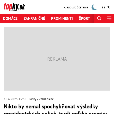
22 °C
7. august
,
Štefánia
DOMÁCE
ZAHRANIČNÉ
PROMINENTI
ŠPORT
ZAUJÍMAV
18.6.2025 15:55
Topky
Zahraničné
Nikto by nemal spochybňovať výsledky
prezidentských volieb, tvrdí poľský premiér