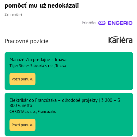
pomôcť mu už nedokázali
Zahraničné
Pracovné pozície
Manažér/ka predajne - Trnava
Tiger Stores Slovakia s. r. o., Trnava
Pozri ponuku
Elektrikár do Francúzska – dlhodobé projekty | 3 200 – 3
800 € netto
CHRISTAL s. r. o., Francúzsko
Pozri ponuku