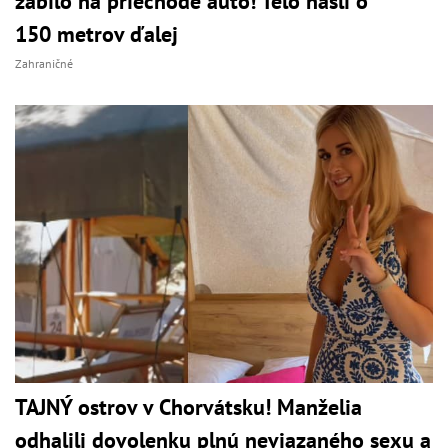
zabilo na priechode auto! Telo našli o
150 metrov ďalej
Zahraničné
TAJNÝ ostrov v Chorvátsku! Manželia
odhalili dovolenku plnú neviazaného sexu a