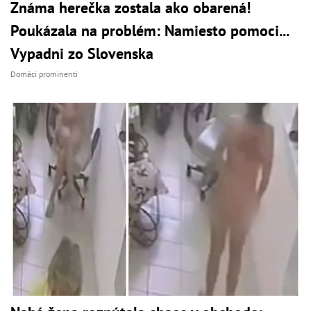
Známa herečka zostala ako obarená!
Poukázala na problém: Namiesto pomoci...
Vypadni zo Slovenska
Domáci prominenti