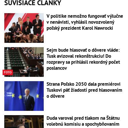
SÚVISIACE ČLÁNKY
V politike nemožno fungovať výlučne
v nenávisti, vyhlásil novozvolený
poľský prezident Karol Nawrocki
Sejm bude hlasovať o dôvere vláde:
Tusk avizoval rekonštrukciu! Do
rozpravy sa prihlásil rekordný počet
poslancov
FOTO
Strana Poľsko 2050 dala premiérovi
Tuskovi päť žiadostí pred hlasovaním
o dôvere
Duda varoval pred tlakom na Štátnu
volebnú komisiu a spochybňovaním