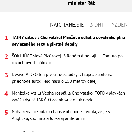
minister Ráž
NAJČÍTANEJŠIE
3 DNI
TÝŽDEŇ
TAJNÝ ostrov v Chorvátsku! Manželia odhalili dovolenku plnú
neviazaného sexu a pikatné detaily
ŠOKUJÚCE slová Plačkovej: S Reném dlho tajili... Tomuto po
rokoch uverí málokto!
Desivé VIDEO len pre silné žalúdky: Chlapca zabilo na
priechode auto! Telo našli o 150 metrov ďalej
Manželka Attilu Végha rozpálila Chorvátsko: FOTO v plavkách
vyráža dych! TAKÝTO zadok sa len tak nevidí
Nahá žena rozpútala chaos v obchode: Tvrdila, že je v
Anglicku, spomínala Jobsa aj amfetamín