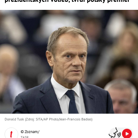
Donald Tusk (Zdroj: SITA/AP Photo/Jean-Francois Badias)
© Zoznam/
TASR