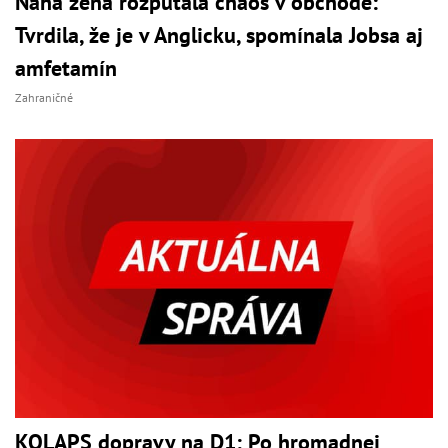
Nahá žena rozpútala chaos v obchode:
Tvrdila, že je v Anglicku, spomínala Jobsa aj
amfetamín
Zahraničné
KOLAPS dopravy na D1: Po hromadnej