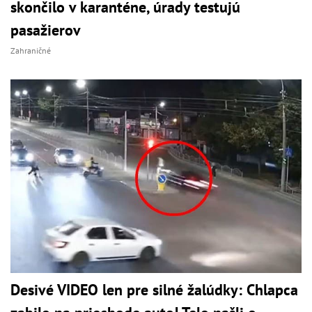
skončilo v karanténe, úrady testujú
pasažierov
Zahraničné
Desivé VIDEO len pre silné žalúdky: Chlapca