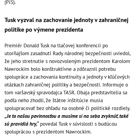
(PiS).
Tusk vyzval na zachovanie jednoty v zahraničnej
politike po výmene prezidenta
Premiér Donald Tusk na tlačovej konferencii po
utorňajšom zasadnutí Rady národnej bezpečnosti uviedol,
že jeho stretnutie s novozvoleným prezidentom Karolom
Nawrockim bolo konštruktívne a zdôraznil potrebu
spolupráce a zachovania kontinuity a jednoty v kľúčových
otázkach zahraničnej politiky a bezpečnosti. Informuje o
tom varšavský spravodajca TASR. Obaja predstavitelia sa
podľa neho zhodli, že štátne inštitúcie musia
spolupracovať bez ohľadu na osobné či politické rozdiely.
„Je to našou povinnosťou a musíme si na seba zvyknúť, také
sú pravidlá hry,“
povedal Tusk v súvislosti s budúcou
spoluprácou s prezidentom Nawrockim.