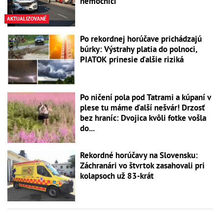
nemocnici
AKTUALIZOVANÉ
Po rekordnej horúčave prichádzajú
búrky: Výstrahy platia do polnoci,
PIATOK prinesie ďalšie riziká
Po ničení pola pod Tatrami a kúpaní v
plese tu máme ďalší nešvár! Drzosť
bez hraníc: Dvojica kvôli fotke vošla
do...
Rekordné horúčavy na Slovensku:
Záchranári vo štvrtok zasahovali pri
kolapsoch už 83-krát