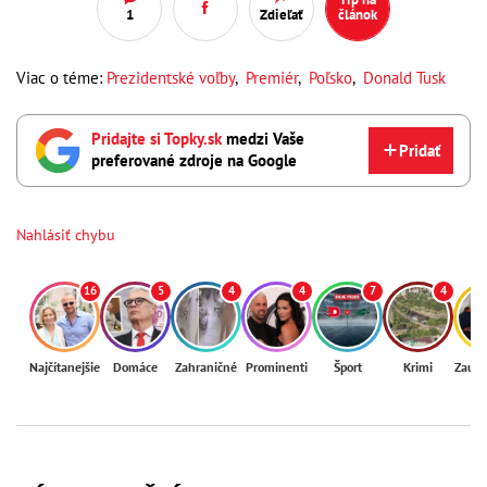
1
Zdieľať
článok
Viac o téme:
Prezidentské voľby
,
Premiér
,
Poľsko
,
Donald Tusk
Pridajte si Topky.sk
medzi Vaše
Pridať
preferované zdroje na Google
Nahlásiť chybu
16
5
4
4
7
4
Najčítanejšie
Domáce
Zahraničné
Prominenti
Šport
Krimi
Zaují