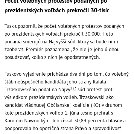
Počet volebných protestov podaných po
prezidentských voľbách prekročil 30-tisíc
Tusk upozornil, že počet volebných protestov podaných
po prezidentských voľbách prekročil 30.000. Tieto
podania smerujú na Najvyšší súd, ktorý sa bude nimi
zaoberať. Premiér poznamenal, že nie je jeho úlohou
posudzovať, koľko z nich je opodstatnených.
Tuskovo vyjadrenie prichádza dva dni po tom, čo volebný
štáb neúspešného kandidáta jeho strany Rafala
Trzaskowského podal na Najvyšší súd protest proti
výsledkom prezidentských volieb. Trzaskowski ako
kandidát vládnucej Občianskej koalície (KO) v druhom
kole prezidentských volieb 1. júna tesne prehral s
Karolom Nawrockým. Ten získal 50,89 percenta hlasov a
podporovala ho opozičná strana Právo a spravodlivosť