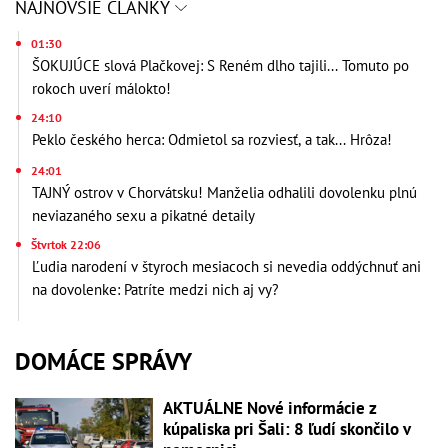
NAJNOVŠIE ČLÁNKY
01:30
ŠOKUJÚCE slová Plačkovej: S Reném dlho tajili... Tomuto po
rokoch uverí málokto!
24:10
Peklo českého herca: Odmietol sa rozviesť, a tak... Hrôza!
24:01
TAJNÝ ostrov v Chorvátsku! Manželia odhalili dovolenku plnú
neviazaného sexu a pikatné detaily
Štvrtok 22:06
Ľudia narodení v štyroch mesiacoch si nevedia oddýchnuť ani
na dovolenke: Patríte medzi nich aj vy?
DOMÁCE SPRÁVY
AKTUÁLNE Nové informácie z
kúpaliska pri Šali: 8 ľudí skončilo v