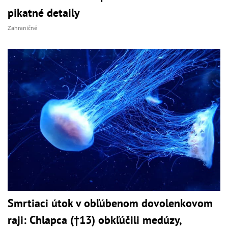
pikatné detaily
Zahraničné
Smrtiaci útok v obľúbenom dovolenkovom
raji: Chlapca (†13) obkľúčili medúzy,