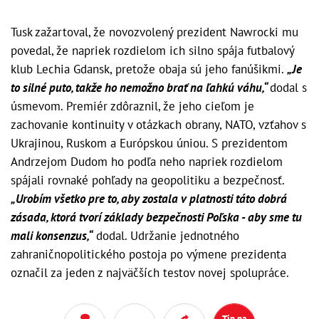
Tusk zažartoval, že novozvolený prezident Nawrocki mu
povedal, že napriek rozdielom ich silno spája futbalový
klub Lechia Gdansk, pretože obaja sú jeho fanúšikmi.
„Je
to silné puto, takže ho nemožno brať na ľahkú váhu,“
dodal s
úsmevom. Premiér zdôraznil, že jeho cieľom je
zachovanie kontinuity v otázkach obrany, NATO, vzťahov s
Ukrajinou, Ruskom a Európskou úniou. S prezidentom
Andrzejom Dudom ho podľa neho napriek rozdielom
spájali rovnaké pohľady na geopolitiku a bezpečnosť.
„Urobím všetko pre to, aby zostala v platnosti táto dobrá
zásada, ktorá tvorí základy bezpečnosti Poľska - aby sme tu
mali konsenzus,“
dodal. Udržanie jednotného
zahraničnopolitického postoja po výmene prezidenta
označil za jeden z najväčších testov novej spolupráce.
Tip na