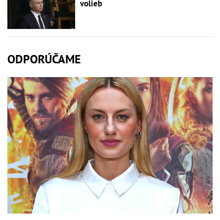
volieb
ODPORÚČAME