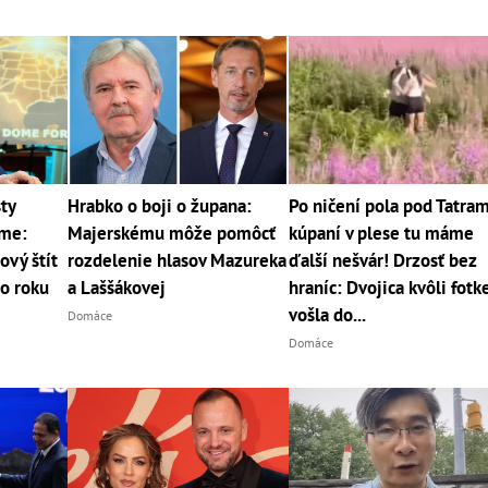
ty
Hrabko o boji o župana:
Po ničení pola pod Tatram
me:
Majerskému môže pomôcť
kúpaní v plese tu máme
ový štít
rozdelenie hlasov Mazureka
ďalší nešvár! Drzosť bez
o roku
a Laššákovej
hraníc: Dvojica kvôli fotk
vošla do...
Domáce
Domáce