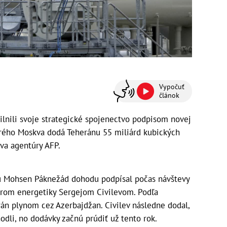
Vypočuť
článok
ilnili svoje strategické spojenectvo podpisom novej
rého Moskva dodá Teheránu 55 miliárd kubických
va agentúry AFP.
lu Mohsen Páknežád dohodu podpísal počas návštevy
trom energetiky Sergejom Civilevom. Podľa
án plynom cez Azerbajdžan. Civilev následne dodal,
odli, no dodávky začnú prúdiť už tento rok.