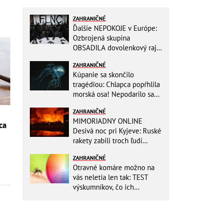
ZAHRANIČNÉ
Ďalšie NEPOKOJE v Európe:
Ozbrojená skupina
OBSADILA dovolenkový raj,
TOTO odkazuje všetkým
ZAHRANIČNÉ
turistom!
Kúpanie sa skončilo
tragédiou: Chlapca popŕhlila
morská osa! Nepodarilo sa
ho zachrániť
ZAHRANIČNÉ
MIMORIADNY ONLINE
ca
Desivá noc pri Kyjeve: Ruské
rakety zabili troch ľudí
vrátane dieťaťa, ozývali sa
ZAHRANIČNÉ
výbuchy
Otravné komáre možno na
vás neletia len tak: TEST
výskumníkov, čo ich
priťahujú najviac?