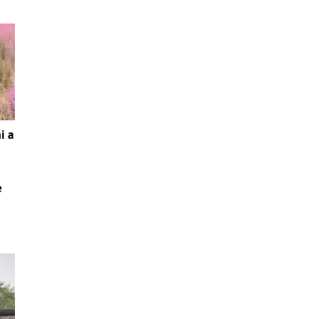
i a
e