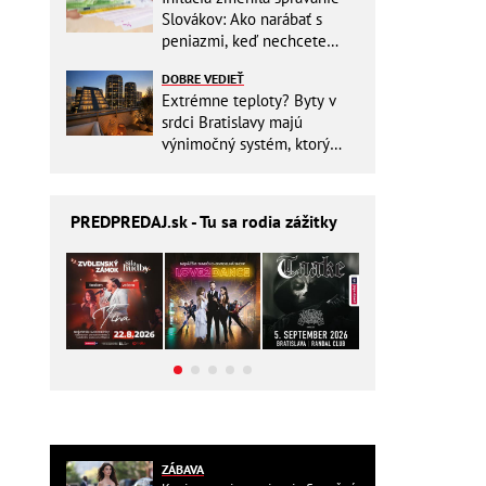
Slovákov: Ako narábať s
peniazmi, keď nechcete
zbytočne riskovať?
DOBRE VEDIEŤ
Extrémne teploty? Byty v
srdci Bratislavy majú
výnimočný systém, ktorý
ešte aj šetrí náklady
PREDPREDAJ
.sk - Tu sa rodia zážitky
ZÁBAVA