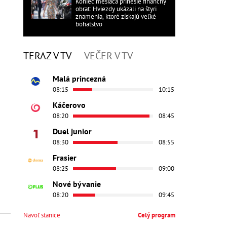
Koniec mesiaca prinesie finančný
obrat: Hviezdy ukázali na štyri
znamenia, ktoré získajú veľké
bohatstvo
TERAZ V TV
VEČER V TV
Malá princezná
08:15
10:15
Káčerovo
08:20
08:45
Duel junior
08:30
08:55
Frasier
08:25
09:00
Nové bývanie
08:20
09:45
Navoľ stanice
Celý program