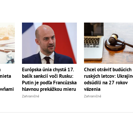
h
Európska únia chystá 17.
Chcel otráviť budúcich
mieta
balík sankcií voči Rusku:
ruských letcov: Ukrajin
Putin je podľa Francúzska
odsúdili na 27 rokov
ovňami
hlavnou prekážkou mieru
väzenia
Zahraničné
Zahraničné