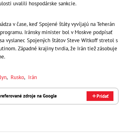
losti uvalili hospodárske sankcie.
ádza v čase, keď Spojené štáty vyvíjajú na Teherán
o programu. Iránsky minister bol v Moskve podpísať
sa vyslanec Spojených štátov Steve Witkoff stretol s
nom. Západné krajiny tvrdia, že Irán tiež zásobuje
ne.
lyn
,
Rusko
,
Irán
referované zdroje na Google
Pridať