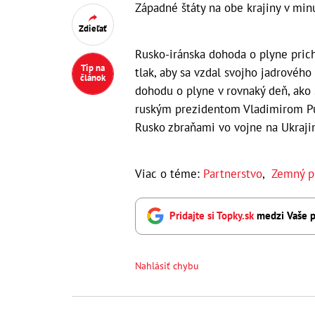
Západné štáty na obe krajiny v minu
Zdieľať
Rusko-iránska dohoda o plyne prich
Tip na
tlak, aby sa vzdal svojho jadrovéh
článok
dohodu o plyne v rovnaký deň, ako 
ruským prezidentom Vladimirom Puti
Rusko zbraňami vo vojne na Ukraji
Viac o téme:
Partnerstvo
,
Zemný p
Pridajte si Topky.sk
medzi Vaše p
Nahlásiť chybu