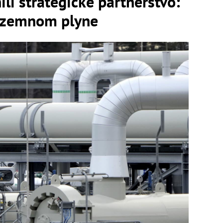
ili strategické partnerstvo:
o zemnom plyne