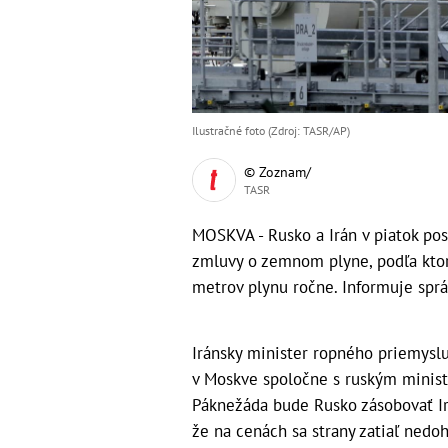
Ilustračné foto (Zdroj: TASR/AP)
© Zoznam/
TASR
MOSKVA - Rusko a Irán v piatok pos
zmluvy o zemnom plyne, podľa kto
metrov plynu ročne. Informuje sprá
Iránsky minister ropného priemys
v Moskve spoločne s ruským minis
Páknežáda bude Rusko zásobovať Ir
že na cenách sa strany zatiaľ nedoh