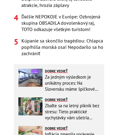
atrakcie, hrozia záplavy
Ďalšie NEPOKOJE v Európe: Ozbrojená
skupina OBSADILA dovolenkový raj,
TOTO odkazuje všetkým turistom!
Kúpanie sa skončilo tragédiou: Chlapca
popŕhlila morská osa! Nepodarilo sa ho
zachrániť
DOBRE VEDIEŤ
Za jedným výsledkom je
unikátny proces: Na
Slovensku máme špičkové
pracovisko
DOBRE VEDIEŤ
Zbaľte sa na letný piknik bez
stresu: Tieto praktické
vychytávky vám ušetria
miesto v batohu!
DOBRE VEDIEŤ
Inflácia zmenila správanie