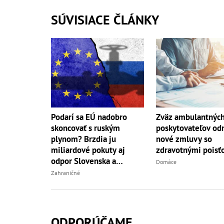
SÚVISIACE ČLÁNKY
Podarí sa EÚ nadobro
Zväz ambulantnýc
skoncovať s ruským
poskytovateľov od
plynom? Brzdia ju
nové zmluvy so
miliardové pokuty aj
zdravotnými poisť
odpor Slovenska a
Domáce
Maďarska
Zahraničné
ODPORÚČAME