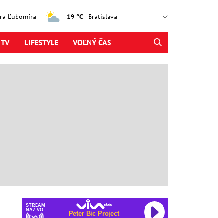
jtra Ľubomíra
19 °C
 TV
LIFESTYLE
VOĽNÝ ČAS
STREAM
NAŽIVO
Peter Bic Project