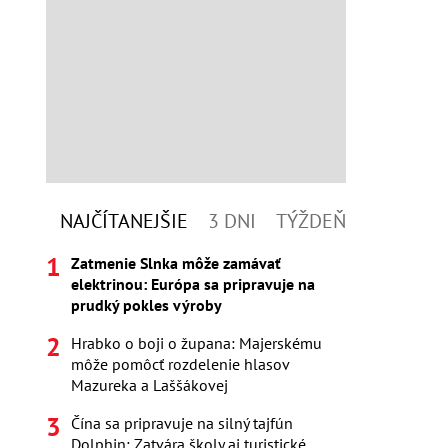
NAJČÍTANEJŠIE
3 DNI
TÝŽDEŇ
Zatmenie Slnka môže zamávať
elektrinou: Európa sa pripravuje na
prudký pokles výroby
Hrabko o boji o župana: Majerskému
môže pomôcť rozdelenie hlasov
Mazureka a Laššákovej
Čína sa pripravuje na silný tajfún
Dolphin: Zatvára školy aj turistické