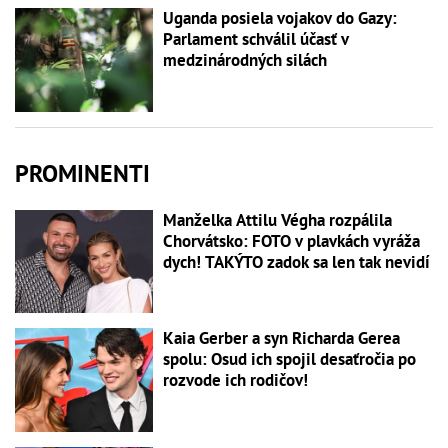
Uganda posiela vojakov do Gazy:
Parlament schválil účasť v
medzinárodných silách
PROMINENTI
Manželka Attilu Végha rozpálila
Chorvátsko: FOTO v plavkách vyráža
dych! TAKÝTO zadok sa len tak nevidí
Kaia Gerber a syn Richarda Gerea
spolu: Osud ich spojil desaťročia po
rozvode ich rodičov!