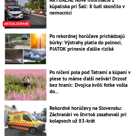
kúpaliska pri Šali: 8 ľudí skončilo v
nemocnici
AKTUALIZOVANÉ
Po rekordnej horúčave prichádzajú
búrky: Výstrahy platia do polnoci,
PIATOK prinesie ďalšie riziká
Po ničení pola pod Tatrami a kúpaní v
plese tu máme ďalší nešvár! Drzosť
bez hraníc: Dvojica kvôli fotke vošla
do...
Rekordné horúčavy na Slovensku:
Záchranári vo štvrtok zasahovali pri
kolapsoch už 83-krát