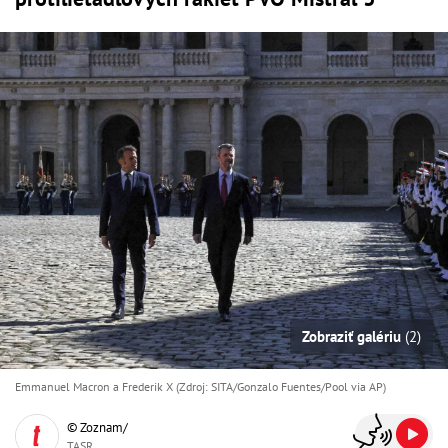
Zobraziť galériu
(2)
Emmanuel Macron a Frederik X (Zdroj: SITA/Gonzalo Fuentes/Pool via AP)
© Zoznam/
TASR