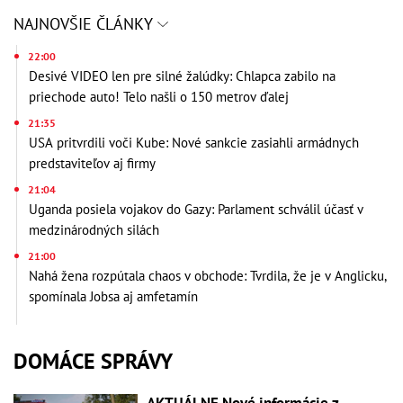
NAJNOVŠIE ČLÁNKY
22:00
Desivé VIDEO len pre silné žalúdky: Chlapca zabilo na
priechode auto! Telo našli o 150 metrov ďalej
21:35
USA pritvrdili voči Kube: Nové sankcie zasiahli armádnych
predstaviteľov aj firmy
21:04
Uganda posiela vojakov do Gazy: Parlament schválil účasť v
medzinárodných silách
21:00
Nahá žena rozpútala chaos v obchode: Tvrdila, že je v Anglicku,
spomínala Jobsa aj amfetamín
DOMÁCE SPRÁVY
AKTUÁLNE Nové informácie z