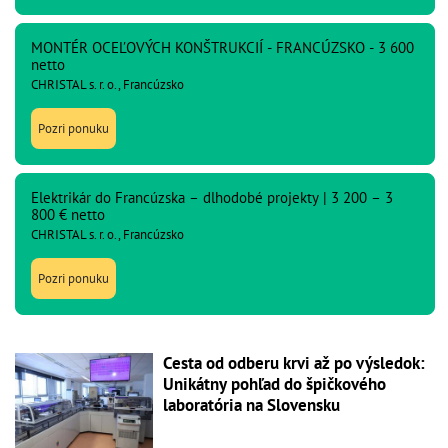
MONTÉR OCEĽOVÝCH KONŠTRUKCIÍ - FRANCÚZSKO - 3 600
netto
CHRISTAL s. r. o., Francúzsko
Pozri ponuku
Elektrikár do Francúzska – dlhodobé projekty | 3 200 – 3
800 € netto
CHRISTAL s. r. o., Francúzsko
Pozri ponuku
Cesta od odberu krvi až po výsledok:
Unikátny pohľad do špičkového
laboratória na Slovensku