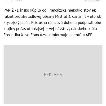
PARÍŽ - Dánsko kúpilo od Francúzska niekoľko stoviek
rakiet protilietadlovej obrany Mistral 3, oznámil v utorok
Elyzejský palác. Príslušnú rámcovú dohodu podpísali obe
krajiny počas utorňajšej prvej návštevy dánskeho kráľa
Frederika X. vo Francúzsku. Informuje agentúra AFP.