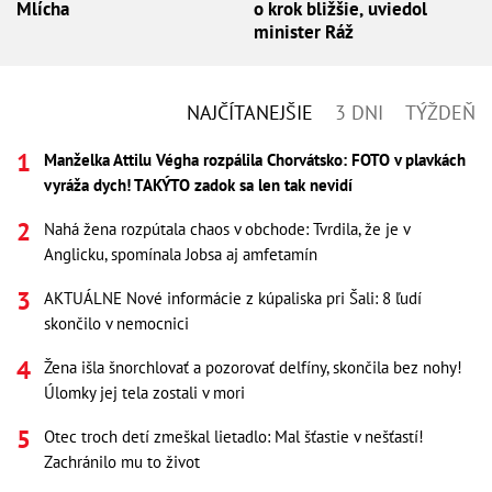
Mlícha
o krok bližšie, uviedol
minister Ráž
NAJČÍTANEJŠIE
3 DNI
TÝŽDEŇ
Manželka Attilu Végha rozpálila Chorvátsko: FOTO v plavkách
vyráža dych! TAKÝTO zadok sa len tak nevidí
Nahá žena rozpútala chaos v obchode: Tvrdila, že je v
Anglicku, spomínala Jobsa aj amfetamín
AKTUÁLNE Nové informácie z kúpaliska pri Šali: 8 ľudí
skončilo v nemocnici
Žena išla šnorchlovať a pozorovať delfíny, skončila bez nohy!
Úlomky jej tela zostali v mori
Otec troch detí zmeškal lietadlo: Mal šťastie v nešťastí!
Zachránilo mu to život