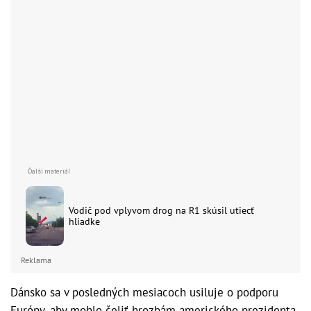
Vodič pod vplyvom drog na R1 skúsil utiecť
hliadke
Reklama
Dánsko sa v posledných mesiacoch usiluje o podporu
Európy, aby mohlo čeliť hrozbám amerického prezidenta