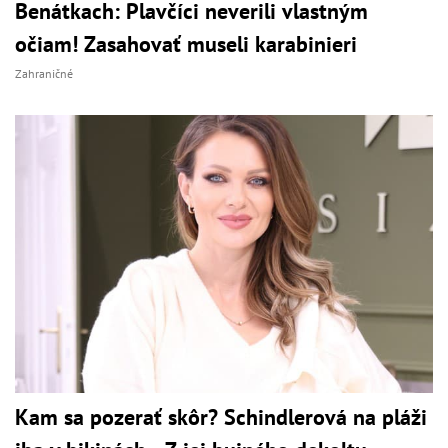
Benátkach: Plavčíci neverili vlastným
očiam! Zasahovať museli karabinieri
Zahraničné
Kam sa pozerať skôr? Schindlerová na pláži