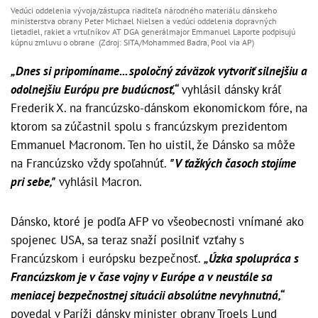
Vedúci oddelenia vývoja/zástupca riaditeľa národného materiálu dánskeho
ministerstva obrany Peter Michael Nielsen a vedúci oddelenia dopravných
lietadiel, rakiet a vrtuľníkov AT DGA generálmajor Emmanuel Laporte podpisujú
kúpnu zmluvu o obrane (Zdroj: SITA/Mohammed Badra, Pool via AP)
„Dnes si pripomíname... spoločný záväzok vytvoriť silnejšiu a
odolnejšiu Európu pre budúcnosť,“
vyhlásil dánsky kráľ
Frederik X. na francúzsko-dánskom ekonomickom fóre, na
ktorom sa zúčastnil spolu s francúzskym prezidentom
Emmanuel Macronom. Ten ho uistil, že Dánsko sa môže
na Francúzsko vždy spoľahnúť.
"V ťažkých časoch stojíme
pri sebe,"
vyhlásil Macron.
Dánsko, ktoré je podľa AFP vo všeobecnosti vnímané ako
spojenec USA, sa teraz snaží posilniť vzťahy s
Francúzskom i európsku bezpečnosť.
„Úzka spolupráca s
Francúzskom je v čase vojny v Európe a v neustále sa
meniacej bezpečnostnej situácii absolútne nevyhnutná,“
povedal v Paríži dánsky minister obrany Troels Lund