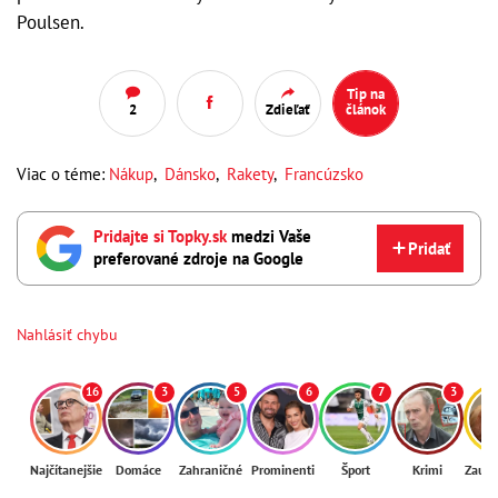
Poulsen.
Tip na
2
Zdieľať
článok
Viac o téme:
Nákup
,
Dánsko
,
Rakety
,
Francúzsko
Pridajte si Topky.sk
medzi Vaše
Pridať
preferované zdroje na Google
Nahlásiť chybu
16
3
5
6
7
3
Najčítanejšie
Domáce
Zahraničné
Prominenti
Šport
Krimi
Zaují