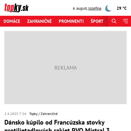
29 °C
6. august
,
Jozefína
DOMÁCE
ZAHRANIČNÉ
PROMINENTI
ŠPORT
ZAUJÍMAV
2.4.2025 7:24
Topky
Zahraničné
Dánsko kúpilo od Francúzska stovky
protilietadlových rakiet PVO Mistral 3