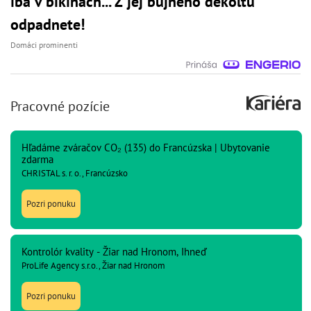
iba v bikinách... Z jej bujného dekoltu
odpadnete!
Domáci prominenti
Pracovné pozície
Hľadáme zváračov CO₂ (135) do Francúzska | Ubytovanie
zdarma
CHRISTAL s. r. o., Francúzsko
Pozri ponuku
Kontrolór kvality - Žiar nad Hronom, Ihneď
ProLife Agency s.r.o., Žiar nad Hronom
Pozri ponuku