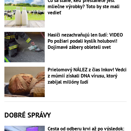
Čo sa stane, keď prestanete jesť
mliečne výrobky? Toto by ste mali
vedieť
Hasiči nezachraňujú len ľudí: VIDEO
Po požiari podali kyslík holubovi!
Dojímavé zábery obleteli svet
Prielomový NÁLEZ z čias Inkov! Vedci
z múmií získali DNA vírusu, ktorý
zabíjal milióny ľudí
DOBRÉ SPRÁVY
Cesta od odberu krvi až po výsledok: