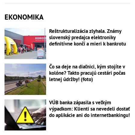
EKONOMIKA
Reštrukturalizácia zlyhala. Známy
slovenský predajca elektroniky
definitívne končí a mieri k bankrotu
Čo sa deje na diaľnici, kým stojíte v
kolóne? Takto pracujú cestári počas
letnej údržby! (foto)
VÚB banka zápasila s veľkým
výpadkom: Klienti sa nevedeli dostať
do aplikácie ani do internetbankingu!