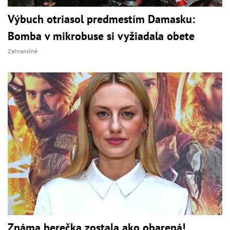
Výbuch otriasol predmestím Damasku:
Bomba v mikrobuse si vyžiadala obete
Zahraničné
Známa herečka zostala ako obarená!