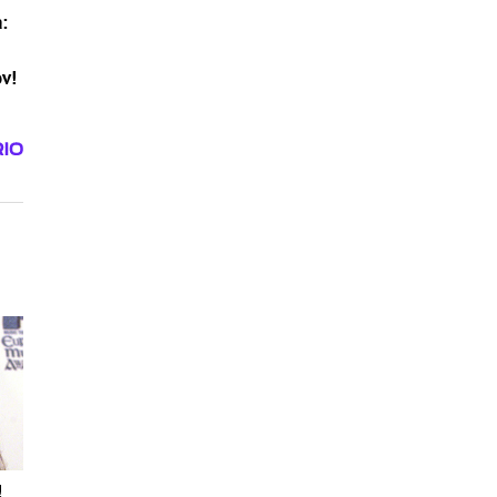
:
ov!
!