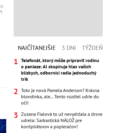
ch
P)
NAJČÍTANEJŠIE
3 DNI
TÝŽDEŇ
Telefonát, ktorý môže pripraviť rodinu
o peniaze: AI skopíruje hlas vašich
blízkych, odborníci radia jednoduchý
trik
Toto je nová Pamela Anderson? Krásna
blondínka, ale... Tento rozdiel udrie do
očí!
Zuzana Fialová to už nevydržala a drsne
udrela: Sarkastická NÁLOŽ pre
konšpirátorov a popieračov!