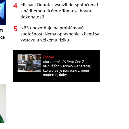
Michael Douglas vyrazil do spoločnosti
s nádhernou dcérou: Tomu sa hovorí
dokonalosť!
NBS upozorňuje na problémovú
om
spoločnosť: Nemá oprávnenie, klienti sa
pca
vystavujú veľkému riziku
i
ZÁBAVA
Ako zmení náš život Gen Z
najbližších 5 rokov? Generácia,
ktorá prežije najväčšiu zmenu
modernej doby