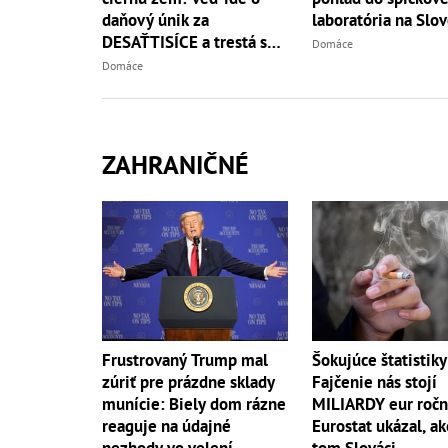
daňový únik za
laboratória na Slo
DESAŤTISÍCE a trestá sa
Domáce
basou!
Domáce
ZAHRANIČNÉ
Frustrovaný Trump mal
Šokujúce štatistiky
zúriť pre prázdne sklady
Fajčenie nás stojí
munície: Biely dom rázne
MILIARDY eur ročn
reaguje na údajné
Eurostat ukázal, ak
nezhody vo velení
tom Slováci