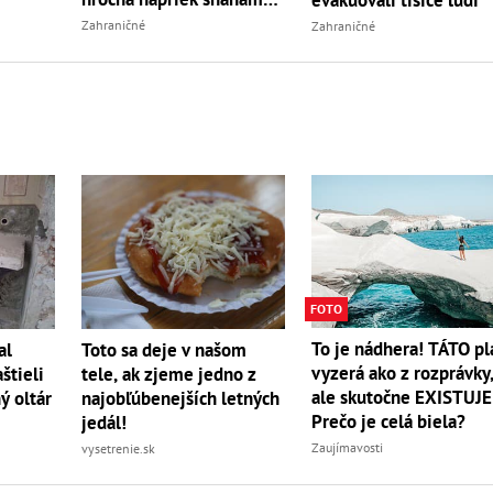
úradov uhynulo
Zahraničné
Zahraničné
FOTO
To je nádhera! TÁTO pl
al
Toto sa deje v našom
vyzerá ako z rozprávky
štieli
tele, ak zjeme jedno z
ale skutočne EXISTUJE
ý oltár
najobľúbenejších letných
Prečo je celá biela?
jedál!
Zaujímavosti
vysetrenie.sk