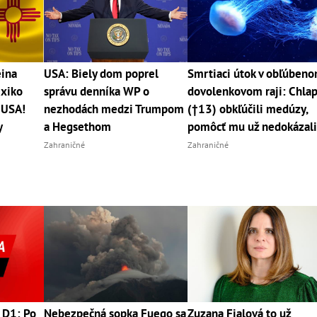
eina
USA: Biely dom poprel
Smrtiaci útok v obľúben
exiko
správu denníka WP o
dovolenkovom raji: Chla
 USA!
nezhodách medzi Trumpom
(†13) obkľúčili medúzy,
y
a Hegsethom
pomôcť mu už nedokázal
Zahraničné
Zahraničné
 D1: Po
Nebezpečná sopka Fuego sa
Zuzana Fialová to už