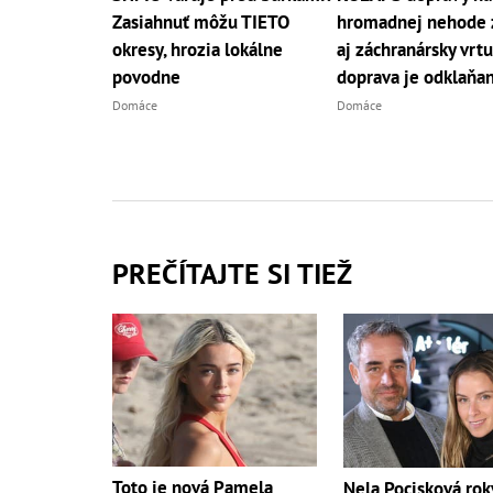
Zasiahnuť môžu TIETO
hromadnej nehode 
okresy, hrozia lokálne
aj záchranársky vrtu
povodne
doprava je odklaňa
Domáce
Domáce
PREČÍTAJTE SI TIEŽ
Toto je nová Pamela
Nela Pocisková rok