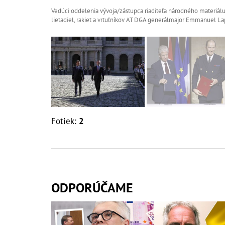
Vedúci oddelenia vývoja/zástupca riaditeľa národného materiál
lietadiel, rakiet a vrtuľníkov AT DGA generálmajor Emmanuel 
Fotiek:
2
ODPORÚČAME