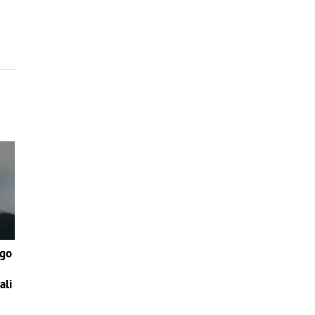
é
ego
ali