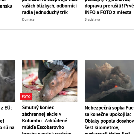
vašich blízkych, odborníci
dopravu prerušili! Prv
vensku
radia jednoduchý trik
INFO a FOTO z miesta
Domáce
Bratislava
FOTO
Smutný koniec
 z EÚ:
Nebezpečná sopka Fu
záchrannej akcie v
sa konečne upokojila:
Kolumbii: Zablúdené
e!
Oblaky popola dosahov
mláďa Escobarovho
o sú na
šesť kilometrov,
hrocha napriek snahám
evakuovali tisíce ľudí