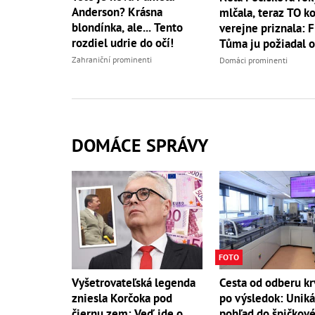
Anderson? Krásna
mlčala, teraz TO k
blondínka, ale... Tento
verejne priznala: F
rozdiel udrie do očí!
Tůma ju požiadal o
Zahraniční prominenti
Domáci prominenti
DOMÁCE SPRÁVY
FOTO
Vyšetrovateľská legenda
Cesta od odberu kr
zniesla Korčoka pod
po výsledok: Unik
čiernu zem: Veď ide o
pohľad do špičkov