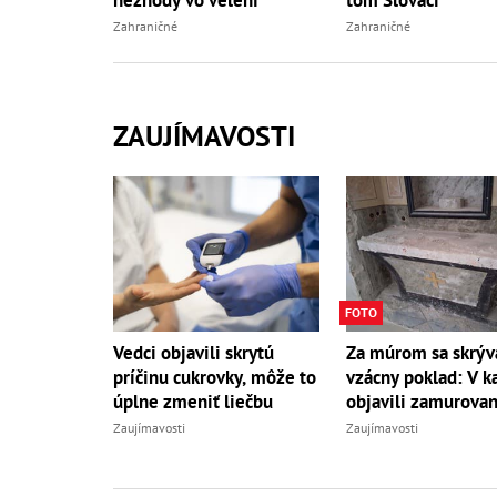
Zahraničné
Zahraničné
ZAUJÍMAVOSTI
FOTO
Vedci objavili skrytú
Za múrom sa skrýv
príčinu cukrovky, môže to
vzácny poklad: V ka
úplne zmeniť liečbu
objavili zamurovan
Zaujímavosti
Zaujímavosti