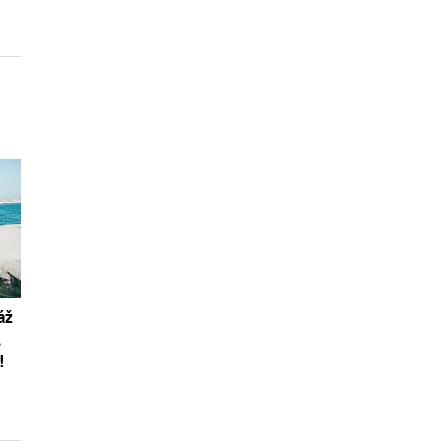
áž
,
!