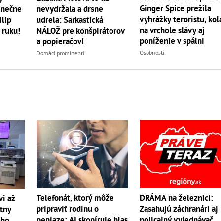
Ginger Spice prežila
onečne
nevydržala a drsne
vyhrážky teroristu, kol
ilip
udrela: Sarkastická
na vrchole slávy aj
 ruku!
NÁLOŽ pre konšpirátorov
poníženie v spálni
a popieračov!
Osobnosti
Domáci prominenti
Telefonát, ktorý môže
DRÁMA na železnici:
vi až
pripraviť rodinu o
Zasahujú záchranári aj
átny
peniaze: AI skopíruje hlas
policajný vyjednávač,
ého