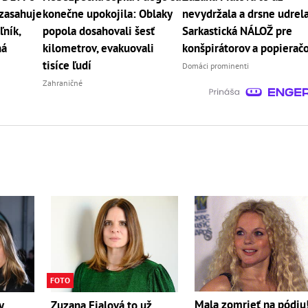
zasahuje
konečne upokojila: Oblaky
nevydržala a drsne udrela
ľník,
popola dosahovali šesť
Sarkastická NÁLOŽ pre
ná
kilometrov, evakuovali
konšpirátorov a popierač
tisíce ľudí
Domáci prominenti
Zahraničné
FOTO
Mala zomrieť na pódiu
y
Zuzana Fialová to už