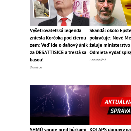
Vyšetrovateľská legenda
Škandál okolo Epst
zniesla Korčoka pod čiernu
pokračuje: Nové M
zem: Veď ide o daňový únik
žaluje ministerstvo
za DESAŤTISÍCE a trestá sa
Odmieta vydať spis
basou!
Zahraničné
Domáce
SHMÚ varuje pred búrkami:
KOLAPS dopravy na