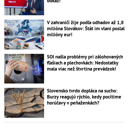
odkaz!
V zahraničí žije podľa odhadov až 1,8
milióna Slovákov: Štát im vlani poslal
milióny eur!
SOI našla problémy pri zálohovaných
fľašiach a plechovkách: Nedostatky
mala viac než štvrtina prevádzok!
Slovensko tvrdo dopláca na sucho:
Burzy reagujú rýchlo, kedy pocítime
horúčavy v peňaženkách?