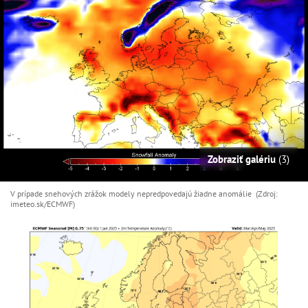
Zobraziť galériu
(3)
V prípade snehových zrážok modely nepredpovedajú žiadne anomálie (Zdroj:
imeteo.sk/ECMWF)