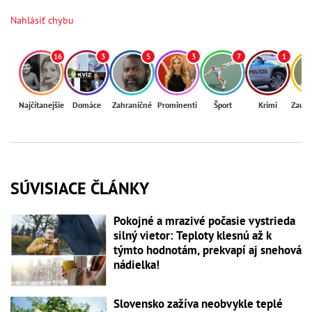
Nahlásiť chybu
16
3
5
3
7
1
Najčítanejšie
Domáce
Zahraničné
Prominenti
Šport
Krimi
Zaují
SÚVISIACE ČLÁNKY
Pokojné a mrazivé počasie vystrieda
silný vietor: Teploty klesnú až k
týmto hodnotám, prekvapí aj snehová
nádielka!
Slovensko zažíva neobvykle teplé