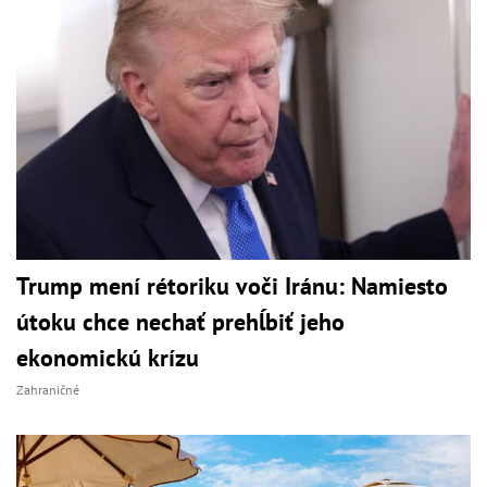
Trump mení rétoriku voči Iránu: Namiesto
útoku chce nechať prehĺbiť jeho
ekonomickú krízu
Zahraničné