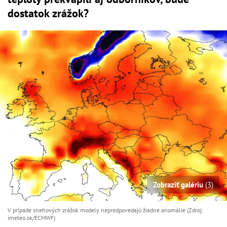
dostatok zrážok?
Zobraziť galériu
(3)
V prípade snehových zrážok modely nepredpovedajú žiadne anomálie (Zdroj:
imeteo.sk/ECMWF)