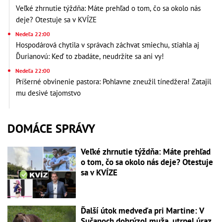
Veľké zhrnutie týždňa: Máte prehľad o tom, čo sa okolo nás
deje? Otestuje sa v KVÍZE
Nedeľa 22:00
Hospodárová chytila v správach záchvat smiechu, stiahla aj
Ďurianovú: Keď to zbadáte, neudržíte sa ani vy!
Nedeľa 22:00
Príšerné obvinenie pastora: Pohlavne zneužil tínedžera! Zatajil
mu desivé tajomstvo
DOMÁCE SPRÁVY
Veľké zhrnutie týždňa: Máte prehľad
o tom, čo sa okolo nás deje? Otestuje
sa v KVÍZE
Ďalší útok medveďa pri Martine: V
Sučanoch dohrýzol muža, utrpel úraz