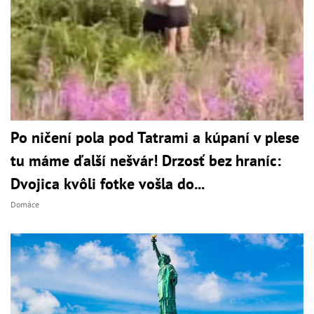
Po ničení pola pod Tatrami a kúpaní v plese
tu máme ďalší nešvár! Drzosť bez hraníc:
Dvojica kvôli fotke vošla do...
Domáce