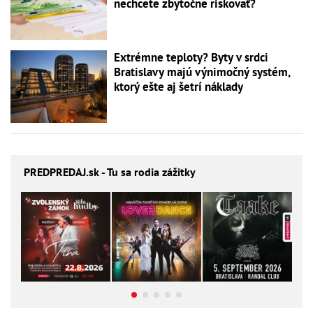
nechcete zbytočne riskovať?
Extrémne teploty? Byty v srdci
Bratislavy majú výnimočný systém,
ktorý ešte aj šetrí náklady
PREDPREDAJ
.sk - Tu sa rodia zážitky