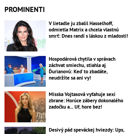
PROMINENTI
V lietadle ju zbalil Hasselhoff,
odmietla Matrix a chcela vlastnú
smrť: Dnes randí s láskou z mladosti!
Hospodárová chytila v správach
záchvat smiechu, stiahla aj
Ďurianovú: Keď to zbadáte,
neudržíte sa ani vy!
Misska Vojtasová vyťahuje sexi
zbrane: Horúce zábery dokonalého
zadočku a... Uf, hore bez!
Desivý pád speváckej hviezdy: Ups,