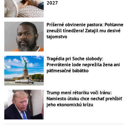
2027
Príšerné obvinenie pastora: Pohlavne
zneužil tínedžera! Zatajil mu desivé
tajomstvo
Tragédia pri Soche slobody:
Prevrátenie lode neprežila žena ani
päťmesačné bábätko
Trump mení rétoriku voči Iránu:
Namiesto útoku chce nechať prehĺbiť
jeho ekonomickú krízu