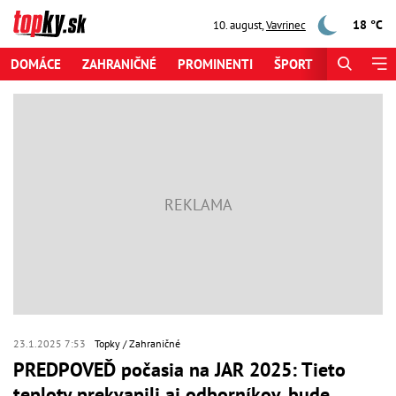
18 °C
10. august
,
Vavrinec
DOMÁCE
ZAHRANIČNÉ
PROMINENTI
ŠPORT
ZAUJÍMAV
23.1.2025 7:53
Topky
Zahraničné
PREDPOVEĎ počasia na JAR 2025: Tieto
teploty prekvapili aj odborníkov, bude