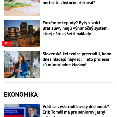
nechcete zbytočne riskovať?
Extrémne teploty? Byty v srdci
Bratislavy majú výnimočný systém,
ktorý ešte aj šetrí náklady
FOTO
Slovenské železnice prezradili, koho
dnes hľadajú najviac: Tieto profesie
sú mimoriadne žiadané
EKONOMIKA
Vráti sa vyšší rodičovský dôchodok?
Erik Tomáš má pre seniorov jasný