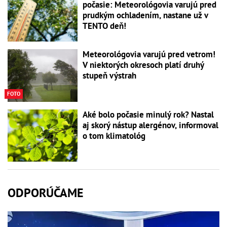
počasie: Meteorológovia varujú pred
prudkým ochladením, nastane už v
TENTO deň!
Meteorológovia varujú pred vetrom!
V niektorých okresoch platí druhý
stupeň výstrah
FOTO
Aké bolo počasie minulý rok? Nastal
aj skorý nástup alergénov, informoval
o tom klimatológ
ODPORÚČAME