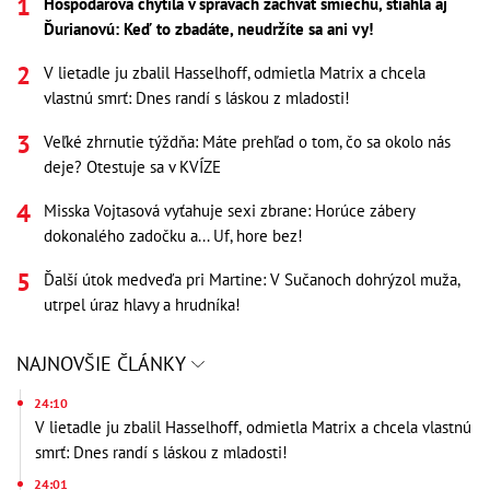
Hospodárová chytila v správach záchvat smiechu, stiahla aj
Ďurianovú: Keď to zbadáte, neudržíte sa ani vy!
V lietadle ju zbalil Hasselhoff, odmietla Matrix a chcela
vlastnú smrť: Dnes randí s láskou z mladosti!
Veľké zhrnutie týždňa: Máte prehľad o tom, čo sa okolo nás
deje? Otestuje sa v KVÍZE
Misska Vojtasová vyťahuje sexi zbrane: Horúce zábery
dokonalého zadočku a... Uf, hore bez!
Ďalší útok medveďa pri Martine: V Sučanoch dohrýzol muža,
utrpel úraz hlavy a hrudníka!
NAJNOVŠIE ČLÁNKY
24:10
V lietadle ju zbalil Hasselhoff, odmietla Matrix a chcela vlastnú
smrť: Dnes randí s láskou z mladosti!
24:01