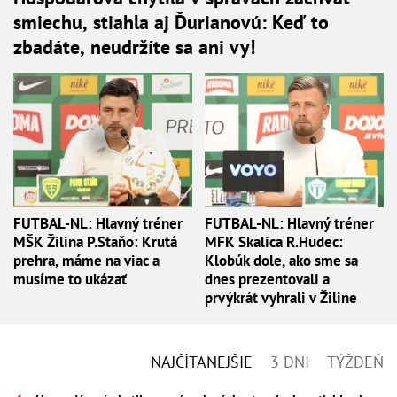
smiechu, stiahla aj Ďurianovú: Keď to
zbadáte, neudržíte sa ani vy!
FUTBAL-NL: Hlavný tréner
FUTBAL-NL: Hlavný tréner
MŠK Žilina P.Staňo: Krutá
MFK Skalica R.Hudec:
prehra, máme na viac a
Klobúk dole, ako sme sa
musíme to ukázať
dnes prezentovali a
prvýkrát vyhrali v Žiline
NAJČÍTANEJŠIE
3 DNI
TÝŽDEŇ