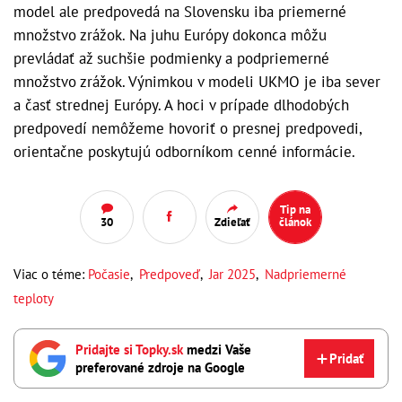
model ale predpovedá na Slovensku iba priemerné
množstvo zrážok. Na juhu Európy dokonca môžu
prevládať až suchšie podmienky a podpriemerné
množstvo zrážok. Výnimkou v modeli UKMO je iba sever
a časť strednej Európy. A hoci v prípade dlhodobých
predpovedí nemôžeme hovoriť o presnej predpovedi,
orientačne poskytujú odborníkom cenné informácie.
Tip na
30
Zdieľať
článok
Viac o téme:
Počasie
,
Predpoveď
,
Jar 2025
,
Nadpriemerné
teploty
Pridajte si Topky.sk
medzi Vaše
Pridať
preferované zdroje na Google