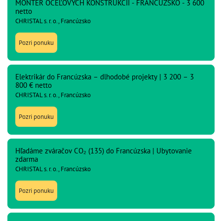
MONTÉR OCEĽOVÝCH KONŠTRUKCIÍ - FRANCÚZSKO - 3 600
netto
CHRISTAL s. r. o., Francúzsko
Pozri ponuku
Elektrikár do Francúzska – dlhodobé projekty | 3 200 – 3
800 € netto
CHRISTAL s. r. o., Francúzsko
Pozri ponuku
Hľadáme zváračov CO₂ (135) do Francúzska | Ubytovanie
zdarma
CHRISTAL s. r. o., Francúzsko
Pozri ponuku