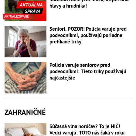
hlavy a hrudníka!
AKTUALIZOVANÉ
Seniori, POZOR! Polícia varuje pred
podvodníkmi, používajú poriadne
prefíkané triky
Polícia varuje seniorov pred
podvodníkmi: Tieto triky používajú
najčastejšie
ZAHRANIČNÉ
Súčasná vlna horúčav? To je NIČ!
Vedci varujú: TOTO nás čaká v roku