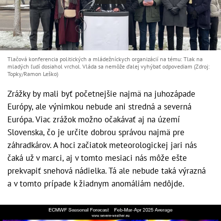
Tlačová konferencia politických a mládežníckych organizácií na tému: Tlak na
mladých ľudí dosiahol vrchol. Vláda sa nemôže ďalej vyhýbať odpovediam (Zdroj:
Topky/Ramon Leško)
Zrážky by mali byť početnejšie najmä na juhozápade
Európy, ale výnimkou nebude ani stredná a severná
Európa. Viac zrážok možno očakávať aj na území
Slovenska, čo je určite dobrou správou najmä pre
záhradkárov. A hoci začiatok meteorologickej jari nás
čaká už v marci, aj v tomto mesiaci nás môže ešte
prekvapiť snehová nádielka. Tá ale nebude taká výrazná
a v tomto prípade k žiadnym anomáliám nedôjde.