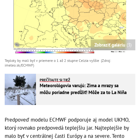
Zobraziť galériu
(3)
Teploty by mali byť v priemere o 1 až 2 stupne Celzia vyššie (Zdroj:
imeteo.sk/ECMWF)
PREČÍTAJTE SI TIEŽ
Meteorológovia varujú: Zima a mrazy sa
môžu poriadne predĺžiť! Môže za to La Niña
Predpoveď modelu ECMWF podporuje aj model UKMO,
ktorý rovnako predpovedá teplejšiu jar. Najteplejšie by
malo byť v centrálnej časti Európy a na severe. Tento