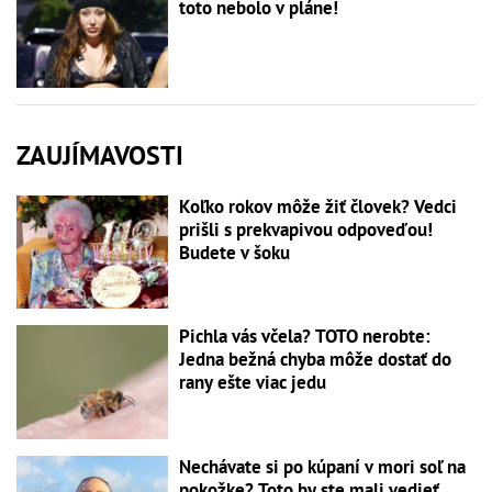
toto nebolo v pláne!
ZAUJÍMAVOSTI
Koľko rokov môže žiť človek? Vedci
prišli s prekvapivou odpoveďou!
Budete v šoku
Pichla vás včela? TOTO nerobte:
Jedna bežná chyba môže dostať do
rany ešte viac jedu
Nechávate si po kúpaní v mori soľ na
pokožke? Toto by ste mali vedieť