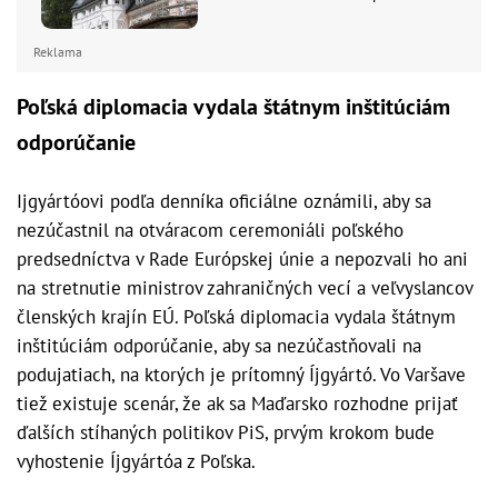
Reklama
Poľská diplomacia vydala štátnym inštitúciám
odporúčanie
Ijgyártóovi podľa denníka oficiálne oznámili, aby sa
nezúčastnil na otváracom ceremoniáli poľského
predsedníctva v Rade Európskej únie a nepozvali ho ani
na stretnutie ministrov zahraničných vecí a veľvyslancov
členských krajín EÚ. Poľská diplomacia vydala štátnym
inštitúciám odporúčanie, aby sa nezúčastňovali na
podujatiach, na ktorých je prítomný Íjgyártó. Vo Varšave
tiež existuje scenár, že ak sa Maďarsko rozhodne prijať
ďalších stíhaných politikov PiS, prvým krokom bude
vyhostenie Íjgyártóa z Poľska.