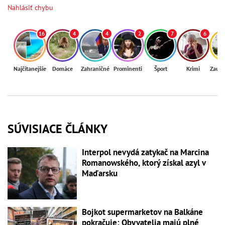
Nahlásiť chybu
16
4
4
2
7
6
Najčítanejšie
Domáce
Zahraničné
Prominenti
Šport
Krimi
Zaují
SÚVISIACE ČLÁNKY
Interpol nevydá zatykač na Marcina
Romanowského, ktorý získal azyl v
Maďarsku
Bojkot supermarketov na Balkáne
pokračuje: Obyvatelia majú plné