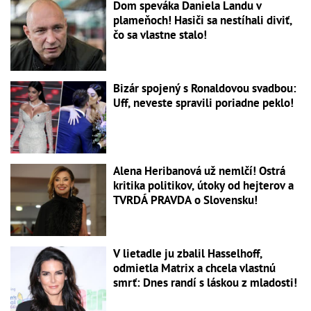
Dom speváka Daniela Landu v
plameňoch! Hasiči sa nestíhali diviť,
čo sa vlastne stalo!
Bizár spojený s Ronaldovou svadbou:
Uff, neveste spravili poriadne peklo!
Alena Heribanová už nemlčí! Ostrá
kritika politikov, útoky od hejterov a
TVRDÁ PRAVDA o Slovensku!
V lietadle ju zbalil Hasselhoff,
odmietla Matrix a chcela vlastnú
smrť: Dnes randí s láskou z mladosti!