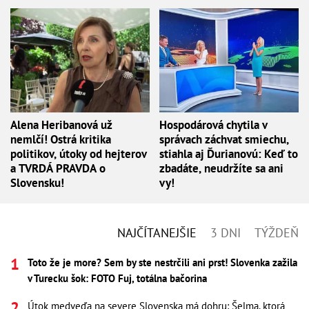
Alena Heribanová už
Hospodárová chytila v
nemlčí! Ostrá kritika
správach záchvat smiechu,
politikov, útoky od hejterov
stiahla aj Ďurianovú: Keď to
a TVRDÁ PRAVDA o
zbadáte, neudržíte sa ani
Slovensku!
vy!
NAJČÍTANEJŠIE
3 DNI
TÝŽDEŇ
Toto že je more? Sem by ste nestrčili ani prst! Slovenka zažila
v Turecku šok: FOTO Fuj, totálna bačorina
Útok medveďa na severe Slovenska má dohru: Šelma, ktorá