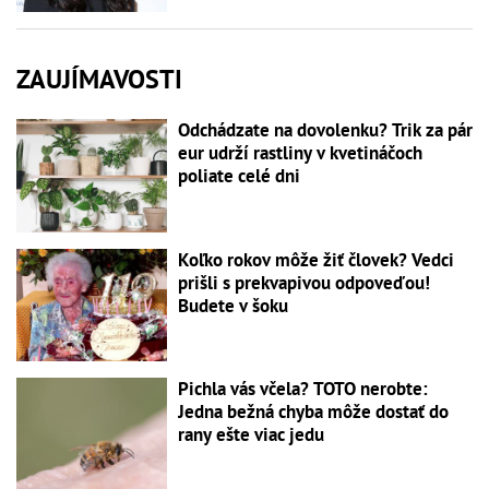
ZAUJÍMAVOSTI
Odchádzate na dovolenku? Trik za pár
eur udrží rastliny v kvetináčoch
poliate celé dni
Koľko rokov môže žiť človek? Vedci
prišli s prekvapivou odpoveďou!
Budete v šoku
Pichla vás včela? TOTO nerobte:
Jedna bežná chyba môže dostať do
rany ešte viac jedu