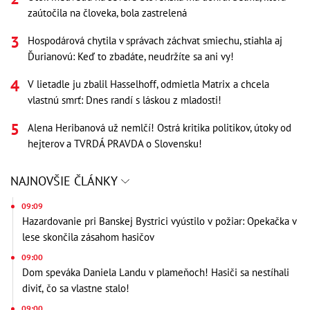
zaútočila na človeka, bola zastrelená
Hospodárová chytila v správach záchvat smiechu, stiahla aj
Ďurianovú: Keď to zbadáte, neudržíte sa ani vy!
V lietadle ju zbalil Hasselhoff, odmietla Matrix a chcela
vlastnú smrť: Dnes randí s láskou z mladosti!
Alena Heribanová už nemlčí! Ostrá kritika politikov, útoky od
hejterov a TVRDÁ PRAVDA o Slovensku!
NAJNOVŠIE ČLÁNKY
09:09
Hazardovanie pri Banskej Bystrici vyústilo v požiar: Opekačka v
lese skončila zásahom hasičov
09:00
Dom speváka Daniela Landu v plameňoch! Hasiči sa nestíhali
diviť, čo sa vlastne stalo!
09:00