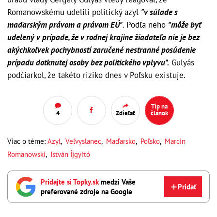
Romanowskému udelili politický azyl
"v súlade s
maďarským právom a právom EÚ"
. Podľa neho
"môže byť
udelený v prípade, že v rodnej krajine žiadateľa nie je bez
akýchkoľvek pochybností zaručené nestranné posúdenie
prípadu dotknutej osoby bez politického vplyvu".
Gulyás
podčiarkol, že takéto riziko dnes v Poľsku existuje.
Tip na
4
Zdieľať
článok
Viac o téme:
Azyl
,
Veľvyslanec
,
Maďarsko
,
Poľsko
,
Marcin
Romanowski
,
István Íjgyŕtó
Pridajte si Topky.sk
medzi Vaše
Pridať
preferované zdroje na Google