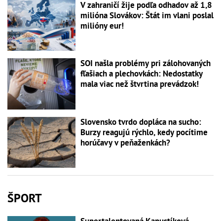
V zahraničí žije podľa odhadov až 1,8
milióna Slovákov: Štát im vlani poslal
milióny eur!
SOI našla problémy pri zálohovaných
fľašiach a plechovkách: Nedostatky
mala viac než štvrtina prevádzok!
Slovensko tvrdo dopláca na sucho:
Burzy reagujú rýchlo, kedy pocítime
horúčavy v peňaženkách?
ŠPORT