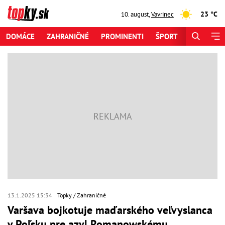
23 °C
10. august
,
Vavrinec
DOMÁCE
ZAHRANIČNÉ
PROMINENTI
ŠPORT
ZAUJÍMAV
13.1.2025 15:34
Topky
Zahraničné
Varšava bojkotuje maďarského veľvyslanca
v Poľsku pre azyl Romanowskému