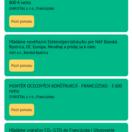
800 € netto
CHRISTAL s. r. o., Francúzsko
Pozri ponuku
Hľadáme nového/vú Elektrošpecialistu/ku pre NAY Banská
Bystrica, OC Europa. Neváhaj a pridaj sa k nám.
NAY a.s., Banská Bystrica
Pozri ponuku
MONTÉR OCEĽOVÝCH KONŠTRUKCIÍ - FRANCÚZSKO - 3 600
netto
CHRISTAL s. r. o., Francúzsko
Pozri ponuku
Hľadáme zváračov CO₂ (135) do Francúzska | Ubytovanie