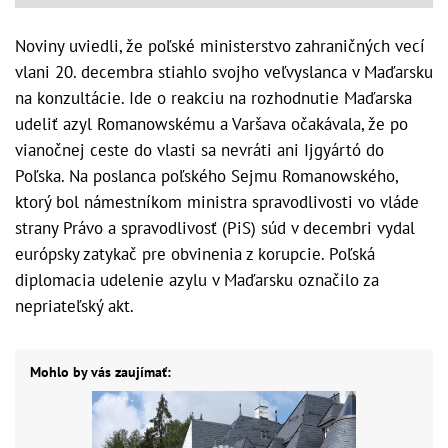
Noviny uviedli, že poľské ministerstvo zahraničných vecí
vlani 20. decembra stiahlo svojho veľvyslanca v Maďarsku
na konzultácie. Ide o reakciu na rozhodnutie Maďarska
udeliť azyl Romanowskému a Varšava očakávala, že po
vianočnej ceste do vlasti sa nevráti ani Ijgyártó do
Poľska. Na poslanca poľského Sejmu Romanowského,
ktorý bol námestníkom ministra spravodlivosti vo vláde
strany Právo a spravodlivosť (PiS) súd v decembri vydal
európsky zatykač pre obvinenia z korupcie. Poľská
diplomacia udelenie azylu v Maďarsku označilo za
nepriateľský akt.
Mohlo by vás zaujímať: