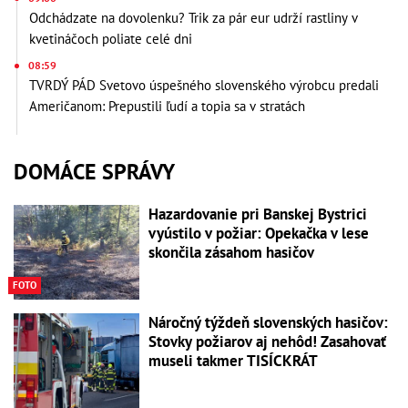
Odchádzate na dovolenku? Trik za pár eur udrží rastliny v
kvetináčoch poliate celé dni
08:59
TVRDÝ PÁD Svetovo úspešného slovenského výrobcu predali
Američanom: Prepustili ľudí a topia sa v stratách
DOMÁCE SPRÁVY
Hazardovanie pri Banskej Bystrici
vyústilo v požiar: Opekačka v lese
skončila zásahom hasičov
FOTO
Náročný týždeň slovenských hasičov:
Stovky požiarov aj nehôd! Zasahovať
museli takmer TISÍCKRÁT