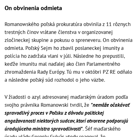
On obvinenia odmieta
Romanowského poľská prokuratúra obvinila z 11 rôznych
trestných činov vrátane členstva v organizovanej
zločineckej skupine a pokusu o spreneveru. On obvinenia
odmieta. Poľský Sejm ho zbavil poslaneckej imunity a
polícia ho zadržala vlani v júli. Následne ho prepustili,
keďže imunitu mal naďalej ako člen Parlamentného
zhromaždenia Rady Európy. Tú mu v októbri PZ RE odňalo
a následne poľský súd rozhodol o jeho väzbe.
V žiadosti o azyl adresovanej maďarským úradom podľa
svojho právnika Romanowski tvrdil, že
"nemôže očakávať
spravodlivý proces v Poľsku z dôvodu politickej
angažovanosti niektorých sudcov, ktorí otvorene podporujú
úradujúceho ministra spravodlivosti"
. Šéf maďarského
úradu vlády Gergely Gulyás vtedy reagoval, že