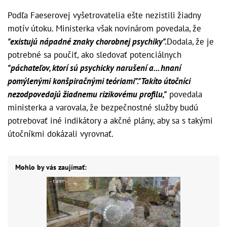
Podľa Faeserovej vyšetrovatelia ešte nezistili žiadny
motív útoku. Ministerka však novinárom povedala, že
"existujú nápadné znaky chorobnej psychiky".
Dodala, že je
potrebné sa poučiť, ako sledovať potenciálnych
"páchateľov, ktorí sú psychicky narušení a... hnaní
pomýlenými konšpiračnými teóriami".
"Takíto útočníci
nezodpovedajú žiadnemu rizikovému profilu,"
povedala
ministerka a varovala, že bezpečnostné služby budú
potrebovať iné indikátory a akčné plány, aby sa s takými
útočníkmi dokázali vyrovnať.
Mohlo by vás zaujímať: