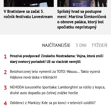
V Bratislave sa začal 5.
Spišský hrad sa postupne
ročník festivalu Lovestream
mení: Martina Šimkovičová
o obnove paláca, ktorý bol
spočiatku neprístupný
NAJČÍTANEJŠIE
3 DNI
TÝŽDEŇ
Hrozivá predpoveď čínskeho Nostradama: Vojna, ktorá zničí
starý svetový poriadok! Už sa viackrát nemýlil
Belohorcovej telo vymenil za TOTO: Wauuu... Takto vyzerá
Hájkova nová láska v bikinách!
NEHODA luxusného športiaka: Lamborghini sa rútilo z kopca,
druhé auto dopadlo po čelnej zrážke horšie
Odídenci z Markízy: Kde sa po konci v televízii usídlili?