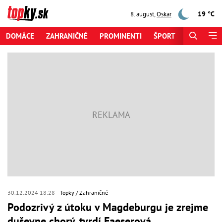
19 °C
8. august
,
Oskar
DOMÁCE
ZAHRANIČNÉ
PROMINENTI
ŠPORT
ZAUJÍMAV
30.12.2024 18:28
Topky
Zahraničné
Podozrivý z útoku v Magdeburgu je zrejme
duševne chorý, tvrdí Faeserová