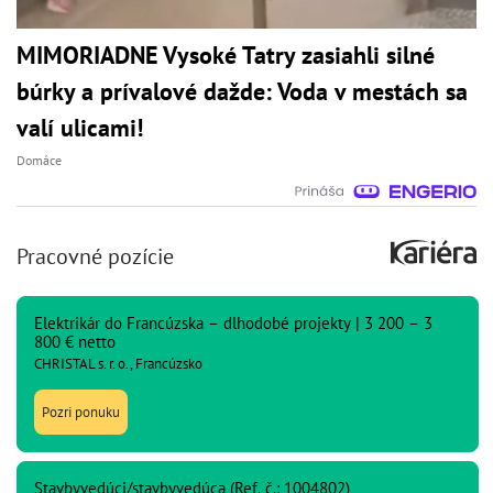
MIMORIADNE Vysoké Tatry zasiahli silné
búrky a prívalové dažde: Voda v mestách sa
valí ulicami!
Domáce
Pracovné pozície
Elektrikár do Francúzska – dlhodobé projekty | 3 200 – 3
800 € netto
CHRISTAL s. r. o., Francúzsko
Pozri ponuku
Stavbyvedúci/stavbyvedúca (Ref. č.: 1004802)