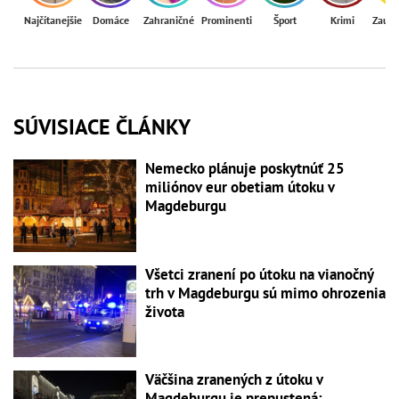
Najčítanejšie
Domáce
Zahraničné
Prominenti
Šport
Krimi
Zaují
SÚVISIACE ČLÁNKY
Nemecko plánuje poskytnúť 25
miliónov eur obetiam útoku v
Magdeburgu
Všetci zranení po útoku na vianočný
trh v Magdeburgu sú mimo ohrozenia
života
Väčšina zranených z útoku v
Magdeburgu je prepustená: