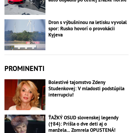
Dron s výbušninou na letisku vyvolal
spor: Rusko hovorí o provokácii
Kyjeva
PROMINENTI
Bolestivé tajomstvo Zdeny
Studenkovej: V mladosti podstúpila
interrupciu!
ŤAŽKÝ OSUD slovenskej legendy
(†84): Prišla o dve deti aj o
manžela... Zomrela OPUSTENÁ!