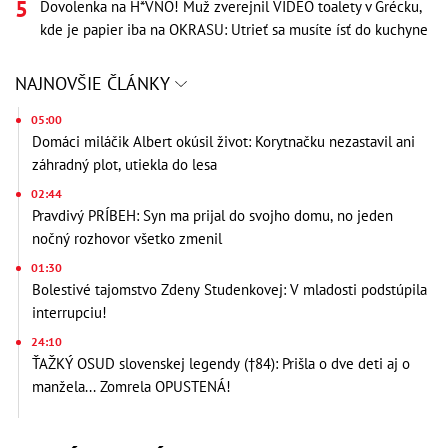
Dovolenka na H*VNO! Muž zverejnil VIDEO toalety v Grécku,
kde je papier iba na OKRASU: Utrieť sa musíte ísť do kuchyne
NAJNOVŠIE ČLÁNKY
05:00
Domáci miláčik Albert okúsil život: Korytnačku nezastavil ani
záhradný plot, utiekla do lesa
02:44
Pravdivý PRÍBEH: Syn ma prijal do svojho domu, no jeden
nočný rozhovor všetko zmenil
01:30
Bolestivé tajomstvo Zdeny Studenkovej: V mladosti podstúpila
interrupciu!
24:10
ŤAŽKÝ OSUD slovenskej legendy (†84): Prišla o dve deti aj o
manžela... Zomrela OPUSTENÁ!