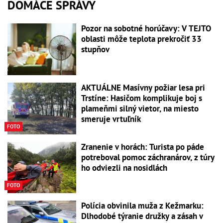
DOMÁCE SPRÁVY
Pozor na sobotné horúčavy: V TEJTO
oblasti môže teplota prekročiť 33
stupňov
AKTUÁLNE Masívny požiar lesa pri
Trstíne: Hasičom komplikuje boj s
plameňmi silný vietor, na miesto
smeruje vrtuľník
FOTO
Zranenie v horách: Turista po páde
potreboval pomoc záchranárov, z túry
ho odviezli na nosidlách
FOTO
Polícia obvinila muža z Kežmarku:
Dlhodobé týranie družky a zásah v