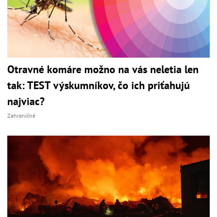
Otravné komáre možno na vás neletia len
tak: TEST výskumníkov, čo ich priťahujú
najviac?
Zahraničné