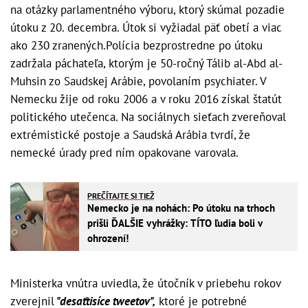
na otázky parlamentného výboru, ktorý skúmal pozadie
útoku z 20. decembra. Útok si vyžiadal päť obetí a viac
ako 230 zranených.Polícia bezprostredne po útoku
zadržala páchateľa, ktorým je 50-ročný Tálib al-Abd al-
Muhsin zo Saudskej Arábie, povolaním psychiater. V
Nemecku žije od roku 2006 a v roku 2016 získal štatút
politického utečenca. Na sociálnych sieťach zvereňoval
extrémistické postoje a Saudská Arábia tvrdí, že
nemecké úrady pred ním opakovane varovala.
PREČÍTAJTE SI TIEŽ
Nemecko je na nohách: Po útoku na trhoch
prišli ĎALŠIE vyhrážky: TÍTO ľudia boli v
ohrození!
Ministerka vnútra uviedla, že útočník v priebehu rokov
zverejnil
"desaťtisíce tweetov",
ktoré je potrebné