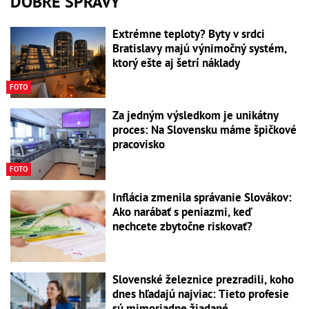
DOBRÉ SPRÁVY
Extrémne teploty? Byty v srdci
Bratislavy majú výnimočný systém,
ktorý ešte aj šetrí náklady
FOTO
Za jedným výsledkom je unikátny
proces: Na Slovensku máme špičkové
pracovisko
FOTO
Inflácia zmenila správanie Slovákov:
Ako narábať s peniazmi, keď
nechcete zbytočne riskovať?
Slovenské železnice prezradili, koho
dnes hľadajú najviac: Tieto profesie
sú mimoriadne žiadané