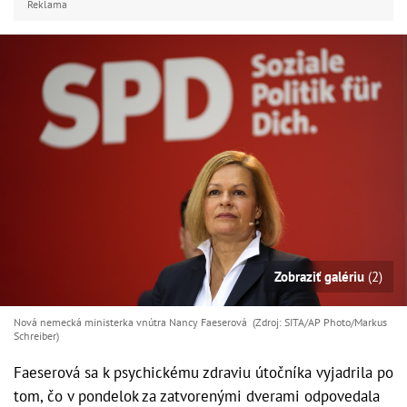
Reklama
Zobraziť galériu
(2)
Nová nemecká ministerka vnútra Nancy Faeserová (Zdroj: SITA/AP Photo/Markus
Schreiber)
Faeserová sa k psychickému zdraviu útočníka vyjadrila po
tom, čo v pondelok za zatvorenými dverami odpovedala