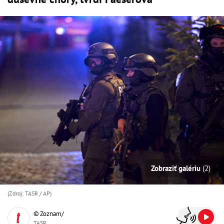
Zobraziť galériu
(2)
(Zdroj: TASR / AP)
© Zoznam/
TASR