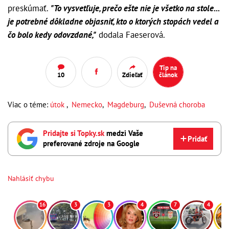
preskúmať.
"To vysvetľuje, prečo ešte nie je všetko na stole...
je potrebné dôkladne objasniť, kto o ktorých stopách vedel a
čo bolo kedy odovzdané,"
dodala Faeserová.
Tip na
10
Zdieľať
článok
Viac o téme:
útok
,
Nemecko
,
Magdeburg
,
Duševná choroba
Pridajte si Topky.sk
medzi Vaše
Pridať
preferované zdroje na Google
Nahlásiť chybu
16
3
3
4
7
4