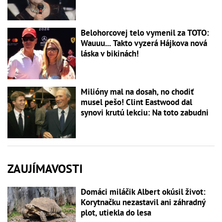
Belohorcovej telo vymenil za TOTO:
Wauuu... Takto vyzerá Hájkova nová
láska v bikinách!
Milióny mal na dosah, no chodiť
musel pešo! Clint Eastwood dal
synovi krutú lekciu: Na toto zabudni
ZAUJÍMAVOSTI
Domáci miláčik Albert okúsil život:
Korytnačku nezastavil ani záhradný
plot, utiekla do lesa