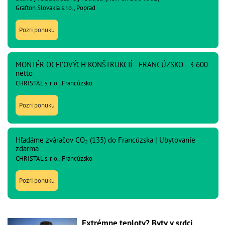
Grafton Slovakia s.r.o., Poprad
Pozri ponuku
MONTÉR OCEĽOVÝCH KONŠTRUKCIÍ - FRANCÚZSKO - 3 600
netto
CHRISTAL s. r. o., Francúzsko
Pozri ponuku
Hľadáme zváračov CO₂ (135) do Francúzska | Ubytovanie
zdarma
CHRISTAL s. r. o., Francúzsko
Pozri ponuku
Extrémne teploty? Byty v srdci