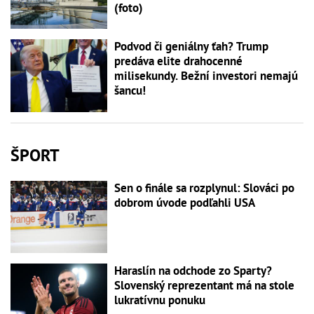
(foto)
Podvod či geniálny ťah? Trump
predáva elite drahocenné
milisekundy. Bežní investori nemajú
šancu!
ŠPORT
Sen o finále sa rozplynul: Slováci po
dobrom úvode podľahli USA
Haraslín na odchode zo Sparty?
Slovenský reprezentant má na stole
lukratívnu ponuku