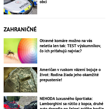
obci
ZAHRANIČNÉ
Otravné komáre možno na vás
neletia len tak: TEST výskumníkov,
čo ich priťahujú najviac?
Američan v ruskom väzení bojuje o
život: Rodina žiada jeho okamžité
prepustenie!
NEHODA luxusného športiaka:
Lamborghini sa rútilo z kopca, druhé
auto dopadlo po čelnej zrážke horšie