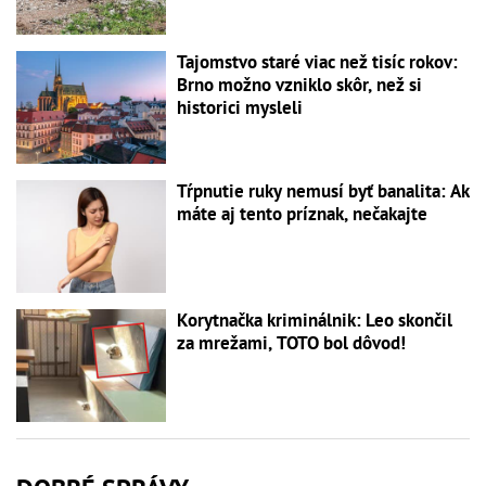
Tajomstvo staré viac než tisíc rokov:
Brno možno vzniklo skôr, než si
historici mysleli
Tŕpnutie ruky nemusí byť banalita: Ak
máte aj tento príznak, nečakajte
Korytnačka kriminálnik: Leo skončil
za mrežami, TOTO bol dôvod!