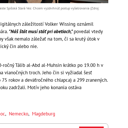
ste Spišská Stará Ves: Chcem vyzdvihnúť postup vyšetrovania (Zdroj:
digitálnych záležitostí Volker Wissing oznámil
ára.
"Náš štát musí stáť pri obetiach,"
povedal vtedy
y však nemalo záležať na tom, či sa krutý útok v
ický čin alebo nie.
-ročný Tálib al-Abd al-Muhsin krátko po 19.00 h v
a vianočných troch. Jeho čin si vyžiadal šesť
o 75 rokov a deväťročného chlapca) a 299 zranených.
oku zadržali. Motív jeho konania ostáva
moc
,
Nemecko
,
Magdeburg