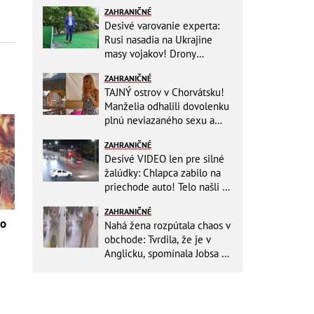
ZAHRANIČNÉ
Desivé varovanie experta:
Rusi nasadia na Ukrajine
masy vojakov! Drony
nebudú stačiť
ZAHRANIČNÉ
TAJNÝ ostrov v Chorvátsku!
Manželia odhalili dovolenku
plnú neviazaného sexu a
pikatné detaily
ZAHRANIČNÉ
Desivé VIDEO len pre silné
žalúdky: Chlapca zabilo na
priechode auto! Telo našli o
150 metrov ďalej
ZAHRANIČNÉ
ko
Nahá žena rozpútala chaos v
obchode: Tvrdila, že je v
Anglicku, spomínala Jobsa aj
amfetamín