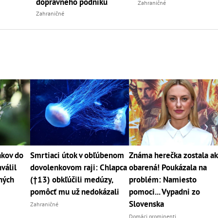
dopravného podniku
Zahraničné
Zahraničné
akov do
Smrtiaci útok v obľúbenom
Známa herečka zostala a
válil
dovolenkovom raji: Chlapca
obarená! Poukázala na
ných
(†13) obkľúčili medúzy,
problém: Namiesto
pomôcť mu už nedokázali
pomoci... Vypadni zo
Slovenska
Zahraničné
Domáci prominenti