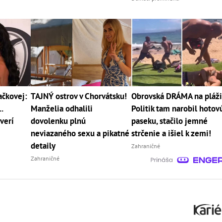
čkovej:
TAJNÝ ostrov v Chorvátsku!
Obrovská DRÁMA na pláži
.
Manželia odhalili
Politik tam narobil hotov
verí
dovolenku plnú
paseku, stačilo jemné
neviazaného sexu a pikatné
strčenie a išiel k zemi!
detaily
Zahraničné
Zahraničné