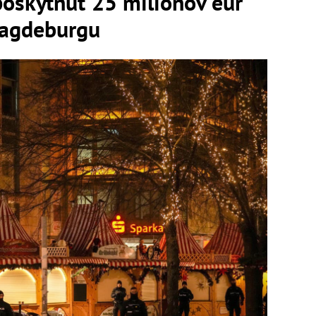
oskytnúť 25 miliónov eur
Magdeburgu