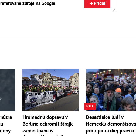
referované zdroje na Google
Pridať
FOTO
vnútra
Hromadnú dopravu v
Desaťtisíce ľudí v
ku
Berlíne ochromil štrajk
Nemecku demonštrova
zmeny
zamestnancov
proti politickej pravici