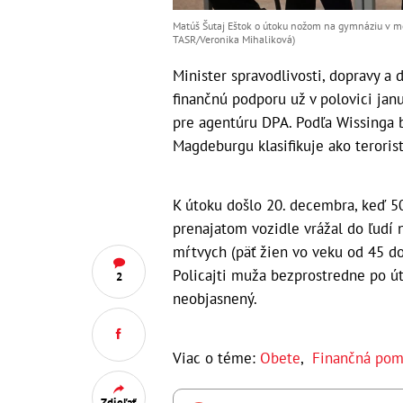
Matúš Šutaj Eštok o útoku nožom na gymnáziu v me
TASR/Veronika Mihaliková)
Minister spravodlivosti, dopravy a 
finančnú podporu už v polovici janu
pre agentúru DPA. Podľa Wissinga b
Magdeburgu klasifikuje ako terorist
K útoku došlo 20. decembra, keď 50
prenajatom vozidle vrážal do ľudí n
mŕtvych (päť žien vo veku od 45 d
Policajti muža bezprostredne po út
2
neobjasnený.
Viac o téme:
Obete
,
Finančná po
Zdieľať