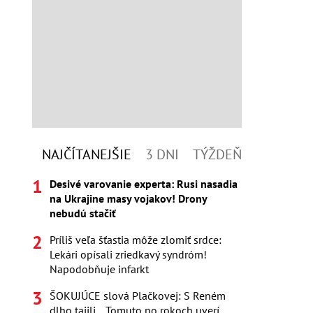
NAJČÍTANEJŠIE
3 DNI
TÝŽDEŇ
Desivé varovanie experta: Rusi nasadia
na Ukrajine masy vojakov! Drony
nebudú stačiť
Príliš veľa šťastia môže zlomiť srdce:
Lekári opísali zriedkavý syndróm!
Napodobňuje infarkt
ŠOKUJÚCE slová Plačkovej: S Reném
dlho tajili... Tomuto po rokoch uverí