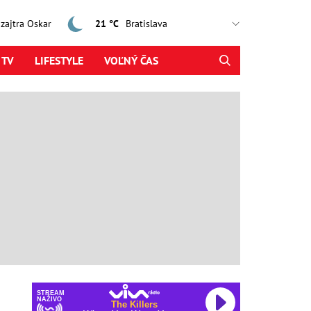
, zajtra Oskar
21 °C
 TV
LIFESTYLE
VOĽNÝ ČAS
STREAM
NAŽIVO
The Killers