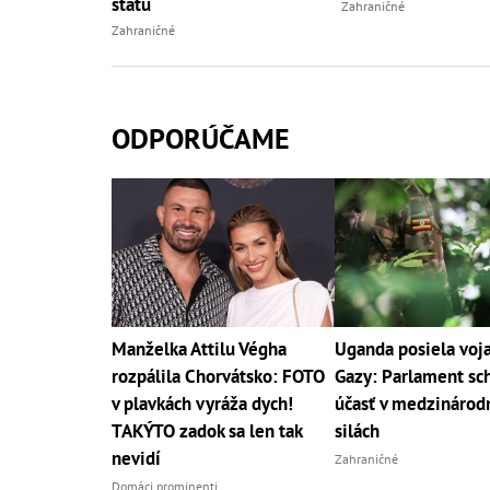
štátu
Zahraničné
Zahraničné
ODPORÚČAME
Manželka Attilu Végha
Uganda posiela voj
rozpálila Chorvátsko: FOTO
Gazy: Parlament sch
v plavkách vyráža dych!
účasť v medzinárod
TAKÝTO zadok sa len tak
silách
nevidí
Zahraničné
Domáci prominenti