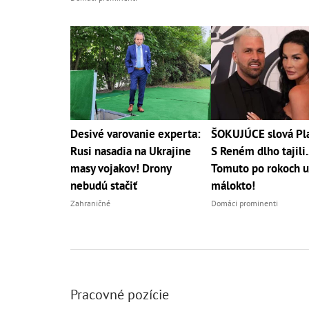
Desivé varovanie experta:
ŠOKUJÚCE slová Pla
Rusi nasadia na Ukrajine
S Reném dlho tajili..
masy vojakov! Drony
Tomuto po rokoch u
nebudú stačiť
málokto!
Zahraničné
Domáci prominenti
Pracovné pozície