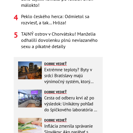
málokto!
Peklo českého herca: Odmietol sa
rozviesť, a tak... Hrôza!
TAJNÝ ostrov v Chorvátsku! Manželia
odhalili dovolenku plnú neviazaného
sexu a pikatné detaily
DOBRE VEDIEŤ
Extrémne teploty? Byty v
srdci Bratislavy majú
výnimočný systém, ktorý
ešte aj šetrí náklady
DOBRE VEDIEŤ
Cesta od odberu krvi až po
výsledok: Unikátny pohľad
do špičkového laboratória na
Slovensku
DOBRE VEDIEŤ
Inflácia zmenila správanie
Slovákov: Ako narábať s