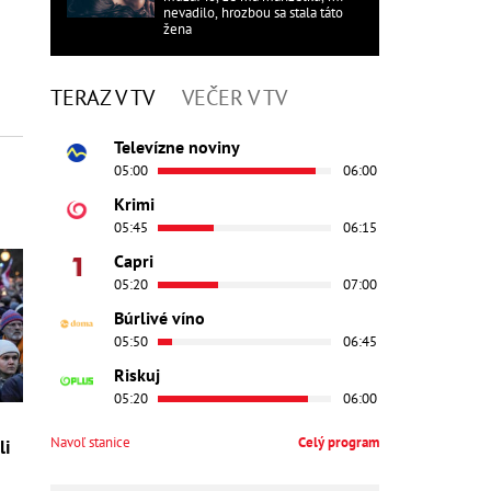
nevadilo, hrozbou sa stala táto
žena
TERAZ V TV
VEČER V TV
Televízne noviny
05:00
06:00
Krimi
05:45
06:15
Capri
05:20
07:00
Búrlivé víno
05:50
06:45
Riskuj
05:20
06:00
Navoľ stanice
Celý program
li