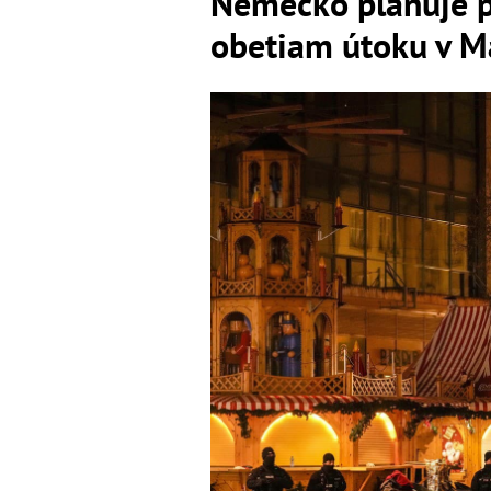
Nemecko plánuje p
obetiam útoku v 