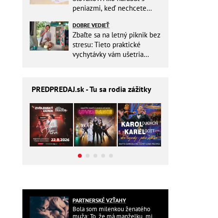
peniazmi, keď nechcete
zbytočne riskovať?
DOBRE VEDIEŤ
Zbaľte sa na letný piknik bez
stresu: Tieto praktické
vychytávky vám ušetria
miesto v batohu!
PREDPREDAJ
.sk - Tu sa rodia zážitky
PARTNERSKÉ VZŤAHY
Bola som milenkou ženatého
muža: To, že má manželku, mi