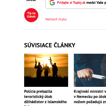
Pridajte si Topky.sk
medzi Vaše p
Tip na
článok
Nahlásiť chybu
SÚVISIACE ČLÁNKY
Krajinskí ministri 
Polícia prekazila
v Nemecku po úto
teroristický útok
nožom požadujú 
džihádistov z Islamského