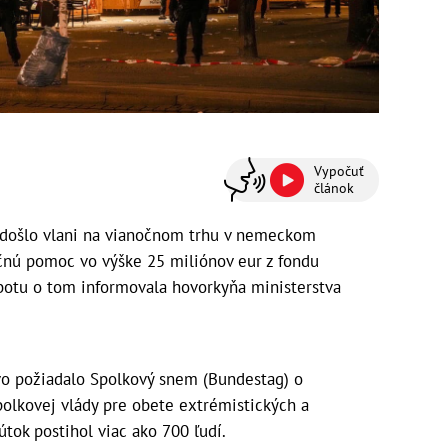
Vypočuť
článok
 došlo vlani na vianočnom trhu v nemeckom
čnú pomoc vo výške 25 miliónov eur z fondu
otu o tom informovala hovorkyňa ministerstva
tvo požiadalo Spolkový snem (Bundestag) o
polkovej vlády pre obete extrémistických a
útok postihol viac ako 700 ľudí.