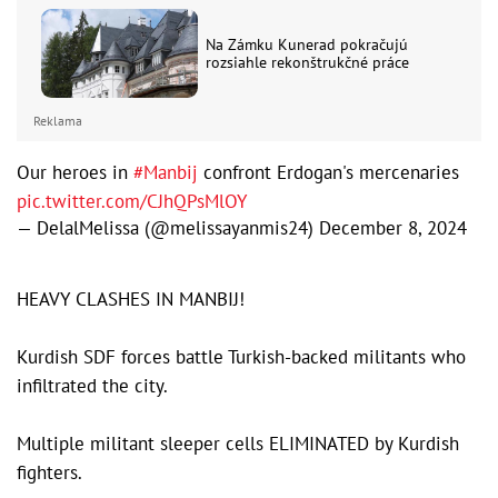
Na Zámku Kunerad pokračujú
rozsiahle rekonštrukčné práce
Reklama
Our heroes in
#Manbij
confront Erdogan's mercenaries
pic.twitter.com/CJhQPsMlOY
— DelalMelissa (@melissayanmis24)
December 8, 2024
HEAVY CLASHES IN MANBIJ!
Kurdish SDF forces battle Turkish-backed militants who
infiltrated the city.
Multiple militant sleeper cells ELIMINATED by Kurdish
fighters.