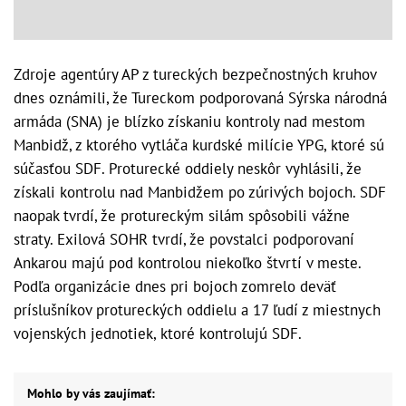
Zdroje agentúry AP z tureckých bezpečnostných kruhov
dnes oznámili, že Tureckom podporovaná Sýrska národná
armáda (SNA) je blízko získaniu kontroly nad mestom
Manbidž, z ktorého vytláča kurdské milície YPG, ktoré sú
súčasťou SDF. Proturecké oddiely neskôr vyhlásili, že
získali kontrolu nad Manbidžem po zúrivých bojoch. SDF
naopak tvrdí, že protureckým silám spôsobili vážne
straty. Exilová SOHR tvrdí, že povstalci podporovaní
Ankarou majú pod kontrolou niekoľko štvrtí v meste.
Podľa organizácie dnes pri bojoch zomrelo deväť
príslušníkov protureckých oddielu a 17 ľudí z miestnych
vojenských jednotiek, ktoré kontrolujú SDF.
Mohlo by vás zaujímať: