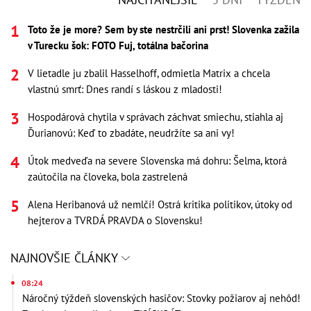
Toto že je more? Sem by ste nestrčili ani prst! Slovenka zažila
v Turecku šok: FOTO Fuj, totálna bačorina
V lietadle ju zbalil Hasselhoff, odmietla Matrix a chcela
vlastnú smrť: Dnes randí s láskou z mladosti!
Hospodárová chytila v správach záchvat smiechu, stiahla aj
Ďurianovú: Keď to zbadáte, neudržíte sa ani vy!
Útok medveďa na severe Slovenska má dohru: Šelma, ktorá
zaútočila na človeka, bola zastrelená
Alena Heribanová už nemlčí! Ostrá kritika politikov, útoky od
hejterov a TVRDÁ PRAVDA o Slovensku!
NAJNOVŠIE ČLÁNKY
08:24
Náročný týždeň slovenských hasičov: Stovky požiarov aj nehôd!