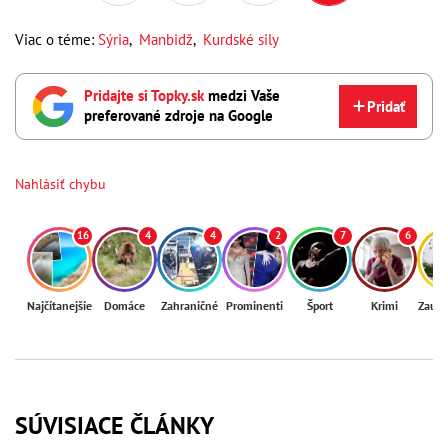
Viac o téme:
Sýria
,
Manbidž
,
Kurdské sily
Pridajte si Topky.sk
medzi Vaše
Pridať
preferované zdroje na Google
Nahlásiť chybu
16
4
4
2
7
6
Najčítanejšie
Domáce
Zahraničné
Prominenti
Šport
Krimi
Zaují
SÚVISIACE ČLÁNKY