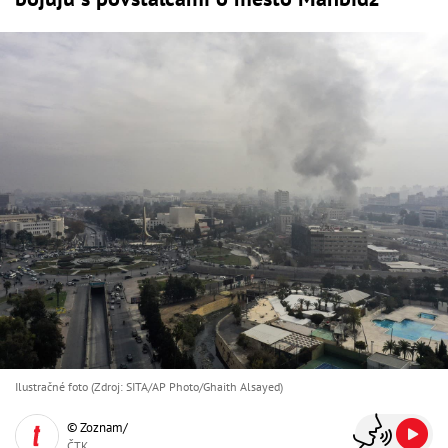
Ilustračné foto (Zdroj: SITA/AP Photo/Ghaith Alsayed)
© Zoznam/
ČTK