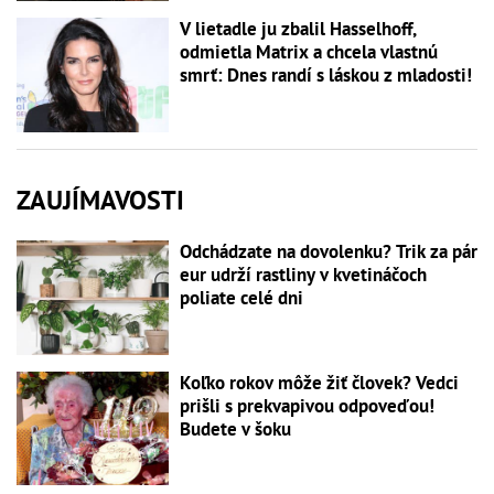
V lietadle ju zbalil Hasselhoff,
odmietla Matrix a chcela vlastnú
smrť: Dnes randí s láskou z mladosti!
ZAUJÍMAVOSTI
Odchádzate na dovolenku? Trik za pár
eur udrží rastliny v kvetináčoch
poliate celé dni
Koľko rokov môže žiť človek? Vedci
prišli s prekvapivou odpoveďou!
Budete v šoku