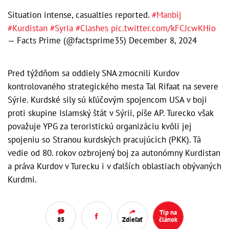
Situation intense, casualties reported.
#Manbij
#Kurdistan
#Syria
#Clashes
pic.twitter.com/kFCJcwKHio
— Facts Prime (@factsprime35)
December 8, 2024
Pred týždňom sa oddiely SNA zmocnili Kurdov
kontrolovaného strategického mesta Tal Rifaat na severe
Sýrie. Kurdské sily sú kľúčovým spojencom USA v boji
proti skupine Islamský štát v Sýrii, píše AP. Turecko však
považuje YPG za teroristickú organizáciu kvôli jej
spojeniu so Stranou kurdských pracujúcich (PKK). Tá
vedie od 80. rokov ozbrojený boj za autonómny Kurdistan
a práva Kurdov v Turecku i v ďalších oblastiach obývaných
Kurdmi.
Tip na
85
Zdieľať
článok