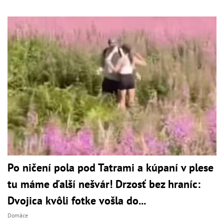
Po ničení pola pod Tatrami a kúpaní v plese
tu máme ďalší nešvár! Drzosť bez hraníc:
Dvojica kvôli fotke vošla do...
Domáce