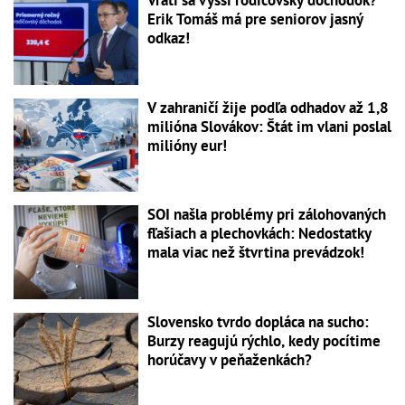
Vráti sa vyšší rodičovský dôchodok?
Erik Tomáš má pre seniorov jasný
odkaz!
V zahraničí žije podľa odhadov až 1,8
milióna Slovákov: Štát im vlani poslal
milióny eur!
SOI našla problémy pri zálohovaných
fľašiach a plechovkách: Nedostatky
mala viac než štvrtina prevádzok!
Slovensko tvrdo dopláca na sucho:
Burzy reagujú rýchlo, kedy pocítime
horúčavy v peňaženkách?