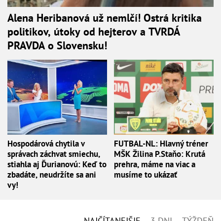
Alena Heribanová už nemlčí! Ostrá kritika
politikov, útoky od hejterov a TVRDÁ
PRAVDA o Slovensku!
Hospodárová chytila v
FUTBAL-NL: Hlavný tréner
správach záchvat smiechu,
MŠK Žilina P.Staňo: Krutá
stiahla aj Ďurianovú: Keď to
prehra, máme na viac a
zbadáte, neudržíte sa ani
musíme to ukázať
vy!
NAJČÍTANEJŠIE
3 DNI
TÝŽDEŇ