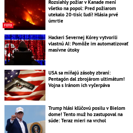
Rozsiahly požiar v Kanade mení
všetko na popol: Pred požiarom
utekalo 20-tisíc ľudí! Hlásia prvé
úmrtie
FOTO
Hackeri Severnej Kórey vytvorili
vlastnú AI: Pomôže im automatizovať
masívne útoky
USA sa míňajú zásoby zbraní:
Pentagón dal zbrojárom ultimátum!
Vojna s Iránom ich vyčerpáva
Trump hlási kľúčovú posilu v Bielom
dome! Tento muž ho zastupoval na
súde: Teraz mieri na vrchol