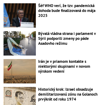
Šéf WHO verí, že tzv. pandemická
dohoda bude finalizovaná do mája
2025
Bývalá vládna strana i parlament v
Sýrii podporili zmeny po páde
Asadovho režimu
Irán je v priamom kontakte s
niektorými skupinami v novom
sýrskom vedení
Historický krok: Izrael obsadzuje
demilitarizovanú zónu na Golanoch
prvýkrát od roku 1974