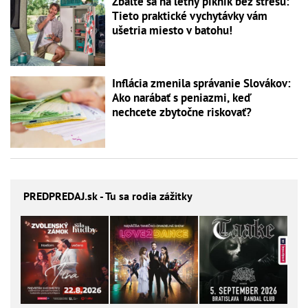
Zbaľte sa na letný piknik bez stresu:
Tieto praktické vychytávky vám
ušetria miesto v batohu!
Inflácia zmenila správanie Slovákov:
Ako narábať s peniazmi, keď
nechcete zbytočne riskovať?
PREDPREDAJ
.sk - Tu sa rodia zážitky