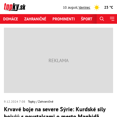
23 °C
10. august
,
Vavrinec
DOMÁCE
ZAHRANIČNÉ
PROMINENTI
ŠPORT
ZAUJÍMAV
9.12.2024 7:08
Topky
Zahraničné
Krvavé boje na severe Sýrie: Kurdské sily
bojujú s povstalcami o mesto Manbidž