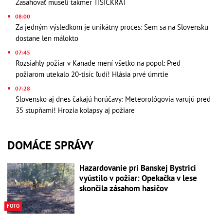
Zasahovať museli takmer TISÍCKRÁT
08:00
Za jedným výsledkom je unikátny proces: Sem sa na Slovensku
dostane len málokto
07:45
Rozsiahly požiar v Kanade mení všetko na popol: Pred
požiarom utekalo 20-tisíc ľudí! Hlásia prvé úmrtie
07:28
Slovensko aj dnes čakajú horúčavy: Meteorológovia varujú pred
35 stupňami! Hrozia kolapsy aj požiare
DOMÁCE SPRÁVY
Hazardovanie pri Banskej Bystrici
vyústilo v požiar: Opekačka v lese
skončila zásahom hasičov
FOTO