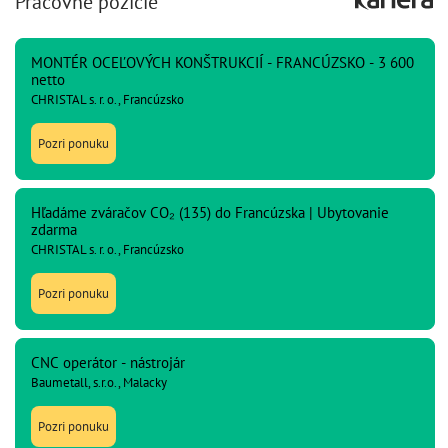
Pracovné pozície
MONTÉR OCEĽOVÝCH KONŠTRUKCIÍ - FRANCÚZSKO - 3 600
netto
CHRISTAL s. r. o., Francúzsko
Pozri ponuku
Hľadáme zváračov CO₂ (135) do Francúzska | Ubytovanie
zdarma
CHRISTAL s. r. o., Francúzsko
Pozri ponuku
CNC operátor - nástrojár
Baumetall, s.r.o., Malacky
Pozri ponuku