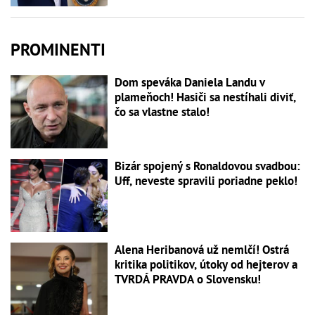
PROMINENTI
Dom speváka Daniela Landu v
plameňoch! Hasiči sa nestíhali diviť,
čo sa vlastne stalo!
Bizár spojený s Ronaldovou svadbou:
Uff, neveste spravili poriadne peklo!
Alena Heribanová už nemlčí! Ostrá
kritika politikov, útoky od hejterov a
TVRDÁ PRAVDA o Slovensku!