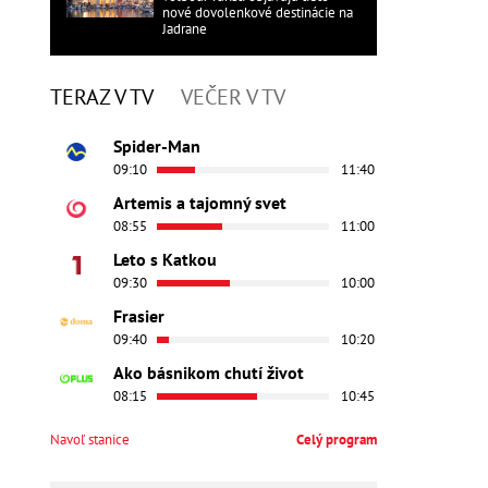
nové dovolenkové destinácie na
Jadrane
TERAZ V TV
VEČER V TV
Spider-Man
09:10
11:40
Artemis a tajomný svet
08:55
11:00
Leto s Katkou
09:30
10:00
Frasier
09:40
10:20
Ako básnikom chutí život
08:15
10:45
Navoľ stanice
Celý program