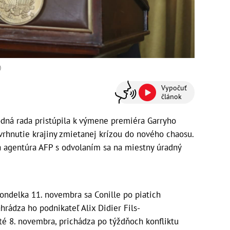
)
Vypočuť
článok
dná rada pristúpila k výmene premiéra Garryho
uvrhnutie krajiny zmietanej krízou do nového chaosu.
á agentúra AFP s odvolaním sa na miestny úradný
ondelka 11. novembra sa Conille po piatich
hrádza ho podnikateľ Alix Didier Fils-
té 8. novembra, prichádza po týždňoch konfliktu