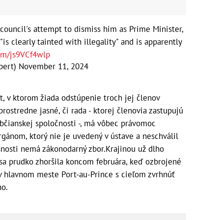
l council's attempt to dismiss him as Prime Minister,
is clearly tainted with illegality" and is apparently
com/js9VCf4wlp
bert)
November 11, 2024
st, v ktorom žiada odstúpenie troch jej členov
ostredne jasné, či rada - ktorej členovia zastupujú
občianskej spoločnosti -, má vôbec právomoc
gánom, ktorý nie je uvedený v ústave a neschválil
snosti nemá zákonodarný zbor.Krajinou už dlho
a sa prudko zhoršila koncom februára, keď ozbrojené
 v hlavnom meste Port-au-Prince s cieľom zvrhnúť
ho.