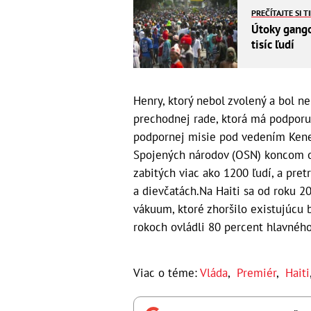
PREČÍTAJTE SI T
Útoky gango
tisíc ľudí
Henry, ktorý nebol zvolený a bol n
prechodnej rade, ktorá má podporu
podpornej misie pod vedením Kene 
Spojených národov (OSN) koncom ok
zabitých viac ako 1200 ľudí, a pre
a dievčatách.Na Haiti sa od roku 20
vákuum, ktoré zhoršilo existujúcu 
rokoch ovládli 80 percent hlavného
Viac o téme:
Vláda
,
Premiér
,
Haiti