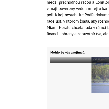
medzi prechodnou radou a Conillo
v máji poverený vedením tejto karib
politickej nestabilite.Podľa dokume
rade list, v ktorom žiada, aby rozh
Miami Herald chcela rada v rámci b
financií, obrany a zdravotníctva, al
Mohlo by vás zaujímať: