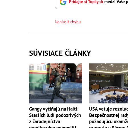
Pridajte si Topky.sk
medzi Vaše p
Nahlásiť chybu
SÚVISIACE ČLÁNKY
Gangy vyčíňajú na Haiti:
USA vetuje rezolúc
Starších ľudí podozrivých
Bezpečnostnej rad
z čarodejníctva
požadujúcu okamž
nemilosrdne popravili!
prímerie v Pásme 