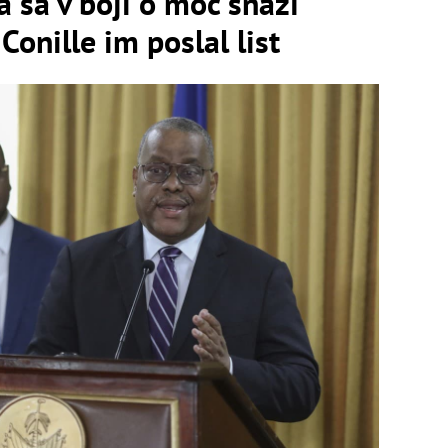
a sa v boji o moc snaží
onille im poslal list