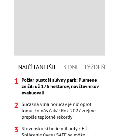
NAJČÍTANEJŠIE
3 DNI
TÝŽDEŇ
Požiar pustoší slávny park: Plamene
zničili už 176 hektárov, návštevníkov
evakuovali
Súčasná vlna horúčav je nič oproti
tomu, čo nás čaká: Rok 2027 zrejme
prepíše teplotné rekordy
Slovensko si berie miliardy z EÚ:
Splácanie úveru SAFE sa môže