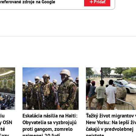
referované zdroje na Google
Pridať
iu
Eskalácia násilia na Haiti:
Ťažký život migrantov 
y OSN
Obyvatelia sa vyzbrojujú
New Yorku: Na lepší ži
ité
proti gangom, zomrelo
čakajú v predvolebnej
Gazy
najmenej 20 ľudí
neistote