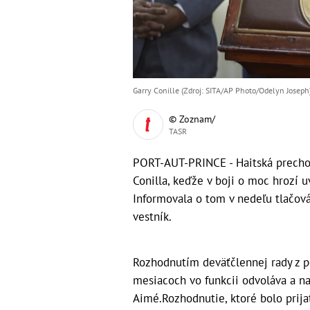
Garry Conille (Zdroj: SITA/AP Photo/Odelyn Joseph
© Zoznam/
TASR
PORT-AUT-PRINCE - Haitská precho
Conilla, keďže v boji o moc hrozí 
Informovala o tom v nedeľu tlačov
vestník.
Rozhodnutím deväťčlennej rady z p
mesiacoch vo funkcii odvoláva a na
Aimé.Rozhodnutie, ktoré bolo prija