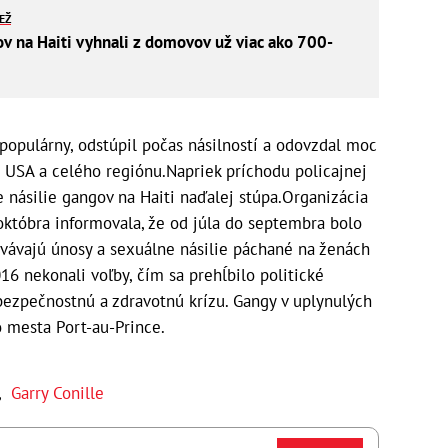
IEŽ
v na Haiti vyhnali z domovov už viac ako 700-
epopulárny, odstúpil počas násilností a odovzdal moc
 USA a celého regiónu.Napriek príchodu policajnej
násilie gangov na Haiti naďalej stúpa.Organizácia
tóbra informovala, že od júla do septembra bolo
trvávajú únosy a sexuálne násilie páchané na ženách
16 nekonali voľby, čím sa prehĺbilo politické
bezpečnostnú a zdravotnú krízu. Gangy v uplynulých
 mesta Port-au-Prince.
,
Garry Conille