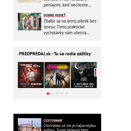
peniazmi, keď nechcete
zbytočne riskovať?
DOBRE VEDIEŤ
Zbaľte sa na letný piknik bez
stresu: Tieto praktické
vychytávky vám ušetria
miesto v batohu!
PREDPREDAJ
.sk - Tu sa rodia zážitky
CESTOVANIE
Chorvátsko už nie je najlacnejšou
voľbou. Turisti objavujú tieto