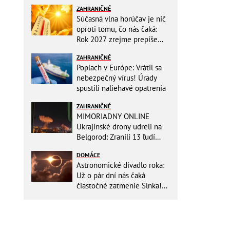
ZAHRANIČNÉ
Súčasná vlna horúčav je nič
oproti tomu, čo nás čaká:
Rok 2027 zrejme prepíše
teplotné rekordy
ZAHRANIČNÉ
Poplach v Európe: Vrátil sa
nebezpečný vírus! Úrady
spustili naliehavé opatrenia
ZAHRANIČNÉ
MIMORIADNY ONLINE
Ukrajinské drony udreli na
Belgorod: Zranili 13 ľudí
vrátane dvoch detí, útoky
DOMÁCE
pokračujú
Astronomické divadlo roka:
Už o pár dní nás čaká
čiastočné zatmenie Slnka!
Zapíšte si presný čas, kedy
to začne