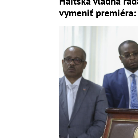
Haitská vládna rad
vymeniť premiéra: C