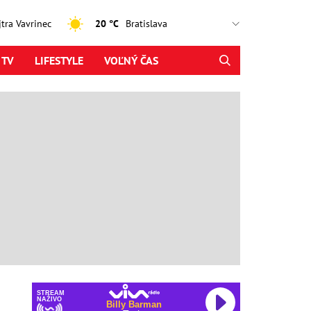
ajtra Vavrinec
20 °C
 TV
LIFESTYLE
VOĽNÝ ČAS
STREAM
NAŽIVO
Billy Barman