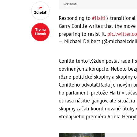
Reklama
Zdieľať
Responding to
#Haiti
's transitiona
Garry Conille writes that the move "
Tip na
preparing to resist it.
pic.twitter.
článok
— Michael Deibert (@michaelcdei
Conille tento týždeň poslal rade li
obvinených z korupcie. Nebolo bezpr
rôzne politické skupiny a skupiny 
Conilleho odvolať.Rada je novým or
ho parlament, pretože Haiti v súča
otriasa násilie gangov, ale situáci
skupiny začali koordinované útoky
vtedajšieho premiéra Ariela Henry