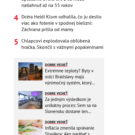
natiahnuť až na 55 rokov
Dcéra Heidi Klum odhalila, čo ju desilo
viac ako fotenie v spodnej bielizni:
Záchrana prišla od mamy
Chlapcovi explodovala obľúbená
hračka. Skončil s vážnymi popáleninami
DOBRE VEDIEŤ
Extrémne teploty? Byty v
srdci Bratislavy majú
výnimočný systém, ktorý
ešte aj šetrí náklady
DOBRE VEDIEŤ
Za jedným výsledkom je
unikátny proces: Sem sa na
Slovensku dostane len
málokto
DOBRE VEDIEŤ
Inflácia zmenila správanie
Slovákov: Ako narábať s