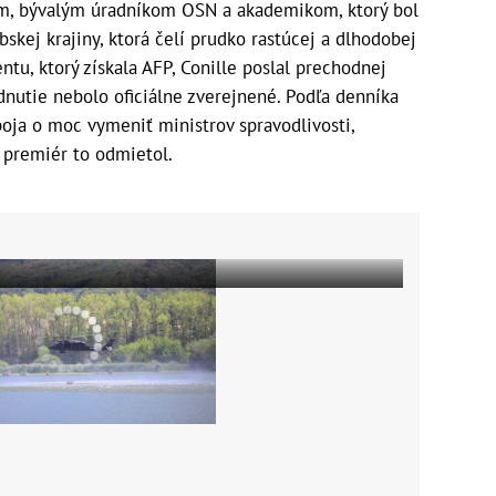
m, bývalým úradníkom OSN a akademikom, ktorý bol
skej krajiny, ktorá čelí prudko rastúcej a dlhodobej
ntu, ktorý získala AFP, Conille poslal prechodnej
odnutie nebolo oficiálne zverejnené. Podľa denníka
oja o moc vymeniť ministrov spravodlivosti,
e premiér to odmietol.