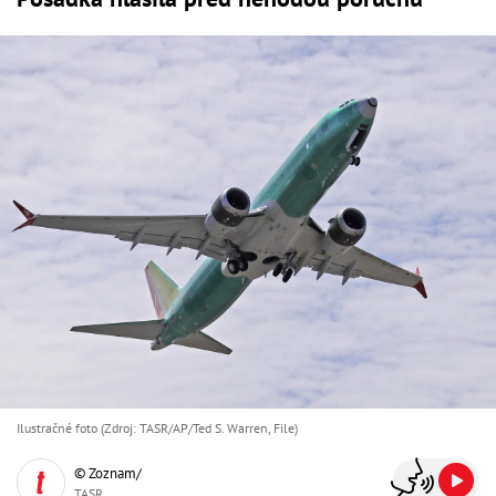
Ilustračné foto (Zdroj: TASR/AP/Ted S. Warren, File)
© Zoznam/
TASR