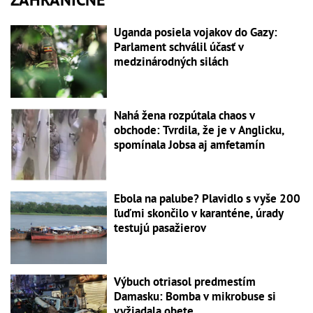
Uganda posiela vojakov do Gazy:
Parlament schválil účasť v
medzinárodných silách
Nahá žena rozpútala chaos v
obchode: Tvrdila, že je v Anglicku,
spomínala Jobsa aj amfetamín
Ebola na palube? Plavidlo s vyše 200
ľuďmi skončilo v karanténe, úrady
testujú pasažierov
Výbuch otriasol predmestím
Damasku: Bomba v mikrobuse si
vyžiadala obete