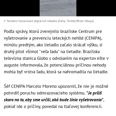
V Tanzánii havarovalo dopravné lietadlo (Zdroj: Twitter/Brian Obuya)
Podľa správy, ktorú zverejnilo brazílske Centrum pre
vyšetrovanie a prevenciu leteckých nehôd (CENIPA),
minútu predtým, ako lietadlo začalo strácať výšku, si
druhý pilot všimol "veľa ľadu" na lietadle. Brazílska
televízna stanica Globo s odvolaním na expertov ešte v
auguste informovala, že potenciálnou príčinou nehody
mohla byť vrstva ľadu, ktorá sa nahromadila na lietadle.
Šéf CENIPA Marcelo Moreno upozornil, že nie je možné
potvrdiť poruchu odmrazovacieho systému.
"Je príliš
skoro na to, aby sme určili, aká bude línia vyšetrovania"
,
pokiaľ ide o príčiny, povedal na tlačovej konferencii.