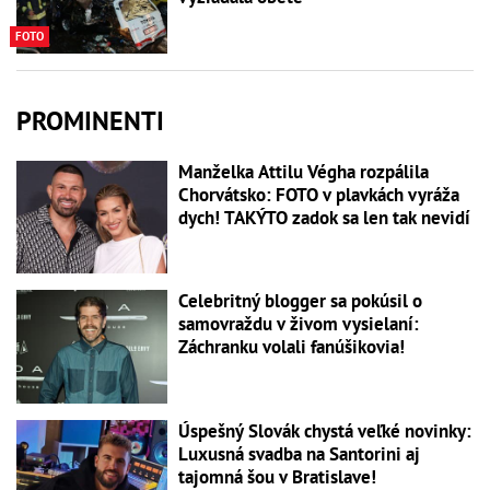
FOTO
PROMINENTI
Manželka Attilu Végha rozpálila
Chorvátsko: FOTO v plavkách vyráža
dych! TAKÝTO zadok sa len tak nevidí
Celebritný blogger sa pokúsil o
samovraždu v živom vysielaní:
Záchranku volali fanúšikovia!
Úspešný Slovák chystá veľké novinky:
Luxusná svadba na Santorini aj
tajomná šou v Bratislave!