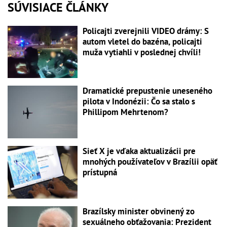
SÚVISIACE ČLÁNKY
Policajti zverejnili VIDEO drámy: S
autom vletel do bazéna, policajti
muža vytiahli v poslednej chvíli!
Dramatické prepustenie uneseného
pilota v Indonézii: Čo sa stalo s
Phillipom Mehrtenom?
Sieť X je vďaka aktualizácii pre
mnohých používateľov v Brazílii opäť
prístupná
Brazílsky minister obvinený zo
sexuálneho obťažovania: Prezident