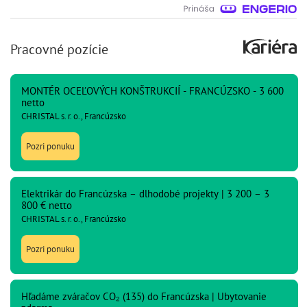
Pracovné pozície
MONTÉR OCEĽOVÝCH KONŠTRUKCIÍ - FRANCÚZSKO - 3 600
netto
CHRISTAL s. r. o., Francúzsko
Pozri ponuku
Elektrikár do Francúzska – dlhodobé projekty | 3 200 – 3
800 € netto
CHRISTAL s. r. o., Francúzsko
Pozri ponuku
Hľadáme zváračov CO₂ (135) do Francúzska | Ubytovanie