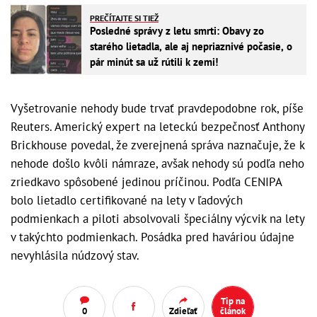
PREČÍTAJTE SI TIEŽ
Posledné správy z letu smrti: Obavy zo
starého lietadla, ale aj nepriaznivé počasie, o
pár minút sa už rútili k zemi!
Vyšetrovanie nehody bude trvať pravdepodobne rok, píše
Reuters. Americký expert na leteckú bezpečnosť Anthony
Brickhouse povedal, že zverejnená správa naznačuje, že k
nehode došlo kvôli námraze, avšak nehody sú podľa neho
zriedkavo spôsobené jedinou príčinou. Podľa CENIPA
bolo lietadlo certifikované na lety v ľadových
podmienkach a piloti absolvovali špeciálny výcvik na lety
v takýchto podmienkach. Posádka pred haváriou údajne
nevyhlásila núdzový stav.
Tip na
0
Zdieľať
článok