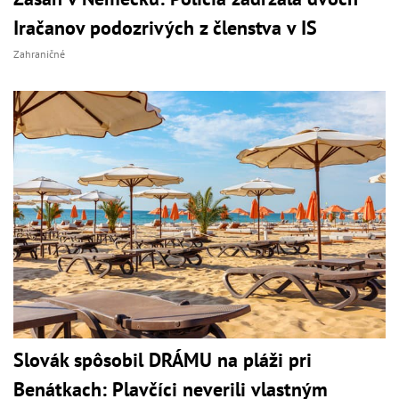
Iračanov podozrivých z členstva v IS
Zahraničné
Slovák spôsobil DRÁMU na pláži pri
Benátkach: Plavčíci neverili vlastným