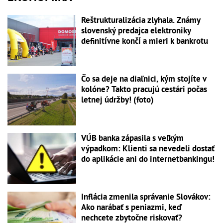
Reštrukturalizácia zlyhala. Známy
slovenský predajca elektroniky
definitívne končí a mieri k bankrotu
Čo sa deje na diaľnici, kým stojíte v
kolóne? Takto pracujú cestári počas
letnej údržby! (foto)
VÚB banka zápasila s veľkým
výpadkom: Klienti sa nevedeli dostať
do aplikácie ani do internetbankingu!
Inflácia zmenila správanie Slovákov:
Ako narábať s peniazmi, keď
nechcete zbytočne riskovať?