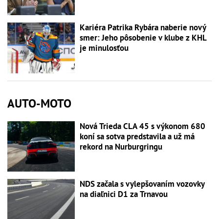
Kariéra Patrika Rybára naberie nový
smer: Jeho pôsobenie v klube z KHL
je minulosťou
AUTO-MOTO
Nová Trieda CLA 45 s výkonom 680
koní sa sotva predstavila a už má
rekord na Nurburgringu
NDS začala s vylepšovaním vozovky
na diaľnici D1 za Trnavou