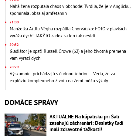
Nahá žena rozpútala chaos v obchode: Tvrdila, že je v Anglicku,
spomínala Jobsa aj amfetamín
21:00
Manželka Attilu Végha rozpálila Chorvátsko: FOTO v plavkách
vyráža dych! TAKÝTO zadok sa len tak nevidí
20:32
Gladiátor je späť! Russell Crowe (62) a jeho životná premena
vám vyrazí dych
20:29
Výskumníci prichádzajú s čudnou teóriou... Veria, že za
explóziu komplexného života na Zemi môžu výkaly
DOMÁCE SPRÁVY
AKTUÁLNE Na kúpalisku pri Šali
zasahujú záchranári: Desiatky ľudí
mali zdravotné ťažkosti!