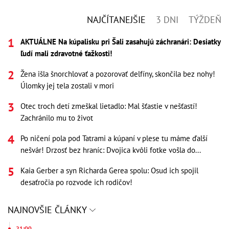
NAJČÍTANEJŠIE
3 DNI
TÝŽDEŇ
AKTUÁLNE Na kúpalisku pri Šali zasahujú záchranári: Desiatky
ľudí mali zdravotné ťažkosti!
Žena išla šnorchlovať a pozorovať delfíny, skončila bez nohy!
Úlomky jej tela zostali v mori
Otec troch detí zmeškal lietadlo: Mal šťastie v nešťastí!
Zachránilo mu to život
Po ničení pola pod Tatrami a kúpaní v plese tu máme ďalší
nešvár! Drzosť bez hraníc: Dvojica kvôli fotke vošla do...
Kaia Gerber a syn Richarda Gerea spolu: Osud ich spojil
desaťročia po rozvode ich rodičov!
NAJNOVŠIE ČLÁNKY
21:00