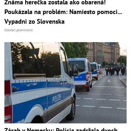
Známa herečka zostala ako obarená!
Poukázala na problém: Namiesto pomoci...
Vypadni zo Slovenska
Domáci prominenti
Zásah v Nemecku: Polícia zadržala dvoch