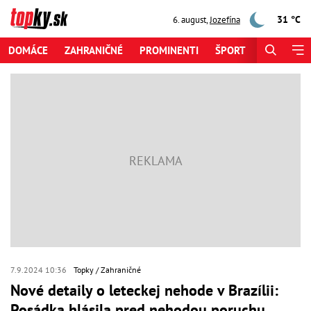
31 °C
6. august
,
Jozefína
DOMÁCE
ZAHRANIČNÉ
PROMINENTI
ŠPORT
ZAUJÍMAV
7.9.2024 10:36
Topky
Zahraničné
Nové detaily o leteckej nehode v Brazílii:
Posádka hlásila pred nehodou poruchu