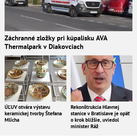
Záchranné zložky pri kúpalisku AVA
Thermalpark v Diakovciach
ÚĽUV otvára výstavu
Rekonštrukcia Hlavnej
keramickej tvorby Štefana
stanice v Bratislave je opäť
Mlícha
o krok bližšie, uviedol
minister Ráž