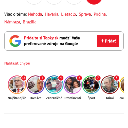
Viac o téme:
Nehoda
,
Havária
,
Lietadlo
,
Správa
,
Príčina
,
Námraza
,
Brazília
Pridajte si Topky.sk
medzi Vaše
Pridať
preferované zdroje na Google
Nahlásiť chybu
16
4
4
6
7
3
Najčítanejšie
Domáce
Zahraničné
Prominenti
Šport
Krimi
Zaují