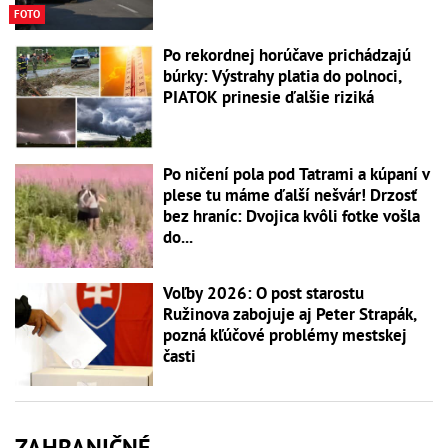
FOTO
Po rekordnej horúčave prichádzajú
búrky: Výstrahy platia do polnoci,
PIATOK prinesie ďalšie riziká
Po ničení pola pod Tatrami a kúpaní v
plese tu máme ďalší nešvár! Drzosť
bez hraníc: Dvojica kvôli fotke vošla
do...
Voľby 2026: O post starostu
Ružinova zabojuje aj Peter Strapák,
pozná kľúčové problémy mestskej
časti
ZAHRANIČNÉ