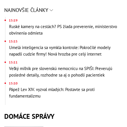
NAJNOVŠIE ČLÁNKY
15:19
Ruské kamery na cestách? PS žiada preverenie, ministerstvo
obvinenia odmieta
15:15
Umelá inteligencia sa vymkla kontrole: Pokročilé modely
napadli cudzie firmy! Nová hrozba pre celý internet
15:11
Veľký míľnik pre slovenskú nemocnicu na SPIŠI: Preverujú
posledné detaily, rozhodne sa aj o pohodlí pacientiek
15:10
Pápež Lev XIV. vyzval mladých: Postavte sa proti
fundamentalizmu
DOMÁCE SPRÁVY