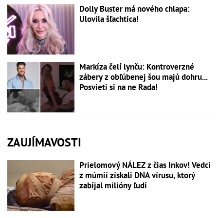
Dolly Buster má nového chlapa:
Ulovila šľachtica!
Markíza čelí lynču: Kontroverzné
zábery z obľúbenej šou majú dohru...
Posvieti si na ne Rada!
ZAUJÍMAVOSTI
Prielomový NÁLEZ z čias Inkov! Vedci
z múmií získali DNA vírusu, ktorý
zabíjal milióny ľudí