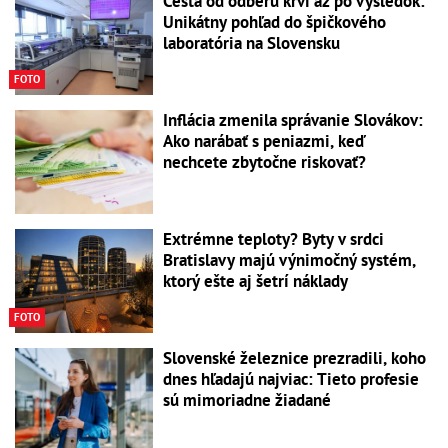
Cesta od odberu krvi až po výsledok:
Unikátny pohľad do špičkového
laboratória na Slovensku
FOTO
Inflácia zmenila správanie Slovákov:
Ako narábať s peniazmi, keď
nechcete zbytočne riskovať?
Extrémne teploty? Byty v srdci
Bratislavy majú výnimočný systém,
ktorý ešte aj šetrí náklady
FOTO
Slovenské železnice prezradili, koho
dnes hľadajú najviac: Tieto profesie
sú mimoriadne žiadané