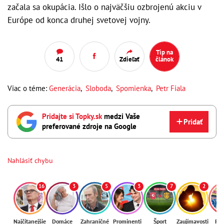
začala sa okupácia. Išlo o najväčšiu ozbrojenú akciu v
Európe od konca druhej svetovej vojny.
Tip na
41
Zdieľať
článok
Viac o téme:
Generácia
,
Sloboda
,
Spomienka
,
Petr Fiala
Pridajte si Topky.sk
medzi Vaše
Pridať
preferované zdroje na Google
Nahlásiť chybu
16
3
5
3
7
2
Najčítanejšie
Domáce
Zahraničné
Prominenti
Šport
Zaujímavosti
Reg