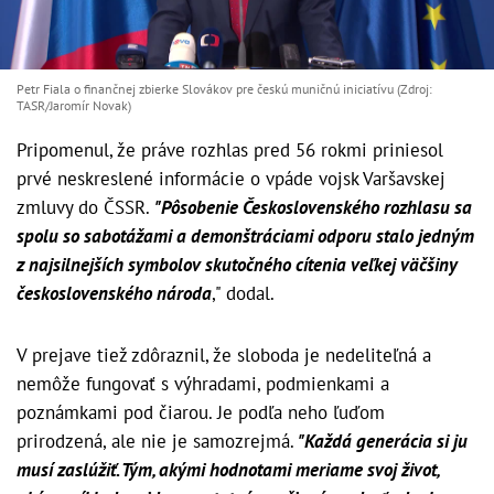
Petr Fiala o finančnej zbierke Slovákov pre českú muničnú iniciatívu (Zdroj:
TASR/Jaromír Novak)
Pripomenul, že práve rozhlas pred 56 rokmi priniesol
prvé neskreslené informácie o vpáde vojsk Varšavskej
zmluvy do ČSSR.
"Pôsobenie Československého rozhlasu sa
spolu so sabotážami a demonštráciami odporu stalo jedným
z najsilnejších symbolov skutočného cítenia veľkej väčšiny
československého národa
," dodal.
V prejave tiež zdôraznil, že sloboda je nedeliteľná a
nemôže fungovať s výhradami, podmienkami a
poznámkami pod čiarou. Je podľa neho ľuďom
prirodzená, ale nie je samozrejmá.
"Každá generácia si ju
musí zaslúžiť. Tým, akými hodnotami meriame svoj život,