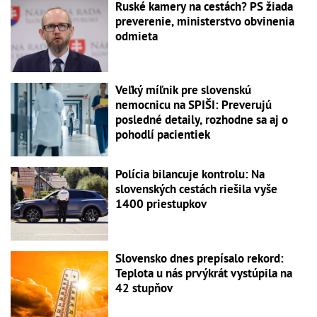
Ruské kamery na cestách? PS žiada
preverenie, ministerstvo obvinenia
odmieta
Veľký míľnik pre slovenskú
nemocnicu na SPIŠI: Preverujú
posledné detaily, rozhodne sa aj o
pohodlí pacientiek
Polícia bilancuje kontrolu: Na
slovenských cestách riešila vyše
1400 priestupkov
Slovensko dnes prepísalo rekord:
Teplota u nás prvýkrát vystúpila na
42 stupňov