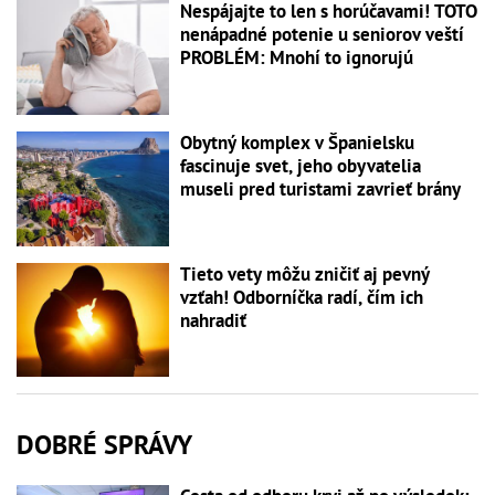
Nespájajte to len s horúčavami! TOTO
nenápadné potenie u seniorov veští
PROBLÉM: Mnohí to ignorujú
Obytný komplex v Španielsku
fascinuje svet, jeho obyvatelia
museli pred turistami zavrieť brány
Tieto vety môžu zničiť aj pevný
vzťah! Odborníčka radí, čím ich
nahradiť
DOBRÉ SPRÁVY