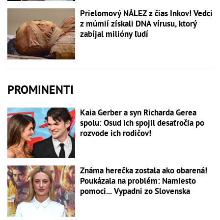
Prielomový NÁLEZ z čias Inkov! Vedci
z múmií získali DNA vírusu, ktorý
zabíjal milióny ľudí
PROMINENTI
Kaia Gerber a syn Richarda Gerea
spolu: Osud ich spojil desaťročia po
rozvode ich rodičov!
Známa herečka zostala ako obarená!
Poukázala na problém: Namiesto
pomoci... Vypadni zo Slovenska