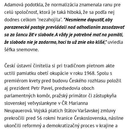
Adamová podotkla, že normalizácia znamenala ranu pre
celú spoločnosť, ktorá je taká hlboká, že sa podľa nej
dodnes celkom "nezahojila".
"Nesmieme dopustiť, aby
porazenecké postoje prevládali nad odhodlaním zasadzovať
sa za šancu žiť v slobode. A vždy je potrebné mať na pamäti,
že sloboda nie je zadarmo, hoci to už znie ako klišé,"
uviedla
šéfka snemovne.
Českí ústavní činitelia si pri tradičnom pietnom akte
uctili pamiatku obetí okupácie v roku 1968. Spolu s
premiérom kvety pred budovu Českého rozhlasu položil
aj prezident Petr Pavel, predsedovia oboch
parlamentných komôr, pražský primátor či zástupkyňa
slovenskej veľvyslankyne v ČR Marianna
Neupauerová. Vojská piatich štátov Varšavskej zmluvy
prekročili pred 56 rokmi hranice Československa, násilne
ukončili reformný a demokratizačný proces v krajine a