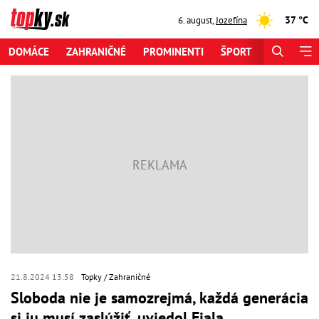
37 °C
6. august
,
Jozefína
DOMÁCE
ZAHRANIČNÉ
PROMINENTI
ŠPORT
ZAUJÍMAV
21.8.2024 13:58
Topky
Zahraničné
Sloboda nie je samozrejmá, každá generácia
si ju musí zaslúžiť, uviedol Fiala