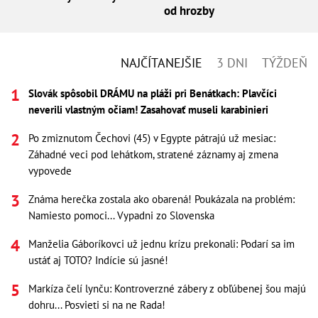
od hrozby
NAJČÍTANEJŠIE
3 DNI
TÝŽDEŇ
Slovák spôsobil DRÁMU na pláži pri Benátkach: Plavčíci
neverili vlastným očiam! Zasahovať museli karabinieri
Po zmiznutom Čechovi (45) v Egypte pátrajú už mesiac:
Záhadné veci pod lehátkom, stratené záznamy aj zmena
vypovede
Známa herečka zostala ako obarená! Poukázala na problém:
Namiesto pomoci... Vypadni zo Slovenska
Manželia Gáboríkovci už jednu krízu prekonali: Podarí sa im
ustáť aj TOTO? Indície sú jasné!
Markíza čelí lynču: Kontroverzné zábery z obľúbenej šou majú
dohru... Posvieti si na ne Rada!