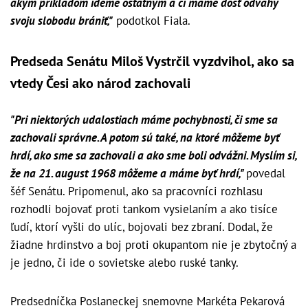
akým príkladom ideme ostatným a či máme dosť odvahy
svoju slobodu brániť,"
podotkol Fiala.
Predseda Senátu Miloš Vystrčil vyzdvihol, ako sa
vtedy Česi ako národ zachovali
"Pri niektorých udalostiach máme pochybnosti, či sme sa
zachovali správne. A potom sú také, na ktoré môžeme byť
hrdí, ako sme sa zachovali a ako sme boli odvážni. Myslím si,
že na 21. august 1968 môžeme a máme byť hrdí,"
povedal
šéf Senátu. Pripomenul, ako sa pracovníci rozhlasu
rozhodli bojovať proti tankom vysielaním a ako tisíce
ľudí, ktorí vyšli do ulíc, bojovali bez zbraní. Dodal, že
žiadne hrdinstvo a boj proti okupantom nie je zbytočný a
je jedno, či ide o sovietske alebo ruské tanky.
Predsedníčka Poslaneckej snemovne Markéta Pekarová