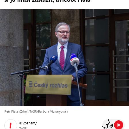
Petr Fiala (Zdroj: TASR/Barbora Vizváryová )
© Zoznam/
TASR