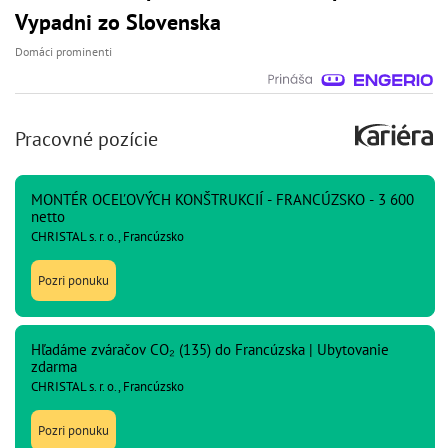
Vypadni zo Slovenska
Domáci prominenti
Pracovné pozície
MONTÉR OCEĽOVÝCH KONŠTRUKCIÍ - FRANCÚZSKO - 3 600
netto
CHRISTAL s. r. o., Francúzsko
Pozri ponuku
Hľadáme zváračov CO₂ (135) do Francúzska | Ubytovanie
zdarma
CHRISTAL s. r. o., Francúzsko
Pozri ponuku