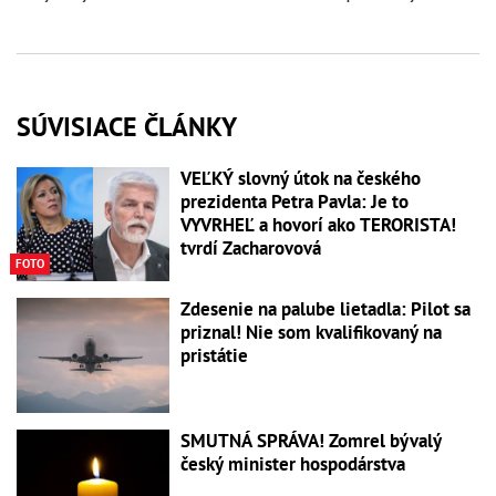
SÚVISIACE ČLÁNKY
VEĽKÝ slovný útok na českého
prezidenta Petra Pavla: Je to
VYVRHEĽ a hovorí ako TERORISTA!
tvrdí Zacharovová
FOTO
Zdesenie na palube lietadla: Pilot sa
priznal! Nie som kvalifikovaný na
pristátie
SMUTNÁ SPRÁVA! Zomrel bývalý
český minister hospodárstva