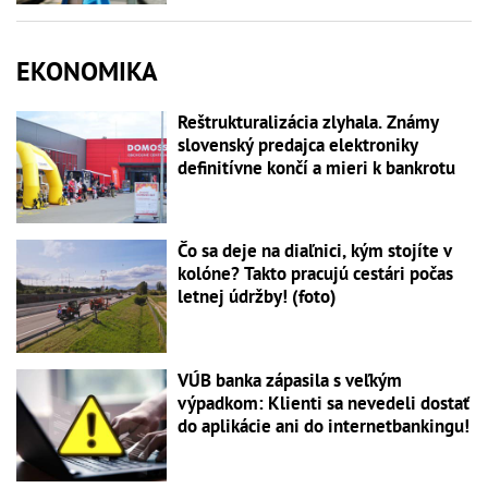
EKONOMIKA
Reštrukturalizácia zlyhala. Známy
slovenský predajca elektroniky
definitívne končí a mieri k bankrotu
Čo sa deje na diaľnici, kým stojíte v
kolóne? Takto pracujú cestári počas
letnej údržby! (foto)
VÚB banka zápasila s veľkým
výpadkom: Klienti sa nevedeli dostať
do aplikácie ani do internetbankingu!