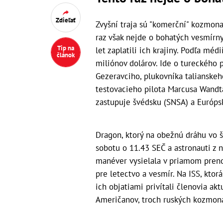
Zdieľať
Zvyšní traja sú "komerční" kozmona
raz však nejde o bohatých vesmírnyc
Tip na
let zaplatili ich krajiny. Podľa mé
článok
miliónov dolárov. Ide o tureckého 
Gezeravciho, plukovníka talianskeh
testovacieho pilota Marcusa Wandta
zastupuje švédsku (SNSA) a Európs
Dragon, ktorý na obežnú dráhu vo št
sobotu o 11.43 SEČ a astronauti z n
manéver vysielala v priamom pren
pre letectvo a vesmír. Na ISS, kt
ich objatiami privítali členovia a
Američanov, troch ruských kozmona