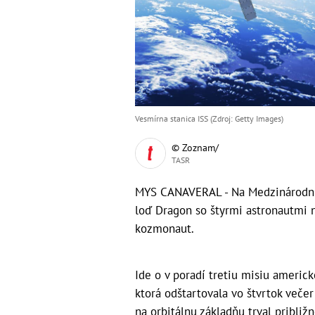
Vesmírna stanica ISS (Zdroj: Getty Images)
© Zoznam/
TASR
MYS CANAVERAL - Na Medzinárodnú 
loď Dragon so štyrmi astronautmi n
kozmonaut.
Ide o v poradí tretiu misiu americ
ktorá odštartovala vo štvrtok veče
na orbitálnu základňu trval približ