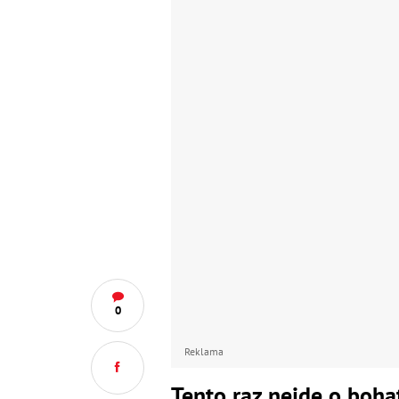
0
Reklama
Tento raz nejde o boha