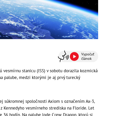
Vypočuť
článok
vesmírnu stanicu (ISS) v sobotu dorazila kozmická
a palube, medzi ktorými je aj prvý turecký
kej súkromnej spoločnosti Axiom s označením Ax-3,
r z Kennedyho vesmírneho strediska na Floride. Let
ne 36 hodín. Na palube lode Crew Dragon, ktorú si