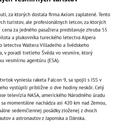
uti, za ktorých dostala firma Axiom zaplatené. Tento
h turistov, ale profesionálnych letcov, za ktorých
dií cena za jedného pasažiera predstavuje zhruba 55
pilota a plukovníka tureckého letectva Alpera
o letectva Waltera Villadeiho a švédskeho
, v poradí tretieho Švéda vo vesmíre, ktorý
ku vesmírnu agentúru (ESA).
vrtok vyniesla raketa Falcon 9, sa spojil s ISS v
eho vystúpili približne o dve hodiny neskôr. Celý
ose televízia NASA, amerického Národného úradu
orá sa momentálne nachádza asi 420 km nad Zemou,
ktuálne sedemčlennej posádky zloženej z dvoch
utov a astronautov z Japonska a Dánska.