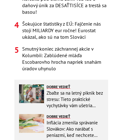
daňový únik za DESAŤTISÍCE a trestá sa
basou!
Šokujúce štatistiky z EÚ: Fajčenie nás
stojí MILIARDY eur ročne! Eurostat
ukázal, ako sú na tom Slováci
Smutný koniec záchrannej akcie v
Kolumbii: Zablúdené mláďa
Escobarovho hrocha napriek snahám
úradov uhynulo
DOBRE VEDIEŤ
Zbaľte sa na letný piknik bez
stresu: Tieto praktické
vychytávky vám ušetria
miesto v batohu!
DOBRE VEDIEŤ
Inflácia zmenila správanie
Slovákov: Ako narábať s
peniazmi, keď nechcete