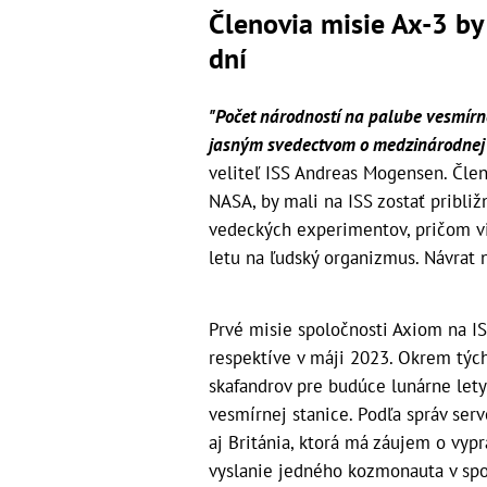
Členovia misie Ax-3 by 
dní
"Počet národností na palube vesmírnej
jasným svedectvom o medzinárodnej 
veliteľ ISS Andreas Mogensen. Členo
NASA, by mali na ISS zostať približ
vedeckých experimentov, pričom v
letu na ľudský organizmus. Návrat 
Prvé misie spoločnosti Axiom na ISS,
respektíve v máji 2023. Okrem tých
skafandrov pre budúce lunárne lety
vesmírnej stanice. Podľa správ se
aj Británia, ktorá má záujem o vyp
vyslanie jedného kozmonauta v sp