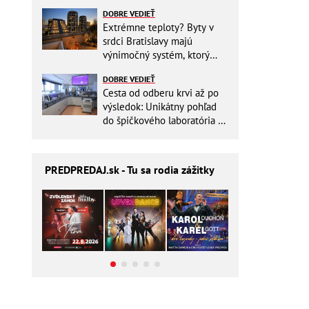
zbytočne riskovať?
DOBRE VEDIEŤ
Extrémne teploty? Byty v
srdci Bratislavy majú
výnimočný systém, ktorý
ešte aj šetrí náklady
DOBRE VEDIEŤ
Cesta od odberu krvi až po
výsledok: Unikátny pohľad
do špičkového laboratória na
Slovensku
PREDPREDAJ
.sk - Tu sa rodia zážitky