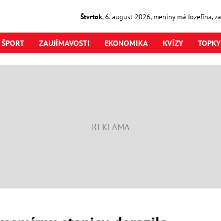
Štvrtok
,
6. august
2026
,
meniny má
Jozefína
, z
ŠPORT
ZAUJÍMAVOSTI
EKONOMIKA
KVÍZY
TOPKY