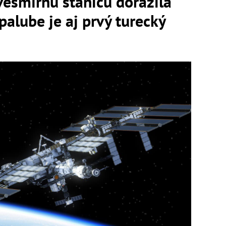
esmírnu stanicu dorazila
palube je aj prvý turecký