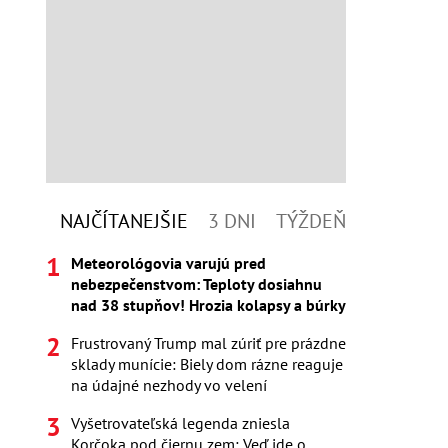
NAJČÍTANEJŠIE
3 DNI
TÝŽDEŇ
Meteorológovia varujú pred
nebezpečenstvom: Teploty dosiahnu
nad 38 stupňov! Hrozia kolapsy a búrky
Frustrovaný Trump mal zúriť pre prázdne
sklady munície: Biely dom rázne reaguje
na údajné nezhody vo velení
Vyšetrovateľská legenda zniesla
Korčoka pod čiernu zem: Veď ide o