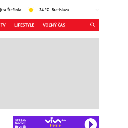
ajtra Štefánia
24 °C
 TV
LIFESTYLE
VOĽNÝ ČAS
STREAM
NAŽIVO
Perrie