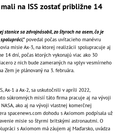
mali na ISS zostať približne 14
 stanice sa zdvojnásobil, zo štyroch na osem, čo je
spolupráci,"
povedal počas uvítacieho manévru
via misie Ax-3, na ktorej realizácii spolupracuje aj
ne 14 dní, počas ktorých vykonajú viac ako 30
iacero z nich bude zameraných na vplyv vesmírneho
na Zem je plánovaný na 3. februára.
 Ax-1 a Ax-2, sa uskutočnili v apríli 2022,
to súkromných misií táto firma pracuje aj na vývoji
 NASA, ako aj na vývoji vlastnej komerčnej
rvera spacenews.com dohodu s Axiomom podpísala už
ravenie misie so štyrmi britskými astronautmi. O
olupráci s Axiomom má záujem aj Maďarsko, uvádza