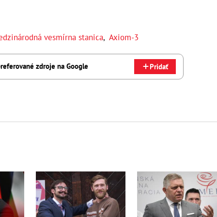
dzinárodná vesmírna stanica
,
Axiom-3
referované zdroje na Google
Pridať