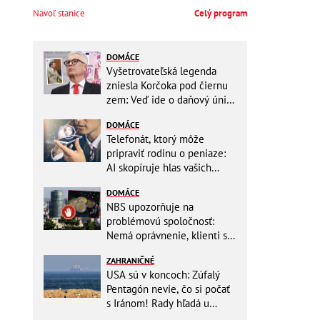
Navoľ stanice
Celý program
DOMÁCE
Vyšetrovateľská legenda
zniesla Korčoka pod čiernu
zem: Veď ide o daňový únik
za DESAŤTISÍCE a trestá sa
DOMÁCE
basou!
Telefonát, ktorý môže
pripraviť rodinu o peniaze:
AI skopíruje hlas vašich
blízkych, odborníci radia
DOMÁCE
jednoduchý trik
NBS upozorňuje na
problémovú spoločnosť:
Nemá oprávnenie, klienti sa
vystavujú veľkému riziku
ZAHRANIČNÉ
USA sú v koncoch: Zúfalý
Pentagón nevie, čo si počať
s Iránom! Rady hľadá u
analytikov