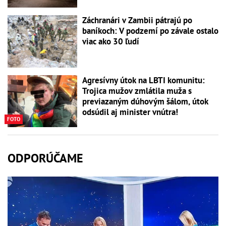
Záchranári v Zambii pátrajú po
baníkoch: V podzemí po závale ostalo
viac ako 30 ľudí
Agresívny útok na LBTI komunitu:
Trojica mužov zmlátila muža s
previazaným dúhovým šálom, útok
odsúdil aj minister vnútra!
FOTO
ODPORÚČAME