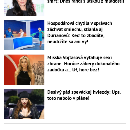
smrť: Dnes randí s láskou z mladosti!
Hospodárová chytila v správach
záchvat smiechu, stiahla aj
Ďurianovú: Keď to zbadáte,
neudržíte sa ani vy!
Misska Vojtasová vyťahuje sexi
zbrane: Horúce zábery dokonalého
zadočku a... Uf, hore bez!
Desivý pád speváckej hviezdy: Ups,
toto nebolo v pláne!