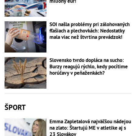
milióny eur!
SOI našla problémy pri zálohovaných
fľašiach a plechovkách: Nedostatky
mala viac než štvrtina prevádzok!
Slovensko tvrdo dopláca na sucho:
Burzy reagujú rýchlo, kedy pocítime
horúčavy v peňaženkách?
ŠPORT
Emma Zapletalová najväčšou nádejou
na zlato: Štartujú ME v atletike aj s
23 Slovákov