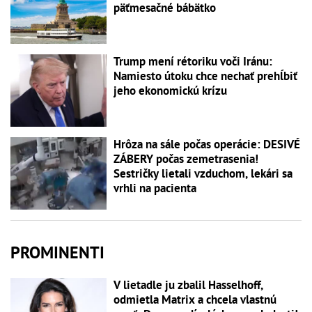
päťmesačné bábätko
Trump mení rétoriku voči Iránu:
Namiesto útoku chce nechať prehĺbiť
jeho ekonomickú krízu
Hrôza na sále počas operácie: DESIVÉ
ZÁBERY počas zemetrasenia!
Sestričky lietali vzduchom, lekári sa
vrhli na pacienta
PROMINENTI
V lietadle ju zbalil Hasselhoff,
odmietla Matrix a chcela vlastnú