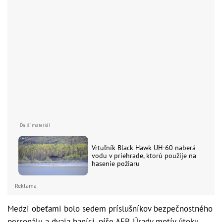
Vrtuľník Black Hawk UH-60 naberá
vodu v priehrade, ktorú použije na
hasenie požiaru
Reklama
Medzi obeťami bolo sedem príslušníkov bezpečnostného
personálu a dvaja baníci, píše AFP. Úrady motív útoku