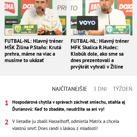
FUTBAL-NL: Hlavný tréner
FUTBAL-NL: Hlavný tréner
MŠK Žilina P.Staňo: Krutá
MFK Skalica R.Hudec:
prehra, máme na viac a
Klobúk dole, ako sme sa
musíme to ukázať
dnes prezentovali a
prvýkrát vyhrali v Žiline
NAJČÍTANEJŠIE
3 DNI
TÝŽDEŇ
Hospodárová chytila v správach záchvat smiechu, stiahla aj
Ďurianovú: Keď to zbadáte, neudržíte sa ani vy!
V lietadle ju zbalil Hasselhoff, odmietla Matrix a chcela
vlastnú smrť: Dnes randí s láskou z mladosti!