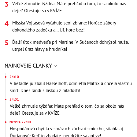
Veľké zhrnutie týždňa: Máte prehľad o tom, čo sa okolo nás
deje? Otestuje sa v KVÍZE
Misska Vojtasová vyťahuje sexi zbrane: Horúce zábery
dokonalého zadočku a... Uf, hore bez!
Ďalší útok medveďa pri Martine: V Sučanoch dohrýzol muža,
utrpel úraz hlavy a hrudníka!
NAJNOVŠIE ČLÁNKY
24:10
V lietadle ju zbalil Hasselhoff, odmietla Matrix a chcela vlastnú
smrť: Dnes randí s láskou z mladosti!
24:01
Veľké zhrnutie týždňa: Máte prehľad o tom, čo sa okolo nás
deje? Otestuje sa v KVÍZE
Nedeľa 22:00
Hospodárová chytila v správach záchvat smiechu, stiahla aj
Ďurianovú: Keď to zbadáte, neudržíte sa ani vy!