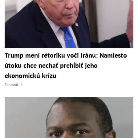
Trump mení rétoriku voči Iránu: Namiesto
útoku chce nechať prehĺbiť jeho
ekonomickú krízu
Zahraničné