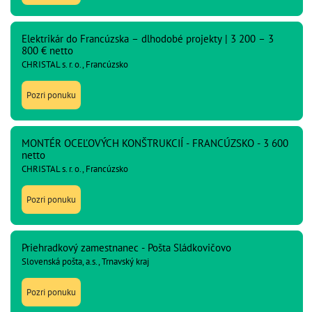
Elektrikár do Francúzska – dlhodobé projekty | 3 200 – 3
800 € netto
CHRISTAL s. r. o., Francúzsko
Pozri ponuku
MONTÉR OCEĽOVÝCH KONŠTRUKCIÍ - FRANCÚZSKO - 3 600
netto
CHRISTAL s. r. o., Francúzsko
Pozri ponuku
Priehradkový zamestnanec - Pošta Sládkovičovo
Slovenská pošta, a.s., Trnavský kraj
Pozri ponuku