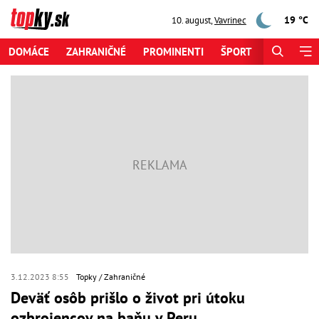
19 °C
10. august
,
Vavrinec
DOMÁCE
ZAHRANIČNÉ
PROMINENTI
ŠPORT
ZAUJÍMAV
3.12.2023 8:55
Topky
Zahraničné
Deväť osôb prišlo o život pri útoku
ozbrojencov na baňu v Peru