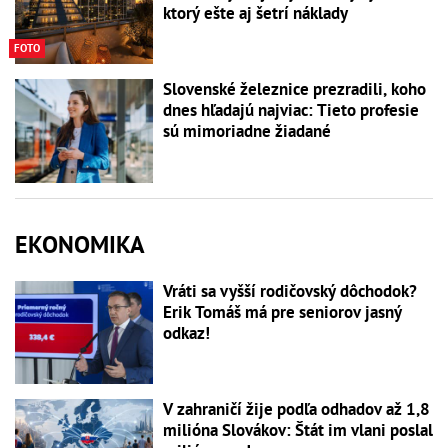
ktorý ešte aj šetrí náklady
FOTO
Slovenské železnice prezradili, koho
dnes hľadajú najviac: Tieto profesie
sú mimoriadne žiadané
EKONOMIKA
Vráti sa vyšší rodičovský dôchodok?
Erik Tomáš má pre seniorov jasný
odkaz!
V zahraničí žije podľa odhadov až 1,8
milióna Slovákov: Štát im vlani poslal