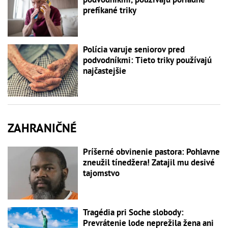
prefíkané triky
Polícia varuje seniorov pred
podvodníkmi: Tieto triky používajú
najčastejšie
ZAHRANIČNÉ
Príšerné obvinenie pastora: Pohlavne
zneužil tínedžera! Zatajil mu desivé
tajomstvo
Tragédia pri Soche slobody:
Prevrátenie lode neprežila žena ani