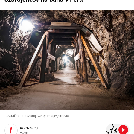
Ilustračné foto (Zdroj: Getty Images/srrdvd)
© Zoznam/
TASR