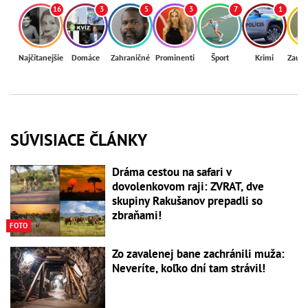
16
3
5
3
7
1
Najčítanejšie
Domáce
Zahraničné
Prominenti
Šport
Krimi
Zaují
SÚVISIACE ČLÁNKY
Dráma cestou na safari v
dovolenkovom raji: ZVRAT, dve
skupiny Rakušanov prepadli so
zbraňami!
FOTO
Zo zavalenej bane zachránili muža:
Neveríte, koľko dní tam strávil!