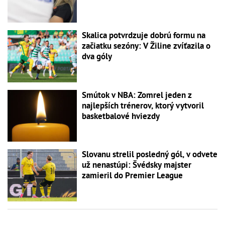
Skalica potvrdzuje dobrú formu na
začiatku sezóny: V Žiline zvíťazila o
dva góly
Smútok v NBA: Zomrel jeden z
najlepších trénerov, ktorý vytvoril
basketbalové hviezdy
Slovanu strelil posledný gól, v odvete
už nenastúpi: Švédsky majster
zamieril do Premier League