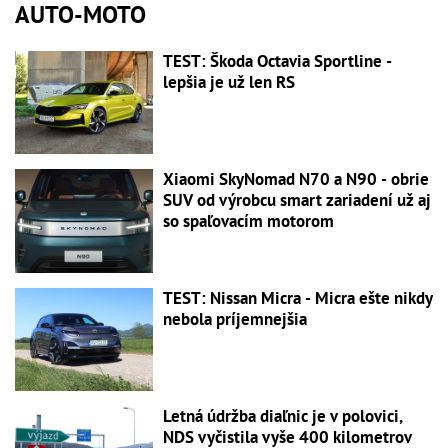
AUTO-MOTO
TEST: Škoda Octavia Sportline -
lepšia je už len RS
Xiaomi SkyNomad N70 a N90 - obrie
SUV od výrobcu smart zariadení už aj
so spaľovacím motorom
TEST: Nissan Micra - Micra ešte nikdy
nebola príjemnejšia
Letná údržba diaľnic je v polovici,
NDS vyčistila vyše 400 kilometrov