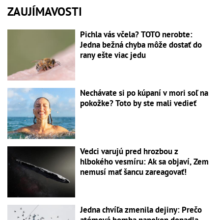
ZAUJÍMAVOSTI
Pichla vás včela? TOTO nerobte:
Jedna bežná chyba môže dostať do
rany ešte viac jedu
Nechávate si po kúpaní v mori soľ na
pokožke? Toto by ste mali vedieť
Vedci varujú pred hrozbou z
hlbokého vesmíru: Ak sa objaví, Zem
nemusí mať šancu zareagovať!
Jedna chvíľa zmenila dejiny: Prečo
atómová bomba napokon dopadla