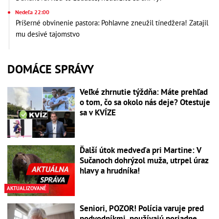
Nedeľa 22:00
Príšerné obvinenie pastora: Pohlavne zneužil tínedžera! Zatajil
mu desivé tajomstvo
DOMÁCE SPRÁVY
Veľké zhrnutie týždňa: Máte prehľad
o tom, čo sa okolo nás deje? Otestuje
sa v KVÍZE
Ďalší útok medveďa pri Martine: V
Sučanoch dohrýzol muža, utrpel úraz
hlavy a hrudníka!
AKTUALIZOVANÉ
Seniori, POZOR! Polícia varuje pred
podvodníkmi, používajú poriadne