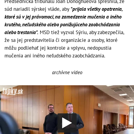
Predsedníčka tribunálu Joan Donoghueová spresnila, že
súd nariadil sýrskej vláde, aby
"prijala všetky opatrenia,
ktoré sú v jej právomoci, na zamedzenie mučenia a iného
krutého, neľudského alebo ponižujúceho zaobchádzania
alebo trestania".
MSD tiež vyzval Sýriu, aby zabezpečila,
že sa jej predstavitelia či organizácie a osoby, ktoré
môžu podliehať jej kontrole a vplyvu, nedopustia
mučenia ani iného neľudského zaobchádzania.
archívne video