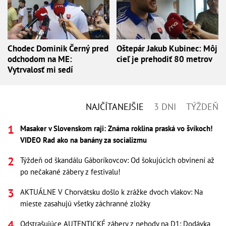
Chodec Dominik Černý pred
Oštepár Jakub Kubinec: Môj
odchodom na ME:
cieľ je prehodiť 80 metrov
Vytrvalosť mi sedí
NAJČÍTANEJŠIE
3 DNI
TÝŽDEŇ
Masaker v Slovenskom raji: Známa roklina praská vo švíkoch!
VIDEO Rad ako na banány za socializmu
Týždeň od škandálu Gáboríkovcov: Od šokujúcich obvinení až
po nečakané zábery z festivalu!
AKTUÁLNE V Chorvátsku došlo k zrážke dvoch vlakov: Na
mieste zasahujú všetky záchranné zložky
Odstrašujúce AUTENTICKÉ zábery z nehody na D1: Dodávka