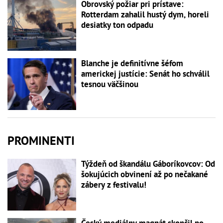
Obrovský požiar pri prístave:
Rotterdam zahalil hustý dym, horeli
desiatky ton odpadu
Blanche je definitívne šéfom
americkej justície: Senát ho schválil
tesnou väčšinou
PROMINENTI
Týždeň od škandálu Gáboríkovcov: Od
šokujúcich obvinení až po nečakané
zábery z festivalu!
Český mediálny magnát skončil po