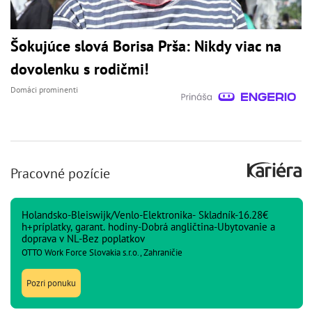
Šokujúce slová Borisa Prša: Nikdy viac na
dovolenku s rodičmi!
Domáci prominenti
Pracovné pozície
Holandsko-Bleiswijk/Venlo-Elektronika- Skladník-16.28€
h+príplatky, garant. hodiny-Dobrá angličtina-Ubytovanie a
doprava v NL-Bez poplatkov
OTTO Work Force Slovakia s.r.o., Zahraničie
Pozri ponuku