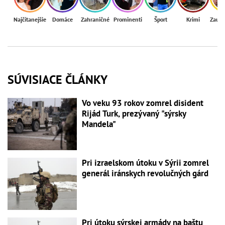
Najčítanejšie
Domáce
Zahraničné
Prominenti
Šport
Krimi
Zaují
SÚVISIACE ČLÁNKY
Vo veku 93 rokov zomrel disident
Rijád Turk, prezývaný "sýrsky
Mandela"
Pri izraelskom útoku v Sýrii zomrel
generál iránskych revolučných gárd
Pri útoku sýrskej armády na baštu