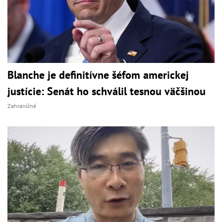
Blanche je definitívne šéfom americkej
justície: Senát ho schválil tesnou väčšinou
Zahraničné