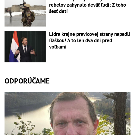
rebelov zahynulo deväť ľudí: Z toho
šesť detí
Lídra krajne pravicovej strany napadli
fľaškou! A to len dva dni pred
voľbami
ODPORÚČAME