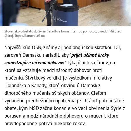
Slovensko odoslalo do Sýrie lietadlo s humanitárnou pomocou, uviedol Mikulec
(Zdroj: Topky/Ramon Leško)
Najvyšší súd OSN, známy aj pod anglickou skratkou ICJ,
zároveň Damasku nariadil, aby
"prijal účinné kroky
zamedzujúce ničeniu dôkazov"
týkajúcich sa činov, na
ktoré sa vzťahuje medzinárodný dohovor proti
mučeniu. Štvrtkový verdikt je výsledkom iniciatívy
Holandska a Kanady, ktoré obviňujú Damask z
dlhoročného mučenia sýrskych občanov. Cieľom
vydaného predbežného opatrenia je chrániť potenciálne
obete, kým MSD začne konanie vo veci obvinenia Sýrie z
porušenia medzinárodného dohovoru o mučení, ktoré
pravdepodobne potrvá niekoľko rokov.