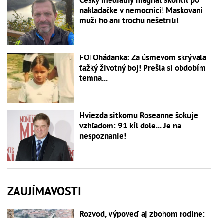
nakladačke v nemocnici! Maskovaní
muži ho ani trochu nešetrili!
FOTOhádanka: Za úsmevom skrývala
ťažký životný boj! Prešla si obdobím
temna...
Hviezda sitkomu Roseanne šokuje
vzhľadom: 91 kíl dole... Je na
nespoznanie!
ZAUJÍMAVOSTI
Rozvod, výpoveď aj zbohom rodine: