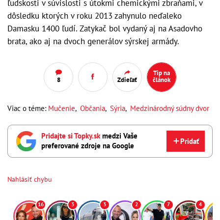
ľudskosti v súvislosti s útokmi chemickými zbraňami, v
dôsledku ktorých v roku 2013 zahynulo neďaleko
Damasku 1400 ľudí. Zatykač bol vydaný aj na Asadovho
brata, ako aj na dvoch generálov sýrskej armády.
Tip na
8
Zdieľať
článok
Viac o téme:
Mučenie
,
Občania
,
Sýria
,
Medzinárodný súdny dvor
Pridajte si Topky.sk
medzi Vaše
Pridať
preferované zdroje na Google
Nahlásiť chybu
16
3
3
2
7
4