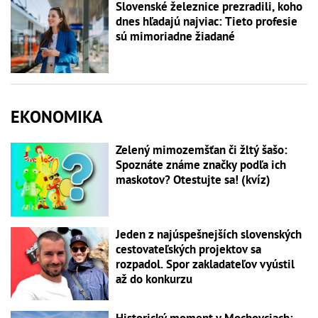
Slovenské železnice prezradili, koho
dnes hľadajú najviac: Tieto profesie
sú mimoriadne žiadané
EKONOMIKA
Zelený mimozemšťan či žltý šašo:
Spoznáte známe značky podľa ich
maskotov? Otestujte sa! (kvíz)
Jeden z najúspešnejších slovenských
cestovateľských projektov sa
rozpadol. Spor zakladateľov vyústil
až do konkurzu