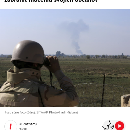
Ilustračné foto (Zdroj: SITA/AP Photo/Hadi Mizban)
© Zoznam/
TASR