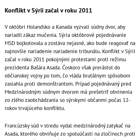
Konflikt v Sýrii začal v roku 2011
V októbri Holandsko a Kanada vyzvali súdny dvor, aby
nariadil zákaz mučenia. Sýria októbrové pojednávanie
MSD bojkotovala a zostáva nejasné, ako bude reagovať na
najnovšie nariadenie nariadenie tribunálu. Konflikt v Sýrii
začal v roku 2011 pokojnými protestami proti režimu
prezidenta Bašára Asada. Čoskoro však prerástol do
občianskej vojny po tom, čo vláda brutálnym spôsobom
zasiahla proti demonštrantom. Prípad pojednávaný pred
Medzinárodným súdnym dvorom má prešetriť obvinenia
zo zlého zaobchádzania so sýrskymi občanmi počas 12-
rokov trvajúceho konfliktu.
Francúzsky súd v stredu vydal medzinárodný zatykač na
Asada, ktorého obviňuje zo spoluúčasti na zločinoch proti