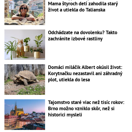
Mama štyroch detí zahodila starý
život a utiekla do Talianska
Odchádzate na dovolenku? Takto
zachránite izbové rastliny
Domáci miláčik Albert okúsil život:
Korytnačku nezastavil ani záhradný
plot, utiekla do lesa
Tajomstvo staré viac než tisíc rokov:
Brno možno vzniklo skôr, než si
historici mysleli