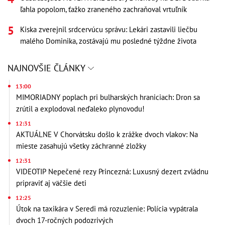
ľahla popolom, ťažko zraneného zachraňoval vrtuľník
Kiska zverejnil srdcervúcu správu: Lekári zastavili liečbu
malého Dominika, zostávajú mu posledné týždne života
NAJNOVŠIE ČLÁNKY
13:00
MIMORIADNY poplach pri bulharských hraniciach: Dron sa
zrútil a explodoval neďaleko plynovodu!
12:31
AKTUÁLNE V Chorvátsku došlo k zrážke dvoch vlakov: Na
mieste zasahujú všetky záchranné zložky
12:31
VIDEOTIP Nepečené rezy Princezná: Luxusný dezert zvládnu
pripraviť aj väčšie deti
12:25
Útok na taxikára v Seredi má rozuzlenie: Polícia vypátrala
dvoch 17-ročných podozrivých