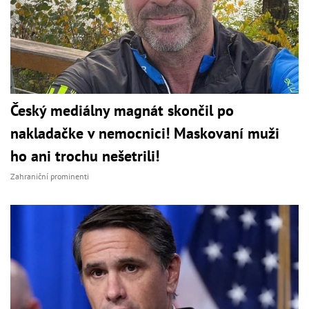
Český mediálny magnát skončil po
nakladačke v nemocnici! Maskovaní muži
ho ani trochu nešetrili!
Zahraniční prominenti