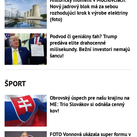
Historický moment v Mochovciach:
Nový jadrový blok má za sebou
rozhodujúci krok k výrobe elektriny
(foto)
Podvod či geniálny ťah? Trump
predáva elite drahocenné
milisekundy. Bežní investori nemajú
šancu!
ŠPORT
Obrovský úspech pre našu krajinu na
ME: Trio Slovákov si odnáša cenný
kov!
FOTO Vonnová ukázala super formu v