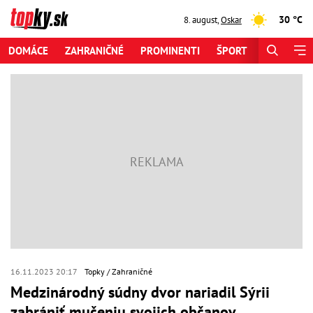
30 °C
8. august
,
Oskar
DOMÁCE
ZAHRANIČNÉ
PROMINENTI
ŠPORT
ZAUJÍMAV
16.11.2023 20:17
Topky
Zahraničné
Medzinárodný súdny dvor nariadil Sýrii
zabrániť mučeniu svojich občanov