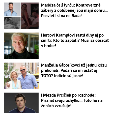
Markíza čelí lynču: Kontroverzné
zábery z obľúbenej šou majú dohru...
Posvieti si na ne Rada!
Hercovi Kramplovi rastú dlhy aj po
smrti: Kto to zaplatí? Musí sa obracať
v hrobe!
Manželia Gáboríkovci už jednu krízu
prekonali: Podarí sa im ustáť aj
TOTO? Indície sú jasné!
Hviezda Prcičiek po rozchode:
Priznal svoju úchylku... Toto ho na
ženách vzrušuje!