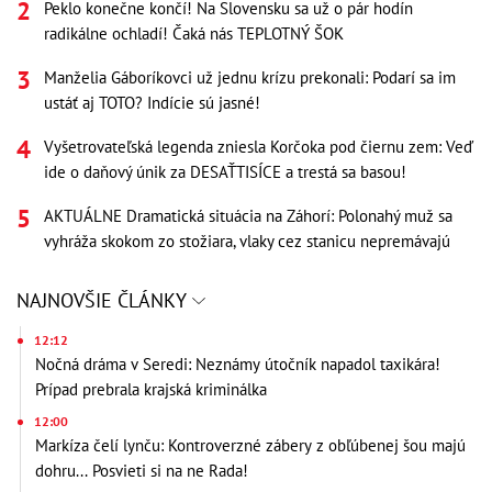
Peklo konečne končí! Na Slovensku sa už o pár hodín
radikálne ochladí! Čaká nás TEPLOTNÝ ŠOK
Manželia Gáboríkovci už jednu krízu prekonali: Podarí sa im
ustáť aj TOTO? Indície sú jasné!
Vyšetrovateľská legenda zniesla Korčoka pod čiernu zem: Veď
ide o daňový únik za DESAŤTISÍCE a trestá sa basou!
AKTUÁLNE Dramatická situácia na Záhorí: Polonahý muž sa
vyhráža skokom zo stožiara, vlaky cez stanicu nepremávajú
NAJNOVŠIE ČLÁNKY
12:12
Nočná dráma v Seredi: Neznámy útočník napadol taxikára!
Prípad prebrala krajská kriminálka
12:00
Markíza čelí lynču: Kontroverzné zábery z obľúbenej šou majú
dohru... Posvieti si na ne Rada!