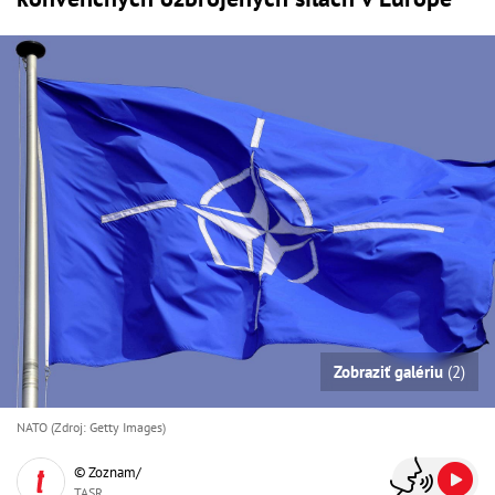
Zobraziť galériu
(2)
NATO (Zdroj: Getty Images)
© Zoznam/
TASR