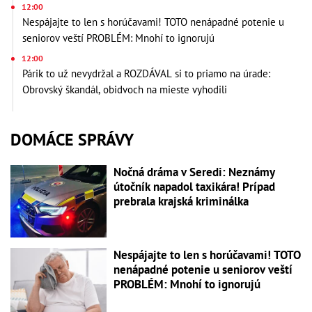
12:00
Nespájajte to len s horúčavami! TOTO nenápadné potenie u
seniorov veští PROBLÉM: Mnohí to ignorujú
12:00
Párik to už nevydržal a ROZDÁVAL si to priamo na úrade:
Obrovský škandál, obidvoch na mieste vyhodili
DOMÁCE SPRÁVY
Nočná dráma v Seredi: Neznámy
útočník napadol taxikára! Prípad
prebrala krajská kriminálka
Nespájajte to len s horúčavami! TOTO
nenápadné potenie u seniorov veští
PROBLÉM: Mnohí to ignorujú