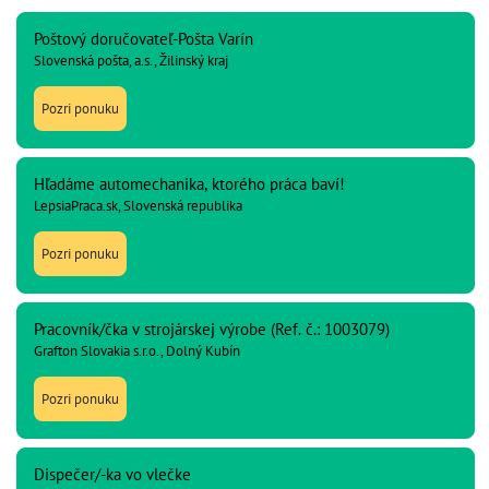
Poštový doručovateľ-Pošta Varín
Slovenská pošta, a.s., Žilinský kraj
Pozri ponuku
Hľadáme automechanika, ktorého práca baví!
LepsiaPraca.sk, Slovenská republika
Pozri ponuku
Pracovník/čka v strojárskej výrobe (Ref. č.: 1003079)
Grafton Slovakia s.r.o., Dolný Kubín
Pozri ponuku
Dispečer/-ka vo vlečke