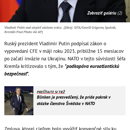
Zobraziť galériu
(2)
Vladimir Putin mal utrpieť zástavu srdca. (Zdroj: SITA/Gavriil Grigorov, Sputnik,
Kremlin Pool Photo via AP)
Ruský prezident Vladimir Putin podpísal zákon o
vypovedaní CFE v máji roku 2023, približne 15 mesiacov
po začatí invázie na Ukrajinu. NATO v tejto súvislosti šéfa
Kremľa kritizovalo s tým, že
"podkopáva euroatlantickú
bezpečnosť".
PREČÍTAJTE SI TIEŽ
Blinken je presvedčený, že príde pokrok v
otázke členstva Švédska v NATO
Zmluva, ktorej cieľom bolo vyvážiť konvenčné sily ku