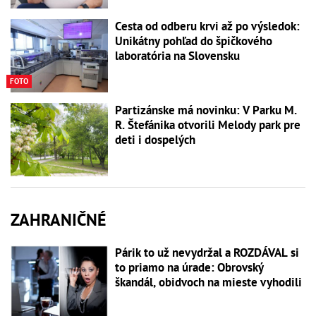
Cesta od odberu krvi až po výsledok:
Unikátny pohľad do špičkového
laboratória na Slovensku
FOTO
Partizánske má novinku: V Parku M.
R. Štefánika otvorili Melody park pre
deti i dospelých
ZAHRANIČNÉ
Párik to už nevydržal a ROZDÁVAL si
to priamo na úrade: Obrovský
škandál, obidvoch na mieste vyhodili