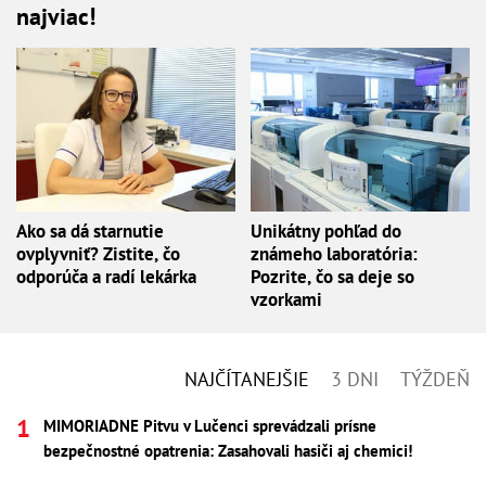
najviac!
Ako sa dá starnutie
Unikátny pohľad do
ovplyvniť? Zistite, čo
známeho laboratória:
odporúča a radí lekárka
Pozrite, čo sa deje so
vzorkami
NAJČÍTANEJŠIE
3 DNI
TÝŽDEŇ
MIMORIADNE Pitvu v Lučenci sprevádzali prísne
bezpečnostné opatrenia: Zasahovali hasiči aj chemici!