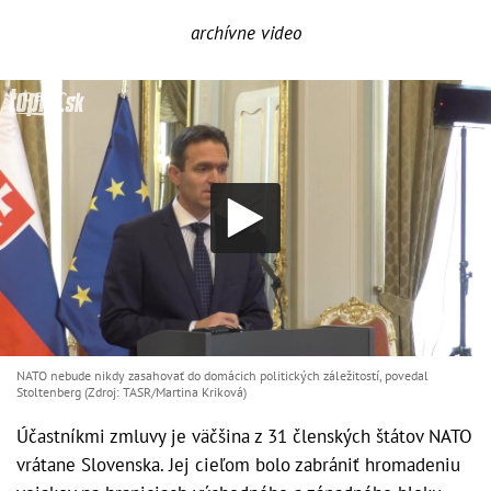
archívne video
NATO nebude nikdy zasahovať do domácich politických záležitostí, povedal
Stoltenberg (Zdroj: TASR/Martina Kriková)
Účastníkmi zmluvy je väčšina z 31 členských štátov NATO
vrátane Slovenska. Jej cieľom bolo zabrániť hromadeniu