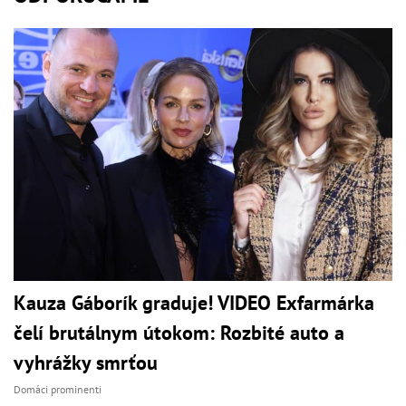
Kauza Gáborík graduje! VIDEO Exfarmárka
čelí brutálnym útokom: Rozbité auto a
vyhrážky smrťou
Domáci prominenti