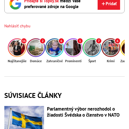
Pridajte si Topky.sk
medzi Vaše
Pridať
preferované zdroje na Google
Nahlásiť chybu
16
2
6
1
7
6
Najčítanejšie
Domáce
Zahraničné
Prominenti
Šport
Krimi
Zaují
SÚVISIACE ČLÁNKY
Parlamentný výbor nerozhodol o
žiadosti Švédska o členstvo v NATO