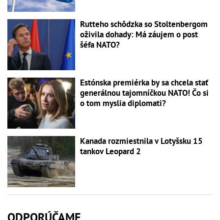
Rutteho schôdzka so Stoltenbergom
oživila dohady: Má záujem o post
šéfa NATO?
Estónska premiérka by sa chcela stať
generálnou tajomníčkou NATO! Čo si
o tom myslia diplomati?
Kanada rozmiestnila v Lotyšsku 15
tankov Leopard 2
ODPORÚČAME