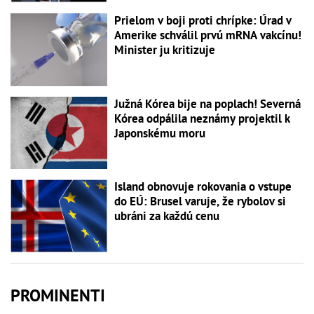
Prielom v boji proti chrípke: Úrad v
Amerike schválil prvú mRNA vakcínu!
Minister ju kritizuje
Južná Kórea bije na poplach! Severná
Kórea odpálila neznámy projektil k
Japonskému moru
Island obnovuje rokovania o vstupe
do EÚ: Brusel varuje, že rybolov si
ubráni za každú cenu
PROMINENTI