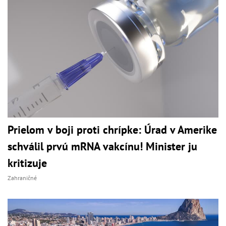
Prielom v boji proti chrípke: Úrad v Amerike
schválil prvú mRNA vakcínu! Minister ju
kritizuje
Zahraničné