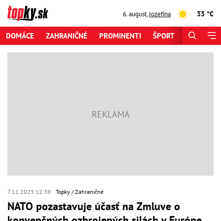
33 °C
6. august
,
Jozefína
DOMÁCE
ZAHRANIČNÉ
PROMINENTI
ŠPORT
ZAUJÍMAV
7.11.2023 12:39
Topky
Zahraničné
NATO pozastavuje účasť na Zmluve o
konvenčných ozbrojených silách v Európe