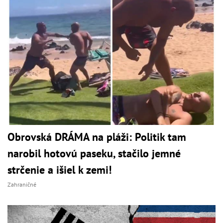
Obrovská DRÁMA na pláži: Politik tam
narobil hotovú paseku, stačilo jemné
strčenie a išiel k zemi!
Zahraničné