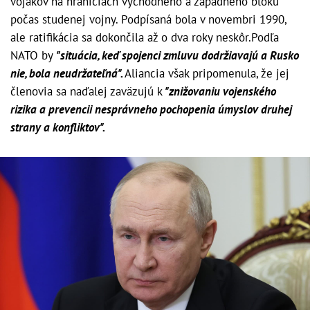
vojakov na hraniciach východného a západného bloku
počas studenej vojny. Podpísaná bola v novembri 1990,
ale ratifikácia sa dokončila až o dva roky neskôr.Podľa
NATO by
"situácia, keď spojenci zmluvu dodržiavajú a Rusko
nie, bola neudržateľná".
Aliancia však pripomenula, že jej
členovia sa naďalej zaväzujú k
"znižovaniu vojenského
rizika a prevencii nesprávneho pochopenia úmyslov druhej
strany a konfliktov".