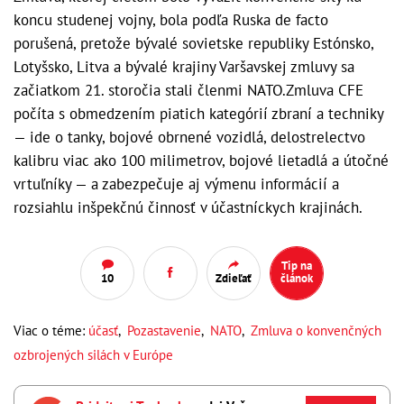
koncu studenej vojny, bola podľa Ruska de facto
porušená, pretože bývalé sovietske republiky Estónsko,
Lotyšsko, Litva a bývalé krajiny Varšavskej zmluvy sa
začiatkom 21. storočia stali členmi NATO.Zmluva CFE
počíta s obmedzením piatich kategórií zbraní a techniky
— ide o tanky, bojové obrnené vozidlá, delostrelectvo
kalibru viac ako 100 milimetrov, bojové lietadlá a útočné
vrtuľníky — a zabezpečuje aj výmenu informácií a
rozsiahlu inšpekčnú činnosť v účastníckych krajinách.
Tip na
10
Zdieľať
článok
Viac o téme:
účasť
,
Pozastavenie
,
NATO
,
Zmluva o konvenčných
ozbrojených silách v Európe