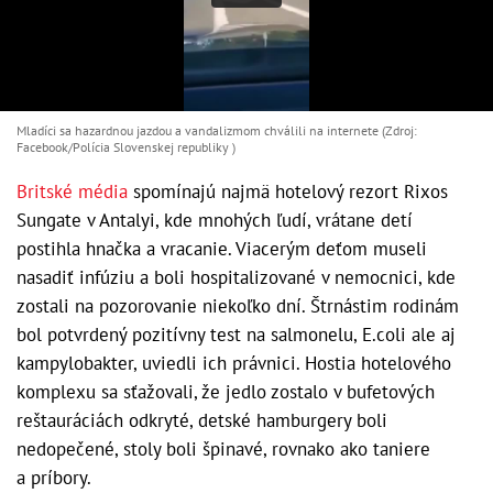
Mladíci sa hazardnou jazdou a vandalizmom chválili na internete (Zdroj:
Facebook/Polícia Slovenskej republiky )
Britské média
spomínajú najmä hotelový rezort Rixos
Sungate v Antalyi, kde mnohých ľudí, vrátane detí
postihla hnačka a vracanie. Viacerým deťom museli
nasadiť infúziu a boli hospitalizované v nemocnici, kde
zostali na pozorovanie niekoľko dní. Štrnástim rodinám
bol potvrdený pozitívny test na salmonelu, E.coli ale aj
kampylobakter, uviedli ich právnici. Hostia hotelového
komplexu sa sťažovali, že jedlo zostalo v bufetových
reštauráciách odkryté, detské hamburgery boli
nedopečené, stoly boli špinavé, rovnako ako taniere
a príbory.