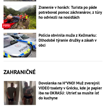
Zranenie v horách: Turista po páde
potreboval pomoc záchranárov, z túry
ho odviezli na nosidlách
FOTO
Polícia obvinila muža z Kežmarku:
Dlhodobé týranie družky a zásah v
obci
ZAHRANIČNÉ
Dovolenka na H*VNO! Muž zverejnil
VIDEO toalety v Grécku, kde je papier
iba na OKRASU: Utrieť sa musíte ísť
do kuchyne