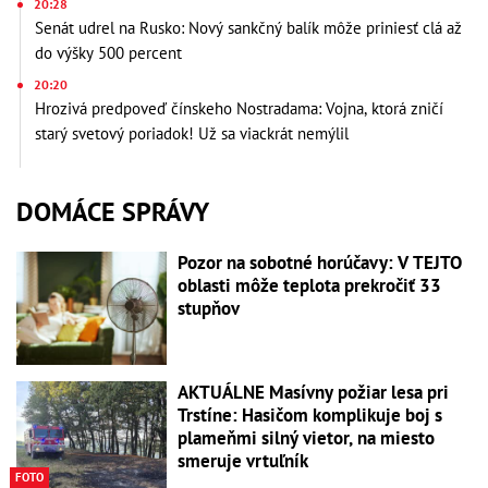
20:28
Senát udrel na Rusko: Nový sankčný balík môže priniesť clá až
do výšky 500 percent
20:20
Hrozivá predpoveď čínskeho Nostradama: Vojna, ktorá zničí
starý svetový poriadok! Už sa viackrát nemýlil
DOMÁCE SPRÁVY
Pozor na sobotné horúčavy: V TEJTO
oblasti môže teplota prekročiť 33
stupňov
AKTUÁLNE Masívny požiar lesa pri
Trstíne: Hasičom komplikuje boj s
plameňmi silný vietor, na miesto
smeruje vrtuľník
FOTO