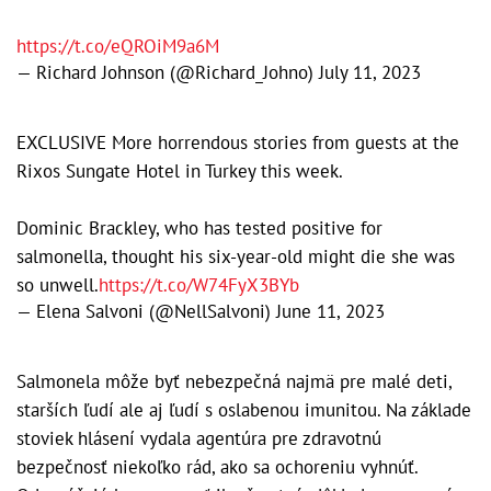
https://t.co/eQROiM9a6M
— Richard Johnson (@Richard_Johno)
July 11, 2023
EXCLUSIVE More horrendous stories from guests at the
Rixos Sungate Hotel in Turkey this week.
Dominic Brackley, who has tested positive for
salmonella, thought his six-year-old might die she was
so unwell.
https://t.co/W74FyX3BYb
— Elena Salvoni (@NellSalvoni)
June 11, 2023
Salmonela môže byť nebezpečná najmä pre malé deti,
starších ľudí ale aj ľudí s oslabenou imunitou. Na základe
stoviek hlásení vydala agentúra pre zdravotnú
bezpečnosť niekoľko rád, ako sa ochoreniu vyhnúť.