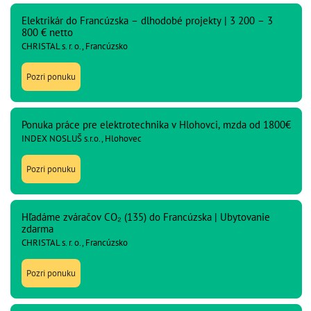
Elektrikár do Francúzska – dlhodobé projekty | 3 200 – 3
800 € netto
CHRISTAL s. r. o., Francúzsko
Pozri ponuku
Ponuka práce pre elektrotechnika v Hlohovci, mzda od 1800€
INDEX NOSLUŠ s.r.o., Hlohovec
Pozri ponuku
Hľadáme zváračov CO₂ (135) do Francúzska | Ubytovanie
zdarma
CHRISTAL s. r. o., Francúzsko
Pozri ponuku