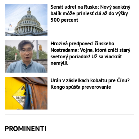
Senát udrel na Rusko: Nový sankčný
balík môže priniesť clá až do výšky
500 percent
Hrozivá predpoveď čínskeho
Nostradama: Vojna, ktorá zničí starý
svetový poriadok! Už sa viackrát
nemýlil
Urán v zásielkach kobaltu pre Čínu?
Kongo spúšťa preverovanie
PROMINENTI