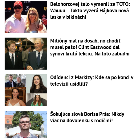
Belohorcovej telo vymenil za TOTO:
Wauuu... Takto vyzerá Hájkova nová
láska v bikinách!
Milióny mal na dosah, no chodiť
musel pešo! Clint Eastwood dal
synovi krutú lekciu: Na toto zabudni
Odídenci z Markízy: Kde sa po konci v
televízii usídlili?
Šokujúce slová Borisa Prša: Nikdy
viac na dovolenku s rodičmi!