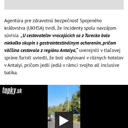
Agentúra pre zdravotnú bezpečnosť Spojeného
kráľovstva (UKHSA) tvrdí, že incidenty spolu navzájom
súvisia.
„U cestovateľov vracajúcich sa z Turecka bolo
niekoľko skupín s gastrointestinálnym ochorením, pričom
väčšina cestovala z regiónu Antalya,“
uverejnili v tlačovej
správe.Turisti uviedli, že boli ubytovaní v rôznych hotelov
v Antalyi, pričom jedli jedlá v rámci svojho all inclusive
balíka.