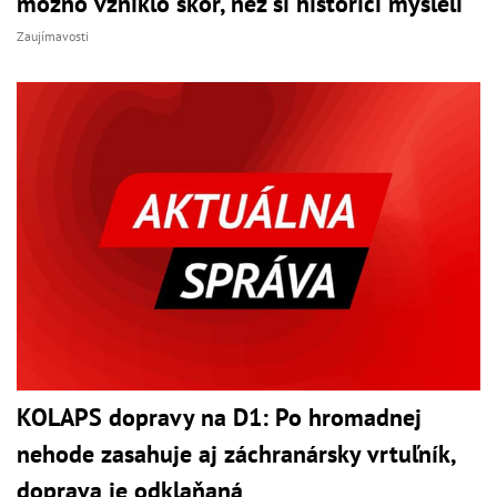
možno vzniklo skôr, než si historici mysleli
Zaujímavosti
KOLAPS dopravy na D1: Po hromadnej
nehode zasahuje aj záchranársky vrtuľník,
doprava je odklaňaná