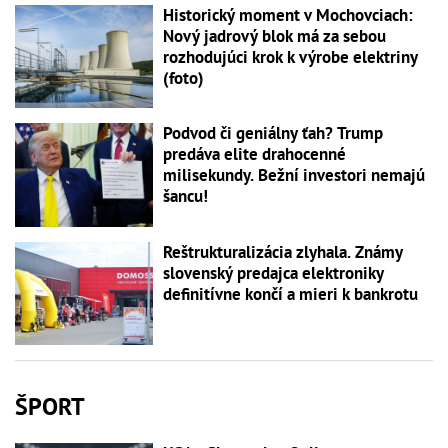
Historický moment v Mochovciach:
Nový jadrový blok má za sebou
rozhodujúci krok k výrobe elektriny
(foto)
Podvod či geniálny ťah? Trump
predáva elite drahocenné
milisekundy. Bežní investori nemajú
šancu!
Reštrukturalizácia zlyhala. Známy
slovenský predajca elektroniky
definitívne končí a mieri k bankrotu
ŠPORT