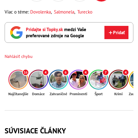
Viac o téme:
Dovolenka
,
Salmonela
,
Turecko
Pridajte si Topky.sk
medzi Vaše
Pridať
preferované zdroje na Google
Nahlásiť chybu
16
4
6
4
7
4
Najčítanejšie
Domáce
Zahraničné
Prominenti
Šport
Krimi
Zaují
SÚVISIACE ČLÁNKY