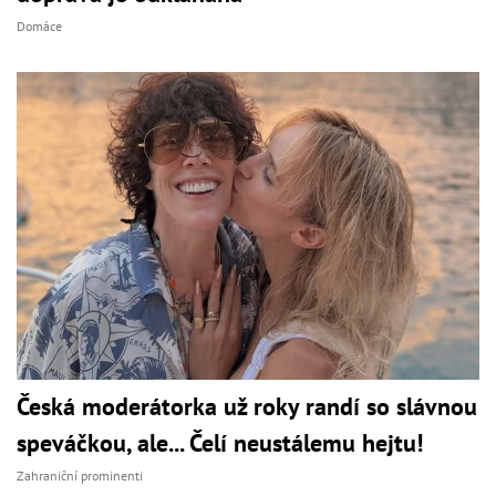
Domáce
Česká moderátorka už roky randí so slávnou
speváčkou, ale... Čelí neustálemu hejtu!
Zahraniční prominenti