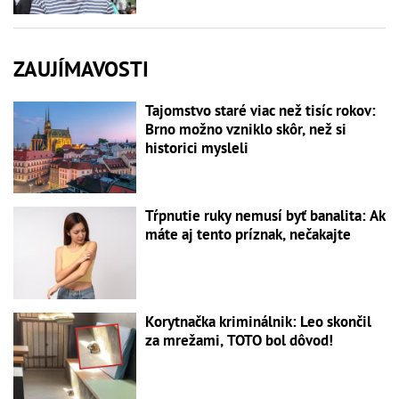
ZAUJÍMAVOSTI
Tajomstvo staré viac než tisíc rokov:
Brno možno vzniklo skôr, než si
historici mysleli
Tŕpnutie ruky nemusí byť banalita: Ak
máte aj tento príznak, nečakajte
Korytnačka kriminálnik: Leo skončil
za mrežami, TOTO bol dôvod!