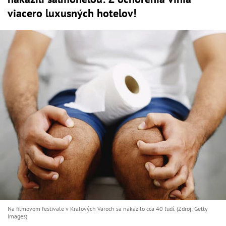
viacero luxusných hotelov!
Na filmovom festivale v Kralových Varoch sa nakazilo cca 40 ľudí. (Zdroj: Getty
Images)