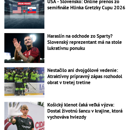
USA - Slovensko: Online prenos zo
semifinále Hlinka Gretzky Cupu 2026
Haraslín na odchode zo Sparty?
Slovenský reprezentant má na stole
lukratívnu ponuku
Nestačilo ani dvojgólové vedenie:
Atraktívny prípravný zápas rozhodol
obrat v tretej tretine
Košický klenot čaká veľká výzva:
Dostal životnú šancu v krajine, ktorá
vychováva hviezdy