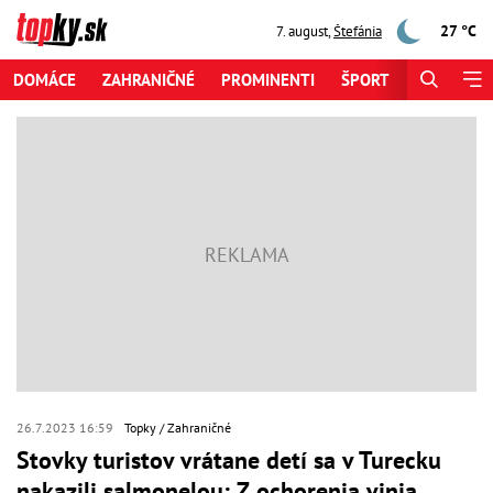
27 °C
7. august
,
Štefánia
DOMÁCE
ZAHRANIČNÉ
PROMINENTI
ŠPORT
ZAUJÍMAV
26.7.2023 16:59
Topky
Zahraničné
Stovky turistov vrátane detí sa v Turecku
nakazili salmonelou: Z ochorenia vinia