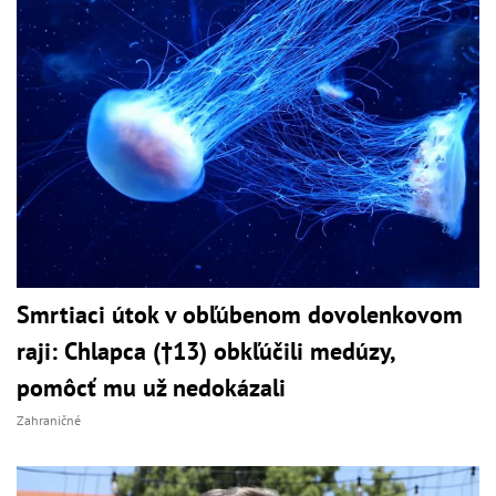
Smrtiaci útok v obľúbenom dovolenkovom
raji: Chlapca (†13) obkľúčili medúzy,
pomôcť mu už nedokázali
Zahraničné