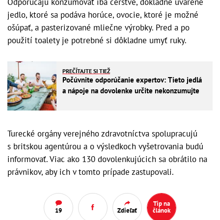
Odporúčajú konzumovať iba čerstvé, dôkladne uvarené
jedlo, ktoré sa podáva horúce, ovocie, ktoré je možné
ošúpať, a pasterizované mliečne výrobky. Pred a po
použití toalety je potrebné si dôkladne umyť ruky.
PREČÍTAJTE SI TIEŽ
Počúvnite odporúčanie expertov: Tieto jedlá
a nápoje na dovolenke určite nekonzumujte
Turecké orgány verejného zdravotníctva spolupracujú
s britskou agentúrou a o výsledkoch vyšetrovania budú
informovať. Viac ako 130 dovolenkujúcich sa obrátilo na
právnikov, aby ich v tomto prípade zastupovali.
Tip na
19
Zdieľať
článok