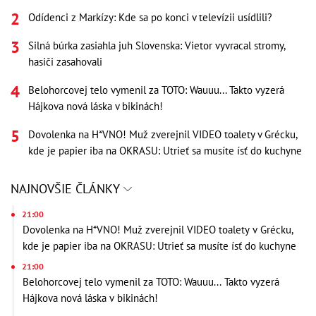
Odídenci z Markízy: Kde sa po konci v televízii usídlili?
Silná búrka zasiahla juh Slovenska: Vietor vyvracal stromy,
hasiči zasahovali
Belohorcovej telo vymenil za TOTO: Wauuu... Takto vyzerá
Hájkova nová láska v bikinách!
Dovolenka na H*VNO! Muž zverejnil VIDEO toalety v Grécku,
kde je papier iba na OKRASU: Utrieť sa musíte ísť do kuchyne
NAJNOVŠIE ČLÁNKY
21:00
Dovolenka na H*VNO! Muž zverejnil VIDEO toalety v Grécku,
kde je papier iba na OKRASU: Utrieť sa musíte ísť do kuchyne
21:00
Belohorcovej telo vymenil za TOTO: Wauuu... Takto vyzerá
Hájkova nová láska v bikinách!