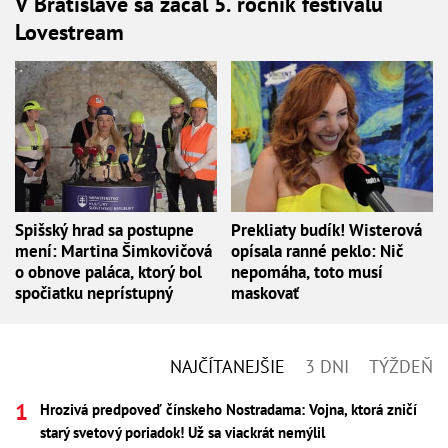
V Bratislave sa začal 5. ročník festivalu
Lovestream
Spišský hrad sa postupne
Prekliaty budík! Wisterová
mení: Martina Šimkovičová
opísala ranné peklo: Nič
o obnove paláca, ktorý bol
nepomáha, toto musí
spočiatku neprístupný
maskovať
NAJČÍTANEJŠIE
3 DNI
TÝŽDEŇ
Hrozivá predpoveď čínskeho Nostradama: Vojna, ktorá zničí
starý svetový poriadok! Už sa viackrát nemýlil