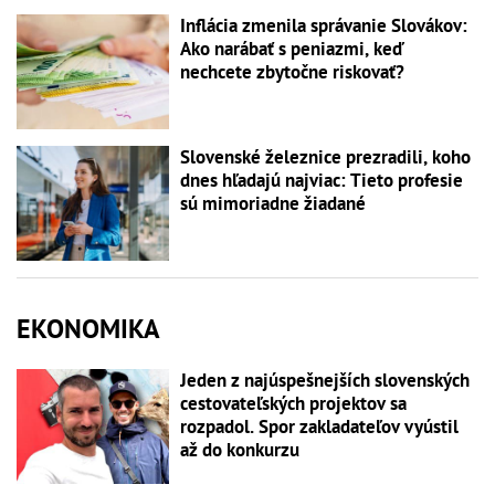
Inflácia zmenila správanie Slovákov:
Ako narábať s peniazmi, keď
nechcete zbytočne riskovať?
Slovenské železnice prezradili, koho
dnes hľadajú najviac: Tieto profesie
sú mimoriadne žiadané
EKONOMIKA
Jeden z najúspešnejších slovenských
cestovateľských projektov sa
rozpadol. Spor zakladateľov vyústil
až do konkurzu