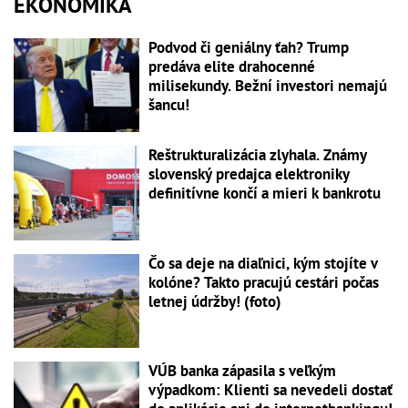
EKONOMIKA
Podvod či geniálny ťah? Trump
predáva elite drahocenné
milisekundy. Bežní investori nemajú
šancu!
Reštrukturalizácia zlyhala. Známy
slovenský predajca elektroniky
definitívne končí a mieri k bankrotu
Čo sa deje na diaľnici, kým stojíte v
kolóne? Takto pracujú cestári počas
letnej údržby! (foto)
VÚB banka zápasila s veľkým
výpadkom: Klienti sa nevedeli dostať