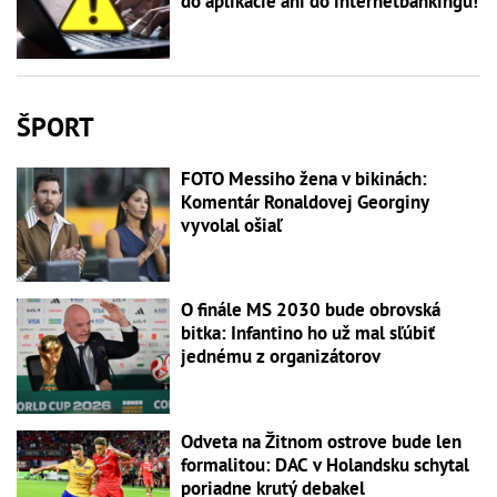
do aplikácie ani do internetbankingu!
ŠPORT
FOTO Messiho žena v bikinách:
Komentár Ronaldovej Georginy
vyvolal ošiaľ
O finále MS 2030 bude obrovská
bitka: Infantino ho už mal sľúbiť
jednému z organizátorov
Odveta na Žitnom ostrove bude len
formalitou: DAC v Holandsku schytal
poriadne krutý debakel