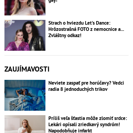
gay!
Strach o hviezdu Let's Dance:
Hrôzostrašná FOTO z nemocnice a...
Zvláštny odkaz!
ZAUJÍMAVOSTI
Neviete zaspať pre horúčavy? Vedci
radia 8 jednoduchých trikov
Príliš veľa šťastia môže zlomiť srdce:
Lekári opísali zriedkavý syndróm!
Napodobňuje infarkt