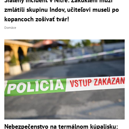
zmlátili skupinu Indov, učiteľovi museli po
kopancoch zošívať tvár!
Domáce
Nebezpečenstvo na termálnom kúpalisku: