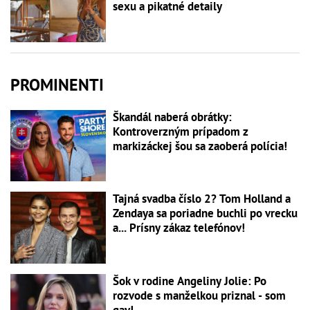
sexu a pikatné detaily
PROMINENTI
Škandál naberá obrátky:
Kontroverzným prípadom z
markizáckej šou sa zaoberá polícia!
Tajná svadba číslo 2? Tom Holland a
Zendaya sa poriadne buchli po vrecku
a... Prísny zákaz telefónov!
Šok v rodine Angeliny Jolie: Po
rozvode s manželkou priznal - som