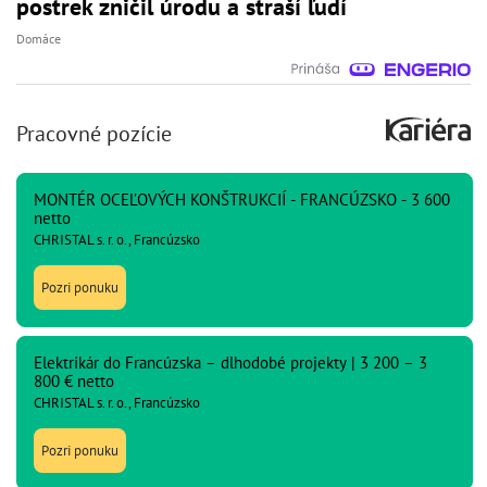
postrek zničil úrodu a straší ľudí
Domáce
Pracovné pozície
MONTÉR OCEĽOVÝCH KONŠTRUKCIÍ - FRANCÚZSKO - 3 600
netto
CHRISTAL s. r. o., Francúzsko
Pozri ponuku
Elektrikár do Francúzska – dlhodobé projekty | 3 200 – 3
800 € netto
CHRISTAL s. r. o., Francúzsko
Pozri ponuku