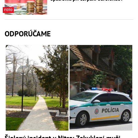
FOTO
ODPORÚČAME
Šialený incident v Nitre: Zakuklení muži