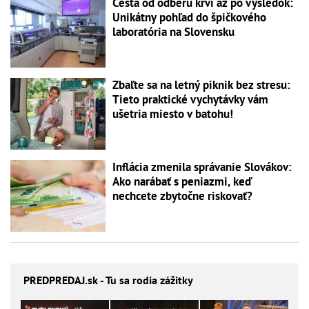
Cesta od odberu krvi až po výsledok:
Unikátny pohľad do špičkového
laboratória na Slovensku
Zbaľte sa na letný piknik bez stresu:
Tieto praktické vychytávky vám
ušetria miesto v batohu!
Inflácia zmenila správanie Slovákov:
Ako narábať s peniazmi, keď
nechcete zbytočne riskovať?
PREDPREDAJ
.sk - Tu sa rodia zážitky