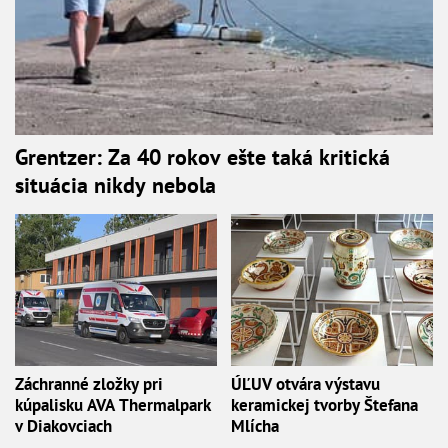
Grentzer: Za 40 rokov ešte taká kritická
situácia nikdy nebola
Záchranné zložky pri
ÚĽUV otvára výstavu
kúpalisku AVA Thermalpark
keramickej tvorby Štefana
v Diakovciach
Mlícha