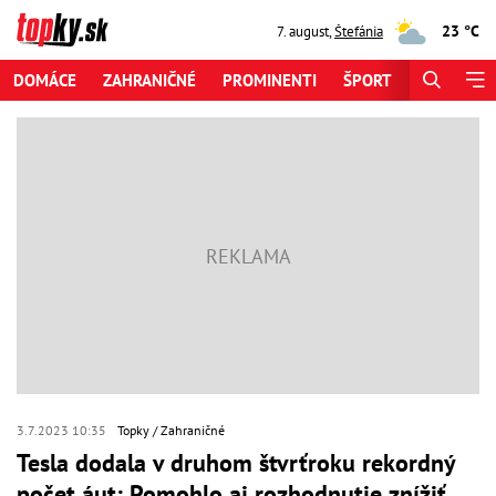
23 °C
7. august
,
Štefánia
DOMÁCE
ZAHRANIČNÉ
PROMINENTI
ŠPORT
ZAUJÍMAV
3.7.2023 10:35
Topky
Zahraničné
Tesla dodala v druhom štvrťroku rekordný
počet áut: Pomohlo aj rozhodnutie znížiť