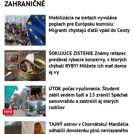
ZAHRANIČNÉ
Mobilizácia na sieťach vyvoláva
poplach pre Európsku komisiu:
Migranti chystajú ďalší vpád do Ceuty
ŠOKUJÚCE ZISTENIE Známy reťazec
predával rybacie konzervy, v ktorých
chýbali RYBY! Môžete ich mať doma
aj vy
ÚTOK počas vyučovania: Študent
zabil sedem ľudí a 15 zranil! Spáchal
samovraždu a zastrelil aj starých
rodičov
FOTO
TAJNÝ ostrov v Chorvátsku! Manželia
odhalili dovolenku plnú neviazaného