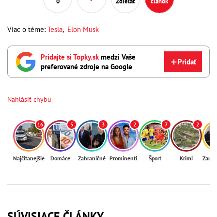
0
Zdieľať
článok
Viac o téme:
Tesla
,
Elon Musk
Pridajte si Topky.sk
medzi Vaše
Pridať
preferované zdroje na Google
Nahlásiť chybu
16
5
3
2
7
2
Najčítanejšie
Domáce
Zahraničné
Prominenti
Šport
Krimi
Zaují
SÚVISIACE ČLÁNKY