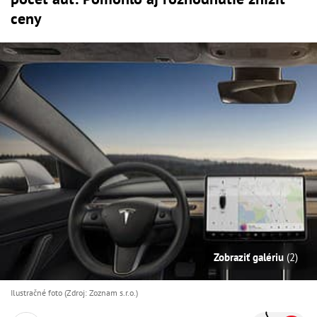
ceny
Zobraziť galériu
(2)
Ilustračné foto (Zdroj: Zoznam s.r.o.)