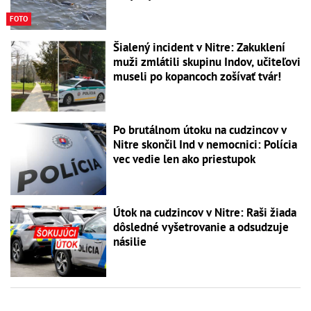
FOTO
Šialený incident v Nitre: Zakuklení
muži zmlátili skupinu Indov, učiteľovi
museli po kopancoch zošívať tvár!
Po brutálnom útoku na cudzincov v
Nitre skončil Ind v nemocnici: Polícia
vec vedie len ako priestupok
Útok na cudzincov v Nitre: Raši žiada
dôsledné vyšetrovanie a odsudzuje
násilie