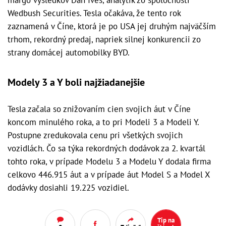
margo výsledkov Dan Ives, analytik zo spoločnosti
Wedbush Securities. Tesla očakáva, že tento rok
zaznamená v Číne, ktorá je po USA jej druhým najväčším
trhom, rekordný predaj, napriek silnej konkurencii zo
strany domácej automobilky BYD.
Modely 3 a Y boli najžiadanejšie
Tesla začala so znižovaním cien svojich áut v Číne
koncom minulého roka, a to pri Modeli 3 a Modeli Y.
Postupne zredukovala cenu pri všetkých svojich
vozidlách. Čo sa týka rekordných dodávok za 2. kvartál
tohto roka, v prípade Modelu 3 a Modelu Y dodala firma
celkovo 446.915 áut a v prípade áut Model S a Model X
dodávky dosiahli 19.225 vozidiel.
Tip na