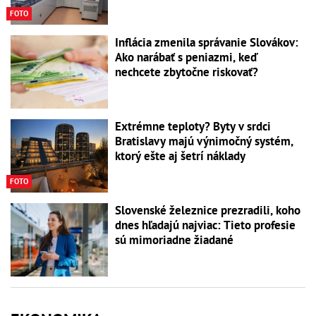
FOTO
Inflácia zmenila správanie Slovákov:
Ako narábať s peniazmi, keď
nechcete zbytočne riskovať?
Extrémne teploty? Byty v srdci
Bratislavy majú výnimočný systém,
ktorý ešte aj šetrí náklady
FOTO
Slovenské železnice prezradili, koho
dnes hľadajú najviac: Tieto profesie
sú mimoriadne žiadané