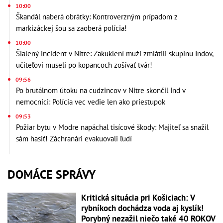
10:00
Škandál naberá obrátky: Kontroverzným prípadom z
markizáckej šou sa zaoberá polícia!
10:00
Šialený incident v Nitre: Zakuklení muži zmlátili skupinu Indov,
učiteľovi museli po kopancoch zošívať tvár!
09:56
Po brutálnom útoku na cudzincov v Nitre skončil Ind v
nemocnici: Polícia vec vedie len ako priestupok
09:53
Požiar bytu v Modre napáchal tisícové škody: Majiteľ sa snažil
sám hasiť! Záchranári evakuovali ľudí
DOMÁCE SPRÁVY
Kritická situácia pri Košiciach: V
rybníkoch dochádza voda aj kyslík!
Porybný nezažil niečo také 40 ROKOV