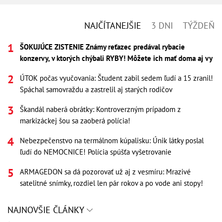
NAJČÍTANEJŠIE
3 DNI
TÝŽDEŇ
ŠOKUJÚCE ZISTENIE Známy reťazec predával rybacie
konzervy, v ktorých chýbali RYBY! Môžete ich mať doma aj vy
ÚTOK počas vyučovania: Študent zabil sedem ľudí a 15 zranil!
Spáchal samovraždu a zastrelil aj starých rodičov
Škandál naberá obrátky: Kontroverzným prípadom z
markizáckej šou sa zaoberá polícia!
Nebezpečenstvo na termálnom kúpalisku: Únik látky poslal
ľudí do NEMOCNICE! Polícia spúšťa vyšetrovanie
ARMAGEDON sa dá pozorovať už aj z vesmíru: Mrazivé
satelitné snímky, rozdiel len pár rokov a po vode ani stopy!
NAJNOVŠIE ČLÁNKY