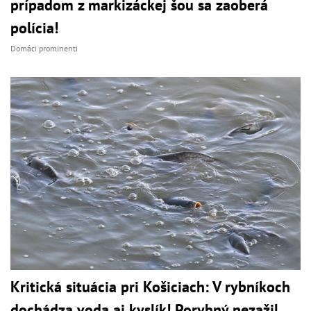
prípadom z markizáckej šou sa zaoberá
polícia!
Domáci prominenti
Kritická situácia pri Košiciach: V rybníkoch
dochádza voda aj kyslík! Porybný nezažil