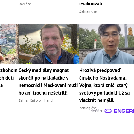
evakuovali
Domáce
Zahraničné
j zbohom
Český mediálny magnát
Hrozivá predpoveď
ch detí
skončil po nakladačke v
čínskeho Nostradama:
 a
nemocnici! Maskovaní muži
Vojna, ktorá zničí starý
ho ani trochu nešetrili!
svetový poriadok! Už sa
viackrát nemýlil
Zahraniční prominenti
Zahraničné