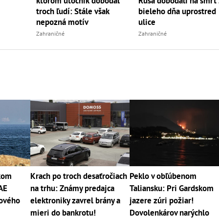
ktorom útočník dobodal
Rusa dobodali na smrť
troch ľudí: Stále však
bieleho dňa uprostred
nepozná motív
ulice
Zahraničné
Zahraničné
kom
Krach po troch desaťročiach
Peklo v obľúbenom
SAE
na trhu: Známy predajca
Taliansku: Pri Gardskom
tového
elektroniky zavrel brány a
jazere zúri požiar!
mieri do bankrotu!
Dovolenkárov narýchlo