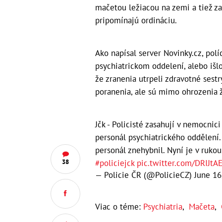
mačetou ležiacou na zemi a tiež za
pripomínajú ordináciu.
Ako napísal server Novinky.cz, polí
psychiatrickom oddelení, alebo išl
že zranenia utrpeli zdravotné sestr
poranenia, ale sú mimo ohrozenia ž
Jčk - Policisté zasahují v nemocni
personál psychiatrického oddělení.
personál znehybnil. Nyní je v rukou
38
#policiejck
pic.twitter.com/DRIJtA
— Policie ČR (@PolicieCZ)
June 16
Viac o téme:
Psychiatria
,
Mačeta
,