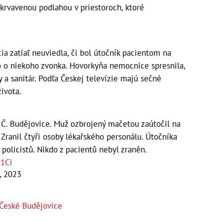
krvavenou podlahou v priestoroch, ktoré
cia zatiaľ neuviedla, či bol útočník pacientom na
o o niekoho zvonka. Hovorkyňa nemocnice spresnila,
y a sanitár. Podľa Českej televízie majú sečné
ivota.
ci Č. Budějovice. Muž ozbrojený mačetou zaútočil na
 Zranil čtyři osoby lékařského personálu. Útočníka
 policistů. Nikdo z pacientů nebyl zraněn.
E1Ci
, 2023
České Budějovice