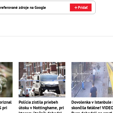
referované zdroje na Google
Pridať
priznal
Polícia zistila priebeh
Dovolenka v Istanbule 
 pri
útoku v Nottinghame, pri
skončila fatálne! VIDE