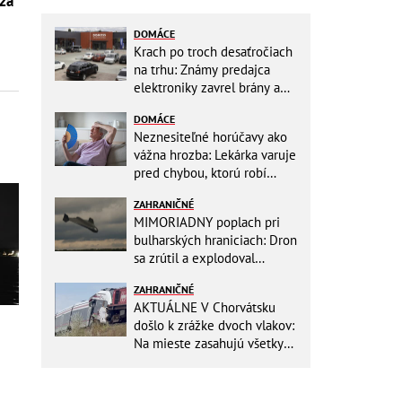
 za
DOMÁCE
Krach po troch desaťročiach
na trhu: Známy predajca
elektroniky zavrel brány a
mieri do bankrotu!
DOMÁCE
Neznesiteľné horúčavy ako
vážna hrozba: Lekárka varuje
pred chybou, ktorú robí
väčšina starších ľudí!
ZAHRANIČNÉ
MIMORIADNY poplach pri
bulharských hraniciach: Dron
sa zrútil a explodoval
neďaleko plynovodu!
ZAHRANIČNÉ
AKTUÁLNE V Chorvátsku
došlo k zrážke dvoch vlakov:
Na mieste zasahujú všetky
záchranné zložky