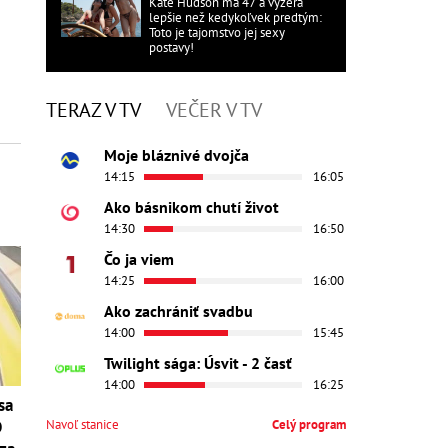
Kate Hudson má 47 a vyzerá
lepšie než kedykoľvek predtým:
Toto je tajomstvo jej sexy
postavy!
TERAZ V TV
VEČER V TV
Moje bláznivé dvojča
14:15
16:05
Ako básnikom chutí život
14:30
16:50
Čo ja viem
14:25
16:00
Ako zachrániť svadbu
14:00
15:45
Twilight sága: Úsvit - 2 časť
14:00
16:25
sa
Navoľ stanice
Celý program
O