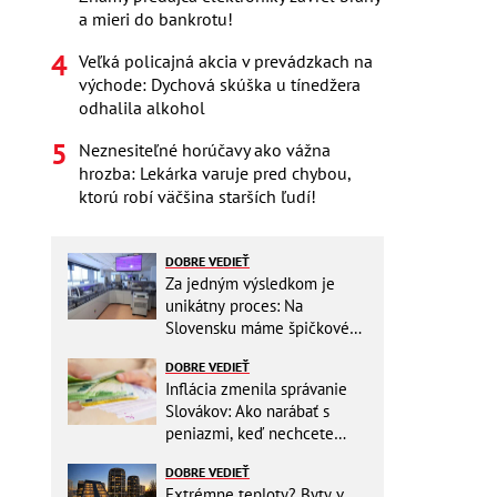
a mieri do bankrotu!
Veľká policajná akcia v prevádzkach na
východe: Dychová skúška u tínedžera
odhalila alkohol
Neznesiteľné horúčavy ako vážna
hrozba: Lekárka varuje pred chybou,
ktorú robí väčšina starších ľudí!
DOBRE VEDIEŤ
Za jedným výsledkom je
unikátny proces: Na
Slovensku máme špičkové
pracovisko
DOBRE VEDIEŤ
Inflácia zmenila správanie
Slovákov: Ako narábať s
peniazmi, keď nechcete
zbytočne riskovať?
DOBRE VEDIEŤ
Extrémne teploty? Byty v