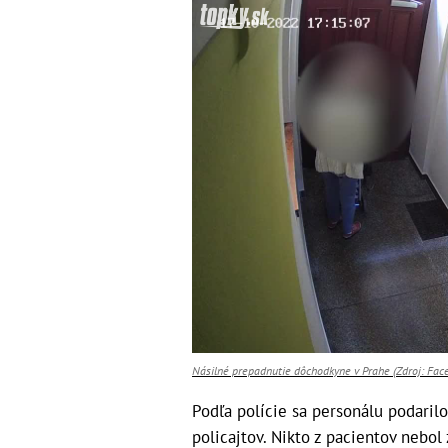
Násilné prepadnutie dôchodkyne v Prahe (Zdroj: Face
Podľa polície sa personálu podarilo
policajtov. Nikto z pacientov nebol 