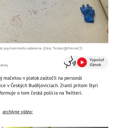
ál psychiatrického oddelenia. (Zdroj: Twitter/@PolicieCZ)
Vypočuť
článok
ubliky
mačetou v piatok zaútočil na personál
e v Českých Budějoviciach. Zranil pritom štyri
formuje o tom česká polícia na Twitteri.
archívne video: