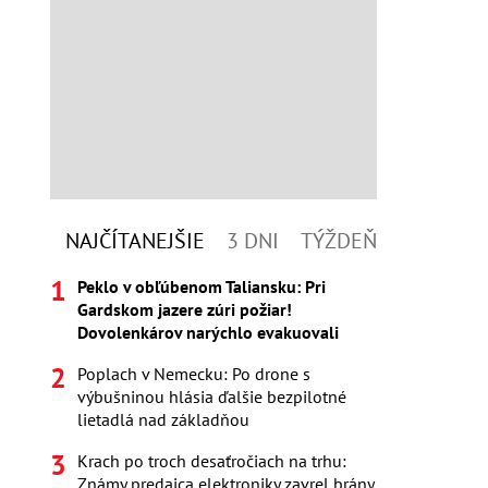
NAJČÍTANEJŠIE
3 DNI
TÝŽDEŇ
Peklo v obľúbenom Taliansku: Pri
Gardskom jazere zúri požiar!
Dovolenkárov narýchlo evakuovali
Poplach v Nemecku: Po drone s
výbušninou hlásia ďalšie bezpilotné
lietadlá nad základňou
Krach po troch desaťročiach na trhu:
Známy predajca elektroniky zavrel brány