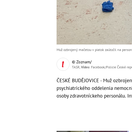
Muž ozbrojený mačetou v piatok zaútočil na person
© Zoznam/
TASR,
Video
: Facebook/Policie České rep
ČESKÉ BUDĚJOVICE - Muž ozbrojený 
psychiatrického oddelenia nemocnic
osoby zdravotníckeho personálu. In