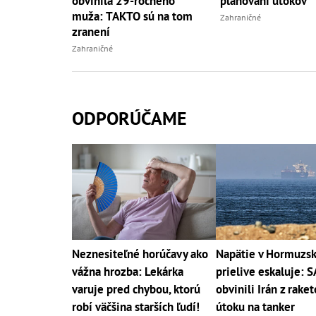
obvinila 29-ročného
plánovaní útokov
muža: TAKTO sú na tom
Zahraničné
zranení
Zahraničné
ODPORÚČAME
Neznesiteľné horúčavy ako
Napätie v Hormuzs
vážna hrozba: Lekárka
prielive eskaluje: 
varuje pred chybou, ktorú
obvinili Irán z rake
robí väčšina starších ľudí!
útoku na tanker