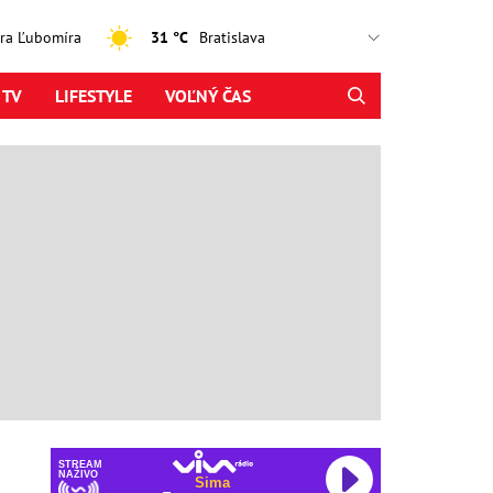
jtra Ľubomíra
31 °C
 TV
LIFESTYLE
VOĽNÝ ČAS
STREAM
NAŽIVO
Sima