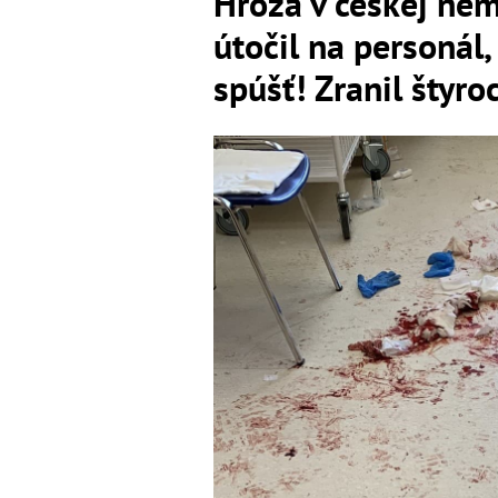
Hrôza v českej ne
útočil na personál
spúšť! Zranil štyro