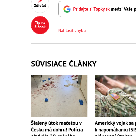
Zdieľať
Pridajte si Topky.sk
medzi Vaše p
Tip na
článok
Nahlásiť chybu
SÚVISIACE ČLÁNKY
Šialený útok mačetou v
Americký vojak sa 
Česku má dohru! Polícia
k napomáhaniu ISIS