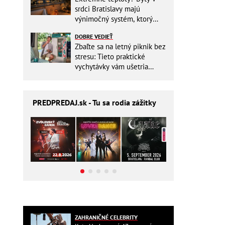
srdci Bratislavy majú
výnimočný systém, ktorý
ešte aj šetrí náklady
DOBRE VEDIEŤ
Zbaľte sa na letný piknik bez
stresu: Tieto praktické
vychytávky vám ušetria
miesto v batohu!
PREDPREDAJ
.sk - Tu sa rodia zážitky
ZAHRANIČNÉ CELEBRITY