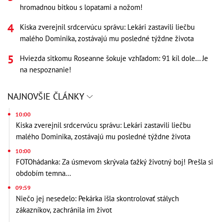
hromadnou bitkou s lopatami a nožom!
Kiska zverejnil srdcervúcu správu: Lekári zastavili liečbu
malého Dominika, zostávajú mu posledné týždne života
Hviezda sitkomu Roseanne šokuje vzhľadom: 91 kíl dole... Je
na nespoznanie!
NAJNOVŠIE ČLÁNKY
10:00
Kiska zverejnil srdcervúcu správu: Lekári zastavili liečbu
malého Dominika, zostávajú mu posledné týždne života
10:00
FOTOhádanka: Za úsmevom skrývala ťažký životný boj! Prešla si
obdobím temna...
09:59
Niečo jej nesedelo: Pekárka išla skontrolovať stálych
zákazníkov, zachránila im život