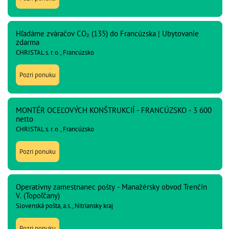
Hľadáme zváračov CO₂ (135) do Francúzska | Ubytovanie
zdarma
CHRISTAL s. r. o., Francúzsko
Pozri ponuku
MONTÉR OCEĽOVÝCH KONŠTRUKCIÍ - FRANCÚZSKO - 3 600
netto
CHRISTAL s. r. o., Francúzsko
Pozri ponuku
Operatívny zamestnanec pošty - Manažérsky obvod Trenčín
V. (Topoľčany)
Slovenská pošta, a.s., Nitriansky kraj
Pozri ponuku