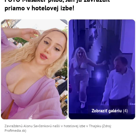
priamo v hotelovej izbe!
Zobraziť galériu
(4)
Zavraždenú Alonu Savčenkovú našli v hotelovej izbe v Thajsku (Zdroj:
Profimedia.sk)