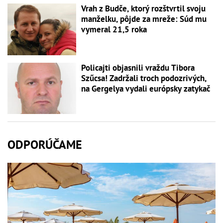
Vrah z Budče, ktorý rozštvrtil svoju
manželku, pôjde za mreže: Súd mu
vymeral 21,5 roka
Policajti objasnili vraždu Tibora
Szűcsa! Zadržali troch podozrivých,
na Gergelya vydali európsky zatykač
ODPORÚČAME