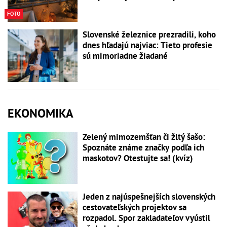
FOTO
Slovenské železnice prezradili, koho
dnes hľadajú najviac: Tieto profesie
sú mimoriadne žiadané
EKONOMIKA
Zelený mimozemšťan či žltý šašo:
Spoznáte známe značky podľa ich
maskotov? Otestujte sa! (kvíz)
Jeden z najúspešnejších slovenských
cestovateľských projektov sa
rozpadol. Spor zakladateľov vyústil