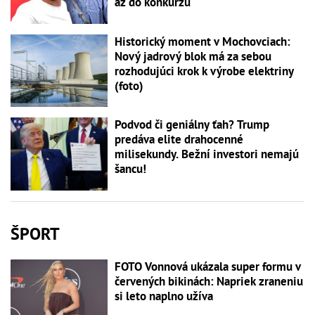
až do konkurzu
Historický moment v Mochovciach:
Nový jadrový blok má za sebou
rozhodujúci krok k výrobe elektriny
(foto)
Podvod či geniálny ťah? Trump
predáva elite drahocenné
milisekundy. Bežní investori nemajú
šancu!
ŠPORT
FOTO Vonnová ukázala super formu v
červených bikinách: Napriek zraneniu
si leto naplno užíva