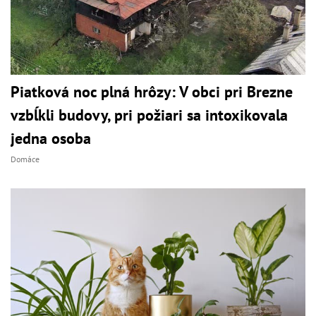
Piatková noc plná hrôzy: V obci pri Brezne
vzbĺkli budovy, pri požiari sa intoxikovala
jedna osoba
Domáce