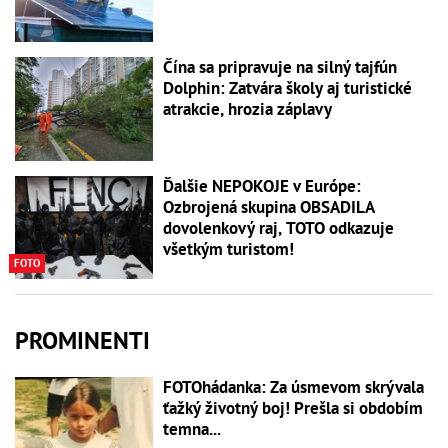
Čína sa pripravuje na silný tajfún
Dolphin: Zatvára školy aj turistické
atrakcie, hrozia záplavy
Ďalšie NEPOKOJE v Európe:
Ozbrojená skupina OBSADILA
dovolenkový raj, TOTO odkazuje
všetkým turistom!
FOTO
PROMINENTI
FOTOhádanka: Za úsmevom skrývala
ťažký životný boj! Prešla si obdobím
temna...