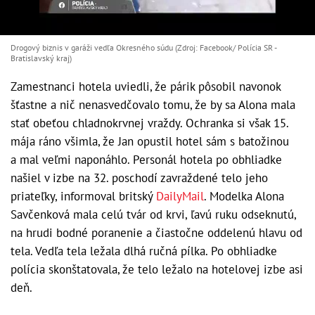
Drogový biznis v garáži vedľa Okresného súdu (Zdroj: Facebook/ Polícia SR -
Bratislavský kraj)
Zamestnanci hotela uviedli, že párik pôsobil navonok
šťastne a nič nenasvedčovalo tomu, že by sa Alona mala
stať obeťou chladnokrvnej vraždy. Ochranka si však 15.
mája ráno všimla, že Jan opustil hotel sám s batožinou
a mal veľmi naponáhlo. Personál hotela po obhliadke
našiel v izbe na 32. poschodí zavraždené telo jeho
priateľky, informoval britský
DailyMail
. Modelka Alona
Savčenková mala celú tvár od krvi, ľavú ruku odseknutú,
na hrudi bodné poranenie a čiastočne oddelenú hlavu od
tela. Vedľa tela ležala dlhá ručná pílka. Po obhliadke
polícia skonštatovala, že telo ležalo na hotelovej izbe asi
deň.