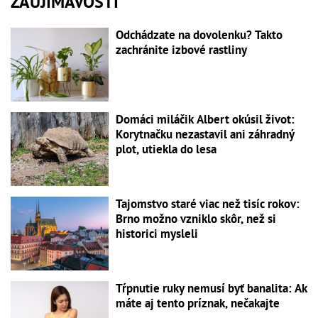
ZAUJÍMAVOSTI
Odchádzate na dovolenku? Takto
zachránite izbové rastliny
Domáci miláčik Albert okúsil život:
Korytnačku nezastavil ani záhradný
plot, utiekla do lesa
Tajomstvo staré viac než tisíc rokov:
Brno možno vzniklo skôr, než si
historici mysleli
Tŕpnutie ruky nemusí byť banalita: Ak
máte aj tento príznak, nečakajte