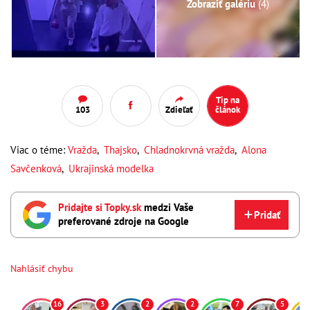
Zobraziť galériu
(4)
Tip na
103
Zdieľať
článok
Viac o téme:
Vražda
,
Thajsko
,
Chladnokrvná vražda
,
Alona
Savčenková
,
Ukrajinská modelka
Pridajte si Topky.sk
medzi Vaše
Pridať
preferované zdroje na Google
Nahlásiť chybu
16
3
2
2
7
5