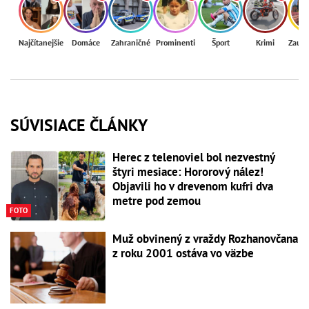
Najčítanejšie
Domáce
Zahraničné
Prominenti
Šport
Krimi
Zaují
SÚVISIACE ČLÁNKY
Herec z telenoviel bol nezvestný
štyri mesiace: Hororový nález!
Objavili ho v drevenom kufri dva
metre pod zemou
FOTO
Muž obvinený z vraždy Rozhanovčana
z roku 2001 ostáva vo väzbe