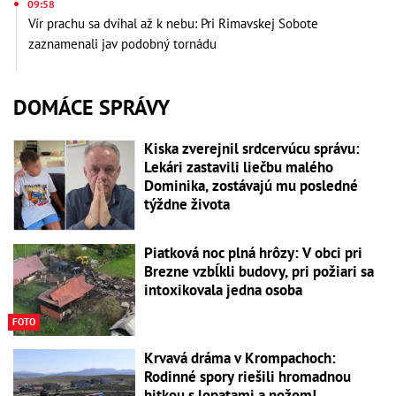
09:58
Vír prachu sa dvíhal až k nebu: Pri Rimavskej Sobote
zaznamenali jav podobný tornádu
DOMÁCE SPRÁVY
Kiska zverejnil srdcervúcu správu:
Lekári zastavili liečbu malého
Dominika, zostávajú mu posledné
týždne života
Piatková noc plná hrôzy: V obci pri
Brezne vzbĺkli budovy, pri požiari sa
intoxikovala jedna osoba
FOTO
Krvavá dráma v Krompachoch:
Rodinné spory riešili hromadnou
bitkou s lopatami a nožom!