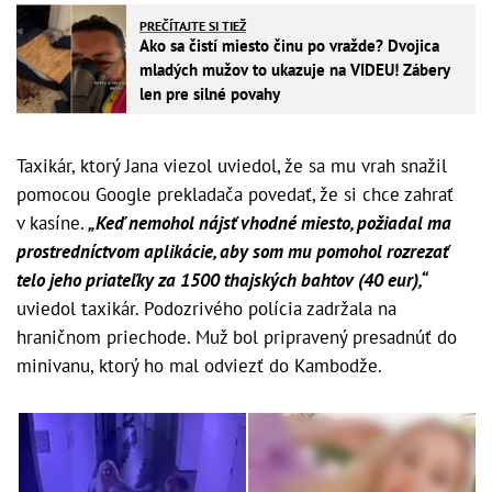
PREČÍTAJTE SI TIEŽ
Ako sa čistí miesto činu po vražde? Dvojica
mladých mužov to ukazuje na VIDEU! Zábery
len pre silné povahy
Taxikár, ktorý Jana viezol uviedol, že sa mu vrah snažil
pomocou Google prekladača povedať, že si chce zahrať
v kasíne.
„Keď nemohol nájsť vhodné miesto, požiadal ma
prostredníctvom aplikácie, aby som mu pomohol rozrezať
telo jeho priateľky za 1500 thajských bahtov (40 eur),“
uviedol taxikár. Podozrivého polícia zadržala na
hraničnom priechode. Muž bol pripravený presadnúť do
minivanu, ktorý ho mal odviezť do Kambodže.