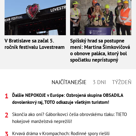
V Bratislave sa začal 5.
Spišský hrad sa postupne
ročník festivalu Lovestream
mení: Martina Šimkovičová
o obnove paláca, ktorý bol
spočiatku neprístupný
NAJČÍTANEJŠIE
3 DNI
TÝŽDEŇ
Ďalšie NEPOKOJE v Európe: Ozbrojená skupina OBSADILA
dovolenkový raj, TOTO odkazuje všetkým turistom!
Skončia ako oni? Gáboríkovci čelia obrovskému tlaku: TIETO
hokejové manželstvá neprežili!
Krvavá dráma v Krompachoch: Rodinné spory riešili