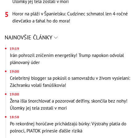
Úlomky jej tela zostali v mori
Horor na pláži v Španielsku: Cudzinec schmatol len 4-ročné
dievčatko a ťahal ho do mora!
NAJNOVŠIE ČLÁNKY
19:19
Irán pohrozil zničením energetiky! Trump napokon odvolal
plánovaný úder
19:00
Celebritný blogger sa pokúsil o samovraždu v živom vysielaní:
Záchranku volali fanúšikovia!
19:00
Žena išla šnorchlovať a pozorovať delfíny, skončila bez nohy!
Úlomky jej tela zostali v mori
18:58
Po rekordnej horúčave prichádzajú búrky: Výstrahy platia do
polnoci, PIATOK prinesie ďalšie riziká