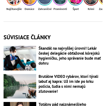
Najčítanejšie
Domáce
Zahraničné
Prominenti
Šport
Krimi
Zaují
SÚVISIACE ČLÁNKY
Škandál na najvyššej úrovni! Lekár
českej delegácie obťažoval kórejskú
hygieničku, jeho správanie bude mať
dohru
Brutálne VIDEO rybárov, ktorí týrali
labuť aj kapra: Už im ide po krku
polícia, ľudia s nimi nemajú
zľutovanie!
Totálny pád najznámejšieho