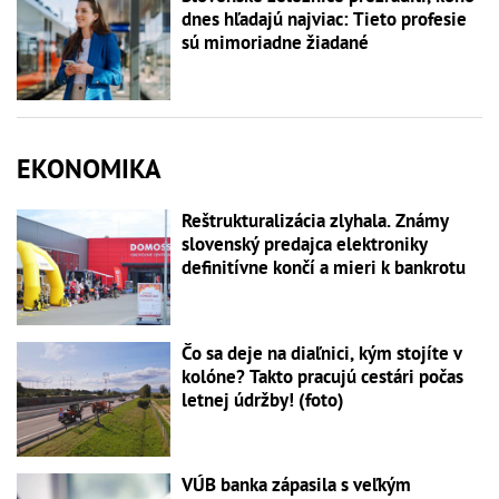
dnes hľadajú najviac: Tieto profesie
sú mimoriadne žiadané
EKONOMIKA
Reštrukturalizácia zlyhala. Známy
slovenský predajca elektroniky
definitívne končí a mieri k bankrotu
Čo sa deje na diaľnici, kým stojíte v
kolóne? Takto pracujú cestári počas
letnej údržby! (foto)
VÚB banka zápasila s veľkým