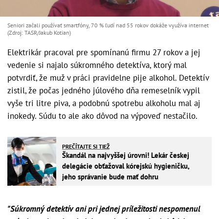
Seniori začali používať smartfóny, 70 % ľudí nad 55 rokov dokáže využíva internet
(Zdroj: TASR/Jakub Kotian)
Elektrikár pracoval pre spomínanú firmu 27 rokov a jej
vedenie si najalo súkromného detektíva, ktorý mal
potvrdiť, že muž v práci pravidelne pije alkohol. Detektív
zistil, že počas jedného júlového dňa remeselník vypil
vyše tri litre piva, a podobnú spotrebu alkoholu mal aj
inokedy. Súdu to ale ako dôvod na výpoveď nestačilo.
PREČÍTAJTE SI TIEŽ
Škandál na najvyššej úrovni! Lekár českej
delegácie obťažoval kórejskú hygieničku,
jeho správanie bude mať dohru
"Súkromný detektív ani pri jednej príležitosti nespomenul