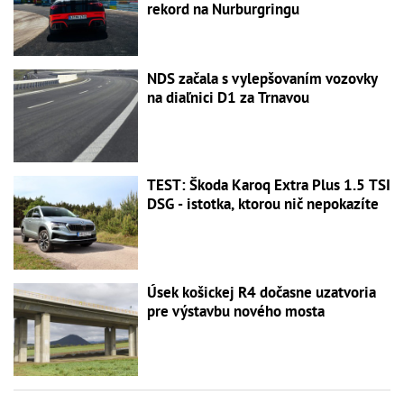
rekord na Nurburgringu
NDS začala s vylepšovaním vozovky
na diaľnici D1 za Trnavou
TEST: Škoda Karoq Extra Plus 1.5 TSI
DSG - istotka, ktorou nič nepokazíte
Úsek košickej R4 dočasne uzatvoria
pre výstavbu nového mosta