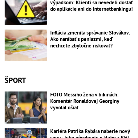
výpadkom: Klienti sa nevedeli dostať
do aplikácie ani do internetbankingu!
Inflácia zmenila správanie Slovákov:
Ako narábať s peniazmi, keď
nechcete zbytočne riskovať?
ŠPORT
FOTO Messiho žena v bikinách:
Komentár Ronaldovej Georginy
vyvolal ošiaľ
Kariéra Patrika Rybára naberie nový
smer: Jeho pôsobenie v klube z KHL