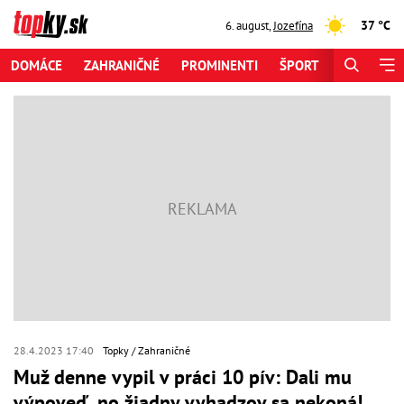
37 °C
6. august
,
Jozefína
DOMÁCE
ZAHRANIČNÉ
PROMINENTI
ŠPORT
ZAUJÍMAV
28.4.2023 17:40
Topky
Zahraničné
Muž denne vypil v práci 10 pív: Dali mu
výpoveď, no žiadny vyhadzov sa nekoná!