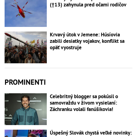
(†13) zahynula pred očami rodičov
Krvavý útok v Jemene: Húsíovia
zabili desiatky vojakov, konflikt sa
opäť vyostruje
PROMINENTI
Celebritný blogger sa pokúsil o
samovraždu v živom vysielaní:
Záchranku volali fanúšikovia!
Úspešný Slovák chystá veľké novinky: