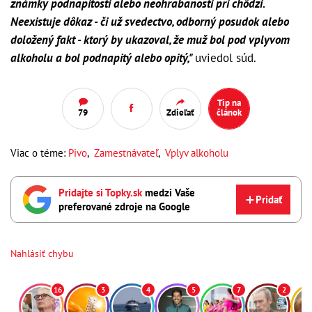
známky podnapitosti alebo neohrabanosti pri chôdzi.
Neexistuje dôkaz - či už svedectvo, odborný posudok alebo
doložený fakt - ktorý by ukazoval, že muž bol pod vplyvom
alkoholu a bol podnapitý alebo opitý,"
uviedol súd.
Tip na
79
Zdieľať
článok
Viac o téme:
Pivo
,
Zamestnávateľ
,
Vplyv alkoholu
Pridajte si Topky.sk
medzi Vaše
Pridať
preferované zdroje na Google
Nahlásiť chybu
16
3
4
5
7
2