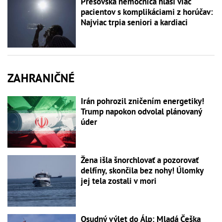
Prešovská nemocnica hlási viac
pacientov s komplikáciami z horúčav:
Najviac trpia seniori a kardiaci
ZAHRANIČNÉ
Irán pohrozil zničením energetiky!
Trump napokon odvolal plánovaný
úder
Žena išla šnorchlovať a pozorovať
delfíny, skončila bez nohy! Úlomky
jej tela zostali v mori
Osudný výlet do Álp: Mladá Češka