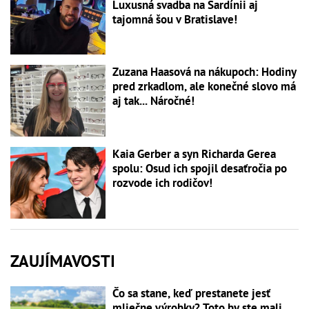
Luxusná svadba na Sardínii aj
tajomná šou v Bratislave!
Zuzana Haasová na nákupoch: Hodiny
pred zrkadlom, ale konečné slovo má
aj tak... Náročné!
Kaia Gerber a syn Richarda Gerea
spolu: Osud ich spojil desaťročia po
rozvode ich rodičov!
ZAUJÍMAVOSTI
Čo sa stane, keď prestanete jesť
mliečne výrobky? Toto by ste mali