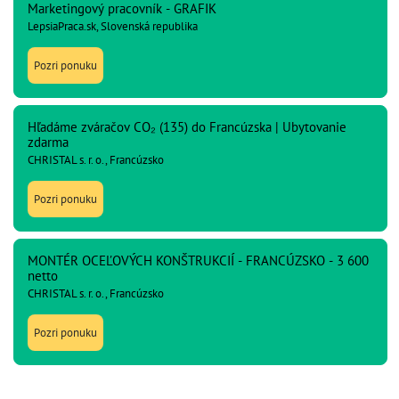
Marketingový pracovník - GRAFIK
LepsiaPraca.sk, Slovenská republika
Pozri ponuku
Hľadáme zváračov CO₂ (135) do Francúzska | Ubytovanie
zdarma
CHRISTAL s. r. o., Francúzsko
Pozri ponuku
MONTÉR OCEĽOVÝCH KONŠTRUKCIÍ - FRANCÚZSKO - 3 600
netto
CHRISTAL s. r. o., Francúzsko
Pozri ponuku