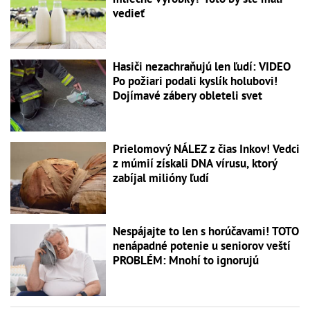
vedieť
Hasiči nezachraňujú len ľudí: VIDEO
Po požiari podali kyslík holubovi!
Dojímavé zábery obleteli svet
Prielomový NÁLEZ z čias Inkov! Vedci
z múmií získali DNA vírusu, ktorý
zabíjal milióny ľudí
Nespájajte to len s horúčavami! TOTO
nenápadné potenie u seniorov veští
PROBLÉM: Mnohí to ignorujú