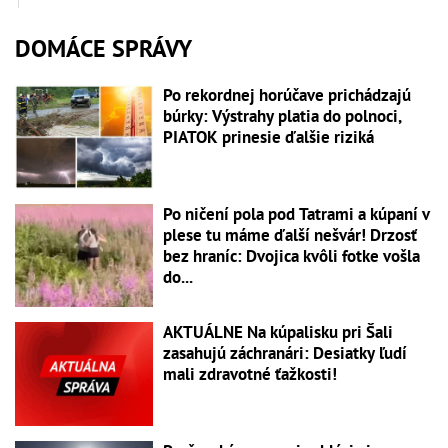
DOMÁCE SPRÁVY
Po rekordnej horúčave prichádzajú
búrky: Výstrahy platia do polnoci,
PIATOK prinesie ďalšie riziká
Po ničení pola pod Tatrami a kúpaní v
plese tu máme ďalší nešvár! Drzosť
bez hraníc: Dvojica kvôli fotke vošla
do...
AKTUÁLNE Na kúpalisku pri Šali
zasahujú záchranári: Desiatky ľudí
mali zdravotné ťažkosti!