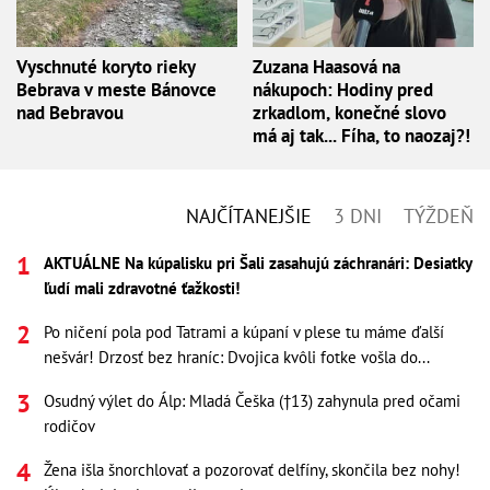
Vyschnuté koryto rieky
Zuzana Haasová na
Bebrava v meste Bánovce
nákupoch: Hodiny pred
nad Bebravou
zrkadlom, konečné slovo
má aj tak... Fíha, to naozaj?!
NAJČÍTANEJŠIE
3 DNI
TÝŽDEŇ
AKTUÁLNE Na kúpalisku pri Šali zasahujú záchranári: Desiatky
ľudí mali zdravotné ťažkosti!
Po ničení pola pod Tatrami a kúpaní v plese tu máme ďalší
nešvár! Drzosť bez hraníc: Dvojica kvôli fotke vošla do...
Osudný výlet do Álp: Mladá Češka (†13) zahynula pred očami
rodičov
Žena išla šnorchlovať a pozorovať delfíny, skončila bez nohy!