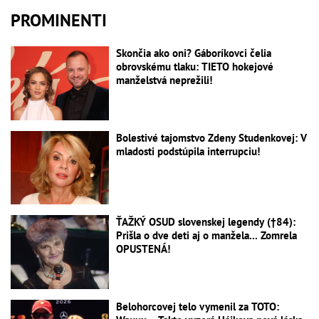
PROMINENTI
Skončia ako oni? Gáboríkovci čelia
obrovskému tlaku: TIETO hokejové
manželstvá neprežili!
Bolestivé tajomstvo Zdeny Studenkovej: V
mladosti podstúpila interrupciu!
ŤAŽKÝ OSUD slovenskej legendy (†84):
Prišla o dve deti aj o manžela... Zomrela
OPUSTENÁ!
Belohorcovej telo vymenil za TOTO: