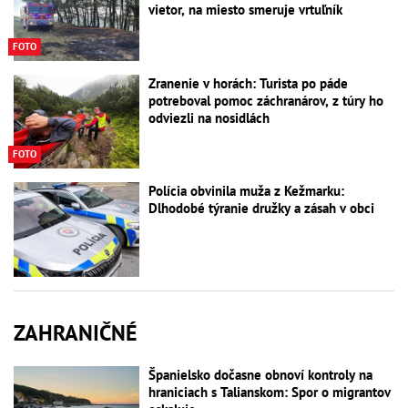
vietor, na miesto smeruje vrtuľník
FOTO
Zranenie v horách: Turista po páde
potreboval pomoc záchranárov, z túry ho
odviezli na nosidlách
FOTO
Polícia obvinila muža z Kežmarku:
Dlhodobé týranie družky a zásah v obci
ZAHRANIČNÉ
Španielsko dočasne obnoví kontroly na
hraniciach s Talianskom: Spor o migrantov