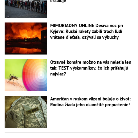
eskaluje
MIMORIADNY ONLINE Desivá noc pri
Kyjeve: Ruské rakety zabili troch ľudí
vrátane dieťaťa, ozývali sa výbuchy
Otravné komáre možno na vás neletia len
tak: TEST výskumníkov, čo ich priťahujú
najviac?
Američan v ruskom väzení bojuje o život:
Rodina žiada jeho okamžité prepustenie!