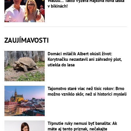
Wauuu... Takto vyzerá Hájkova nová láska
v bikinách!
ZAUJÍMAVOSTI
Domáci miláčik Albert okúsil život:
Korytnačku nezastavil ani záhradný plot,
utiekla do lesa
Tajomstvo staré viac než tisíc rokov: Brno
možno vzniklo skôr, než si historici mysleli
Tŕpnutie ruky nemusí byť banalita: Ak
máte aj tento príznak, nečakajte