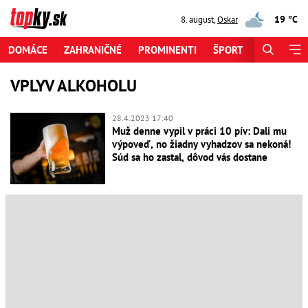
19 °C
8. august
,
Oskar
DOMÁCE
ZAHRANIČNÉ
PROMINENTI
ŠPORT
ZAUJÍMAV
VPLYV ALKOHOLU
28.4.2023 17:40
Muž denne vypil v práci 10 pív: Dali mu
výpoveď, no žiadny vyhadzov sa nekoná!
Súd sa ho zastal, dôvod vás dostane