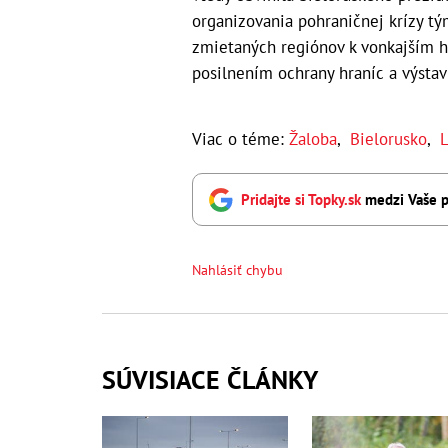
organizovania pohraničnej krízy tý
zmietaných regiónov k vonkajším h
posilnením ochrany hraníc a výstav
Viac o téme:
Žaloba
,
Bielorusko
,
L
Pridajte si Topky.sk
medzi Vaše p
Nahlásiť chybu
SÚVISIACE ČLÁNKY