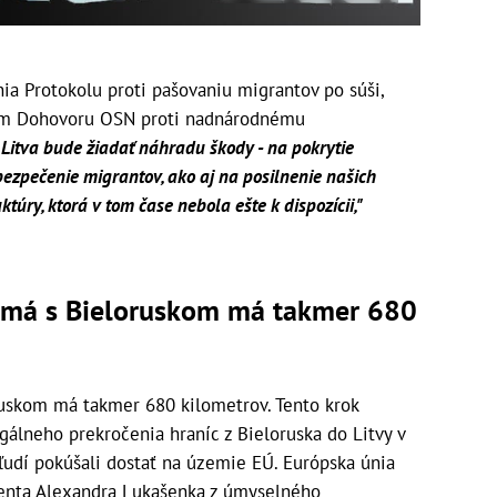
nia Protokolu proti pašovaniu migrantov po súši,
kom Dohovoru OSN proti nadnárodnému
"
Litva bude žiadať náhradu škody - na pokrytie
bezpečenie migrantov, ako aj na posilnenie našich
úry, ktorá v tom čase nebola ešte k dispozícii,"
y má s Bieloruskom má takmer 680
ruskom má takmer 680 kilometrov. Tento krok
gálneho prekročenia hraníc z Bieloruska do Litvy v
 ľudí pokúšali dostať na územie EÚ. Európska únia
denta Alexandra Lukašenka z úmyselného