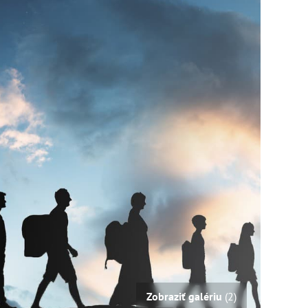
Zobraziť galériu
(2)