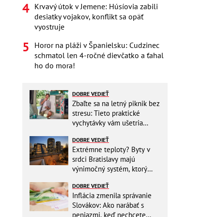
Krvavý útok v Jemene: Húsíovia zabili
desiatky vojakov, konflikt sa opäť
vyostruje
Horor na pláži v Španielsku: Cudzinec
schmatol len 4-ročné dievčatko a ťahal
ho do mora!
DOBRE VEDIEŤ
Zbaľte sa na letný piknik bez
stresu: Tieto praktické
vychytávky vám ušetria
miesto v batohu!
DOBRE VEDIEŤ
Extrémne teploty? Byty v
srdci Bratislavy majú
výnimočný systém, ktorý
ešte aj šetrí náklady
DOBRE VEDIEŤ
Inflácia zmenila správanie
Slovákov: Ako narábať s
peniazmi, keď nechcete