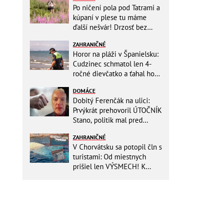
Po ničení pola pod Tatrami a
kúpaní v plese tu máme
ďalší nešvár! Drzosť bez
hraníc: Dvojica kvôli fotke
ZAHRANIČNÉ
vošla do...
Horor na pláži v Španielsku:
Cudzinec schmatol len 4-
ročné dievčatko a ťahal ho
do mora!
DOMÁCE
Dobitý Ferenčák na ulici:
Prvýkrát prehovoril ÚTOČNÍK
Stano, politik mal pred
útokom napomenúť hlučnú
ZAHRANIČNÉ
partiu!
V Chorvátsku sa potopil čln s
turistami: Od miestnych
prišiel len VÝSMECH! K
prípadu sa vyjadrila polícia