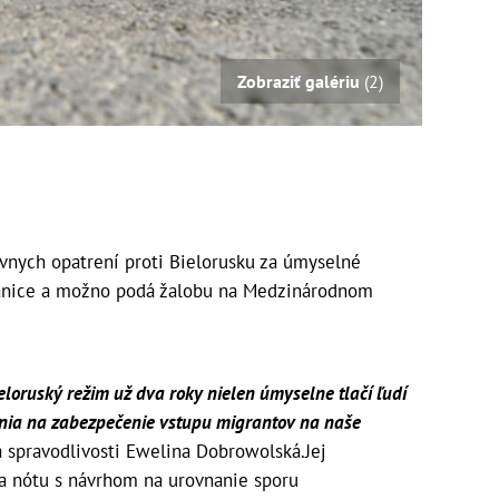
Zobraziť galériu
(2)
rávnych opatrení proti Bielorusku za úmyselné
ranice a možno podá žalobu na Medzinárodnom
loruský režim už dva roky nielen úmyselne tlačí ľudí
renia na zabezpečenie vstupu migrantov na naše
a spravodlivosti Ewelina Dobrowolská.Jej
ka nótu s návrhom na urovnanie sporu