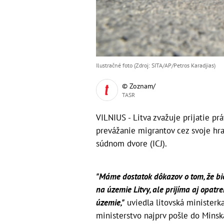
Ilustračné foto (Zdroj: SITA/AP/Petros Karadjias)
© Zoznam/
TASR
VILNIUS - Litva zvažuje prijatie p
prevážanie migrantov cez svoje h
súdnom dvore (ICJ).
"Máme dostatok dôkazov o tom, že bie
na územie Litvy, ale prijíma aj opat
územie,"
uviedla litovská ministerk
ministerstvo najprv pošle do Mins