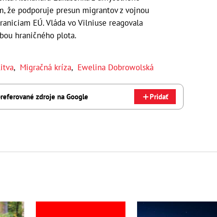
m, že podporuje presun migrantov z vojnou
raniciam EÚ. Vláda vo Vilniuse reagovala
bou hraničného plota.
itva
,
Migračná kríza
,
Ewelina Dobrowolská
referované zdroje na Google
Pridať