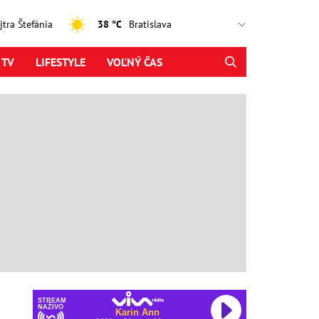
ajtra Štefánia
38 °C
 TV
LIFESTYLE
VOĽNÝ ČAS
STREAM
NAŽIVO
Karin Ann