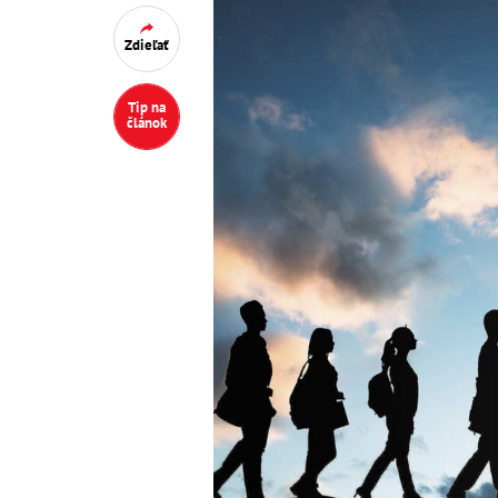
Zdieľať
Tip na
článok