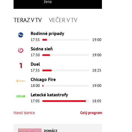
žena
TERAZ V TV
VEČER V TV
Rodinné prípady
17:55
19:00
Súdna sieň
17:50
19:00
Duel
17:55
18:25
Chicago Fire
18:00
19:00
Letecké katastrofy
17:05
18:05
Navoľ stanice
Celý program
DOMÁCE