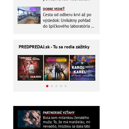
zbytočne riskovať?
DOBRE VEDIEŤ
Cesta od odberu krvi až po
výsledok: Unikátny pohľad
do špičkového laboratória na
Slovensku
PREDPREDAJ
.sk - Tu sa rodia zážitky
PARTNERSKÉ VZŤAHY
Bola som milenkou ženatého
muža: To, že má manželku, mi
nevadilo, hrozbou sa stala táto