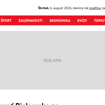
Štvrtok
,
6. august
2026
,
meniny má
Jozefína
, z
ŠPORT
ZAUJÍMAVOSTI
EKONOMIKA
KVÍZY
TOPKY