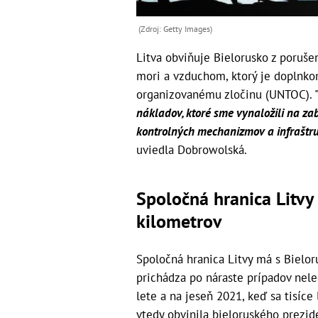
(Zdroj: Getty Images)
Litva obviňuje Bielorusko z poruše
mori a vzduchom, ktorý je dopln
organizovanému zločinu (UNTOC). 
nákladov, ktoré sme vynaložili na za
kontrolných mechanizmov a infraštrukt
uviedla Dobrowolská.
Spoločná hranica Litv
kilometrov
Spoločná hranica Litvy má s Bielo
prichádza po náraste prípadov nele
lete a na jeseň 2021, keď sa tisíce
vtedy obvinila bieloruského prezi