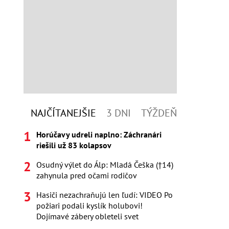
NAJČÍTANEJŠIE
3 DNI
TÝŽDEŇ
Horúčavy udreli naplno: Záchranári
riešili už 83 kolapsov
Osudný výlet do Álp: Mladá Češka (†14)
zahynula pred očami rodičov
Hasiči nezachraňujú len ľudí: VIDEO Po
požiari podali kyslík holubovi!
Dojímavé zábery obleteli svet