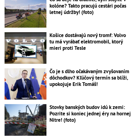
kolóne? Takto pracujú cestári počas
letnej údržby! (foto)
Košice dostávajú nový tromf: Volvo
tu má vyrábať elektromobil, ktorý
mieri proti Tesle
Čo je s dlho očakávaným zvyšovaním
dôchodkov? Kľúčový termín sa blíži,
upokojuje Erik Tomáš!
Stovky banských budov idú k zemi:
Pozrite si koniec jednej éry na hornej
Nitre! (foto)