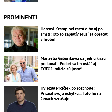
PROMINENTI
Hercovi Kramplovi rastú dlhy aj po
smrti: Kto to zaplatí? Musí sa obracať
v hrobe!
Manželia Gáboríkovci už jednu krízu
prekonali: Podarí sa im ustáť aj
TOTO? Indície sú jasné!
Hviezda Prcičiek po rozchode:
Priznal svoju úchylku... Toto ho na
ženách vzrušuje!