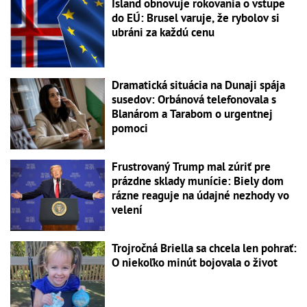
Island obnovuje rokovania o vstupe
do EÚ: Brusel varuje, že rybolov si
ubráni za každú cenu
Dramatická situácia na Dunaji spája
susedov: Orbánová telefonovala s
Blanárom a Tarabom o urgentnej
pomoci
Frustrovaný Trump mal zúriť pre
prázdne sklady munície: Biely dom
rázne reaguje na údajné nezhody vo
velení
Trojročná Briella sa chcela len pohrať:
O niekoľko minút bojovala o život