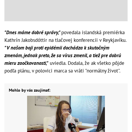
"Dnes máme dobré správy,"
povedala islandská premiérka
Kathrín Jakobsdóttir na tlačovej konferencii v Reykjavíku.
"V našom boji proti epidémii dochádza k skutočným
zmenám, jednak preto, že sa vírus zmenil, a tiež pre dobrú
mieru zaočkovanosti,"
uviedla. Dodala, že ak všetko pôjde
podľa plánu, v polovici marca sa vráti "normálny život".
Mohlo by vás zaujímať: