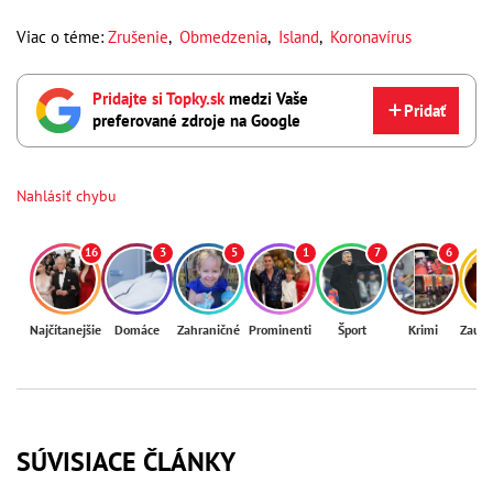
Viac o téme:
Zrušenie
,
Obmedzenia
,
Island
,
Koronavírus
Pridajte si Topky.sk
medzi Vaše
Pridať
preferované zdroje na Google
Nahlásiť chybu
16
3
5
1
7
6
Najčítanejšie
Domáce
Zahraničné
Prominenti
Šport
Krimi
Zaují
SÚVISIACE ČLÁNKY