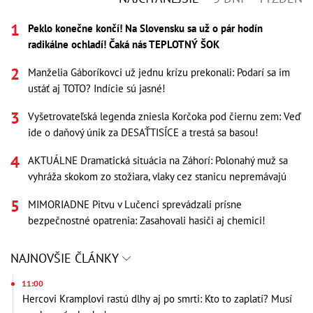
Peklo konečne končí! Na Slovensku sa už o pár hodín
radikálne ochladí! Čaká nás TEPLOTNÝ ŠOK
Manželia Gáboríkovci už jednu krízu prekonali: Podarí sa im
ustáť aj TOTO? Indície sú jasné!
Vyšetrovateľská legenda zniesla Korčoka pod čiernu zem: Veď
ide o daňový únik za DESAŤTISÍCE a trestá sa basou!
AKTUÁLNE Dramatická situácia na Záhorí: Polonahý muž sa
vyhráža skokom zo stožiara, vlaky cez stanicu nepremávajú
MIMORIADNE Pitvu v Lučenci sprevádzali prísne
bezpečnostné opatrenia: Zasahovali hasiči aj chemici!
NAJNOVŠIE ČLÁNKY
11:00
Hercovi Kramplovi rastú dlhy aj po smrti: Kto to zaplatí? Musí