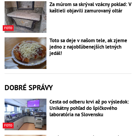
Za múrom sa skrýval vzácny poklad: V
kaštieli objavili zamurovaný oltár
FOTO
Toto sa deje v našom tele, ak zjeme
jedno z najobľúbenejších letných
jedál!
DOBRÉ SPRÁVY
Cesta od odberu krvi až po výsledok:
Unikátny pohľad do špičkového
laboratória na Slovensku
FOTO