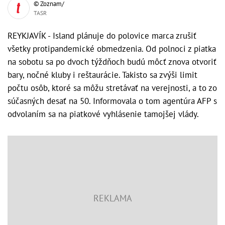
© Zoznam/
TASR
REYKJAVÍK - Island plánuje do polovice marca zrušiť
všetky protipandemické obmedzenia. Od polnoci z piatka
na sobotu sa po dvoch týždňoch budú môcť znova otvoriť
bary, nočné kluby i reštaurácie. Takisto sa zvýši limit
počtu osôb, ktoré sa môžu stretávať na verejnosti, a to zo
súčasných desať na 50. Informovala o tom agentúra AFP s
odvolaním sa na piatkové vyhlásenie tamojšej vlády.