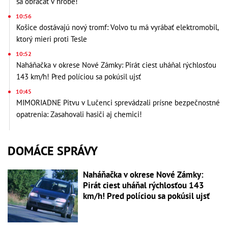
sa obracať v hrobe!
10:56
Košice dostávajú nový tromf: Volvo tu má vyrábať elektromobil,
ktorý mieri proti Tesle
10:52
Naháňačka v okrese Nové Zámky: Pirát ciest uháňal rýchlosťou
143 km/h! Pred políciou sa pokúsil ujsť
10:45
MIMORIADNE Pitvu v Lučenci sprevádzali prísne bezpečnostné
opatrenia: Zasahovali hasiči aj chemici!
DOMÁCE SPRÁVY
Naháňačka v okrese Nové Zámky:
Pirát ciest uháňal rýchlosťou 143
km/h! Pred políciou sa pokúsil ujsť