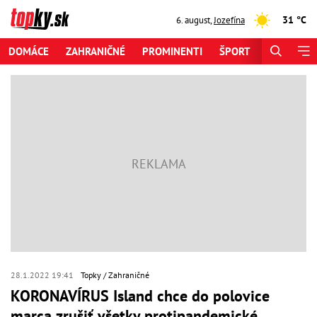
31 °C
6. august
,
Jozefína
DOMÁCE
ZAHRANIČNÉ
PROMINENTI
ŠPORT
ZAUJÍMAV
28.1.2022 19:41
Topky
Zahraničné
KORONAVÍRUS Island chce do polovice
marca zrušiť všetky protipandemické