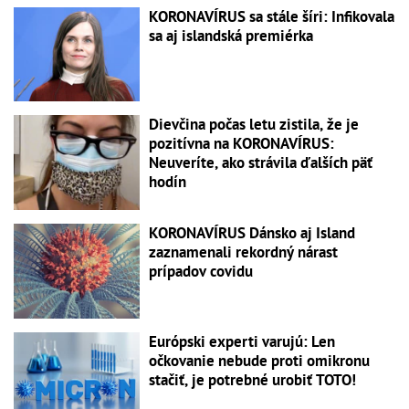
KORONAVÍRUS sa stále šíri: Infikovala
sa aj islandská premiérka
Dievčina počas letu zistila, že je
pozitívna na KORONAVÍRUS:
Neuveríte, ako strávila ďalších päť
hodín
KORONAVÍRUS Dánsko aj Island
zaznamenali rekordný nárast
prípadov covidu
Európski experti varujú: Len
očkovanie nebude proti omikronu
stačiť, je potrebné urobiť TOTO!