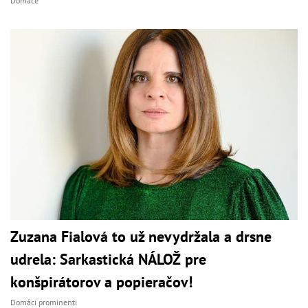
Domáce
Zuzana Fialová to už nevydržala a drsne
udrela: Sarkastická NÁLOŽ pre
konšpirátorov a popieračov!
Domáci prominenti