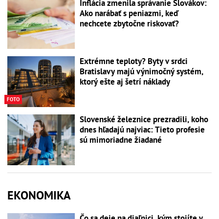
Inflácia zmenila správanie Slovákov:
Ako narábať s peniazmi, keď
nechcete zbytočne riskovať?
Extrémne teploty? Byty v srdci
Bratislavy majú výnimočný systém,
ktorý ešte aj šetrí náklady
FOTO
Slovenské železnice prezradili, koho
dnes hľadajú najviac: Tieto profesie
sú mimoriadne žiadané
EKONOMIKA
Čo sa deje na diaľnici, kým stojíte v