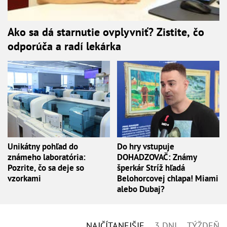
Ako sa dá starnutie ovplyvniť? Zistite, čo
odporúča a radí lekárka
Unikátny pohľad do
Do hry vstupuje
známeho laboratória:
DOHADZOVAČ: Známy
Pozrite, čo sa deje so
šperkár Stríž hľadá
vzorkami
Belohorcovej chlapa! Miami
alebo Dubaj?
NAJČÍTANEJŠIE
3 DNI
TÝŽDEŇ