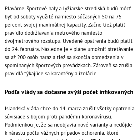
Plavárne, športové haly a lyžiarske strediská budú môcť
byť od soboty využité namiesto súčasných 50 na 75
percent svojej maximálnej kapacity. Začne tiež platiť
pravidlo dodržiavania metrového namiesto
dvojmetrového rozstupu. Uvedené opatrenia budú platiť
do 24. februára. Následne je v pláne umožniť stretávanie
sa až 200 osôb naraz a tiež sa skončia obmedzenia v
spomínaných športových prevádzkach. Zároveň sa zrušia
pravidlá týkajúce sa karantény a izolácie.
Podľa vlády sa dočasne zvýši počet infikovaných
Islandská vláda chce do 14. marca zrušiť všetky opatrenia
súvisiace s bojom proti pandémii koronavírusu.
Podmienkou je, že sa neobjavia nové varianty a nedôjde
k nárastu počtu vážnych prípadov ochorenia, ktoré