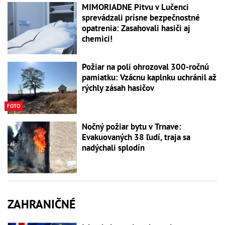
MIMORIADNE Pitvu v Lučenci
sprevádzali prísne bezpečnostné
opatrenia: Zasahovali hasiči aj
chemici!
Požiar na poli ohrozoval 300-ročnú
pamiatku: Vzácnu kaplnku uchránil až
rýchly zásah hasičov
FOTO
Nočný požiar bytu v Trnave:
Evakuovaných 38 ľudí, traja sa
nadýchali splodín
ZAHRANIČNÉ