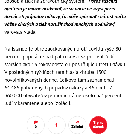
spôsobia tlak na zdravotnícky systém.
"Počas rušenia
opatrení je možné očakávať, že sa dočasne zvýši počet
domácich prípadov nákazy, čo môže spôsobiť i nárast počtu
vážne chorých a tiež narušiť chod mnohých podnikov,"
varovala vláda.
Na Islande je plne zaočkovaných proti covidu vyše 80
percent populácie nad päť rokov a 52 percent ľudí
starších ako 16 rokov dostalo i posilňujúcu tretiu dávku.
V posledných týždňoch tam hlásia zhruba 1300
novoinfikovaných denne. Celkovo tam zaznamenali
64.486 potvrdených prípadov nákazy a 46 obetí. Z
360.000 obyvateľov je momentálne okolo päť percent
ľudí v karanténe alebo izolácii.
Tip na
0
Zdieľať
článok