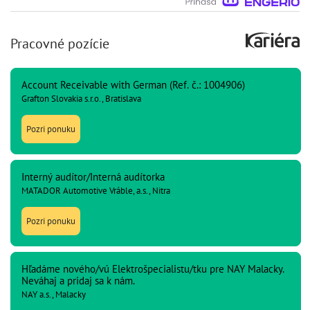
Pracovné pozície
Account Receivable with German (Ref. č.: 1004906)
Grafton Slovakia s.r.o., Bratislava
Pozri ponuku
Interný audítor/Interná audítorka
MATADOR Automotive Vráble, a.s., Nitra
Pozri ponuku
Hľadáme nového/vú Elektrošpecialistu/tku pre NAY Malacky.
Neváhaj a pridaj sa k nám.
NAY a.s., Malacky