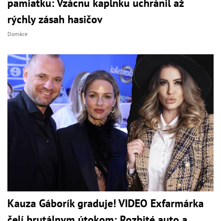
pamiatku: Vzácnu kaplnku uchránil až
rýchly zásah hasičov
Domáce
Kauza Gáborík graduje! VIDEO Exfarmárka
čelí brutálnym útokom: Rozbité auto a