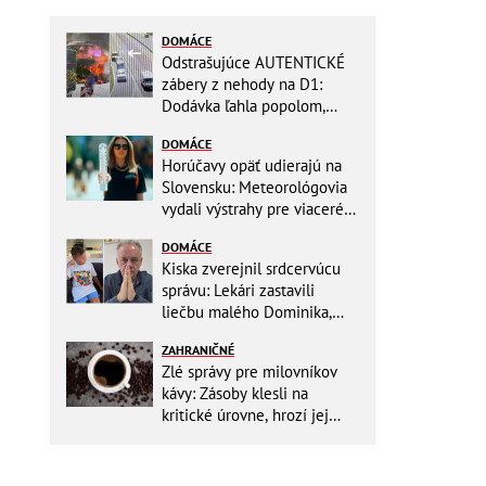
DOMÁCE
Odstrašujúce AUTENTICKÉ
zábery z nehody na D1:
Dodávka ľahla popolom,
ťažko zraneného
DOMÁCE
zachraňoval vrtuľník
Horúčavy opäť udierajú na
Slovensku: Meteorológovia
vydali výstrahy pre viaceré
okresy
DOMÁCE
Kiska zverejnil srdcervúcu
správu: Lekári zastavili
liečbu malého Dominika,
zostávajú mu posledné
ZAHRANIČNÉ
týždne života
Zlé správy pre milovníkov
kávy: Zásoby klesli na
kritické úrovne, hrozí jej
výrazné zdraženie!