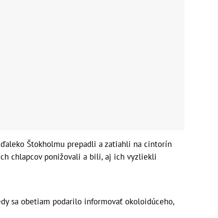
eďaleko Štokholmu prepadli a zatiahli na cintorín
h chlapcov ponižovali a bili, aj ich vyzliekli
edy sa obetiam podarilo informovať okoloidúceho,