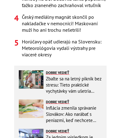
ťažko zraneného zachraňoval vrtuľník
Český mediálny magnát skončil po
nakladačke v nemocnici! Maskovaní
muži ho ani trochu nešetrili!
Horúčavy opäť udierajú na Slovensku:
Meteorológovia vydali výstrahy pre
viaceré okresy
DOBRE VEDIEŤ
Zbaľte sa na letný piknik bez
stresu: Tieto praktické
vychytávky vám ušetria
miesto v batohu!
DOBRE VEDIEŤ
Inflácia zmenila správanie
Slovákov: Ako narábať s
peniazmi, keď nechcete
zbytočne riskovať?
DOBRE VEDIEŤ
Za jedným výsledkom je