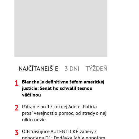
NAJČÍTANEJŠIE
3 DNI
TÝŽDEŇ
Blanche je definitívne šéfom americkej
justície: Senát ho schválil tesnou
väčšinou
Pátranie po 17-ročnej Adele: Polícia
prosí verejnosť o pomoc, od stredy o nej
nikto nevie
Odstrašujúce AUTENTICKÉ zábery z
nehody na D1: Dodávka ľahla popolom,