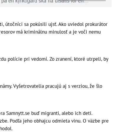
i, útočníci sa pokúsili ujsť. Ako uviedol prokurátor
gresorov má kriminálnu minulosť a je voči nemu
du polície pri vedomí. Zo zranení, ktoré utrpeli, by
námy. Vyšetrovatelia pracujú aj s verziou, že šlo
ra Samnytt.se buď migranti, alebo ich deti.
zbe. Podľa jeho obhajcu odmieta vinu. O väzbe pre
hodol.