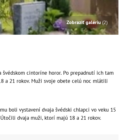
Zobraziť galériu
(2)
a švédskom cintoríne horor. Po prepadnutí ich tam
18 a 21 rokov. Muži svoje obete celú noc mlátili
ému boli vystavení dvaja švédski chlapci vo veku 15
 Útočili dvaja muži, ktorí majú 18 a 21 rokov.