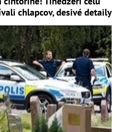
cintoríne! Tínedžeri celú
vali chlapcov, desivé detaily