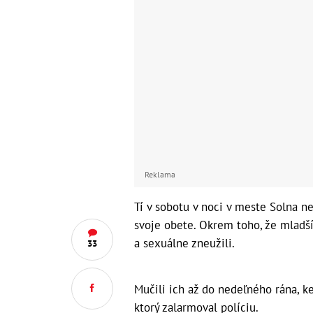
Reklama
Tí v sobotu v noci v meste Solna n
svoje obete. Okrem toho, že mladšíc
a sexuálne zneužili.
33
Mučili ich až do nedeľného rána, k
ktorý zalarmoval políciu.