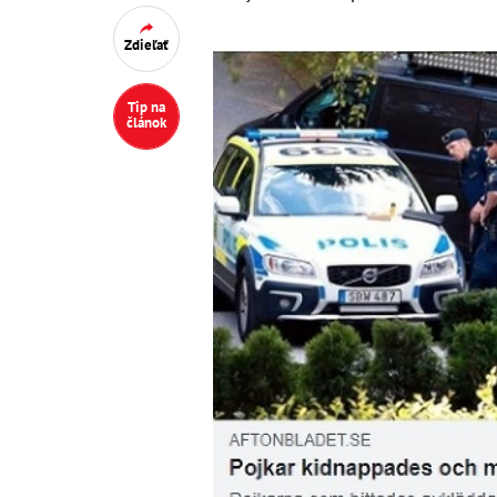
Zdieľať
Tip na
článok