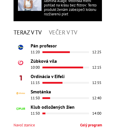
Jasmina Alagič Vrbovská mení
pohľad na krásu bez filtrov: Tento
produkt ženám zabezpečí krásnu
rozžiarenú pleť
TERAZ V TV
VEČER V TV
Pán profesor
11:20
12:25
Zúbková víla
10:00
12:15
Ordinácia v Eifeli
11:15
12:55
Smotánka
11:50
12:40
Klub odložených žien
11:50
14:00
Navoľ stanice
Celý program