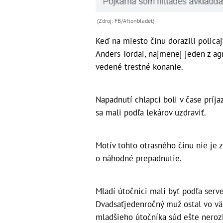
(Zdroj: FB/Aftonbladet)
Keď na miesto činu dorazili policajt
Anders Tordai, najmenej jeden z a
vedené trestné konanie.
Napadnutí chlapci boli v čase príjaz
sa mali podľa lekárov uzdraviť.
Motív tohto otrasného činu nie je z
o náhodné prepadnutie.
Mladí útočníci mali byť podľa serve
Dvadsaťjedenročný muž ostal vo vä
mladšieho útočníka súd ešte neroz