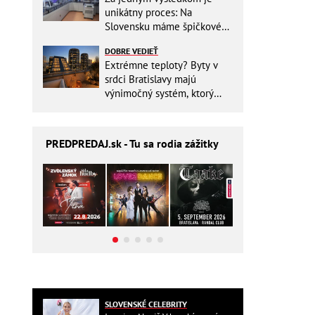
unikátny proces: Na
Slovensku máme špičkové
pracovisko
DOBRE VEDIEŤ
Extrémne teploty? Byty v
srdci Bratislavy majú
výnimočný systém, ktorý
ešte aj šetrí náklady
PREDPREDAJ
.sk - Tu sa rodia zážitky
SLOVENSKÉ CELEBRITY