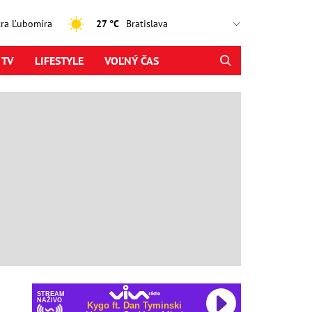
jtra Ľubomíra
27 °C
 TV
LIFESTYLE
VOĽNÝ ČAS
STREAM
NAŽIVO
Kygo ft. Dan Tyminski