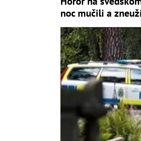
Horor na švédskom 
noc mučili a zneuží