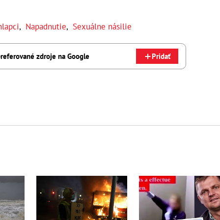
hlapci
,
Napadnutie
,
Sexuálne násilie
referované zdroje na Google
Pridať