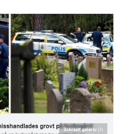
Zobraziť galériu
(2)