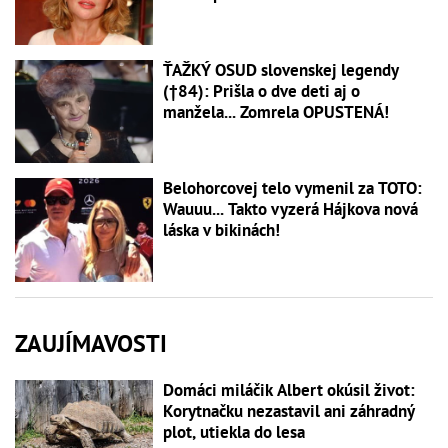
ŤAŽKÝ OSUD slovenskej legendy
(†84): Prišla o dve deti aj o
manžela... Zomrela OPUSTENÁ!
Belohorcovej telo vymenil za TOTO:
Wauuu... Takto vyzerá Hájkova nová
láska v bikinách!
ZAUJÍMAVOSTI
Domáci miláčik Albert okúsil život:
Korytnačku nezastavil ani záhradný
plot, utiekla do lesa