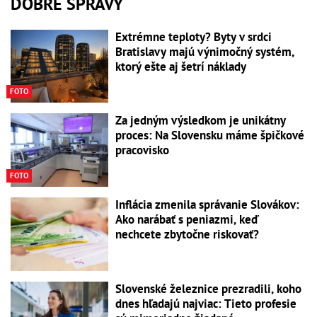
DOBRÉ SPRÁVY
Extrémne teploty? Byty v srdci
Bratislavy majú výnimočný systém,
ktorý ešte aj šetrí náklady
FOTO
Za jedným výsledkom je unikátny
proces: Na Slovensku máme špičkové
pracovisko
FOTO
Inflácia zmenila správanie Slovákov:
Ako narábať s peniazmi, keď
nechcete zbytočne riskovať?
Slovenské železnice prezradili, koho
dnes hľadajú najviac: Tieto profesie