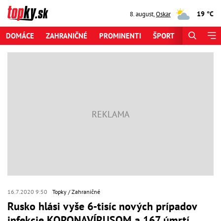
19 °C
8. august
,
Oskar
DOMÁCE
ZAHRANIČNÉ
PROMINENTI
ŠPORT
ZAUJÍMAV
16.7.2020 9:50
Topky
Zahraničné
Rusko hlási vyše 6-tisíc nových prípadov
infekcie KORONAVÍRUSOM a 167 úmrtí