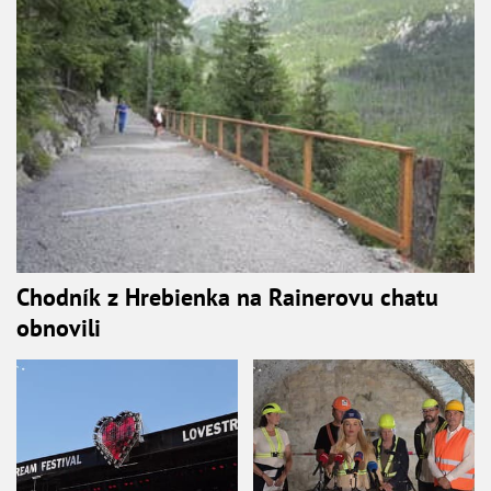
Chodník z Hrebienka na Rainerovu chatu
obnovili