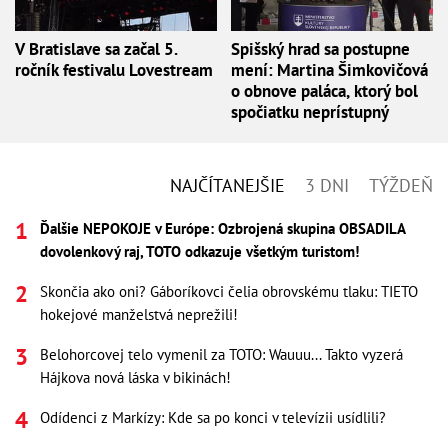
V Bratislave sa začal 5.
Spišský hrad sa postupne
ročník festivalu Lovestream
mení: Martina Šimkovičová
o obnove paláca, ktorý bol
spočiatku neprístupný
NAJČÍTANEJŠIE
3 DNI
TÝŽDEŇ
Ďalšie NEPOKOJE v Európe: Ozbrojená skupina OBSADILA
dovolenkový raj, TOTO odkazuje všetkým turistom!
Skončia ako oni? Gáboríkovci čelia obrovskému tlaku: TIETO
hokejové manželstvá neprežili!
Belohorcovej telo vymenil za TOTO: Wauuu... Takto vyzerá
Hájkova nová láska v bikinách!
Odídenci z Markízy: Kde sa po konci v televízii usídlili?