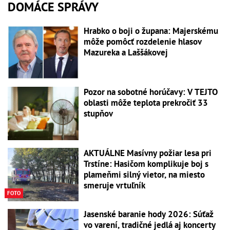
DOMÁCE SPRÁVY
Hrabko o boji o župana: Majerskému
môže pomôcť rozdelenie hlasov
Mazureka a Laššákovej
Pozor na sobotné horúčavy: V TEJTO
oblasti môže teplota prekročiť 33
stupňov
AKTUÁLNE Masívny požiar lesa pri
Trstíne: Hasičom komplikuje boj s
plameňmi silný vietor, na miesto
smeruje vrtuľník
FOTO
Jasenské baranie hody 2026: Súťaž
vo varení, tradičné jedlá aj koncerty