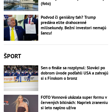
(foto)
Podvod či geniálny ťah? Trump
predáva elite drahocenné
milisekundy. Bežní investori nemajú
šancu!
ŠPORT
Sen o finále sa rozplynul: Slováci po
dobrom úvode podľahli USA a zahrajú
si s Fínskom o bronz
FOTO Vonnová ukázala super formu v
červených bikinách: Napriek zraneniu
si leto naplno užíva