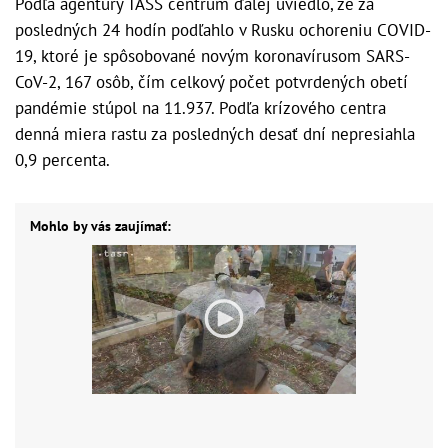
Podľa agentúry TASS centrum ďalej uviedlo, že za
posledných 24 hodín podľahlo v Rusku ochoreniu COVID-
19, ktoré je spôsobované novým koronavírusom SARS-
CoV-2, 167 osôb, čím celkový počet potvrdených obetí
pandémie stúpol na 11.937. Podľa krízového centra
denná miera rastu za posledných desať dní nepresiahla
0,9 percenta.
Mohlo by vás zaujímať: