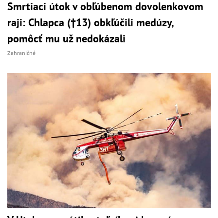
Smrtiaci útok v obľúbenom dovolenkovom
raji: Chlapca (†13) obkľúčili medúzy,
pomôcť mu už nedokázali
Zahraničné