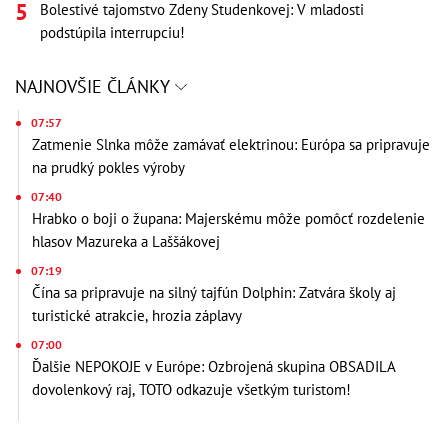
Bolestivé tajomstvo Zdeny Studenkovej: V mladosti
podstúpila interrupciu!
NAJNOVŠIE ČLÁNKY
07:57
Zatmenie Slnka môže zamávať elektrinou: Európa sa pripravuje
na prudký pokles výroby
07:40
Hrabko o boji o župana: Majerskému môže pomôcť rozdelenie
hlasov Mazureka a Laššákovej
07:19
Čína sa pripravuje na silný tajfún Dolphin: Zatvára školy aj
turistické atrakcie, hrozia záplavy
07:00
Ďalšie NEPOKOJE v Európe: Ozbrojená skupina OBSADILA
dovolenkový raj, TOTO odkazuje všetkým turistom!