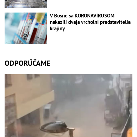
V Bosne sa KORONAVÍRUSOM
nakazili dvaja vrcholní predstavitelia
krajiny
ODPORÚČAME