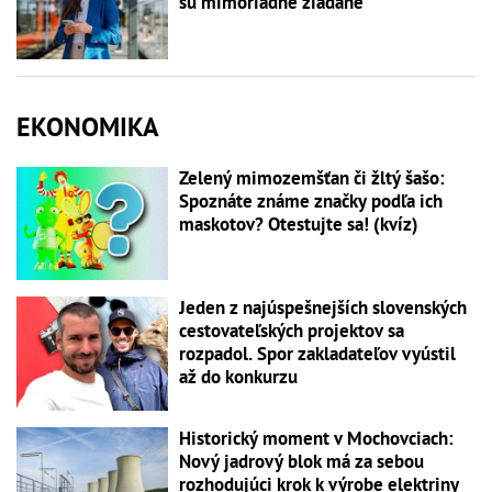
sú mimoriadne žiadané
EKONOMIKA
Zelený mimozemšťan či žltý šašo:
Spoznáte známe značky podľa ich
maskotov? Otestujte sa! (kvíz)
Jeden z najúspešnejších slovenských
cestovateľských projektov sa
rozpadol. Spor zakladateľov vyústil
až do konkurzu
Historický moment v Mochovciach:
Nový jadrový blok má za sebou
rozhodujúci krok k výrobe elektriny