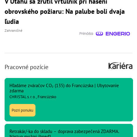
V Utahu sa zrútil vrtuľník pri hasení
obrovského požiaru: Na palube boli dvaja
ľudia
Zahraničné
Pracovné pozície
Hľadáme zváračov CO₂ (135) do Francúzska | Ubytovanie
zdarma
CHRISTAL s. r. o., Francúzsko
Pozri ponuku
Retrakár/-ka do skladu – doprava zabezpečená ZDARMA.
Nástup možný ihneď!