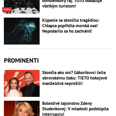
dovolenkový raj, TOTO odkazuje
všetkým turistom!
FOTO
Kúpanie sa skončilo tragédiou:
Chlapca popŕhlila morská osa!
Nepodarilo sa ho zachrániť
PROMINENTI
Skončia ako oni? Gáboríkovci čelia
obrovskému tlaku: TIETO hokejové
manželstvá neprežili!
Bolestivé tajomstvo Zdeny
Studenkovej: V mladosti podstúpila
interrupciu!