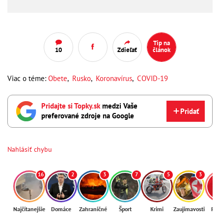
Tip na
10
Zdieľať
článok
Viac o téme:
Obete
,
Rusko
,
Koronavírus
,
COVID-19
Pridajte si Topky.sk
medzi Vaše
Pridať
preferované zdroje na Google
Nahlásiť chybu
16
2
3
7
5
3
Najčítanejšie
Domáce
Zahraničné
Šport
Krimi
Zaujímavosti
Reg