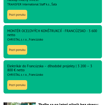
TRANSFER International Staff k.s., Šaľa
Pozri ponuku
MONTÉR OCEĽOVÝCH KONŠTRUKCIÍ - FRANCÚZSKO - 3 600
netto
CHRISTAL s. r. o., Francúzsko
Pozri ponuku
Elektrikár do Francúzska – dlhodobé projekty | 3 200 – 3
800 € netto
CHRISTAL s. r. o., Francúzsko
Pozri ponuku
Zbaľte sa na letný piknik bez stresu: