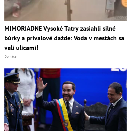
MIMORIADNE Vysoké Tatry zasiahli silné
búrky a prívalové dažde: Voda v mestách sa
valí ulicami!
Domáce