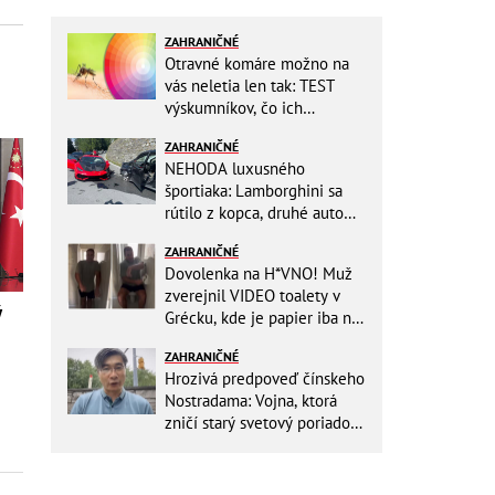
ZAHRANIČNÉ
Otravné komáre možno na
vás neletia len tak: TEST
výskumníkov, čo ich
priťahujú najviac?
ZAHRANIČNÉ
NEHODA luxusného
športiaka: Lamborghini sa
rútilo z kopca, druhé auto
dopadlo po čelnej zrážke
ZAHRANIČNÉ
horšie
Dovolenka na H*VNO! Muž
zverejnil VIDEO toalety v
ý
Grécku, kde je papier iba na
OKRASU: Utrieť sa musíte ísť
ZAHRANIČNÉ
do kuchyne
Hrozivá predpoveď čínskeho
Nostradama: Vojna, ktorá
zničí starý svetový poriadok!
Už sa viackrát nemýlil