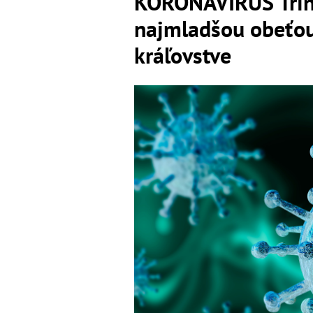
KORONAVÍRUS Triná
najmladšou obeťou
kráľovstve