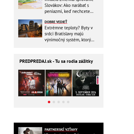
Slovákov: Ako narábať s
peniazmi, keď nechcete
zbytočne riskovať?
DOBRE VEDIEŤ
Extrémne teploty? Byty v
srdci Bratislavy majú
výnimočný systém, ktorý
ešte aj šetrí náklady
PREDPREDAJ
.sk - Tu sa rodia zážitky
PARTNERSKÉ VZŤAHY