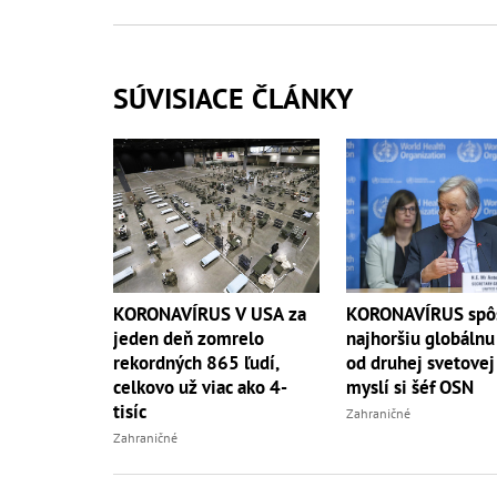
SÚVISIACE ČLÁNKY
KORONAVÍRUS V USA za
KORONAVÍRUS spôs
jeden deň zomrelo
najhoršiu globálnu
rekordných 865 ľudí,
od druhej svetovej
celkovo už viac ako 4-
myslí si šéf OSN
tisíc
Zahraničné
Zahraničné