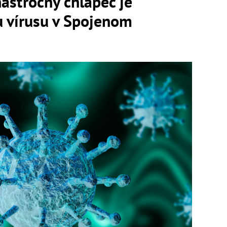
sťročný chlapec je
 vírusu v Spojenom