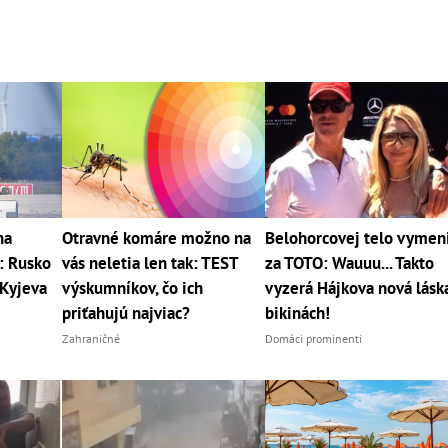
na
Otravné komáre možno na
Belohorcovej telo vymen
r: Rusko
vás neletia len tak: TEST
za TOTO: Wauuu... Takto
 Kyjeva
výskumníkov, čo ich
vyzerá Hájkova nová lásk
priťahujú najviac?
bikinách!
Zahraničné
Domáci prominenti