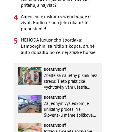
priťahujú najviac?
Američan v ruskom väzení bojuje o
život: Rodina žiada jeho okamžité
prepustenie!
NEHODA luxusného športiaka:
Lamborghini sa rútilo z kopca, druhé
auto dopadlo po čelnej zrážke horšie
DOBRE VEDIEŤ
Zbaľte sa na letný piknik bez
stresu: Tieto praktické
vychytávky vám ušetria
miesto v batohu!
DOBRE VEDIEŤ
Za jedným výsledkom je
unikátny proces: Na
Slovensku máme špičkové
pracovisko
DOBRE VEDIEŤ
Inflácia zmenila správanie