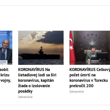
obil
KORONAVÍRUS Na
KORONAVÍRUS Celkov
 krízu
lietadlovej lodi sa šíri
počet úmrtí na
 vojny,
koronavírus, kapitán
koronavírus v Turecku
žiada o izolovanie
prekročil 200
posádky
Zahraničné
Zahraničné