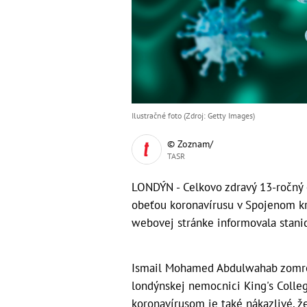
Ilustračné foto (Zdroj: Getty Images)
© Zoznam/
TASR
LONDÝN - Celkovo zdravý 13-ročný 
obeťou koronavírusu v Spojenom kr
webovej stránke informovala stani
Ismail Mohamed Abdulwahab zomrel
londýnskej nemocnici King's Coll
koronavírusom je také nákazlivé, ž