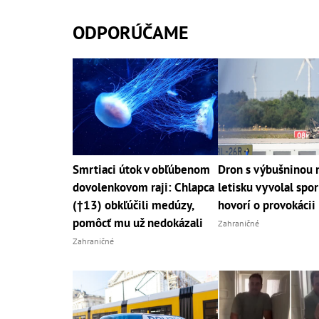
ODPORÚČAME
Smrtiaci útok v obľúbenom
Dron s výbušninou 
dovolenkovom raji: Chlapca
letisku vyvolal spo
(†13) obkľúčili medúzy,
hovorí o provokácii
pomôcť mu už nedokázali
Zahraničné
Zahraničné