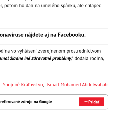
tor, potom ho dali na umelého spánku, ale chlapec
ronavíruse nájdete aj na Facebooku.
odina vo vyhlásení zverejnenom prostredníctvom
nemal žiadne iné zdravotné problémy,"
dodala rodina,
,
Spojené Kráľovstvo
,
Ismail Mohamed Abdulwahab
referované zdroje na Google
Pridať