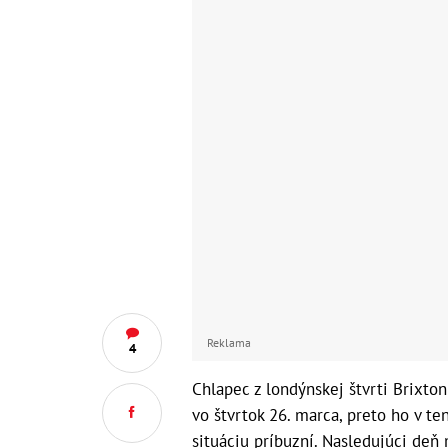
Reklama
4
Chlapec z londýnskej štvrti Brixto
vo štvrtok 26. marca, preto ho v te
situáciu príbuzní. Nasledujúci deň