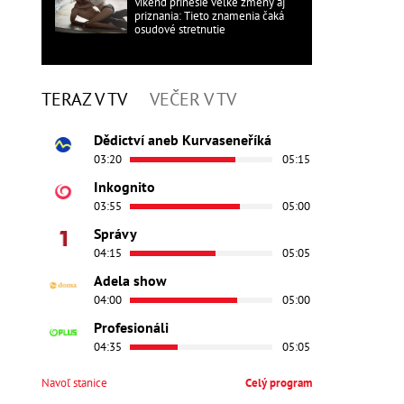
Víkend prinesie veľké zmeny aj
priznania: Tieto znamenia čaká
osudové stretnutie
TERAZ V TV
VEČER V TV
Dědictví aneb Kurvaseneříká
03:20
05:15
Inkognito
03:55
05:00
Správy
04:15
05:05
Adela show
04:00
05:00
Profesionáli
04:35
05:05
Navoľ stanice
Celý program