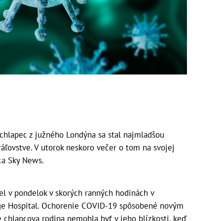
chlapec z južného Londýna sa stal najmladšou
áľovstve. V utorok neskoro večer o tom na svojej
ca Sky News.
 v pondelok v skorých ranných hodinách v
ege Hospital. Ochorenie COVID-19 spôsobené novým
e chlapcova rodina nemohla byť v jeho blízkosti, keď