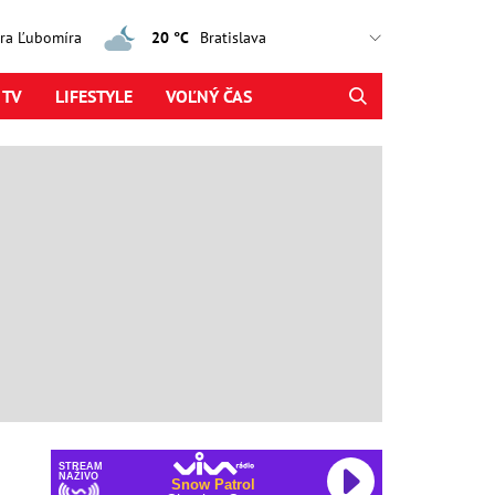
jtra Ľubomíra
20 °C
 TV
LIFESTYLE
VOĽNÝ ČAS
STREAM
NAŽIVO
Snow Patrol