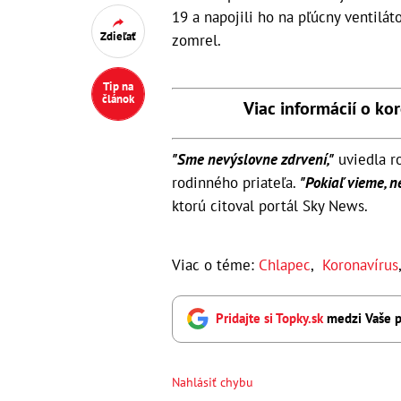
19 a napojili ho na pľúcny ventilá
Zdieľať
zomrel.
Tip na
článok
Viac informácií o ko
"Sme nevýslovne zdrvení,"
uviedla r
rodinného priateľa.
"Pokiaľ vieme, 
ktorú citoval portál Sky News.
Viac o téme:
Chlapec
,
Koronavírus
Pridajte si Topky.sk
medzi Vaše p
Nahlásiť chybu