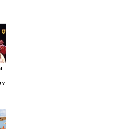
il
a v