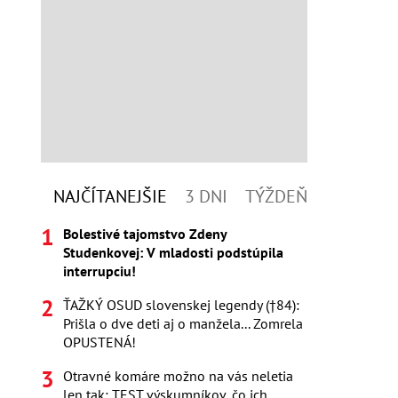
NAJČÍTANEJŠIE
3 DNI
TÝŽDEŇ
Bolestivé tajomstvo Zdeny
Studenkovej: V mladosti podstúpila
interrupciu!
ŤAŽKÝ OSUD slovenskej legendy (†84):
Prišla o dve deti aj o manžela... Zomrela
OPUSTENÁ!
Otravné komáre možno na vás neletia
len tak: TEST výskumníkov, čo ich