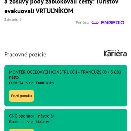
a zosuvy pôdy zablokovali cesty: Turistov
evakuovali VRTUĽNÍKOM
Zahraničné
Pracovné pozície
MONTÉR OCEĽOVÝCH KONŠTRUKCIÍ - FRANCÚZSKO - 3 600
netto
CHRISTAL s. r. o., Francúzsko
Pozri ponuku
CNC operátor - nástrojár
Baumetall, s.r.o., Malacky