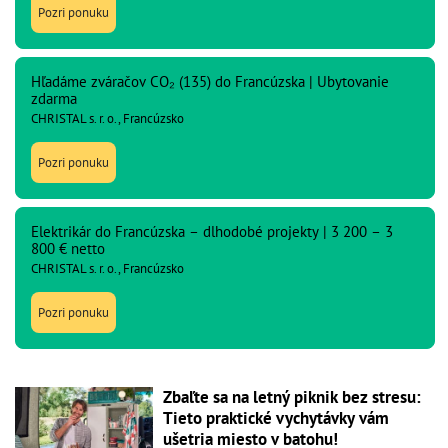
Pozri ponuku
Hľadáme zváračov CO₂ (135) do Francúzska | Ubytovanie
zdarma
CHRISTAL s. r. o., Francúzsko
Pozri ponuku
Elektrikár do Francúzska – dlhodobé projekty | 3 200 – 3
800 € netto
CHRISTAL s. r. o., Francúzsko
Pozri ponuku
Zbaľte sa na letný piknik bez stresu:
Tieto praktické vychytávky vám
ušetria miesto v batohu!