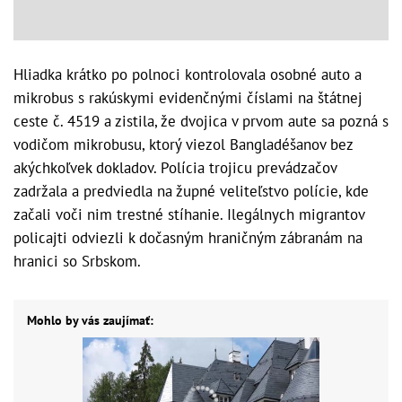
Hliadka krátko po polnoci kontrolovala osobné auto a
mikrobus s rakúskymi evidenčnými číslami na štátnej
ceste č. 4519 a zistila, že dvojica v prvom aute sa pozná s
vodičom mikrobusu, ktorý viezol Bangladéšanov bez
akýchkoľvek dokladov. Polícia trojicu prevádzačov
zadržala a predviedla na župné veliteľstvo polície, kde
začali voči nim trestné stíhanie. Ilegálnych migrantov
policajti odviezli k dočasným hraničným zábranám na
hranici so Srbskom.
Mohlo by vás zaujímať: