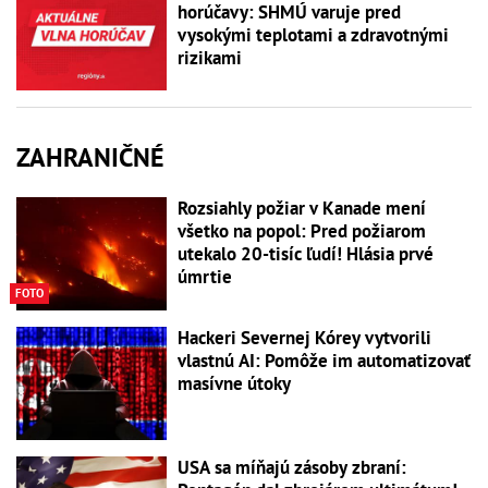
horúčavy: SHMÚ varuje pred
vysokými teplotami a zdravotnými
rizikami
ZAHRANIČNÉ
Rozsiahly požiar v Kanade mení
všetko na popol: Pred požiarom
utekalo 20-tisíc ľudí! Hlásia prvé
úmrtie
FOTO
Hackeri Severnej Kórey vytvorili
vlastnú AI: Pomôže im automatizovať
masívne útoky
USA sa míňajú zásoby zbraní: