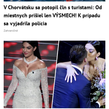
V Chorvátsku sa potopil čln s turistami: Od
miestnych prišiel len VÝSMECH! K prípadu
sa vyjadrila polícia
Zahraničné