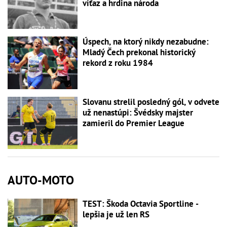
víťaz a hrdina národa
Úspech, na ktorý nikdy nezabudne:
Mladý Čech prekonal historický
rekord z roku 1984
Slovanu strelil posledný gól, v odvete
už nenastúpi: Švédsky majster
zamieril do Premier League
AUTO-MOTO
TEST: Škoda Octavia Sportline -
lepšia je už len RS