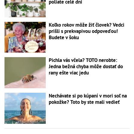
poliate celé dni
Koľko rokov môže žiť človek? Vedci
prišli s prekvapivou odpoveďou!
Budete v šoku
Pichla vás včela? TOTO nerobte:
Jedna bežná chyba môže dostať do
rany ešte viac jedu
Nechávate si po kúpaní v mori soľ na
pokožke? Toto by ste mali vedieť