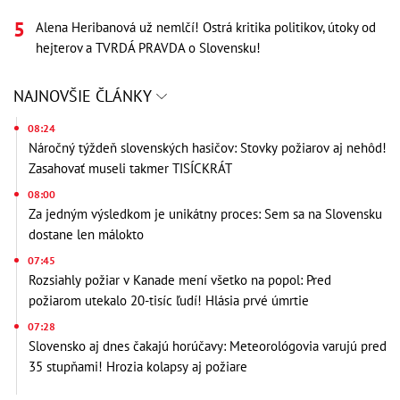
Alena Heribanová už nemlčí! Ostrá kritika politikov, útoky od
hejterov a TVRDÁ PRAVDA o Slovensku!
NAJNOVŠIE ČLÁNKY
08:24
Náročný týždeň slovenských hasičov: Stovky požiarov aj nehôd!
Zasahovať museli takmer TISÍCKRÁT
08:00
Za jedným výsledkom je unikátny proces: Sem sa na Slovensku
dostane len málokto
07:45
Rozsiahly požiar v Kanade mení všetko na popol: Pred
požiarom utekalo 20-tisíc ľudí! Hlásia prvé úmrtie
07:28
Slovensko aj dnes čakajú horúčavy: Meteorológovia varujú pred
35 stupňami! Hrozia kolapsy aj požiare