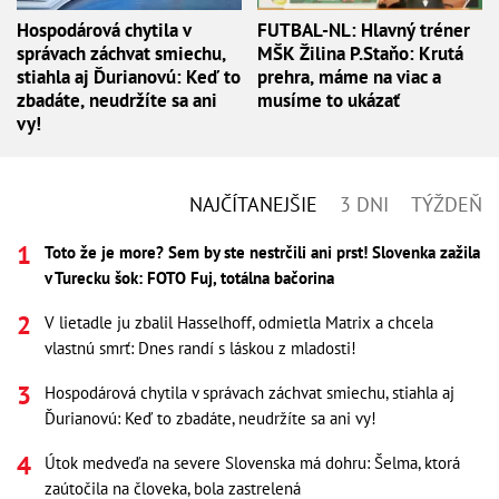
Hospodárová chytila v
FUTBAL-NL: Hlavný tréner
správach záchvat smiechu,
MŠK Žilina P.Staňo: Krutá
stiahla aj Ďurianovú: Keď to
prehra, máme na viac a
zbadáte, neudržíte sa ani
musíme to ukázať
vy!
NAJČÍTANEJŠIE
3 DNI
TÝŽDEŇ
Toto že je more? Sem by ste nestrčili ani prst! Slovenka zažila
v Turecku šok: FOTO Fuj, totálna bačorina
V lietadle ju zbalil Hasselhoff, odmietla Matrix a chcela
vlastnú smrť: Dnes randí s láskou z mladosti!
Hospodárová chytila v správach záchvat smiechu, stiahla aj
Ďurianovú: Keď to zbadáte, neudržíte sa ani vy!
Útok medveďa na severe Slovenska má dohru: Šelma, ktorá
zaútočila na človeka, bola zastrelená