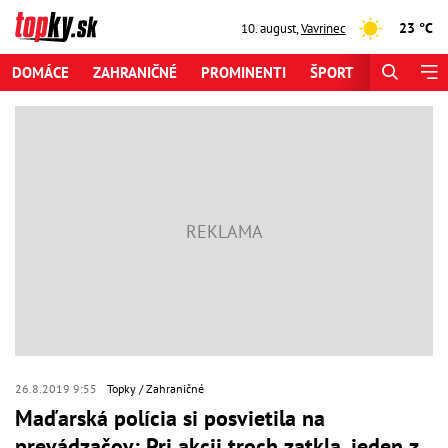
23 °C
10. august
,
Vavrinec
DOMÁCE
ZAHRANIČNÉ
PROMINENTI
ŠPORT
ZAUJÍMAV
26.8.2019 9:55
Topky
Zahraničné
Maďarská polícia si posvietila na
prevádzačov: Pri akcii troch zatkla, jeden z