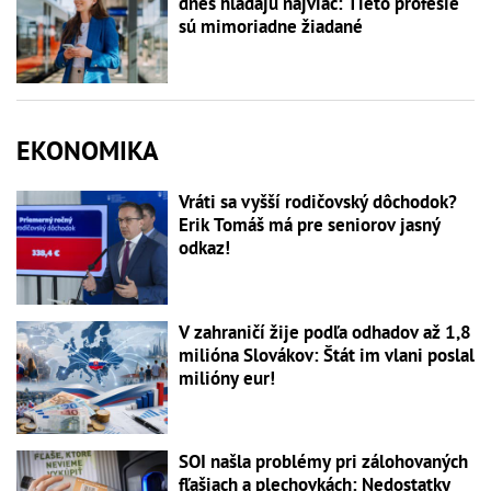
dnes hľadajú najviac: Tieto profesie
sú mimoriadne žiadané
EKONOMIKA
Vráti sa vyšší rodičovský dôchodok?
Erik Tomáš má pre seniorov jasný
odkaz!
V zahraničí žije podľa odhadov až 1,8
milióna Slovákov: Štát im vlani poslal
milióny eur!
SOI našla problémy pri zálohovaných
fľašiach a plechovkách: Nedostatky