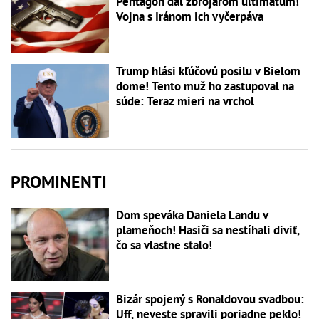
Pentagón dal zbrojárom ultimátum!
Vojna s Iránom ich vyčerpáva
Trump hlási kľúčovú posilu v Bielom
dome! Tento muž ho zastupoval na
súde: Teraz mieri na vrchol
PROMINENTI
Dom speváka Daniela Landu v
plameňoch! Hasiči sa nestíhali diviť,
čo sa vlastne stalo!
Bizár spojený s Ronaldovou svadbou:
Uff, neveste spravili poriadne peklo!