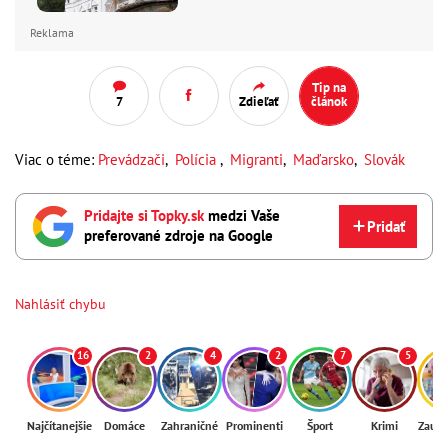
Reklama
Tip na
7
Zdieľať
článok
Viac o téme:
Prevádzači
,
Polícia
,
Migranti
,
Maďarsko
,
Slovák
Pridajte si Topky.sk
medzi Vaše
Pridať
preferované zdroje na Google
Nahlásiť chybu
16
2
4
2
7
5
Najčítanejšie
Domáce
Zahraničné
Prominenti
Šport
Krimi
Zaují