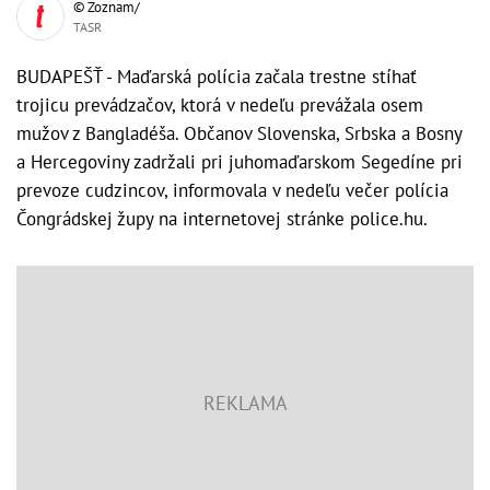
© Zoznam/
TASR
BUDAPEŠŤ - Maďarská polícia začala trestne stíhať
trojicu prevádzačov, ktorá v nedeľu prevážala osem
mužov z Bangladéša. Občanov Slovenska, Srbska a Bosny
a Hercegoviny zadržali pri juhomaďarskom Segedíne pri
prevoze cudzincov, informovala v nedeľu večer polícia
Čongrádskej župy na internetovej stránke police.hu.