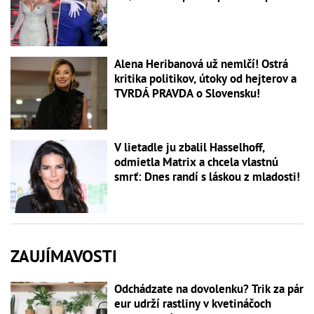
Alena Heribanová už nemlčí! Ostrá
kritika politikov, útoky od hejterov a
TVRDÁ PRAVDA o Slovensku!
V lietadle ju zbalil Hasselhoff,
odmietla Matrix a chcela vlastnú
smrť: Dnes randí s láskou z mladosti!
ZAUJÍMAVOSTI
Odchádzate na dovolenku? Trik za pár
eur udrží rastliny v kvetináčoch