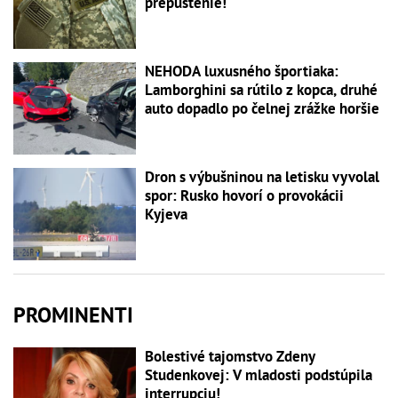
prepustenie!
NEHODA luxusného športiaka:
Lamborghini sa rútilo z kopca, druhé
auto dopadlo po čelnej zrážke horšie
Dron s výbušninou na letisku vyvolal
spor: Rusko hovorí o provokácii
Kyjeva
PROMINENTI
Bolestivé tajomstvo Zdeny
Studenkovej: V mladosti podstúpila
interrupciu!