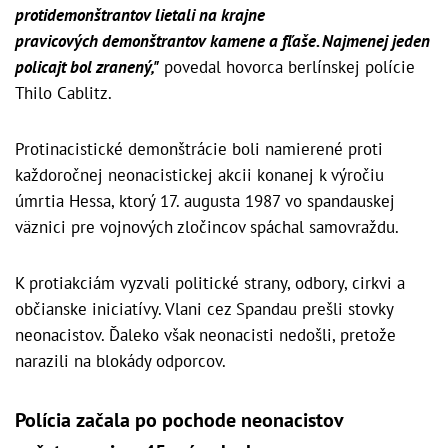
protidemonštrantov lietali na krajne
pravicových demonštrantov kamene a fľaše. Najmenej jeden
policajt bol zranený,"
povedal hovorca berlínskej polície
Thilo Cablitz.
Protinacistické demonštrácie boli namierené proti
každoročnej neonacistickej akcii konanej k výročiu
úmrtia Hessa, ktorý 17. augusta 1987 vo spandauskej
väznici pre vojnových zločincov spáchal samovraždu.
K protiakciám vyzvali politické strany, odbory, cirkvi a
občianske iniciatívy. Vlani cez Spandau prešli stovky
neonacistov. Ďaleko však neonacisti nedošli, pretože
narazili na blokády odporcov.
Polícia začala po pochode neonacistov