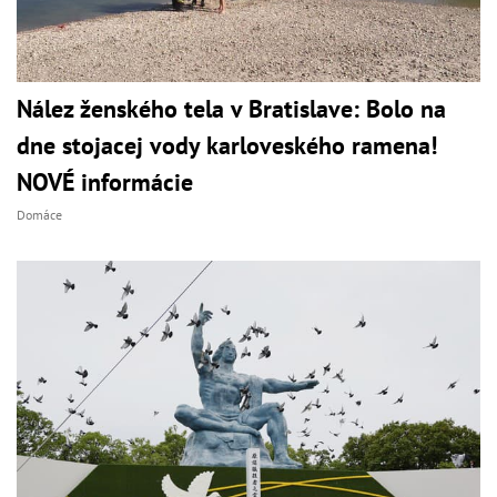
Nález ženského tela v Bratislave: Bolo na
dne stojacej vody karloveského ramena!
NOVÉ informácie
Domáce