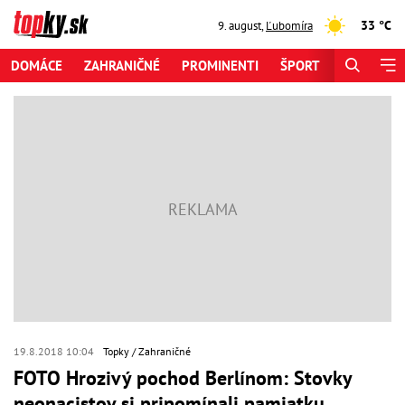
33 °C
9. august
,
Ľubomíra
DOMÁCE
ZAHRANIČNÉ
PROMINENTI
ŠPORT
ZAUJÍMAV
19.8.2018 10:04
Topky
Zahraničné
FOTO Hrozivý pochod Berlínom: Stovky
neonacistov si pripomínali pamiatku