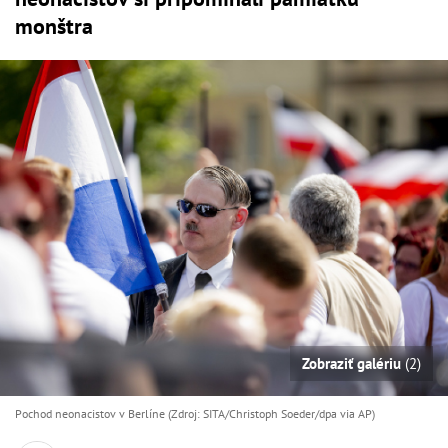
monštra
Zobraziť galériu
(2)
Pochod neonacistov v Berlíne (Zdroj: SITA/Christoph Soeder/dpa via AP)