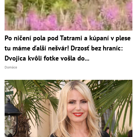
Po ničení pola pod Tatrami a kúpaní v plese
tu máme ďalší nešvár! Drzosť bez hraníc:
Dvojica kvôli fotke vošla do...
Domáce