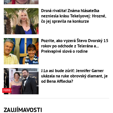
Drsná rivalita! Známa hlásateľka
nezniesla krásu Tekelyovej: Hrozné,
čo jej spravila na konkurze
Pozrite, ako vyzerá Števo Dvorský 15
rokov po odchode z Telerána a...
Prekvapivé slová o rodine
J.Lo asi bude zúriť: Jennifer Garner
ukázala na ruke obrovský diamant, je
od Bena Afflecka?
FOTO
ZAUJÍMAVOSTI