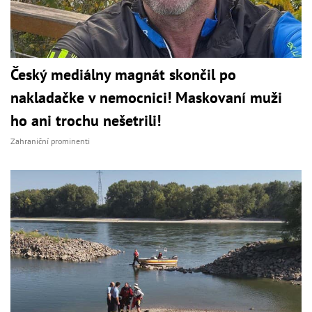
Český mediálny magnát skončil po
nakladačke v nemocnici! Maskovaní muži
ho ani trochu nešetrili!
Zahraniční prominenti