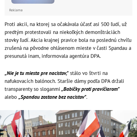
Reklama
Proti akcii, na ktorej sa očakávala účasť asi 500 ľudí, už
predtým protestovali na niekoľkých demonštráciách
stovky ľudí. Akcia krajnej pravice bola na poslednú chvíľu
zrušená na pôvodne ohlásenom mieste v časti Spandau a
presunutá inam, informovala agentúra DPA.
„Nie je tu miesta pre nacistov,"
stálo vo štvrti na
nafukovacích balónoch. Staršie dámy podľa DPA držali
transparenty so sloganmi
„Babičky proti pravičiarom"
alebo
„Spandau zostane bez nacistov"
.