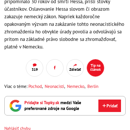
pripomínalo 30 rokov od smrti Hessa, prišli stovky
účastníkov. Oslavovanie Hessa slovom či obrazom
zakazuje nemecký zákon. Napriek každoročne
opakovaným výzvam na zakázanie tohto neonacistického
zhromaždenia ho obvykle úrady povolia a odvolávajú sa
pritom na základné právo slobodne sa zhromažďovať,
platné v Nemecku.
Tip na
319
Zdieľať
článok
Viac o téme:
Pochod
,
Neonacisti
,
Nemecko
,
Berlín
Pridajte si Topky.sk
medzi Vaše
Pridať
preferované zdroje na Google
Nahlásiť chybu