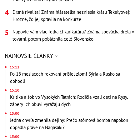
Drsná rivalita! Známa hlásateľka nezniesla krásu Tekelyovej:
Hrozné, čo jej spravila na konkurze
Napovie vám viac fotka či karikatúra? Známa speváčka drela v
továrni, potom pobláznila celé Slovensko
NAJNOVŠIE ČLÁNKY
15:12
Po 18 mesiacoch rokovaní prišiel zlom! Sýria a Rusko sa
dohodli
15:10
Kritika a šok vo Vysokých Tatrách: Rodičia vzali deti na Rysy,
zábery ich obuvi vyrážajú dych
15:00
Jedna chvíľa zmenila dejiny: Prečo atómová bomba napokon
dopadla práve na Nagasaki?
15:00