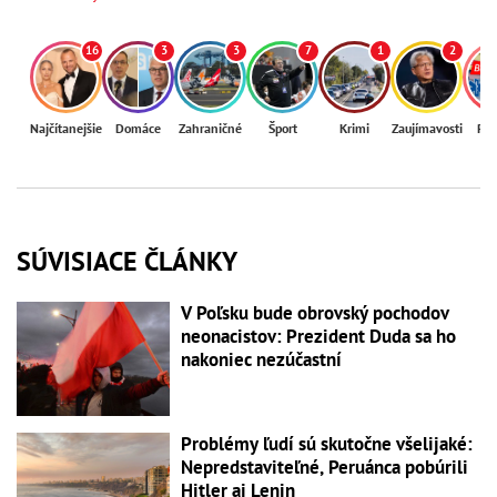
16
3
3
7
1
2
Najčítanejšie
Domáce
Zahraničné
Šport
Krimi
Zaujímavosti
Reg
SÚVISIACE ČLÁNKY
V Poľsku bude obrovský pochodov
neonacistov: Prezident Duda sa ho
nakoniec nezúčastní
Problémy ľudí sú skutočne všelijaké:
Nepredstaviteľné, Peruánca pobúrili
Hitler aj Lenin