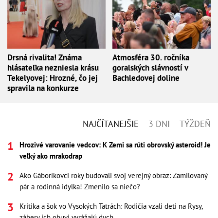
Drsná rivalita! Známa
Atmosféra 30. ročníka
hlásateľka nezniesla krásu
goralských slávností v
Tekelyovej: Hrozné, čo jej
Bachledovej doline
spravila na konkurze
NAJČÍTANEJŠIE
3 DNI
TÝŽDEŇ
Hrozivé varovanie vedcov: K Zemi sa rúti obrovský asteroid! Je
veľký ako mrakodrap
Ako Gáboríkovci roky budovali svoj verejný obraz: Zamilovaný
pár a rodinná idylka! Zmenilo sa niečo?
Kritika a šok vo Vysokých Tatrách: Rodičia vzali deti na Rysy,
zábery ich obuvi vyrážajú dych