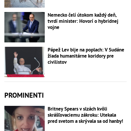
Nemecko čelí útokom každý deň,
tvrdí minister: Hovorí o hybridnej
vojne
Pápež Lev bije na poplach: V Sudáne
žiada humanitárne koridory pre
civilistov
PROMINENTI
Britney Spears v slzách kvôli
skrášľovaciemu zákroku: Utekala
pred svetom a skrývala sa od hanby!