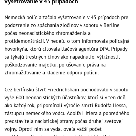
vyšetrovanie v 45 prípadoch
Nemecká polícia začala vyšetrovanie v 45 prípadoch pre
podozrenie zo spáchania zločinov v sobotu v Berlíne
počas neonacistického zhromaždenia a
protidemonštrácií. V nedeľu o tom informovala policajná
hovorkyňa, ktorú citovala tlačová agentúra DPA. Prípady
sa týkajú trestných činov ako napadnutie, výtržnosti,
poškodzovanie majetku, porušovanie práva na
zhromažďovanie a kladenie odporu polícii.
Cez berlínsku štvrť Friedrichshain pochodovalo v sobotu
vyše 600 neonacistických účastníkov, ktorí si v ten deň,
ako každý rok, pripomínali výročie smrti Rudolfa Hessa,
zástupcu nemeckého vodcu Adolfa Hitlera a popredného
predstaviteľa nacistickej strany počas druhej svetovej
vojny. Oproti nim sa vydal oveľa väčší počet