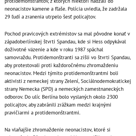
protidemonštrantov, z ktorých niektorí hádzali do
neonacistov kamene a fľaše. Polícia uviedla, že zadržala
29 ľudí a zranenia utrpelo šesť policajtov.
Pochod pravicových extrémistov sa mal pôvodne konať v
západoberlínskej štvrti Spandau, kde si Hess odpykával
doživotné väzenie a kde v roku 1987 spáchal
samovraždu. Protidemonštranti sa zišli vo štvrti Spandau,
aby protestovali proti každoročnému zhromaždeniu
neonacistov. Medzi týmito protidemonštrantmi boli
aktivisti z nemeckej strany Zelení, Sociálnodemokratickej
strany Nemecka (SPD) a nemeckých zamestnaneckých
odborov. Do ulíc Berlína bolo vyslaných okolo 2300
policajtov, aby zabránili zrážkam medzi krajnými
pravičiarmi a protidemonštrantmi.
Na vlaňajšie zhromaždenie neonacistov, ktoré si