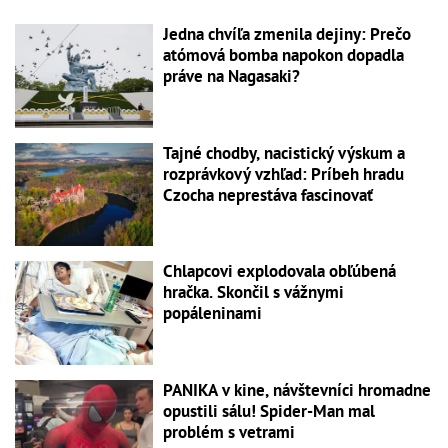
Jedna chvíľa zmenila dejiny: Prečo
atómová bomba napokon dopadla
práve na Nagasaki?
Tajné chodby, nacistický výskum a
rozprávkový vzhľad: Príbeh hradu
Czocha neprestáva fascinovať
Chlapcovi explodovala obľúbená
hračka. Skončil s vážnymi
popáleninami
PANIKA v kine, návštevníci hromadne
opustili sálu! Spider-Man mal
problém s vetrami