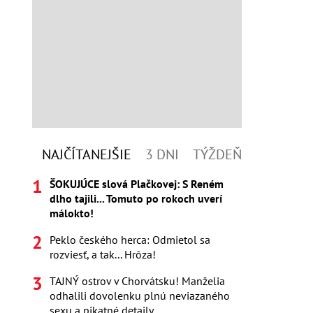
NAJČÍTANEJŠIE
3 DNI
TÝŽDEŇ
ŠOKUJÚCE slová Plačkovej: S Reném
dlho tajili... Tomuto po rokoch uverí
málokto!
Peklo českého herca: Odmietol sa
rozviesť, a tak... Hrôza!
TAJNÝ ostrov v Chorvátsku! Manželia
odhalili dovolenku plnú neviazaného
sexu a pikatné detaily