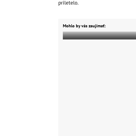
priletelo.
Mohlo by vás zaujímať: