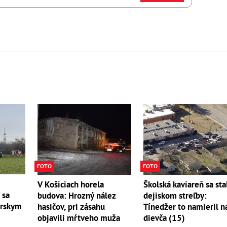
FOTO
FOTO
V Košiciach horela
Školská kaviareň sa sta
 sa
budova: Hrozný nález
dejiskom streľby:
árskym
hasičov, pri zásahu
Tínedžer to namieril n
objavili mŕtveho muža
dievča (15)