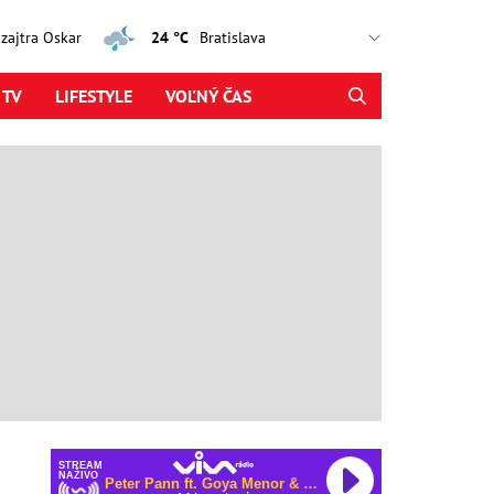
, zajtra Oskar
24 °C
 TV
LIFESTYLE
VOĽNÝ ČAS
STREAM
NAŽIVO
Niall Horan