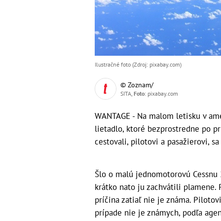
Ilustračné foto (Zdroj: pixabay.com)
© Zoznam/
SITA,
Foto
: pixabay.com
WANTAGE - Na malom letisku v ame
lietadlo, ktoré bezprostredne po p
cestovali, pilotovi a pasažierovi, 
Šlo o malú jednomotorovú Cessnu 2
krátko nato ju zachvátili plamene. P
príčina zatiaľ nie je známa. Pilotov
prípade nie je známych, podľa agent