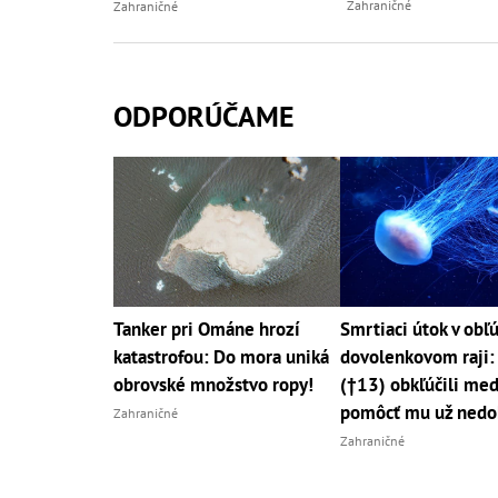
Zahraničné
Zahraničné
ODPORÚČAME
Tanker pri Ománe hrozí
Smrtiaci útok v ob
katastrofou: Do mora uniká
dovolenkovom raji:
obrovské množstvo ropy!
(†13) obkľúčili med
pomôcť mu už nedo
Zahraničné
Zahraničné