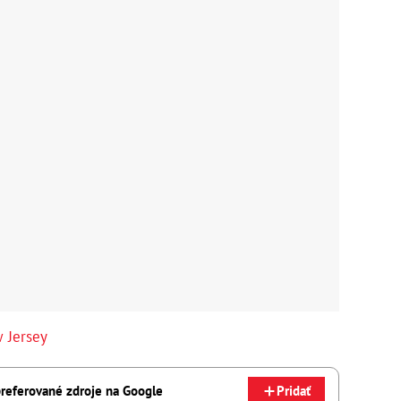
 Jersey
referované zdroje na Google
Pridať