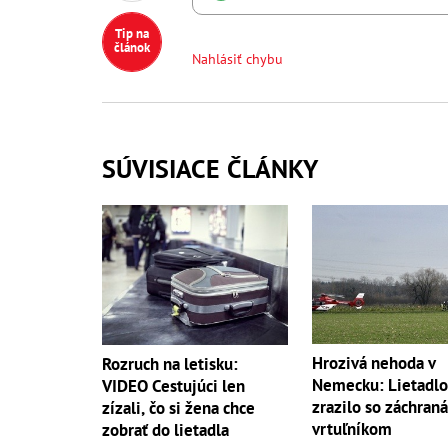
Tip na
článok
Nahlásiť chybu
SÚVISIACE ČLÁNKY
Hrozivá nehoda v
Rozruch na letisku:
Nemecku: Lietadlo
VIDEO Cestujúci len
zrazilo so záchran
zízali, čo si žena chce
vrtuľníkom
zobrať do lietadla