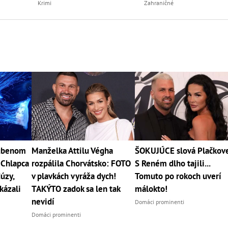
Krimi
Zahraničné
ľúbenom
Manželka Attilu Végha
ŠOKUJÚCE slová Plačkove
 Chlapca
rozpálila Chorvátsko: FOTO
S Reném dlho tajili...
úzy,
v plavkách vyráža dych!
Tomuto po rokoch uverí
kázali
TAKÝTO zadok sa len tak
málokto!
nevidí
Domáci prominenti
Domáci prominenti