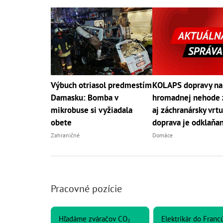
Výbuch otriasol predmestím
KOLAPS dopravy na
Damasku: Bomba v
hromadnej nehode 
mikrobuse si vyžiadala
aj záchranársky vrtu
obete
doprava je odklaňa
Zahraničné
Domáce
Pracovné pozície
Hľadáme zváračov CO₂
Elektrikár do Franc