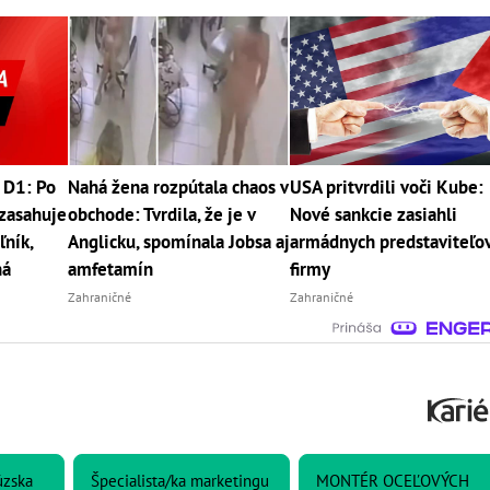
 D1: Po
Nahá žena rozpútala chaos v
USA pritvrdili voči Kube:
zasahuje
obchode: Tvrdila, že je v
Nové sankcie zasiahli
ľník,
Anglicku, spomínala Jobsa aj
armádnych predstaviteľov
ná
amfetamín
firmy
Zahraničné
Zahraničné
úzska
Špecialista/ka marketingu
MONTÉR OCEĽOVÝCH