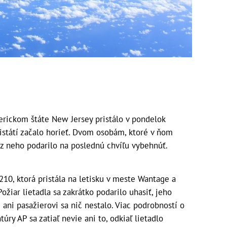
rickom štáte New Jersey pristálo v pondelok
ristátí začalo horieť. Dvom osobám, ktoré v ňom
sa z neho podarilo na poslednú chvíľu vybehnúť.
10, ktorá pristála na letisku v meste Wantage a
ožiar lietadla sa zakrátko podarilo uhasiť, jeho
i ani pasažierovi sa nič nestalo. Viac podrobností o
úry AP sa zatiaľ nevie ani to, odkiaľ lietadlo