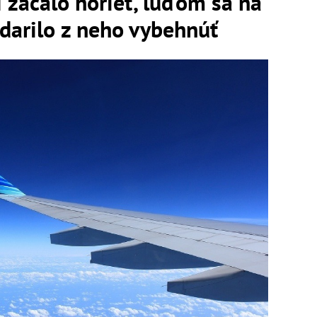
í začalo horieť, ľuďom sa na
darilo z neho vybehnúť