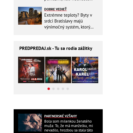
zbytočne riskovať?
DOBRE VEDIEŤ
Extrémne teploty? Byty v
srdci Bratislavy majú
výnimočný systém, ktorý
ešte aj šetrí náklady
PREDPREDAJ
.sk - Tu sa rodia zážitky
PARTNERSKÉ VZŤAHY
Bola som milenkou ženatého
muža: To, že má manželku, mi
nevadilo, hrozbou sa stala táto