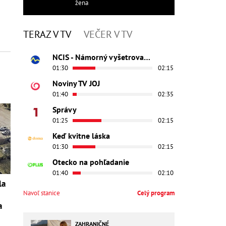
žena
TERAZ V TV
VEČER V TV
NCIS - Námorný vyšetrovací úrad
01:30
02:15
Noviny TV JOJ
01:40
02:35
Správy
01:25
02:15
Keď kvitne láska
01:30
02:15
Otecko na pohľadanie
01:40
02:10
la
Navoľ stanice
Celý program
a
ZAHRANIČNÉ