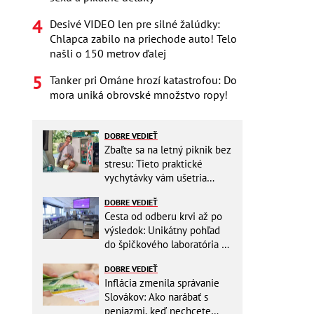
Desivé VIDEO len pre silné žalúdky:
Chlapca zabilo na priechode auto! Telo
našli o 150 metrov ďalej
Tanker pri Ománe hrozí katastrofou: Do
mora uniká obrovské množstvo ropy!
DOBRE VEDIEŤ
Zbaľte sa na letný piknik bez
stresu: Tieto praktické
vychytávky vám ušetria
miesto v batohu!
DOBRE VEDIEŤ
Cesta od odberu krvi až po
výsledok: Unikátny pohľad
do špičkového laboratória na
Slovensku
DOBRE VEDIEŤ
Inflácia zmenila správanie
Slovákov: Ako narábať s
peniazmi, keď nechcete