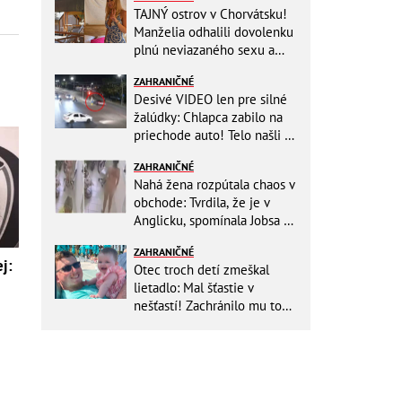
TAJNÝ ostrov v Chorvátsku!
Manželia odhalili dovolenku
plnú neviazaného sexu a
pikatné detaily
ZAHRANIČNÉ
Desivé VIDEO len pre silné
žalúdky: Chlapca zabilo na
priechode auto! Telo našli o
150 metrov ďalej
ZAHRANIČNÉ
Nahá žena rozpútala chaos v
obchode: Tvrdila, že je v
Anglicku, spomínala Jobsa aj
amfetamín
ZAHRANIČNÉ
j:
Otec troch detí zmeškal
lietadlo: Mal šťastie v
nešťastí! Zachránilo mu to
život