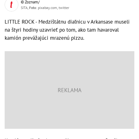
© Zoznam/
SITA,
Foto
: pixabay.com, twitter
LITTLE ROCK - Medzištátnu diaľnicu v Arkansase museli
na štyri hodiny uzavrieť po tom, ako tam havaroval
kamión prevážajúci mrazenú pizzu.