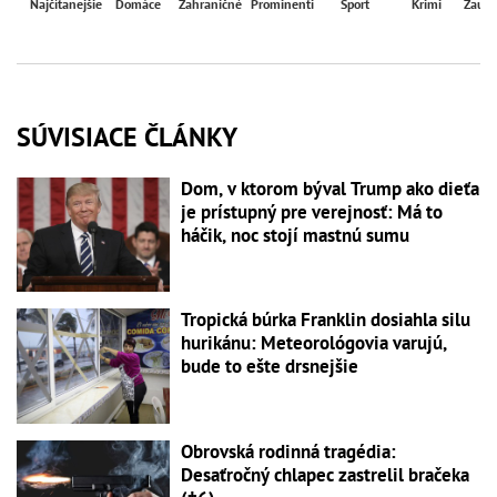
Najčítanejšie
Domáce
Zahraničné
Prominenti
Šport
Krimi
Zaují
SÚVISIACE ČLÁNKY
Dom, v ktorom býval Trump ako dieťa
je prístupný pre verejnosť: Má to
háčik, noc stojí mastnú sumu
Tropická búrka Franklin dosiahla silu
hurikánu: Meteorológovia varujú,
bude to ešte drsnejšie
Obrovská rodinná tragédia:
Desaťročný chlapec zastrelil bračeka