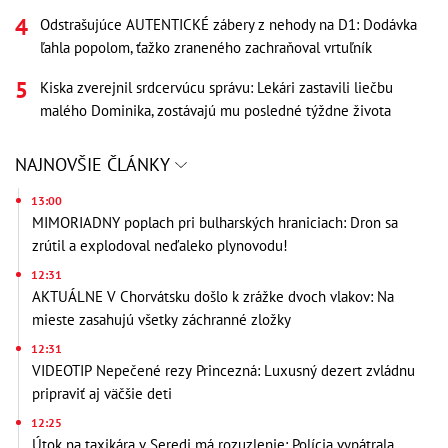
Odstrašujúce AUTENTICKÉ zábery z nehody na D1: Dodávka
ľahla popolom, ťažko zraneného zachraňoval vrtuľník
Kiska zverejnil srdcervúcu správu: Lekári zastavili liečbu
malého Dominika, zostávajú mu posledné týždne života
NAJNOVŠIE ČLÁNKY
13:00
MIMORIADNY poplach pri bulharských hraniciach: Dron sa
zrútil a explodoval neďaleko plynovodu!
12:31
AKTUÁLNE V Chorvátsku došlo k zrážke dvoch vlakov: Na
mieste zasahujú všetky záchranné zložky
12:31
VIDEOTIP Nepečené rezy Princezná: Luxusný dezert zvládnu
pripraviť aj väčšie deti
12:25
Útok na taxikára v Seredi má rozuzlenie: Polícia vypátrala