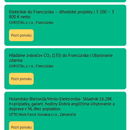
Elektrikár do Francúzska – dlhodobé projekty | 3 200 – 3
800 € netto
CHRISTAL s. r. o., Francúzsko
Pozri ponuku
Hľadáme zváračov CO₂ (135) do Francúzska | Ubytovanie
zdarma
CHRISTAL s. r. o., Francúzsko
Pozri ponuku
Holandsko-Bleiswijk/Venlo-Elektronika- Skladník-16.28€
h+príplatky, garant. hodiny-Dobrá angličtina-Ubytovanie a
doprava v NL-Bez poplatkov
OTTO Work Force Slovakia s.r.o., Zahraničie
Pozri ponuku