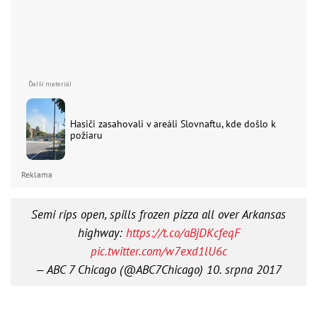
Hasiči zasahovali v areáli Slovnaftu, kde došlo k
požiaru
Reklama
Semi rips open, spills frozen pizza all over Arkansas
highway:
https://t.co/aBjDKcfeqF
pic.twitter.com/w7exd1lU6c
— ABC 7 Chicago (@ABC7Chicago)
10. srpna 2017