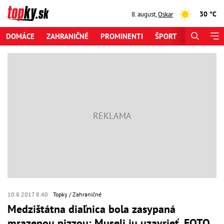
30 °C
8. august
,
Oskar
DOMÁCE
ZAHRANIČNÉ
PROMINENTI
ŠPORT
ZAUJÍMAV
10.8.2017 8:40
Topky
Zahraničné
Medzištátna diaľnica bola zasypaná
mrazenou pizzou: Museli ju uzavrieť, FOTO