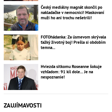
Český mediálny magnát skončil po
nakladačke v nemocnici! Maskovaní
muži ho ani trochu nešetrili!
FOTOhádanka: Za úsmevom skrývala
ťažký životný boj! Prešla si obdobím
temna...
Hviezda sitkomu Roseanne šokuje
vzhľadom: 91 kíl dole... Je na
nespoznanie!
ZAUJÍMAVOSTI