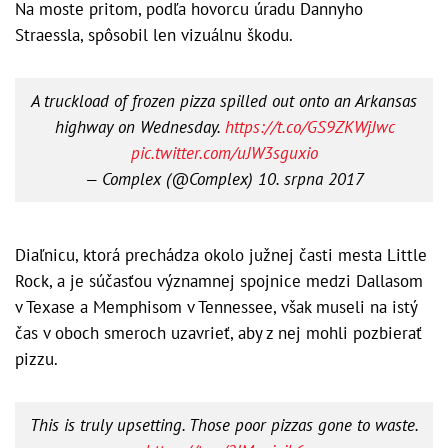
Na moste pritom, podľa hovorcu úradu Dannyho
Straessla, spôsobil len vizuálnu škodu.
A truckload of frozen pizza spilled out onto an Arkansas
highway on Wednesday.
https://t.co/GS9ZKWjJwc
pic.twitter.com/uJW3sguxio
— Complex (@Complex)
10. srpna 2017
Diaľnicu, ktorá prechádza okolo južnej časti mesta Little
Rock, a je súčasťou významnej spojnice medzi Dallasom
v Texase a Memphisom v Tennessee, však museli na istý
čas v oboch smeroch uzavrieť, aby z nej mohli pozbierať
pizzu.
This is truly upsetting. Those poor pizzas gone to waste.