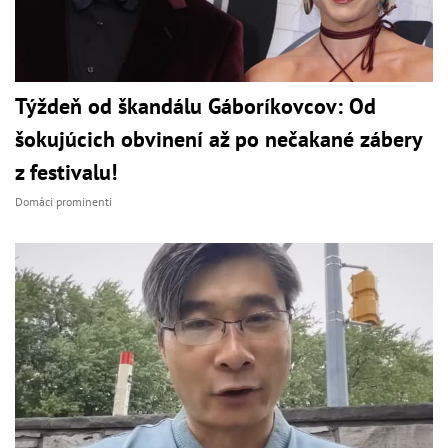
Týždeň od škandálu Gáboríkovcov: Od
šokujúcich obvinení až po nečakané zábery
z festivalu!
Domáci prominenti