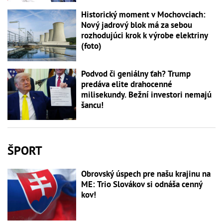
Historický moment v Mochovciach:
Nový jadrový blok má za sebou
rozhodujúci krok k výrobe elektriny
(foto)
Podvod či geniálny ťah? Trump
predáva elite drahocenné
milisekundy. Bežní investori nemajú
šancu!
ŠPORT
Obrovský úspech pre našu krajinu na
ME: Trio Slovákov si odnáša cenný
kov!