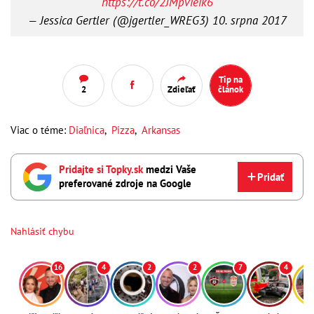
https://t.co/2JMpvieik6
— Jessica Gertler (@jgertler_WREG3)
10. srpna 2017
Tip na
2
Zdieľať
článok
Viac o téme:
Diaľnica
,
Pizza
,
Arkansas
Pridajte si Topky.sk
medzi Vaše
Pridať
preferované zdroje na Google
Nahlásiť chybu
16
4
2
2
7
4