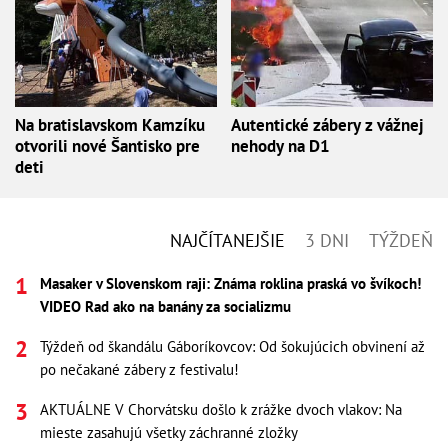
Na bratislavskom Kamzíku
Autentické zábery z vážnej
otvorili nové Šantisko pre
nehody na D1
deti
NAJČÍTANEJŠIE
3 DNI
TÝŽDEŇ
Masaker v Slovenskom raji: Známa roklina praská vo švíkoch!
VIDEO Rad ako na banány za socializmu
Týždeň od škandálu Gáboríkovcov: Od šokujúcich obvinení až
po nečakané zábery z festivalu!
AKTUÁLNE V Chorvátsku došlo k zrážke dvoch vlakov: Na
mieste zasahujú všetky záchranné zložky