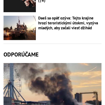
(†6)
Daeš sa opäť ozýva: Tejto krajine
hrozí teroristickými útokmi, vyzýva
mladých, aby začali viesť džihád
ODPORÚČAME