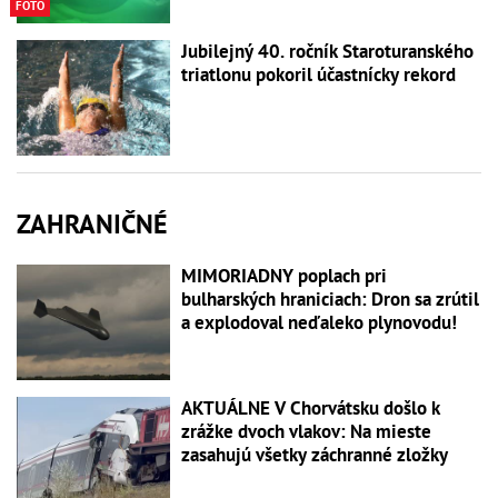
FOTO
Jubilejný 40. ročník Staroturanského
triatlonu pokoril účastnícky rekord
ZAHRANIČNÉ
MIMORIADNY poplach pri
bulharských hraniciach: Dron sa zrútil
a explodoval neďaleko plynovodu!
AKTUÁLNE V Chorvátsku došlo k
zrážke dvoch vlakov: Na mieste
zasahujú všetky záchranné zložky