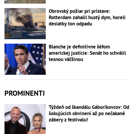
Obrovský požiar pri prístave:
Rotterdam zahalil hustý dym, horeli
desiatky ton odpadu
Blanche je definitívne šéfom
americkej justície: Senát ho schválil
tesnou väčšinou
PROMINENTI
Týždeň od škandálu Gáboríkovcov: Od
šokujúcich obvinení až po nečakané
zábery z festivalu!