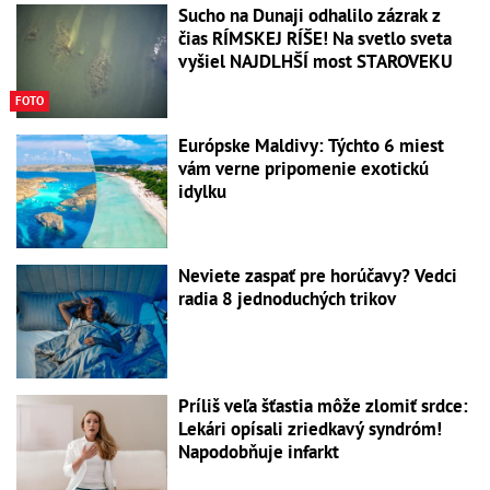
Sucho na Dunaji odhalilo zázrak z
čias RÍMSKEJ RÍŠE! Na svetlo sveta
vyšiel NAJDLHŠÍ most STAROVEKU
FOTO
Európske Maldivy: Týchto 6 miest
vám verne pripomenie exotickú
idylku
Neviete zaspať pre horúčavy? Vedci
radia 8 jednoduchých trikov
Príliš veľa šťastia môže zlomiť srdce:
Lekári opísali zriedkavý syndróm!
Napodobňuje infarkt