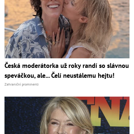
Česká moderátorka už roky randí so slávnou
speváčkou, ale... Čelí neustálemu hejtu!
Zahraniční prominenti