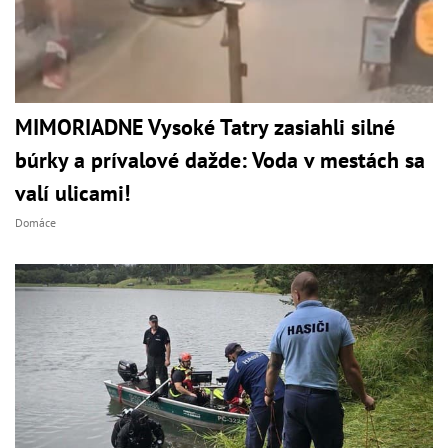
MIMORIADNE Vysoké Tatry zasiahli silné
búrky a prívalové dažde: Voda v mestách sa
valí ulicami!
Domáce