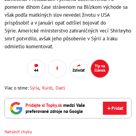
pomerne dlhom čase strávenom na Blízkom východe sa
však podľa matkiných slov nevedel životu v USA
prispôsobiť a v januári opäť odišiel bojovať do
Sýrie. Americké ministerstvo zahraničných vecí Shirleyho
smrť potvrdilo, avšak jeho pôsobenie v Sýrii a Iraku
odmietlo komentovať.
Tip na
44
Zdieľať
článok
Viac o téme:
Sýria
,
Kurdi
,
Daeš
Pridajte si Topky.sk
medzi Vaše
Pridať
preferované zdroje na Google
Nahlásiť chybu