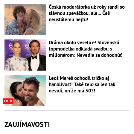
Česká moderátorka už roky randí so
slávnou speváčkou, ale... Čelí
neustálemu hejtu!
Dráma okolo veselice! Slovenská
topmodelka odkladá svadbu s
milionárom: Nevedia sa dohodnúť
Leoš Mareš odhodil tričko aj
hanblivosť! Také telo sa len tak
nevidí, on že má 50?!
FOTO
ZAUJÍMAVOSTI