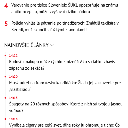
Varovanie pre tisíce Sloveniek: ŠÚKL upozorňuje na známu
antikoncepciu, môže zvyšovať riziko nádoru
Polícia vyhlásila pátranie po tínedžeroch: Zmlátili taxikára v
Seredi, muž skončil s ťažkými zraneniami!
NAJNOVŠIE ČLÁNKY
14:22
Radosť z nákupu môže rýchlo zmiznúť: Ako sa ľahko zbavíš
zápachu zo sekáča?
14:20
Musk udrel na francúzsku kandidátku: Žiada jej zastavenie pre
„vlastizradu“
14:15
Špagety na 20 rôznych spôsobov: Ktoré z nich sú tvojou jasnou
voľbou?
14:14
Vyrábala cigary pre celý svet, dlhé roky ju ohromuje ticho: Čo