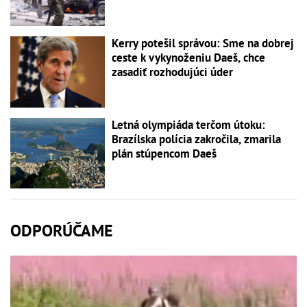
Kerry potešil správou: Sme na dobrej
ceste k vykynoženiu Daeš, chce
zasadiť rozhodujúci úder
Letná olympiáda terčom útoku:
Brazílska polícia zakročila, zmarila
plán stúpencom Daeš
ODPORÚČAME