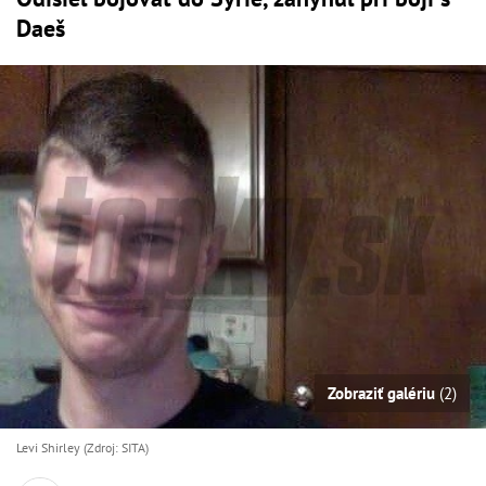
Daeš
Zobraziť galériu
(2)
Levi Shirley (Zdroj: SITA)