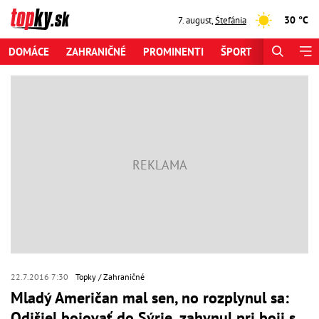
30 °C
7. august
,
Štefánia
DOMÁCE
ZAHRANIČNÉ
PROMINENTI
ŠPORT
ZAUJÍMAV
22.7.2016 7:30
Topky
Zahraničné
Mladý Američan mal sen, no rozplynul sa:
Odišiel bojovať do Sýrie, zahynul pri boji s