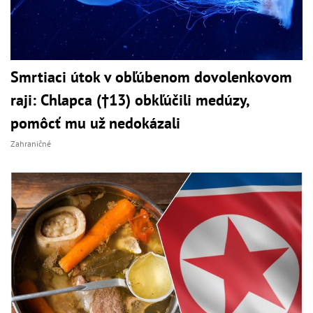
Smrtiaci útok v obľúbenom dovolenkovom
raji: Chlapca (†13) obkľúčili medúzy,
pomôcť mu už nedokázali
Zahraničné