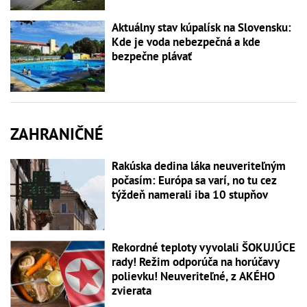
Aktuálny stav kúpalísk na Slovensku:
Kde je voda nebezpečná a kde
bezpečne plávať
ZAHRANIČNÉ
Rakúska dedina láka neuveriteľným
počasím: Európa sa varí, no tu cez
týždeň namerali iba 10 stupňov
Rekordné teploty vyvolali ŠOKUJÚCE
rady! Režim odporúča na horúčavy
polievku! Neuveriteľné, z AKÉHO
zvierata