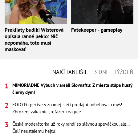
Prekliaty budík! Wisterová
Fatekeeper - gameplay
opísala ranné peklo: Nič
nepomáha, toto musí
maskovať
NAJČÍTANEJŠIE
3 DNI
TÝŽDEŇ
MIMORIADNE Výbuch v areáli Slovnaftu: Z miesta stúpa hustý
čierny dym!
FOTO Po pečive v známej sieti predajní pobehovala myš!
Zhrození zákazníci, reťazec reaguje
Česká moderátorka už roky randí so slávnou speváčkou, ale...
Čelí neustálemu hejtu!