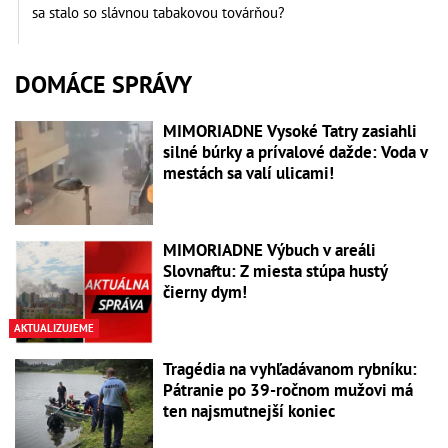
sa stalo so slávnou tabakovou továrňou?
DOMÁCE SPRÁVY
MIMORIADNE Vysoké Tatry zasiahli
silné búrky a prívalové dažde: Voda v
mestách sa valí ulicami!
MIMORIADNE Výbuch v areáli
Slovnaftu: Z miesta stúpa hustý
čierny dym!
AKTUALIZUJEME
Tragédia na vyhľadávanom rybníku:
Pátranie po 39-ročnom mužovi má
ten najsmutnejší koniec