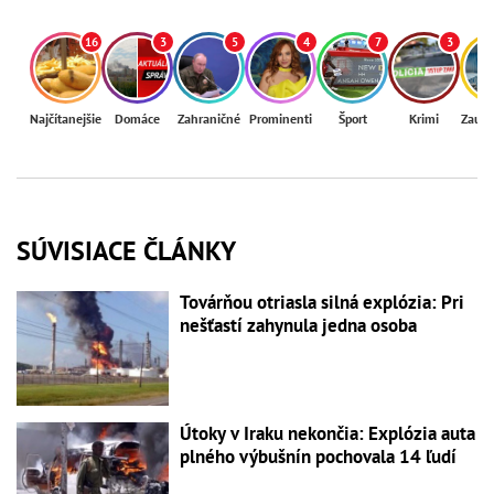
16
3
5
4
7
3
Najčítanejšie
Domáce
Zahraničné
Prominenti
Šport
Krimi
Zaují
SÚVISIACE ČLÁNKY
Továrňou otriasla silná explózia: Pri
nešťastí zahynula jedna osoba
Útoky v Iraku nekončia: Explózia auta
plného výbušnín pochovala 14 ľudí