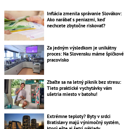
Inflácia zmenila správanie Slovákov:
Ako narábať s peniazmi, keď
nechcete zbytočne riskovať?
Za jedným výsledkom je unikátny
proces: Na Slovensku máme špičkové
pracovisko
Zbaľte sa na letný piknik bez stresu:
Tieto praktické vychytávky vám
ušetria miesto v batohu!
Extrémne teploty? Byty v srdci
Bratislavy majú výnimočný systém,
ktorý ešte aj šetrí náklady