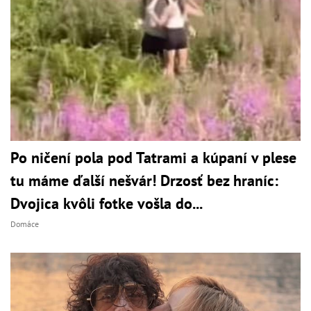
Po ničení pola pod Tatrami a kúpaní v plese
tu máme ďalší nešvár! Drzosť bez hraníc:
Dvojica kvôli fotke vošla do...
Domáce