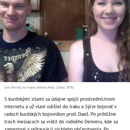
Levi Shirley so svojou sestrou Katy (Zdroj: SITA)
S kurdskými silami sa údajne spojil prostredníctvom
internetu a už vlani odišiel do Iraku a Sýrie bojovať v
radoch kurdských bojovníkov proti Daeš. Po približne
troch mesiacoch sa vrátil do rodného Denveru, kde sa
zamestnal v reštaurácii rýchleho občerstvenia. Po