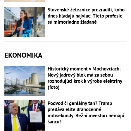
Slovenské železnice prezradili, koho
dnes hľadajú najviac: Tieto profesie
sú mimoriadne žiadané
EKONOMIKA
Historický moment v Mochovciach:
Nový jadrový blok má za sebou
rozhodujúci krok k výrobe elektriny
(foto)
Podvod či geniálny ťah? Trump
predáva elite drahocenné
milisekundy. Bežní investori nemajú
šancu!