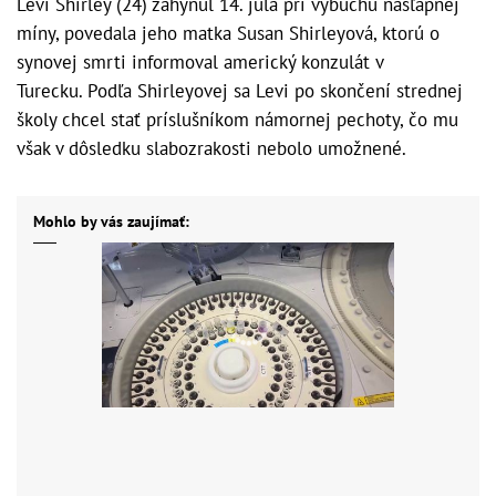
Levi Shirley (24) zahynul 14. júla pri výbuchu nášľapnej
míny, povedala jeho matka Susan Shirleyová, ktorú o
synovej smrti informoval americký konzulát v
Turecku. Podľa Shirleyovej sa Levi po skončení strednej
školy chcel stať príslušníkom námornej pechoty, čo mu
však v dôsledku slabozrakosti nebolo umožnené.
Mohlo by vás zaujímať: