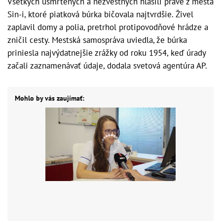
Všetkých usmrtených a nezvestných hlásili práve z mesta
Sin-i, ktoré piatková búrka bičovala najtvrdšie. Živel
zaplavil domy a polia, pretrhol protipovodňové hrádze a
zničil cesty. Mestská samospráva uviedla, že búrka
priniesla najvýdatnejšie zrážky od roku 1954, keď úrady
začali zaznamenávať údaje, dodala svetová agentúra AP.
Mohlo by vás zaujímať: