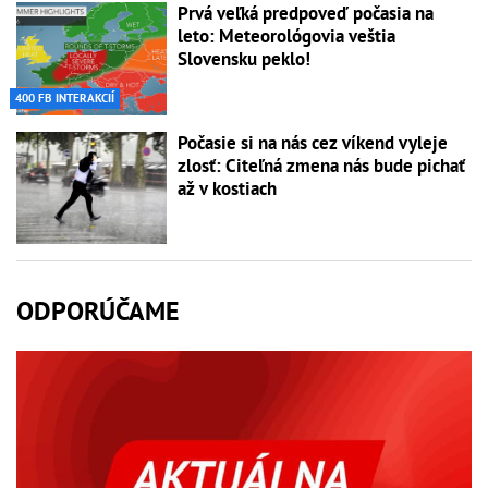
Prvá veľká predpoveď počasia na
leto: Meteorológovia veštia
Slovensku peklo!
400 FB INTERAKCIÍ
Počasie si na nás cez víkend vyleje
zlosť: Citeľná zmena nás bude pichať
až v kostiach
ODPORÚČAME