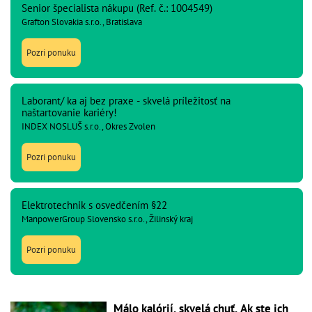
Senior špecialista nákupu (Ref. č.: 1004549)
Grafton Slovakia s.r.o., Bratislava
Pozri ponuku
Laborant/ ka aj bez praxe - skvelá príležitosť na
naštartovanie kariéry!
INDEX NOSLUŠ s.r.o., Okres Zvolen
Pozri ponuku
Elektrotechnik s osvedčením §22
ManpowerGroup Slovensko s.r.o., Žilinský kraj
Pozri ponuku
Málo kalórií, skvelá chuť. Ak ste ich