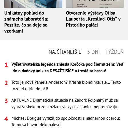
Unikátny pohľad do
Otvorenie výstavy Otisa
známeho laboratória:
Lauberta „Kresliaci Otis“ v
Pozrite, čo sa deje so
Pistoriho paláci
vzorkami
NAJČÍTANEJŠIE
3 DNI
TÝŽDEŇ
Vyšetrovateľská legenda zniesla Korčoka pod čiernu zem: Veď
ide o daňový únik za DESAŤTISÍCE a trestá sa basou!
Toto je nová Pamela Anderson? Krásna blondínka, ale... Tento
rozdiel udrie do očí!
AKTUÁLNE Dramatická situácia na Záhorí: Polonahý muž sa
vyhráža skokom zo stožiara, vlaky cez stanicu nepremávajú
Michael Douglas vyrazil do spoločnosti s nádhernou dcérou:
Tomu sa hovorí dokonalosť!