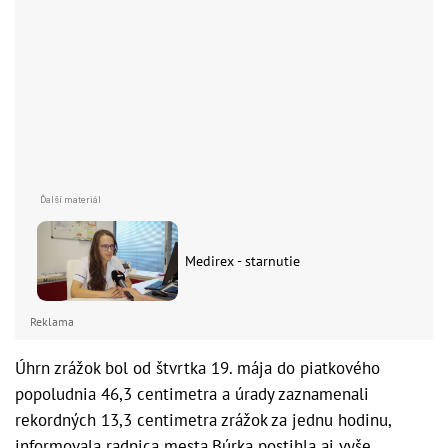
Medirex - starnutie
Reklama
Úhrn zrážok bol od štvrtka 19. mája do piatkového
popoludnia 46,3 centimetra a úrady zaznamenali
rekordných 13,3 centimetra zrážok za jednu hodinu,
informovala radnica mesta.Búrka postihla aj vyše