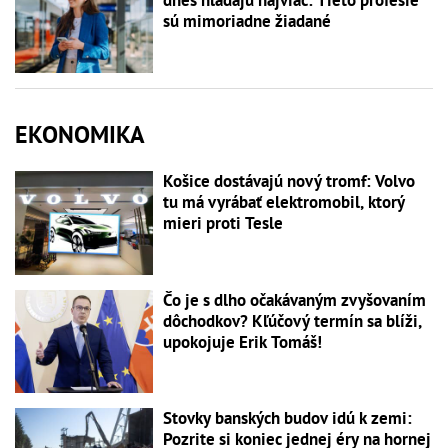
dnes hľadajú najviac: Tieto profesie
sú mimoriadne žiadané
EKONOMIKA
Košice dostávajú nový tromf: Volvo
tu má vyrábať elektromobil, ktorý
mieri proti Tesle
Čo je s dlho očakávaným zvyšovaním
dôchodkov? Kľúčový termín sa blíži,
upokojuje Erik Tomáš!
Stovky banských budov idú k zemi:
Pozrite si koniec jednej éry na hornej