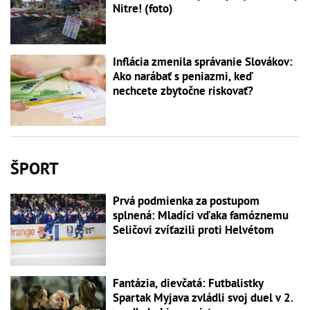
Nitre! (foto)
Inflácia zmenila správanie Slovákov:
Ako narábať s peniazmi, keď
nechcete zbytočne riskovať?
ŠPORT
Prvá podmienka za postupom
splnená: Mladíci vďaka famóznemu
Seličovi zvíťazili proti Helvétom
Fantázia, dievčatá: Futbalistky
Spartak Myjava zvládli svoj duel v 2.