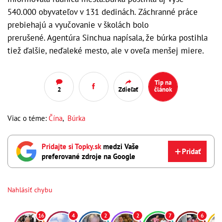
540.000 obyvateľov v 131 dedinách. Záchranné práce
prebiehajú a vyučovanie v školách bolo
prerušené. Agentúra Sinchua napísala, že búrka postihla
tiež ďalšie, neďaleké mesto, ale v oveľa menšej miere.
Tip na
2
Zdieľať
článok
Viac o téme:
Čína
,
Búrka
Pridajte si Topky.sk
medzi Vaše
Pridať
preferované zdroje na Google
Nahlásiť chybu
16
4
2
2
7
6