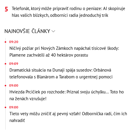
Telefonát, ktorý môže pripraviť rodinu o peniaze: AI skopíruje
hlas vašich blízkych, odborníci radia jednoduchý trik
NAJNOVŠIE ČLÁNKY
09:20
Ničivý požiar pri Nových Zámkoch napáchal tisícové škody:
Plamene zachvátili až 40 hektárov porastu
09:09
Dramatická situácia na Dunaji spája susedov: Orbánová
telefonovala s Blanárom a Tarabom o urgentnej pomoci
09:00
Hviezda Prcičiek po rozchode: Priznal svoju úchylku... Toto ho
na ženách vzrušuje!
09:00
Tieto vety môžu zničiť aj pevný vzťah! Odborníčka radí, čím ich
nahradiť