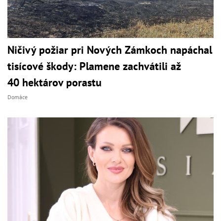
Ničivý požiar pri Nových Zámkoch napáchal
tisícové škody: Plamene zachvátili až
40 hektárov porastu
Domáce