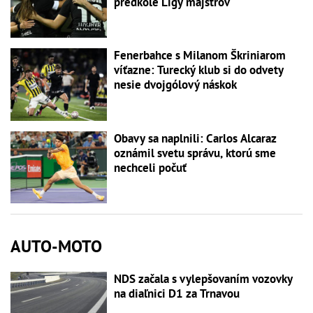
predkole Ligy majstrov
Fenerbahce s Milanom Škriniarom
víťazne: Turecký klub si do odvety
nesie dvojgólový náskok
Obavy sa naplnili: Carlos Alcaraz
oznámil svetu správu, ktorú sme
nechceli počuť
AUTO-MOTO
NDS začala s vylepšovaním vozovky
na diaľnici D1 za Trnavou