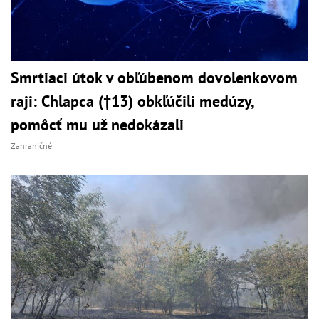
Smrtiaci útok v obľúbenom dovolenkovom
raji: Chlapca (†13) obkľúčili medúzy,
pomôcť mu už nedokázali
Zahraničné