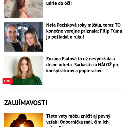
udrie do očí!
Nela Pocisková roky mlčala, teraz TO
konečne verejne priznala: Filip Tůma
ju požiadal o ruku!
Zuzana Fialová to už nevydržala a
drsne udrela: Sarkastická NÁLOŽ pre
konšpirátorov a popieračov!
FOTO
ZAUJÍMAVOSTI
Tieto vety môžu zničiť aj pevný
vzťah! Odborníčka radí, čím ich