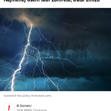
Ilustračné foto (Zdroj: thinkstock.com)
© Zoznam/
TASR,
FOTO
: Thinkstock