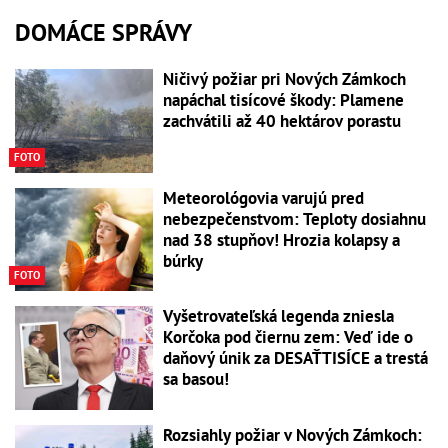
DOMÁCE SPRÁVY
Ničivý požiar pri Nových Zámkoch
napáchal tisícové škody: Plamene
zachvátili až 40 hektárov porastu
FOTO
Meteorológovia varujú pred
nebezpečenstvom: Teploty dosiahnu
nad 38 stupňov! Hrozia kolapsy a
búrky
FOTO
Vyšetrovateľská legenda zniesla
Korčoka pod čiernu zem: Veď ide o
daňový únik za DESAŤTISÍCE a trestá
sa basou!
Rozsiahly požiar v Nových Zámkoch: