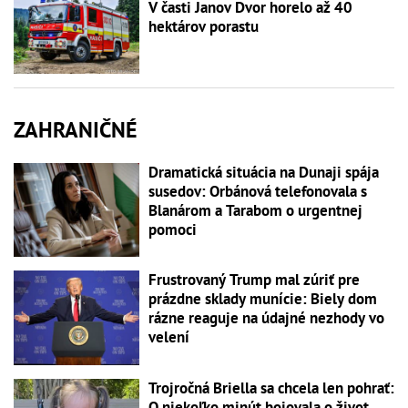
V časti Janov Dvor horelo až 40
hektárov porastu
ZAHRANIČNÉ
Dramatická situácia na Dunaji spája
susedov: Orbánová telefonovala s
Blanárom a Tarabom o urgentnej
pomoci
Frustrovaný Trump mal zúriť pre
prázdne sklady munície: Biely dom
rázne reaguje na údajné nezhody vo
velení
Trojročná Briella sa chcela len pohrať:
O niekoľko minút bojovala o život