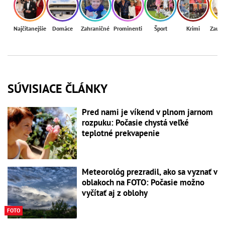
Najčítanejšie
Domáce
Zahraničné
Prominenti
Šport
Krimi
Zaují
SÚVISIACE ČLÁNKY
Pred nami je víkend v plnom jarnom
rozpuku: Počasie chystá veľké
teplotné prekvapenie
Meteorológ prezradil, ako sa vyznať v
oblakoch na FOTO: Počasie možno
vyčítať aj z oblohy
FOTO