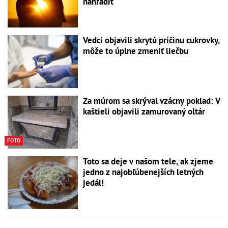
nahradiť
Vedci objavili skrytú príčinu cukrovky,
môže to úplne zmeniť liečbu
Za múrom sa skrýval vzácny poklad: V
kaštieli objavili zamurovaný oltár
FOTO
Toto sa deje v našom tele, ak zjeme
jedno z najobľúbenejších letných
jedál!