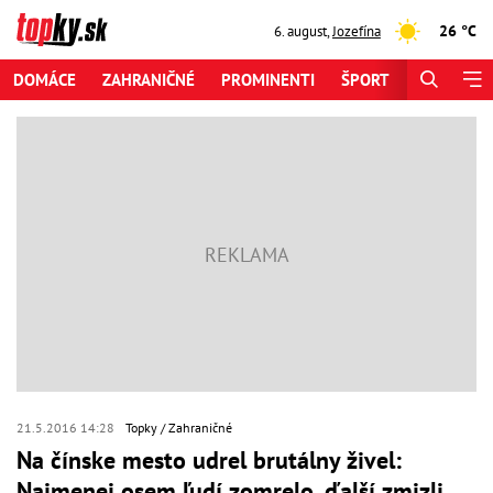
26 °C
6. august
,
Jozefína
DOMÁCE
ZAHRANIČNÉ
PROMINENTI
ŠPORT
ZAUJÍMAV
21.5.2016 14:28
Topky
Zahraničné
Na čínske mesto udrel brutálny živel:
Najmenej osem ľudí zomrelo, ďalší zmizli