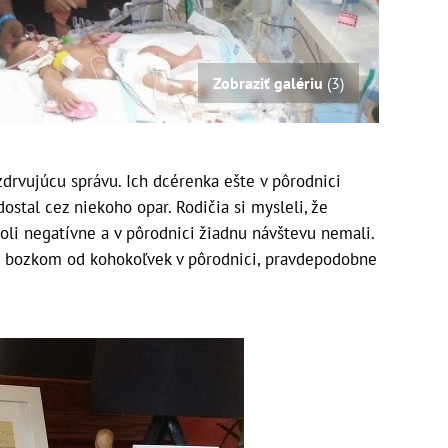
Zobraziť galériu
(3)
drvujúcu správu. Ich dcérenka ešte v pôrodnici
 dostal cez niekoho opar. Rodičia si mysleli, že
 boli negatívne a v pôrodnici žiadnu návštevu nemali.
o bozkom od kohokoľvek v pôrodnici, pravdepodobne