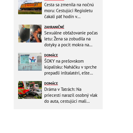
Cesta sa zmenila na nočnú
moru: Cestujúci RegioJetu
čakali päť hodín v
horúčavách! Pokazila sa
ZAHRANIČNÉ
lokomotíva
Sexuálne obťažovanie počas
letu: Žena sa zobudila na
dotyky a pocit mokra na
šatách! Mladý Pakistanec sa
DOMÁCE
priznal
ŠOKY na prešovskom
kúpalisku: Naháčku v sprche
prepadli inštalatéri, ešte
väčšia hrôza číhala v
DOMÁCE
BAZÉNE
Dráma v Tatrách: Na
priecestí narazil osobný vlak
do auta, cestujúci mali
obrovské šťastie