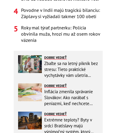
Povodne v Indii majú tragickú bilanciu:
Záplavy si vyžiadali takmer 100 obetí
Roky mal týrať partnerku: Polícia
obvinila muža, hrozí mu až osem rokov
väzenia
DOBRE VEDIEŤ
Zbaľte sa na letný piknik bez
stresu: Tieto praktické
vychytávky vám ušetria
miesto v batohu!
DOBRE VEDIEŤ
Inflácia zmenila správanie
Slovákov: Ako narábať s
peniazmi, keď nechcete
zbytočne riskovať?
DOBRE VEDIEŤ
Extrémne teploty? Byty v
srdci Bratislavy majú
výnimočný systém, ktorý