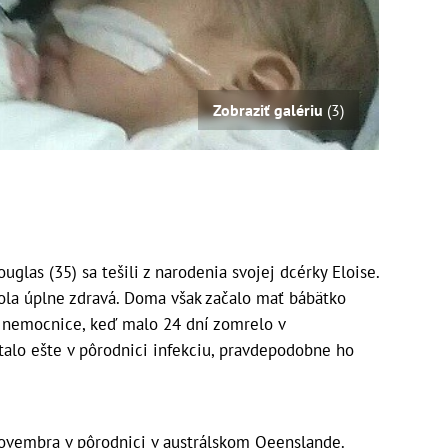
Zobraziť galériu
(3)
glas (35) sa tešili z narodenia svojej dcérky Eloise.
ola úplne zdravá. Doma však začalo mať bábätko
do nemocnice, keď malo 24 dní zomrelo v
alo ešte v pôrodnici infekciu, pravdepodobne ho
novembra v pôrodnici v austrálskom Qeenslande.