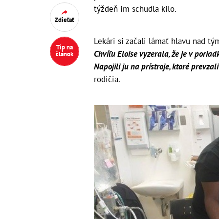
týždeň im schudla kilo.
Zdieľať
Lekári si začali lámať hlavu nad tý
Tip na
Chvíľu Eloise vyzerala, že je v poria
článok
Napojili ju na prístroje, ktoré prevzal
rodičia.