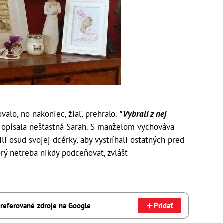
valo, no nakoniec, žiaľ, prehralo.
"Vybrali z nej
opísala nešťastná Sarah. S manželom vychováva
nili osud svojej dcérky, aby vystríhali ostatných pred
ý netreba nikdy podceňovať, zvlášť
referované zdroje na Google
Pridať