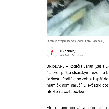
Sarah so svojou dcérkou (Zdroj: Foto: Facebook)
© Zoznam/
miš,
Foto
: Facebook
BRISBANE – Rodičia Sarah (28) a Dou
Na svet prišla cisárskym rezom a b
ťažkosti. Rodičia ho zobrali späť 
mamičkinom náručí. Dievčatko dost
niekto nakazil bozkom.
Eloise Lamptonová sa narodila 1. 