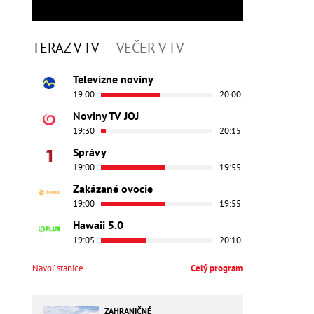
TERAZ V TV
VEČER V TV
Televízne noviny
19:00
20:00
Noviny TV JOJ
19:30
20:15
Správy
19:00
19:55
Zakázané ovocie
19:00
19:55
Hawaii 5.0
19:05
20:10
Navoľ stanice
Celý program
ZAHRANIČNÉ