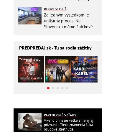
ešte aj šetrí náklady
DOBRE VEDIEŤ
Za jedným výsledkom je
unikátny proces: Na
Slovensku máme špičkové
pracovisko
PREDPREDAJ
.sk - Tu sa rodia zážitky
PARTNERSKÉ VZŤAHY
Víkend prinesie veľké zmeny aj
priznania: Tieto znamenia čaká
osudové stretnutie