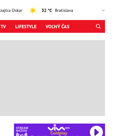
, zajtra Oskar
32 °C
 TV
LIFESTYLE
VOĽNÝ ČAS
STREAM
NAŽIVO
Coldplay