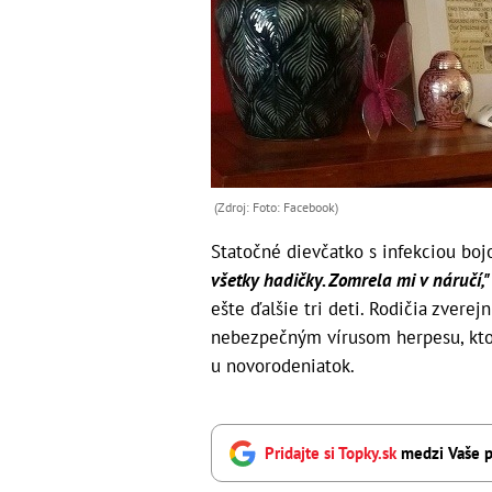
(Zdroj: Foto: Facebook)
Statočné dievčatko s infekciou bojo
všetky hadičky. Zomrela mi v náručí,"
ešte ďalšie tri deti. Rodičia zverej
nebezpečným vírusom herpesu, ktor
u novorodeniatok.
Pridajte si Topky.sk
medzi Vaše p