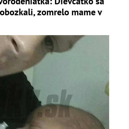
vorodeniatka: Dievčatko sa
pobozkali, zomrelo mame v