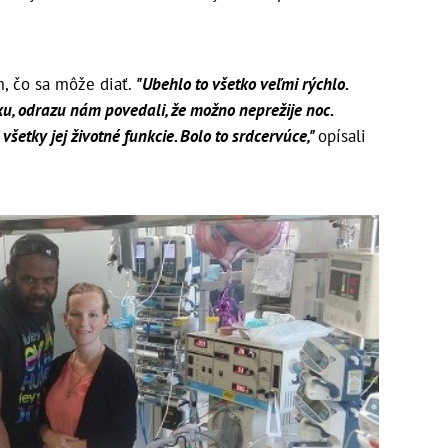
m, čo sa môže diať.
"Ubehlo to všetko veľmi rýchlo.
dku, odrazu nám povedali, že možno neprežije noc.
i všetky jej životné funkcie. Bolo to srdcervúce,"
opísali