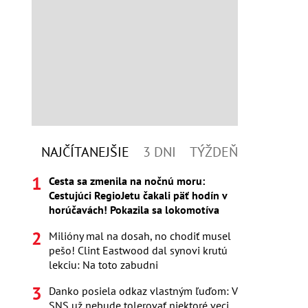
NAJČÍTANEJŠIE
3 DNI
TÝŽDEŇ
Cesta sa zmenila na nočnú moru:
Cestujúci RegioJetu čakali päť hodín v
horúčavách! Pokazila sa lokomotíva
Milióny mal na dosah, no chodiť musel
pešo! Clint Eastwood dal synovi krutú
lekciu: Na toto zabudni
Danko posiela odkaz vlastným ľuďom: V
SNS už nebude tolerovať niektoré veci