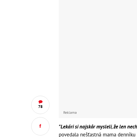
78
Reklama
"Lekári si najskôr mysleli, že len nech
povedala nešťastná mama denníku Da