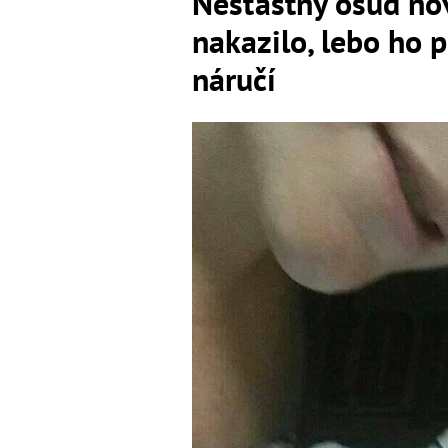
Nešťastný osud no
nakazilo, lebo ho 
náručí