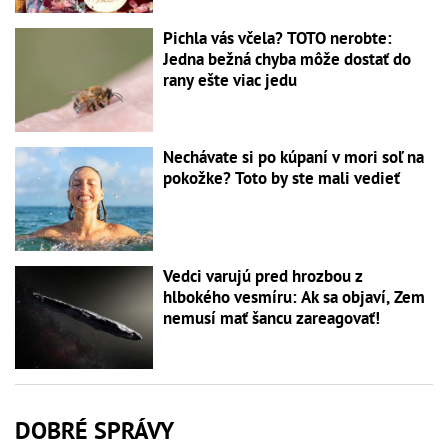
Pichla vás včela? TOTO nerobte:
Jedna bežná chyba môže dostať do
rany ešte viac jedu
Nechávate si po kúpaní v mori soľ na
pokožke? Toto by ste mali vedieť
Vedci varujú pred hrozbou z
hlbokého vesmíru: Ak sa objaví, Zem
nemusí mať šancu zareagovať!
DOBRÉ SPRÁVY