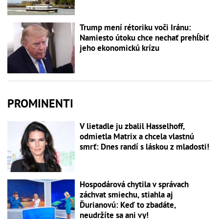
Trump mení rétoriku voči Iránu:
Namiesto útoku chce nechať prehĺbiť
jeho ekonomickú krízu
PROMINENTI
V lietadle ju zbalil Hasselhoff,
odmietla Matrix a chcela vlastnú
smrť: Dnes randí s láskou z mladosti!
Hospodárová chytila v správach
záchvat smiechu, stiahla aj
Ďurianovú: Keď to zbadáte,
neudržíte sa ani vy!