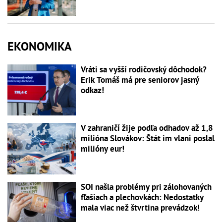
EKONOMIKA
Vráti sa vyšší rodičovský dôchodok?
Erik Tomáš má pre seniorov jasný
odkaz!
V zahraničí žije podľa odhadov až 1,8
milióna Slovákov: Štát im vlani poslal
milióny eur!
SOI našla problémy pri zálohovaných
fľašiach a plechovkách: Nedostatky
mala viac než štvrtina prevádzok!