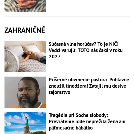
ZAHRANIČNÉ
Súčasná vlna horúčav? To je NIČ!
Vedci varujú: TOTO nás čaká v roku
2027
Príšerné obvinenie pastora: Pohlavne
zneužil tínedžera! Zatajil mu desivé
tajomstvo
Tragédia pri Soche slobody:
Prevrátenie lode neprežila žena ani
päťmesačné bábätko