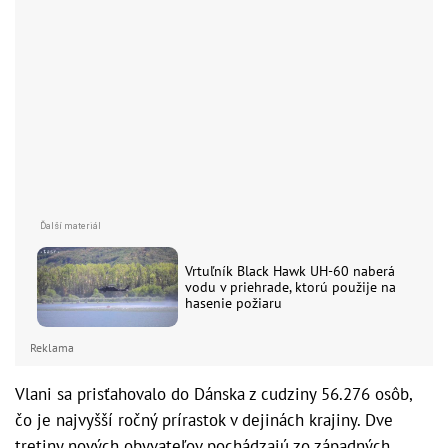
Vrtuľník Black Hawk UH-60 naberá
vodu v priehrade, ktorú použije na
hasenie požiaru
Reklama
Vlani sa prisťahovalo do Dánska z cudziny 56.276 osôb,
čo je najvyšší ročný prírastok v dejinách krajiny. Dve
tretiny nových obyvateľov pochádzajú zo západných