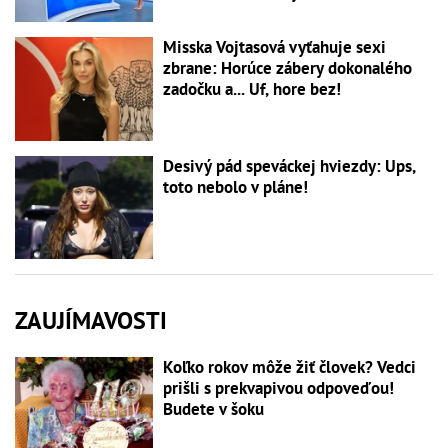
Misska Vojtasová vyťahuje sexi
zbrane: Horúce zábery dokonalého
zadočku a... Uf, hore bez!
Desivý pád speváckej hviezdy: Ups,
toto nebolo v pláne!
ZAUJÍMAVOSTI
Koľko rokov môže žiť človek? Vedci
prišli s prekvapivou odpoveďou!
Budete v šoku