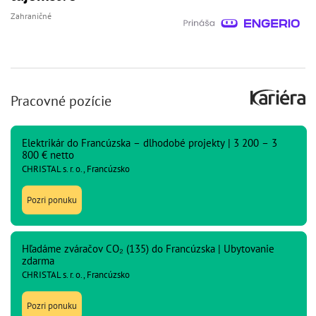
Zahraničné
Pracovné pozície
Elektrikár do Francúzska – dlhodobé projekty | 3 200 – 3
800 € netto
CHRISTAL s. r. o., Francúzsko
Pozri ponuku
Hľadáme zváračov CO₂ (135) do Francúzska | Ubytovanie
zdarma
CHRISTAL s. r. o., Francúzsko
Pozri ponuku