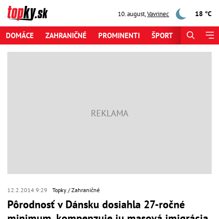
18 °C
10. august
,
Vavrinec
DOMÁCE
ZAHRANIČNÉ
PROMINENTI
ŠPORT
ZAUJÍMAV
12.2.2014 9:29
Topky
Zahraničné
Pôrodnosť v Dánsku dosiahla 27-ročné
minimum, kompenzuje ju masová imigrácia