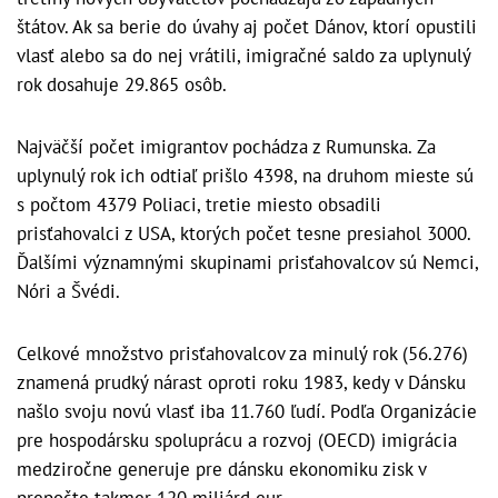
štátov. Ak sa berie do úvahy aj počet Dánov, ktorí opustili
vlasť alebo sa do nej vrátili, imigračné saldo za uplynulý
rok dosahuje 29.865 osôb.
Najväčší počet imigrantov pochádza z Rumunska. Za
uplynulý rok ich odtiaľ prišlo 4398, na druhom mieste sú
s počtom 4379 Poliaci, tretie miesto obsadili
prisťahovalci z USA, ktorých počet tesne presiahol 3000.
Ďalšími významnými skupinami prisťahovalcov sú Nemci,
Nóri a Švédi.
Celkové množstvo prisťahovalcov za minulý rok (56.276)
znamená prudký nárast oproti roku 1983, kedy v Dánsku
našlo svoju novú vlasť iba 11.760 ľudí. Podľa Organizácie
pre hospodársku spoluprácu a rozvoj (OECD) imigrácia
medziročne generuje pre dánsku ekonomiku zisk v