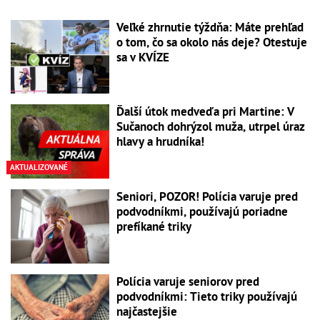
Veľké zhrnutie týždňa: Máte prehľad
o tom, čo sa okolo nás deje? Otestuje
sa v KVÍZE
Ďalší útok medveďa pri Martine: V
Sučanoch dohrýzol muža, utrpel úraz
hlavy a hrudníka!
AKTUALIZOVANÉ
Seniori, POZOR! Polícia varuje pred
podvodníkmi, používajú poriadne
prefíkané triky
Polícia varuje seniorov pred
podvodníkmi: Tieto triky používajú
najčastejšie