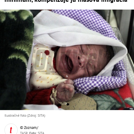
Ilustračné foto (Zdroj: SITA)
© Zoznam/
TASR,
Foto
: SITA