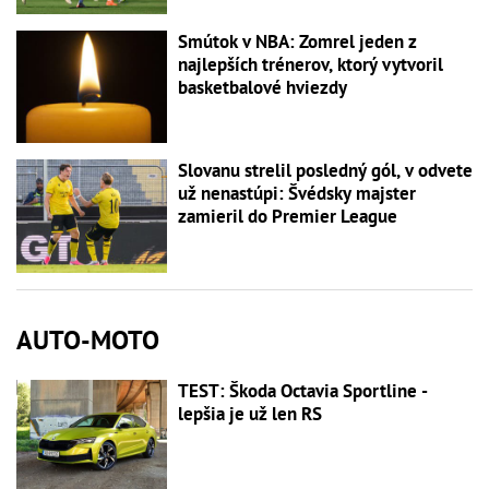
Smútok v NBA: Zomrel jeden z
najlepších trénerov, ktorý vytvoril
basketbalové hviezdy
Slovanu strelil posledný gól, v odvete
už nenastúpi: Švédsky majster
zamieril do Premier League
AUTO-MOTO
TEST: Škoda Octavia Sportline -
lepšia je už len RS