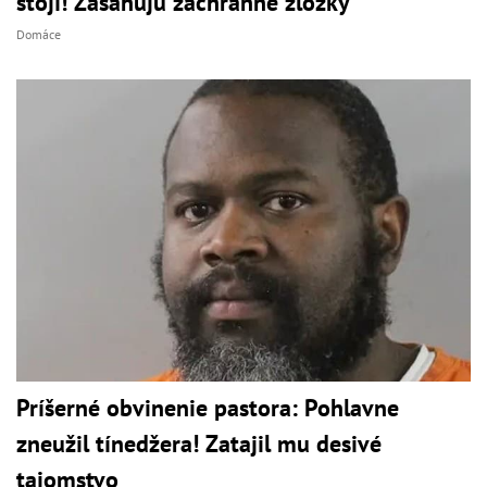
stojí! Zasahujú záchranné zložky
Domáce
Príšerné obvinenie pastora: Pohlavne
zneužil tínedžera! Zatajil mu desivé
tajomstvo