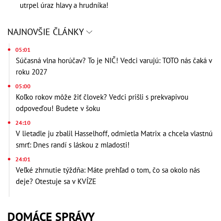
utrpel úraz hlavy a hrudníka!
NAJNOVŠIE ČLÁNKY
05:01
Súčasná vlna horúčav? To je NIČ! Vedci varujú: TOTO nás čaká v
roku 2027
05:00
Koľko rokov môže žiť človek? Vedci prišli s prekvapivou
odpoveďou! Budete v šoku
24:10
V lietadle ju zbalil Hasselhoff, odmietla Matrix a chcela vlastnú
smrť: Dnes randí s láskou z mladosti!
24:01
Veľké zhrnutie týždňa: Máte prehľad o tom, čo sa okolo nás
deje? Otestuje sa v KVÍZE
DOMÁCE SPRÁVY