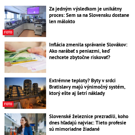
Za jedným výsledkom je unikátny
proces: Sem sa na Slovensku dostane
len málokto
FOTO
Inflácia zmenila správanie Slovákov:
Ako narábať s peniazmi, keď
nechcete zbytočne riskovať?
Extrémne teploty? Byty v srdci
Bratislavy majú výnimočný systém,
ktorý ešte aj šetrí náklady
FOTO
Slovenské železnice prezradili, koho
dnes hľadajú najviac: Tieto profesie
sú mimoriadne žiadané