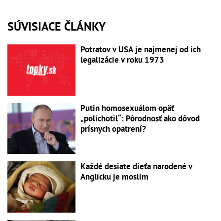
SÚVISIACE ČLÁNKY
Potratov v USA je najmenej od ich
legalizácie v roku 1973
Putin homosexuálom opäť
„polichotil“: Pôrodnosť ako dôvod
prísnych opatrení?
Každé desiate dieťa narodené v
Anglicku je moslim