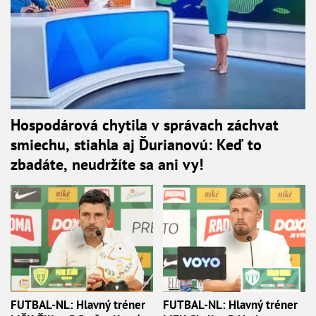
Hospodárová chytila v správach záchvat
smiechu, stiahla aj Ďurianovú: Keď to
zbadáte, neudržíte sa ani vy!
FUTBAL-NL: Hlavný tréner
FUTBAL-NL: Hlavný tréner