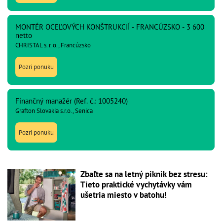
MONTÉR OCEĽOVÝCH KONŠTRUKCIÍ - FRANCÚZSKO - 3 600
netto
CHRISTAL s. r. o., Francúzsko
Pozri ponuku
Finančný manažér (Ref. č.: 1005240)
Grafton Slovakia s.r.o., Senica
Pozri ponuku
Zbaľte sa na letný piknik bez stresu:
Tieto praktické vychytávky vám
ušetria miesto v batohu!