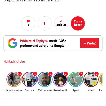
prepočte takmer 120 miliárd eur.
Tip na
8
Zdieľať
článok
Pridajte si Topky.sk
medzi Vaše
Pridať
preferované zdroje na Google
Nahlásiť chybu
16
3
5
2
7
2
Najčítanejšie
Domáce
Zahraničné
Prominenti
Šport
Krimi
Zaují