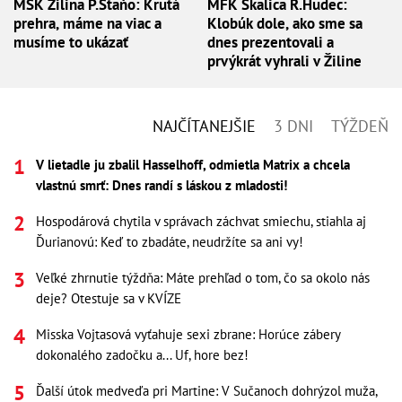
MŠK Žilina P.Staňo: Krutá
MFK Skalica R.Hudec:
prehra, máme na viac a
Klobúk dole, ako sme sa
musíme to ukázať
dnes prezentovali a
prvýkrát vyhrali v Žiline
NAJČÍTANEJŠIE
3 DNI
TÝŽDEŇ
V lietadle ju zbalil Hasselhoff, odmietla Matrix a chcela
vlastnú smrť: Dnes randí s láskou z mladosti!
Hospodárová chytila v správach záchvat smiechu, stiahla aj
Ďurianovú: Keď to zbadáte, neudržíte sa ani vy!
Veľké zhrnutie týždňa: Máte prehľad o tom, čo sa okolo nás
deje? Otestuje sa v KVÍZE
Misska Vojtasová vyťahuje sexi zbrane: Horúce zábery
dokonalého zadočku a... Uf, hore bez!
Ďalší útok medveďa pri Martine: V Sučanoch dohrýzol muža,