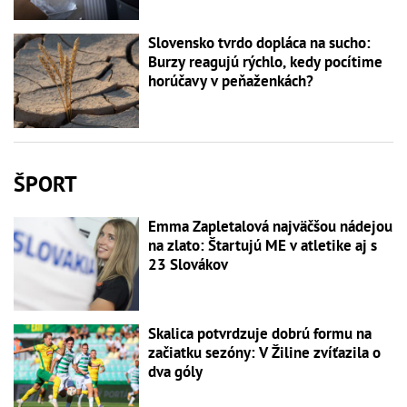
Slovensko tvrdo dopláca na sucho:
Burzy reagujú rýchlo, kedy pocítime
horúčavy v peňaženkách?
ŠPORT
Emma Zapletalová najväčšou nádejou
na zlato: Štartujú ME v atletike aj s
23 Slovákov
Skalica potvrdzuje dobrú formu na
začiatku sezóny: V Žiline zvíťazila o
dva góly