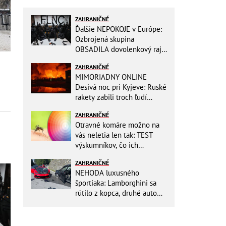
ZAHRANIČNÉ
Ďalšie NEPOKOJE v Európe:
Ozbrojená skupina
OBSADILA dovolenkový raj,
TOTO odkazuje všetkým
ZAHRANIČNÉ
turistom!
MIMORIADNY ONLINE
Desivá noc pri Kyjeve: Ruské
rakety zabili troch ľudí
vrátane dieťaťa, ozývali sa
ZAHRANIČNÉ
výbuchy
Otravné komáre možno na
vás neletia len tak: TEST
výskumníkov, čo ich
priťahujú najviac?
ZAHRANIČNÉ
NEHODA luxusného
športiaka: Lamborghini sa
rútilo z kopca, druhé auto
dopadlo po čelnej zrážke
horšie