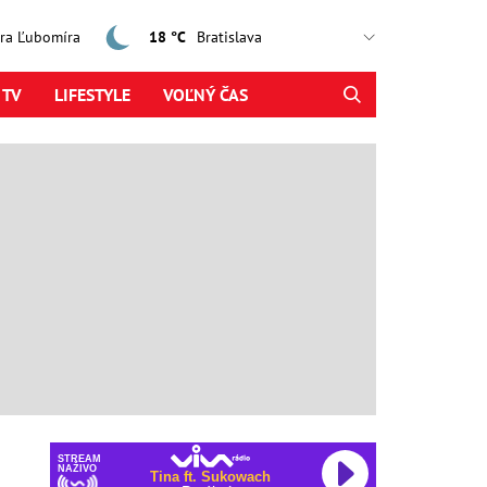
jtra Ľubomíra
18 °C
 TV
LIFESTYLE
VOĽNÝ ČAS
STREAM
NAŽIVO
Tina ft. Sukowach