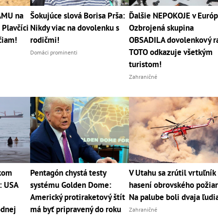
RÁMU na
Šokujúce slová Borisa Prša:
Ďalšie NEPOKOJE v Európ
 Plavčíci
Nikdy viac na dovolenku s
Ozbrojená skupina
čiam!
rodičmi!
OBSADILA dovolenkový ra
TOTO odkazuje všetkým
Domáci prominenti
turistom!
Zahraničné
kom
Pentagón chystá testy
V Utahu sa zrútil vrtuľník 
h: USA
systému Golden Dome:
hasení obrovského požiar
Americký protiraketový štít
Na palube boli dvaja ľudi
odnej
má byť pripravený do roku
Zahraničné