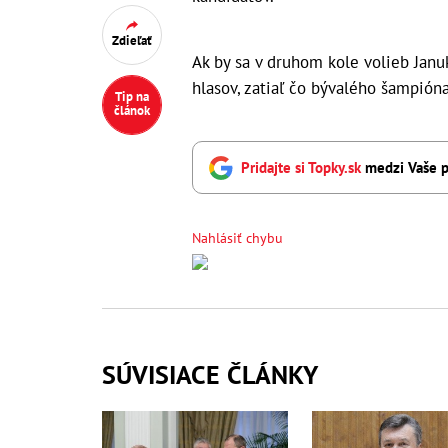
Zdieľať
Ak by sa v druhom kole volieb Januk
hlasov, zatiaľ čo bývalého šampión
Tip na
článok
Pridajte si Topky.sk
medzi Vaše p
Nahlásiť chybu
SÚVISIACE ČLÁNKY