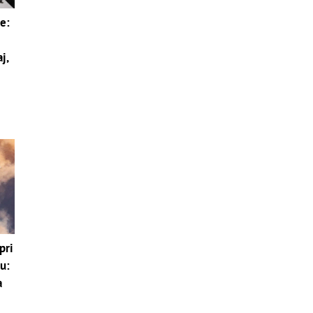
e:
j,
pri
u:
a