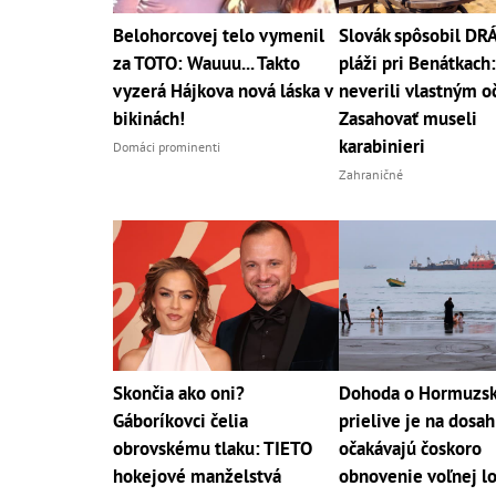
Belohorcovej telo vymenil
Slovák spôsobil D
za TOTO: Wauuu... Takto
pláži pri Benátkach:
vyzerá Hájkova nová láska v
neverili vlastným o
bikinách!
Zasahovať museli
karabinieri
Domáci prominenti
Zahraničné
Skončia ako oni?
Dohoda o Hormuzs
Gáboríkovci čelia
prielive je na dosa
obrovskému tlaku: TIETO
očakávajú čoskoro
hokejové manželstvá
obnovenie voľnej l