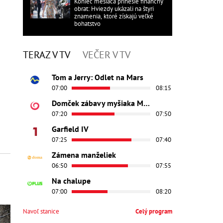
Koniec mesiaca prinesie finančný
obrat: Hviezdy ukázali na štyri
znamenia, ktoré získajú veľké
bohatstvo
TERAZ V TV
VEČER V TV
Tom a Jerry: Odlet na Mars
07:00
08:15
Domček zábavy myšiaka Mickeyho
07:20
07:50
Garfield IV
07:25
07:40
Zámena manželiek
06:50
07:55
Na chalupe
07:00
08:20
Navoľ stanice
Celý program