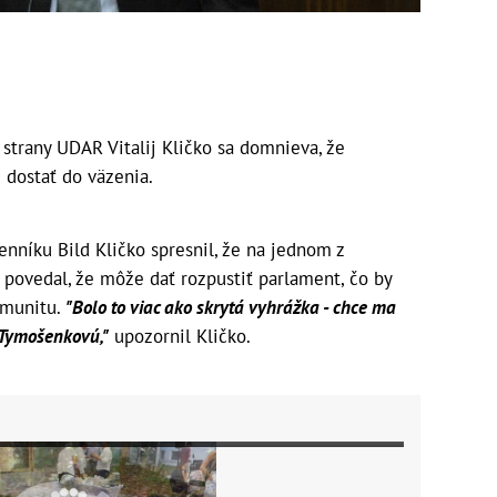
 strany UDAR Vitalij Kličko sa domnieva, že
 dostať do väzenia.
níku Bild Kličko spresnil, že na jednom z
povedal, že môže dať rozpustiť parlament, čo by
 imunitu.
"Bolo to viac ako skrytá vyhrážka - chce ma
u Tymošenkovú,"
upozornil Kličko.