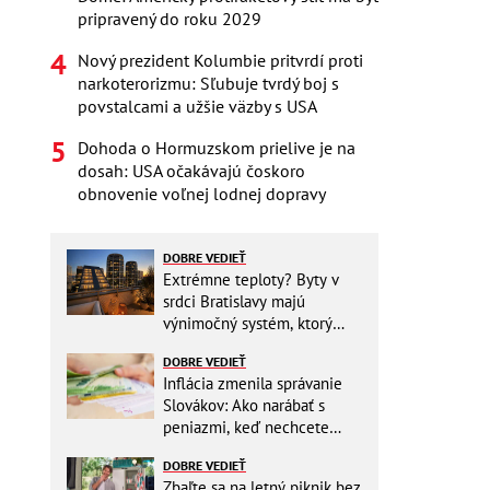
pripravený do roku 2029
Nový prezident Kolumbie pritvrdí proti
narkoterorizmu: Sľubuje tvrdý boj s
povstalcami a užšie väzby s USA
Dohoda o Hormuzskom prielive je na
dosah: USA očakávajú čoskoro
obnovenie voľnej lodnej dopravy
DOBRE VEDIEŤ
Extrémne teploty? Byty v
srdci Bratislavy majú
výnimočný systém, ktorý
ešte aj šetrí náklady
DOBRE VEDIEŤ
Inflácia zmenila správanie
Slovákov: Ako narábať s
peniazmi, keď nechcete
zbytočne riskovať?
DOBRE VEDIEŤ
Zbaľte sa na letný piknik bez