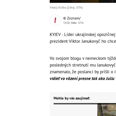
Vitalij Kličko (Zdroj: SITA)
© Zoznam/
TASR,
foto
: SITA
KYJEV - Líder ukrajinskej opozičnej
prezident Viktor Janukovyč ho chce
Vo svojom blogu v nemeckom týžden
posledných stretnutí mu Janukovyč 
znamenalo, že poslanci by prišli o
vidieť vo väzení presne tak ako Juli
Mohlo by vás zaujímať: