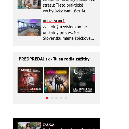
stresu: Tieto praktické
vychytávky vám ušetria
miesto v batohu!
DOBRE VEDIEŤ
Za jedným výsledkom je
unikátny proces: Na
Slovensku máme špičkové
pracovisko
PREDPREDAJ
.sk - Tu sa rodia zážitky
ZÁBAVA