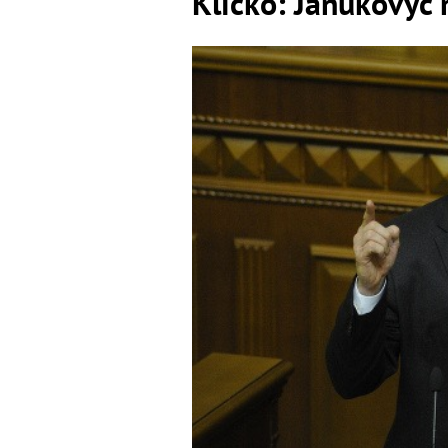
Kličko: Janukovyč