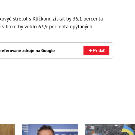
ovyč stretol s Kličkom, získal by 36,1 percenta
a v boxe by volilo 63,9 percenta opýtaných.
referované zdroje na Google
Pridať