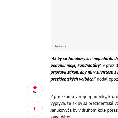
Reklama
"Ak by sa Janukovyčovi nepodarilo d
podaniu mojej kandidatúry"
v prezid
pripravil zákon, aby mi v súvislosti 
prezidentských voľbách,"
dodal opozi
47
Z prieskumu verejnej mienky, ktoré
vyplýva, že ak by sa prezidentské 
Janukovyča by v druhom kole poraz
kandidátov.