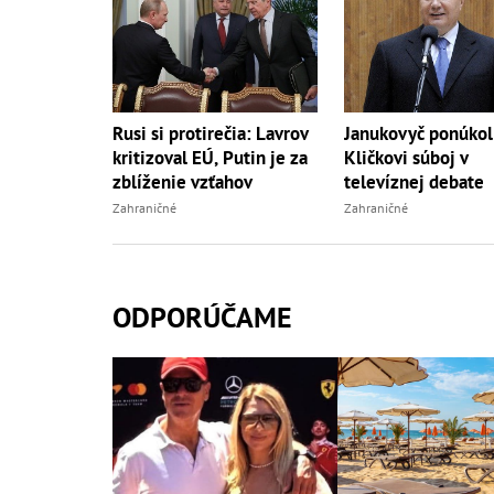
Rusi si protirečia: Lavrov
Janukovyč ponúkol
kritizoval EÚ, Putin je za
Kličkovi súboj v
zblíženie vzťahov
televíznej debate
Zahraničné
Zahraničné
ODPORÚČAME