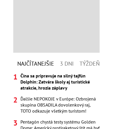
NAJČÍTANEJŠIE
3 DNI
TÝŽDEŇ
Čína sa pripravuje na silný tajfún
Dolphin: Zatvára školy aj turistické
atrakcie, hrozia záplavy
Ďalšie NEPOKOJE v Európe: Ozbrojená
skupina OBSADILA dovolenkový raj,
TOTO odkazuje všetkým turistom!
Pentagón chystá testy systému Golden
Dome: Americký protiraketový štít má byť