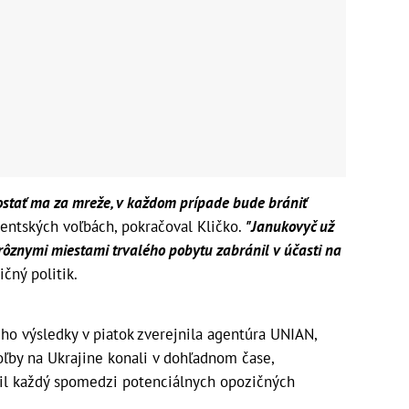
ostať ma za mreže, v každom prípade bude brániť
entských voľbách, pokračoval Kličko.
"Janukovyč už
s rôznymi miestami trvalého pobytu zabránil v účasti na
čný politik.
ho výsledky v piatok zverejnila agentúra UNIAN,
voľby na Ukrajine konali v dohľadnom čase,
il každý spomedzi potenciálnych opozičných