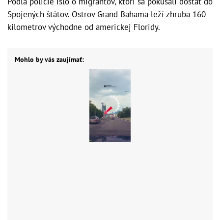
Podľa polície išlo o migrantov, ktorí sa pokúšali dostať do
Spojených štátov. Ostrov Grand Bahama leží zhruba 160
kilometrov východne od americkej Floridy.
Mohlo by vás zaujímať: