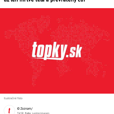
Ilustračné foto
© Zoznam/
TASR,
Foto
: jupiterimages