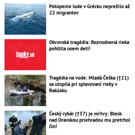
Potopenie lode v Grécku neprežilo až
22 migrantov
Obrovská tragédia: Rozvodnená rieka
pohltila osem detí!
Tragédia na vode: Mladá Češka (†21)
sa utopila pri splavovaní rieky v
Rakúsku
Český rybár (†37) je mŕtvy: Blesk
nad Oravskou priehradou mu pretrhol
čln!