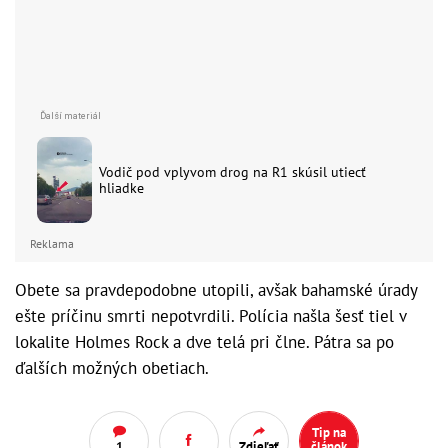
Vodič pod vplyvom drog na R1 skúsil utiecť
hliadke
Reklama
Obete sa pravdepodobne utopili, avšak bahamské úrady
ešte príčinu smrti nepotvrdili. Polícia našla šesť tiel v
lokalite Holmes Rock a dve telá pri člne. Pátra sa po
ďalších možných obetiach.
Tip na
1
Zdieľať
článok