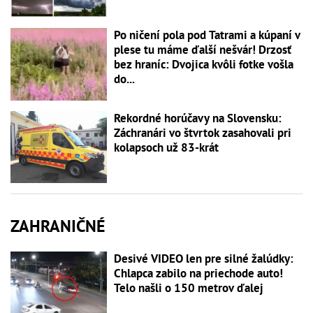
Po ničení pola pod Tatrami a kúpaní v
plese tu máme ďalší nešvár! Drzosť
bez hraníc: Dvojica kvôli fotke vošla
do...
Rekordné horúčavy na Slovensku:
Záchranári vo štvrtok zasahovali pri
kolapsoch už 83-krát
ZAHRANIČNÉ
Desivé VIDEO len pre silné žalúdky:
Chlapca zabilo na priechode auto!
Telo našli o 150 metrov ďalej