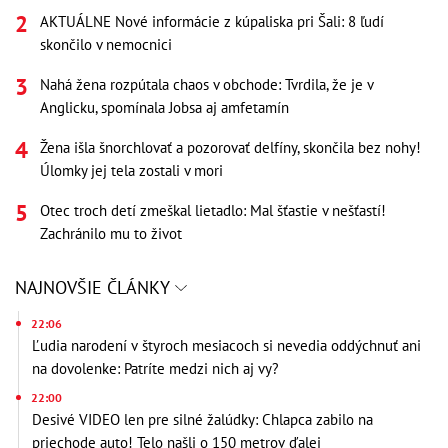
AKTUÁLNE Nové informácie z kúpaliska pri Šali: 8 ľudí
skončilo v nemocnici
Nahá žena rozpútala chaos v obchode: Tvrdila, že je v
Anglicku, spomínala Jobsa aj amfetamín
Žena išla šnorchlovať a pozorovať delfíny, skončila bez nohy!
Úlomky jej tela zostali v mori
Otec troch detí zmeškal lietadlo: Mal šťastie v nešťastí!
Zachránilo mu to život
NAJNOVŠIE ČLÁNKY
22:06
Ľudia narodení v štyroch mesiacoch si nevedia oddýchnuť ani
na dovolenke: Patríte medzi nich aj vy?
22:00
Desivé VIDEO len pre silné žalúdky: Chlapca zabilo na
priechode auto! Telo našli o 150 metrov ďalej