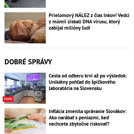
Prielomový NÁLEZ z čias Inkov! Vedci
z múmií získali DNA vírusu, ktorý
zabíjal milióny ľudí
DOBRÉ SPRÁVY
Cesta od odberu krvi až po výsledok:
Unikátny pohľad do špičkového
laboratória na Slovensku
FOTO
Inflácia zmenila správanie Slovákov:
Ako narábať s peniazmi, keď
nechcete zbytočne riskovať?