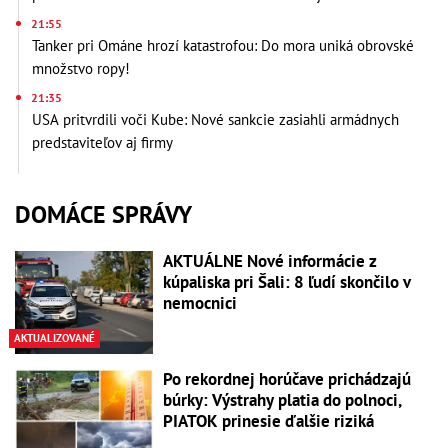
21:55
Tanker pri Ománe hrozí katastrofou: Do mora uniká obrovské
množstvo ropy!
21:35
USA pritvrdili voči Kube: Nové sankcie zasiahli armádnych
predstaviteľov aj firmy
DOMÁCE SPRÁVY
AKTUÁLNE Nové informácie z
kúpaliska pri Šali: 8 ľudí skončilo v
nemocnici
AKTUALIZOVANÉ
Po rekordnej horúčave prichádzajú
búrky: Výstrahy platia do polnoci,
PIATOK prinesie ďalšie riziká