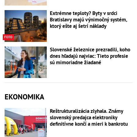
Extrémne teploty? Byty v srdci
Bratislavy majú výnimočný systém,
ktorý ešte aj šetrí náklady
FOTO
Slovenské železnice prezradili, koho
dnes hľadajú najviac: Tieto profesie
sú mimoriadne žiadané
EKONOMIKA
Reštrukturalizácia zlyhala. Známy
slovenský predajca elektroniky
definitívne končí a mieri k bankrotu