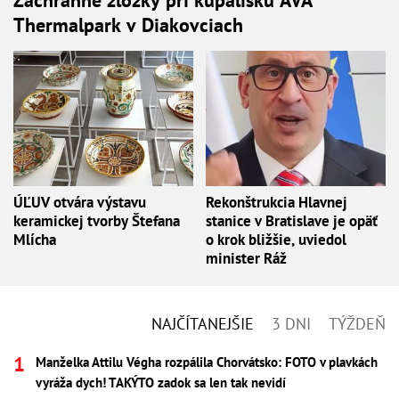
Záchranné zložky pri kúpalisku AVA
Thermalpark v Diakovciach
ÚĽUV otvára výstavu
Rekonštrukcia Hlavnej
keramickej tvorby Štefana
stanice v Bratislave je opäť
Mlícha
o krok bližšie, uviedol
minister Ráž
NAJČÍTANEJŠIE
3 DNI
TÝŽDEŇ
Manželka Attilu Végha rozpálila Chorvátsko: FOTO v plavkách
vyráža dych! TAKÝTO zadok sa len tak nevidí