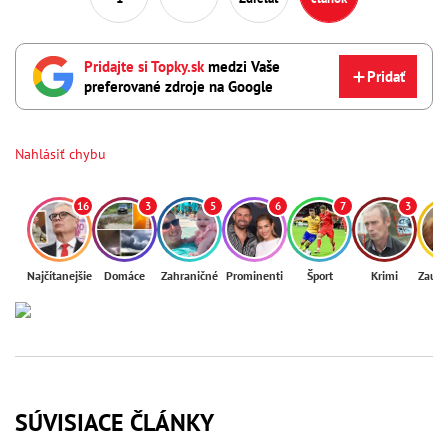
Pridajte si Topky.sk
medzi Vaše
Pridať
preferované zdroje na Google
Nahlásiť chybu
16
3
5
6
7
3
Najčítanejšie
Domáce
Zahraničné
Prominenti
Šport
Krimi
Zaují
SÚVISIACE ČLÁNKY