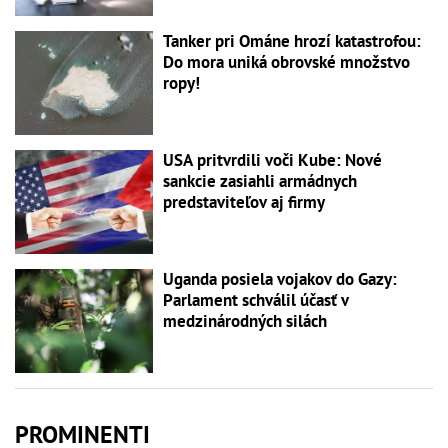
Tanker pri Ománe hrozí katastrofou:
Do mora uniká obrovské množstvo
ropy!
USA pritvrdili voči Kube: Nové
sankcie zasiahli armádnych
predstaviteľov aj firmy
Uganda posiela vojakov do Gazy:
Parlament schválil účasť v
medzinárodných silách
PROMINENTI