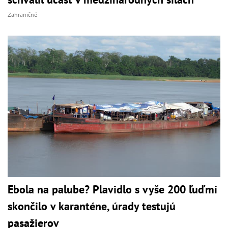
Zahraničné
Ebola na palube? Plavidlo s vyše 200 ľuďmi
skončilo v karanténe, úrady testujú
pasažierov