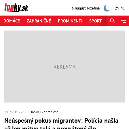
29 °C
6. august
,
Jozefína
DOMÁCE
ZAHRANIČNÉ
PROMINENTI
ŠPORT
ZAUJÍMAV
21.7.2013 7:00
Topky
Zahraničné
Neúspešný pokus migrantov: Polícia našla
už len mŕtve telá a prevrátený čln