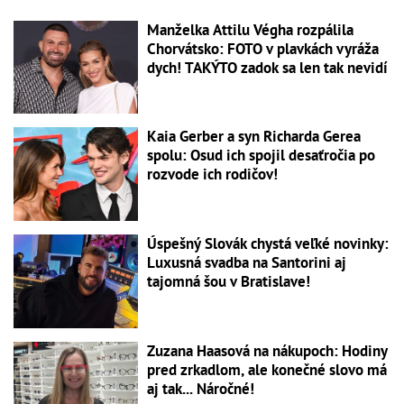
Manželka Attilu Végha rozpálila
Chorvátsko: FOTO v plavkách vyráža
dych! TAKÝTO zadok sa len tak nevidí
Kaia Gerber a syn Richarda Gerea
spolu: Osud ich spojil desaťročia po
rozvode ich rodičov!
Úspešný Slovák chystá veľké novinky:
Luxusná svadba na Santorini aj
tajomná šou v Bratislave!
Zuzana Haasová na nákupoch: Hodiny
pred zrkadlom, ale konečné slovo má
aj tak... Náročné!