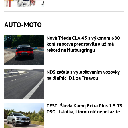
AUTO-MOTO
Nová Trieda CLA 45 s výkonom 680
koní sa sotva predstavila a už má
rekord na Nurburgringu
NDS začala s vylepšovaním vozovky
na diaľnici D1 za Trnavou
TEST: Škoda Karoq Extra Plus 1.5 TSI
DSG - istotka, ktorou nič nepokazíte