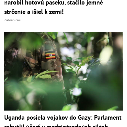
narobil hotovú paseku, stačilo jemné
strčenie a išiel k zemi!
Zahraničné
Uganda posiela vojakov do Gazy: Parlament
schválil účasť v medzinárodných silách