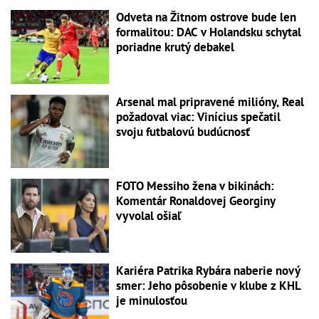
Odveta na Žitnom ostrove bude len
formalitou: DAC v Holandsku schytal
poriadne krutý debakel
Arsenal mal pripravené milióny, Real
požadoval viac: Vinícius spečatil
svoju futbalovú budúcnosť
FOTO Messiho žena v bikinách:
Komentár Ronaldovej Georginy
vyvolal ošiaľ
Kariéra Patrika Rybára naberie nový
smer: Jeho pôsobenie v klube z KHL
je minulosťou