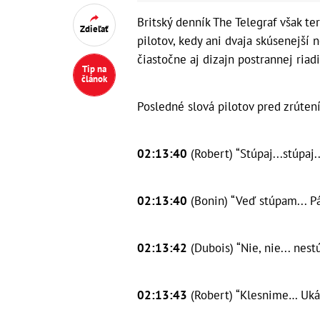
Britský denník The Telegraf však t
Zdieľať
pilotov, kedy ani dvaja skúsenejší 
čiastočne aj dizajn postrannej riadi
Tip na
článok
Posledné slová pilotov pred zrútení
02:13:40
(Robert) “Stúpaj...stúpaj..
02:13:40
(Bonin) “Veď stúpam... P
02:13:42
(Dubois) “Nie, nie... nest
02:13:43
(Robert) “Klesnime… Ukáž