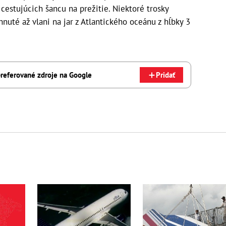
cestujúcich šancu na prežitie. Niektoré trosky
ihnuté až vlani na jar z Atlantického oceánu z hĺbky 3
referované zdroje na Google
Pridať