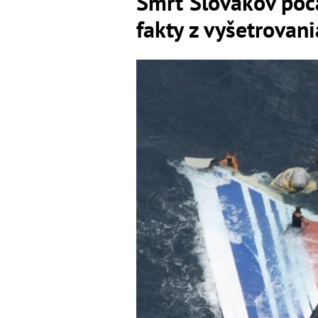
Smrť Slovákov poča
fakty z vyšetrovani