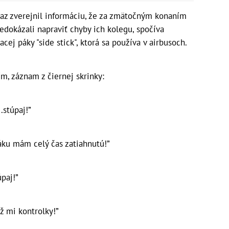
eraz zverejnil informáciu, že za zmätočným konaním
nedokázali napraviť chyby ich kolegu, spočíva
acej páky "side stick", ktorá sa používa v airbusoch.
m, záznam z čiernej skrinky:
.stúpaj!”
áku mám celý čas zatiahnutú!”
úpaj!”
 mi kontrolky!”