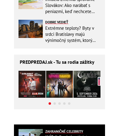
Slovákov: Ako narábať s
peniazmi, keď nechcete
zbytočne riskovať?
DOBRE VEDIEŤ
Extrémne teploty? Byty v
srdci Bratislavy majú
výnimočný systém, ktorý
ešte aj šetrí náklady
PREDPREDAJ
.sk - Tu sa rodia zážitky
ZAHRANIČNÉ CELEBRITY