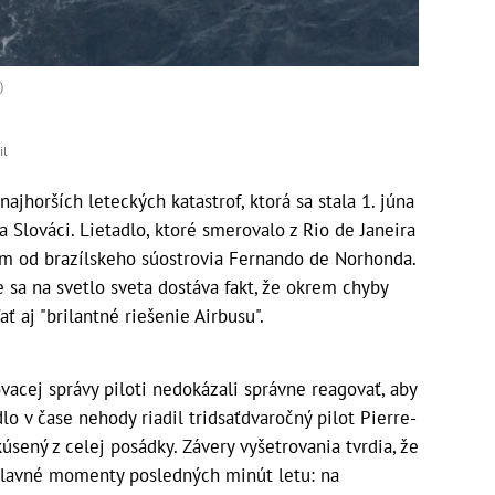
)
il
jhorších leteckých katastrof, ktorá sa stala 1. júna
a Slováci. Lietadlo, ktoré smerovalo z Rio de Janeira
 km od brazílskeho súostrovia Fernando de Norhonda.
 sa na svetlo sveta dostáva fakt, že okrem chyby
ť aj "brilantné riešenie Airbusu".
vacej správy piloti nedokázali správne reagovať, aby
dlo v čase nehody riadil tridsaťdvaročný pilot Pierre-
úsený z celej posádky. Závery vyšetrovania tvrdia, že
 hlavné momenty posledných minút letu: na