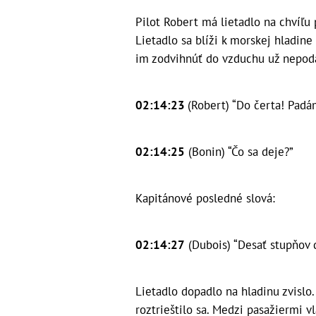
Pilot Robert má lietadlo na chvíľu
Lietadlo sa blíži k morskej hladine
im zodvihnúť do vzduchu už nepoda
02:14:23
(Robert) “Do čerta! Padá
02:14:25
(Bonin) “Čo sa deje?”
Kapitánové posledné slová:
02:14:27
(Dubois) “Desať stupňov 
Lietadlo dopadlo na hladinu zvislo
roztrieštilo sa. Medzi pasažiermi v