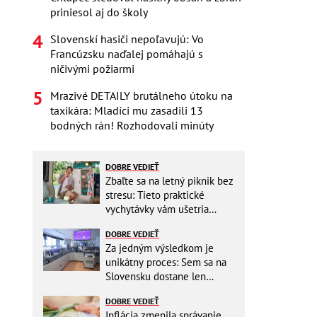
priniesol aj do školy
Slovenskí hasiči nepoľavujú: Vo
Francúzsku naďalej pomáhajú s
ničivými požiarmi
Mrazivé DETAILY brutálneho útoku na
taxikára: Mladíci mu zasadili 13
bodných rán! Rozhodovali minúty
DOBRE VEDIEŤ
Zbaľte sa na letný piknik bez
stresu: Tieto praktické
vychytávky vám ušetria
miesto v batohu!
DOBRE VEDIEŤ
Za jedným výsledkom je
unikátny proces: Sem sa na
Slovensku dostane len
málokto
DOBRE VEDIEŤ
Inflácia zmenila správanie