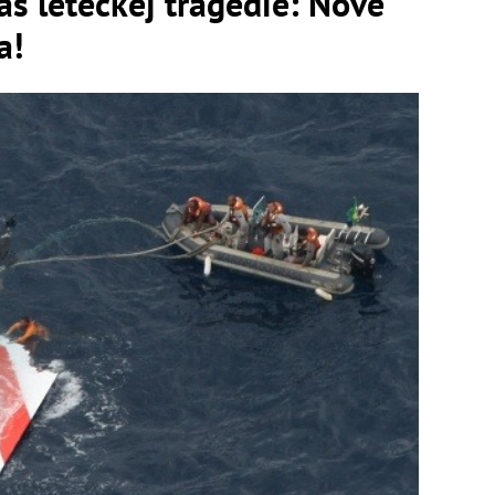
s leteckej tragédie: Nové
a!