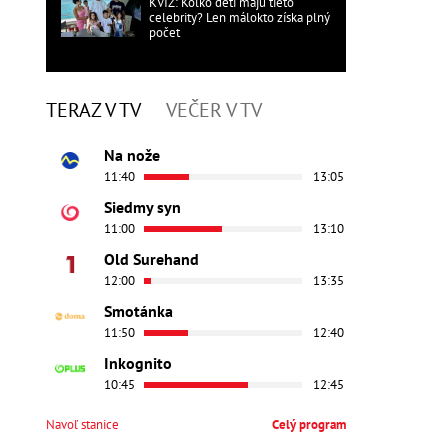
KVÍZ: Koľko detí majú tieto
celebrity? Len málokto získa plný
počet
TERAZ V TV
VEČER V TV
Na nože
11:40
13:05
Siedmy syn
11:00
13:10
Old Surehand
12:00
13:35
Smotánka
11:50
12:40
Inkognito
10:45
12:45
Navoľ stanice
Celý program