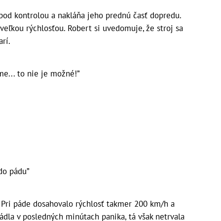
 pod kontrolou a nakláňa jeho prednú časť dopredu.
 veľkou rýchlosťou. Robert si uvedomuje, že stroj sa
rí.
me... to nie je možné!”
do pádu”
. Pri páde dosahovalo rýchlosť takmer 200 km/h a
ládla v posledných minútach panika, tá však netrvala