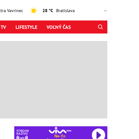
ajtra Vavrinec
28 °C
 TV
LIFESTYLE
VOĽNÝ ČAS
STREAM
NAŽIVO
Ne-Yo