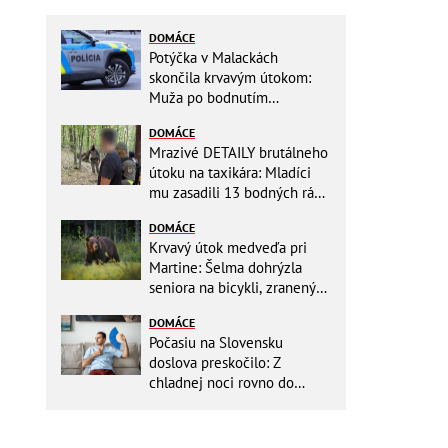
DOMÁCE
Potýčka v Malackách
skončila krvavým útokom:
Muža po bodnutím
neznámym predmetom
DOMÁCE
odviezli do nemocnice
Mrazivé DETAILY brutálneho
útoku na taxikára: Mladíci
mu zasadili 13 bodných rán!
Rozhodovali minúty
DOMÁCE
Krvavý útok medveďa pri
Martine: Šelma dohrýzla
seniora na bicykli, zranený
sa doplazil k chatám
DOMÁCE
Počasiu na Slovensku
doslova preskočilo: Z
chladnej noci rovno do
ďalších horúčav, platia
výstrahy!