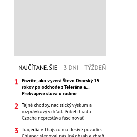
NAJČÍTANEJŠIE
3 DNI
TÝŽDEŇ
Pozrite, ako vyzerá Števo Dvorský 15
rokov po odchode z Telerána a...
Prekvapivé slová o rodine
Tajné chodby, nacistický výskum a
rozprávkový vzhľad: Príbeh hradu
Czocha neprestáva fascinovať
Tragédia v Thajsku má desivé pozadie:
Chlapec sledoval násilný obsah a zbraň