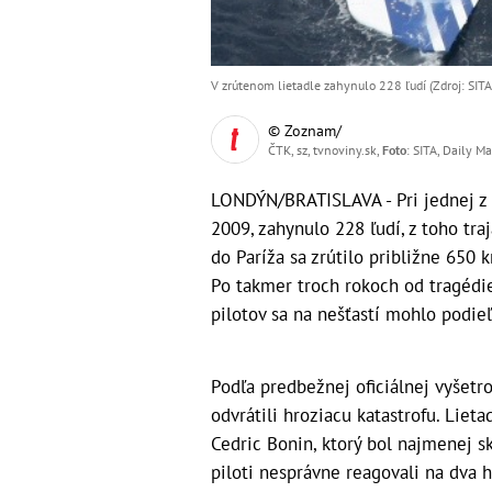
V zrútenom lietadle zahynulo 228 ľudí (Zdroj: SITA
© Zoznam/
ČTK, sz, tvnoviny.sk,
Foto
: SITA, Daily Ma
LONDÝN/BRATISLAVA - Pri jednej z na
2009, zahynulo 228 ľudí, z toho traj
do Paríža sa zrútilo približne 650
Po takmer troch rokoch od tragédie
pilotov sa na nešťastí mohlo podieľa
Podľa predbežnej oficiálnej vyšetro
odvrátili hroziacu katastrofu. Lieta
Cedric Bonin, ktorý bol najmenej sk
piloti nesprávne reagovali na dva