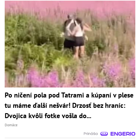
Po ničení pola pod Tatrami a kúpaní v plese
tu máme ďalší nešvár! Drzosť bez hraníc:
Dvojica kvôli fotke vošla do...
Domáce