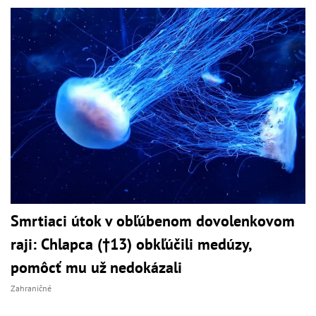
Smrtiaci útok v obľúbenom dovolenkovom
raji: Chlapca (†13) obkľúčili medúzy,
pomôcť mu už nedokázali
Zahraničné