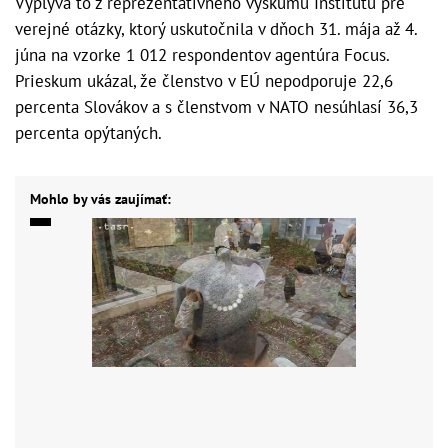
Vyplýva to z reprezentatívneho výskumu Inštitútu pre
verejné otázky, ktorý uskutočnila v dňoch 31. mája až 4.
júna na vzorke 1 012 respondentov agentúra Focus.
Prieskum ukázal, že členstvo v EÚ nepodporuje 22,6
percenta Slovákov a s členstvom v NATO nesúhlasí 36,3
percenta opýtaných.
Mohlo by vás zaujímať: