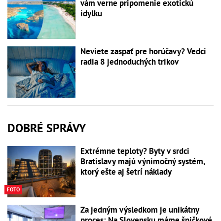
vám verne pripomenie exotickú
idylku
Neviete zaspať pre horúčavy? Vedci
radia 8 jednoduchých trikov
DOBRÉ SPRÁVY
Extrémne teploty? Byty v srdci
Bratislavy majú výnimočný systém,
ktorý ešte aj šetrí náklady
FOTO
Za jedným výsledkom je unikátny
proces: Na Slovensku máme špičkové