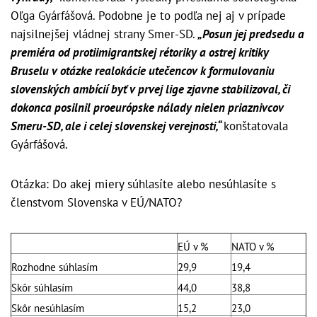
Oľga Gyárfášová. Podobne je to podľa nej aj v prípade
najsilnejšej vládnej strany Smer-SD.
„Posun jej predsedu a
premiéra od protiimigrantskej rétoriky a ostrej kritiky
Bruselu v otázke realokácie utečencov k formulovaniu
slovenských ambícií byť v prvej lige zjavne stabilizoval, či
dokonca posilnil proeurópske nálady nielen priaznivcov
Smeru-SD, ale i celej slovenskej verejnosti,“
konštatovala
Gyárfášová.
Otázka: Do akej miery súhlasíte alebo nesúhlasíte s
členstvom Slovenska v EÚ/NATO?
EÚ v %
NATO v %
Rozhodne súhlasím
29,9
19,4
Skôr súhlasím
44,0
38,8
Skôr nesúhlasím
15,2
23,0