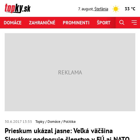
33 °C
7. august
,
Štefánia
DOMÁCE
ZAHRANIČNÉ
PROMINENTI
ŠPORT
ZAUJÍMAV
30.6.2017 13:55
Topky
Domáce
Politika
Prieskum ukázal jasne: Veľká väčšina
Slovákov podporuje členstvo v EÚ aj NATO