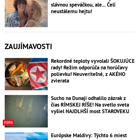
slávnou speváčkou, ale... Čelí
neustálemu hejtu!
ZAUJÍMAVOSTI
Rekordné teploty vyvolali ŠOKUJÚCE
rady! Režim odporúča na horúčavy
polievku! Neuveriteľné, z AKÉHO
zvierata
Sucho na Dunaji odhalilo zázrak z
čias RÍMSKEJ RÍŠE! Na svetlo sveta
vyšiel NAJDLHŠÍ most STAROVEKU
FOTO
Európske Maldivy: Týchto 6 miest