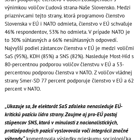
výnimkou voličov Ľudová strana-Naše Slovensko. Medzi
priaznivcami tejto strany, ktorá programovo členstvo
Slovenska v EÚ i NATO odmieta, členstvo v EÚ schvaľuje
46% respondentov, 53% ho odmieta. V prípade NATO je
to 30% súhlasných a 66% nesúhlasných odpovedí.
Najvyšší podiel zástancov členstva v EÚ je medzi voličmi
SaS (95%), KDH (85%) a SNS (82%). Nasleduje Most-Híd s
80-percentnou podporou voličov členstvu v EÚ a 53-
percentnou podporou členstva v NATO. Z voličov vládnej
strany Smer-SD 77 percent podporuje členstvo v EÚ a 62
percent v NATO.
„Ukazuje sa, že elektorát SaS zďaleka nenasleduje EÚ-
kritickú pozíciu lídra strany. Zaujme aj pro-EÚ postoj
stúpencov SNS, ktorá v minulosti z nacionalistických,
protizápadných pozícií vyslovovala voči integrácii značné
výhrady,“
komentovala výsledky prieskumu sociologička