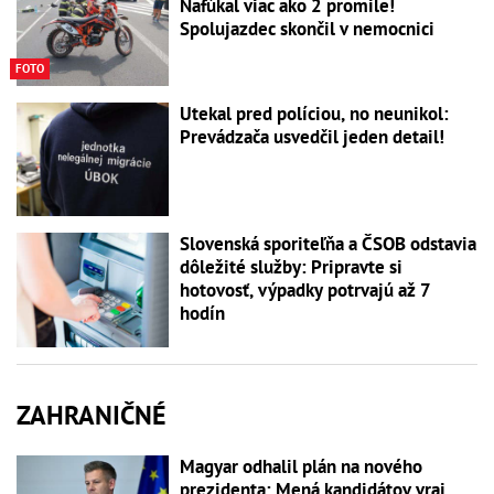
Nafúkal viac ako 2 promile!
Spolujazdec skončil v nemocnici
FOTO
Utekal pred políciou, no neunikol:
Prevádzača usvedčil jeden detail!
Slovenská sporiteľňa a ČSOB odstavia
dôležité služby: Pripravte si
hotovosť, výpadky potrvajú až 7
hodín
ZAHRANIČNÉ
Magyar odhalil plán na nového
prezidenta: Mená kandidátov vraj