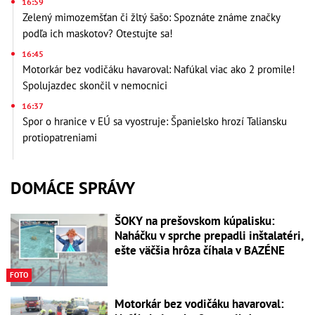
16:59
Zelený mimozemšťan či žltý šašo: Spoznáte známe značky
podľa ich maskotov? Otestujte sa!
16:45
Motorkár bez vodičáku havaroval: Nafúkal viac ako 2 promile!
Spolujazdec skončil v nemocnici
16:37
Spor o hranice v EÚ sa vyostruje: Španielsko hrozí Taliansku
protiopatreniami
DOMÁCE SPRÁVY
ŠOKY na prešovskom kúpalisku:
Naháčku v sprche prepadli inštalatéri,
ešte väčšia hrôza číhala v BAZÉNE
FOTO
Motorkár bez vodičáku havaroval: