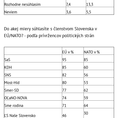
Rozhodne nesúhlasím
7,4
13,3
Neviem
3,6
5,5
Do akej miery súhlasíte s členstvom Slovenska v
EÚ/NATO? - podľa prívržencov politických strán
EÚ v %
NATO v %
SaS
95
85
KDH
85
60
SNS
82
56
Most-Híd
80
53
Smer-SD
77
62
OĽaNO-NOVA
74
59
Sme rodina
71
64
30
ĽS Naše Slovensko
46