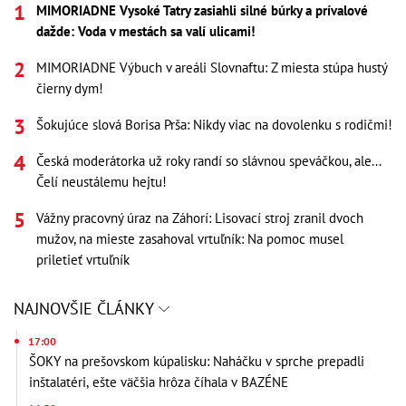
MIMORIADNE Vysoké Tatry zasiahli silné búrky a prívalové
dažde: Voda v mestách sa valí ulicami!
MIMORIADNE Výbuch v areáli Slovnaftu: Z miesta stúpa hustý
čierny dym!
Šokujúce slová Borisa Prša: Nikdy viac na dovolenku s rodičmi!
Česká moderátorka už roky randí so slávnou speváčkou, ale...
Čelí neustálemu hejtu!
Vážny pracovný úraz na Záhorí: Lisovací stroj zranil dvoch
mužov, na mieste zasahoval vrtuľník: Na pomoc musel
priletieť vrtuľník
NAJNOVŠIE ČLÁNKY
17:00
ŠOKY na prešovskom kúpalisku: Naháčku v sprche prepadli
inštalatéri, ešte väčšia hrôza číhala v BAZÉNE