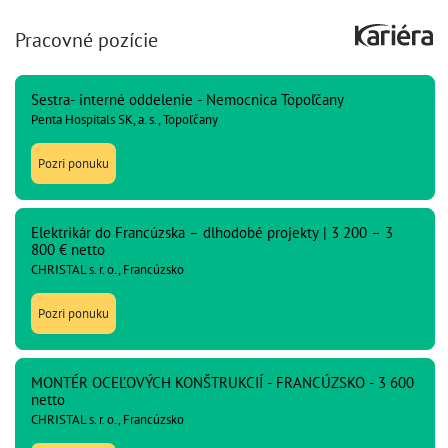
Pracovné pozície
Sestra- interné oddelenie - Nemocnica Topoľčany
Penta Hospitals SK, a. s., Topoľčany
Pozri ponuku
Elektrikár do Francúzska – dlhodobé projekty | 3 200 – 3
800 € netto
CHRISTAL s. r. o., Francúzsko
Pozri ponuku
MONTÉR OCEĽOVÝCH KONŠTRUKCIÍ - FRANCÚZSKO - 3 600
netto
CHRISTAL s. r. o., Francúzsko