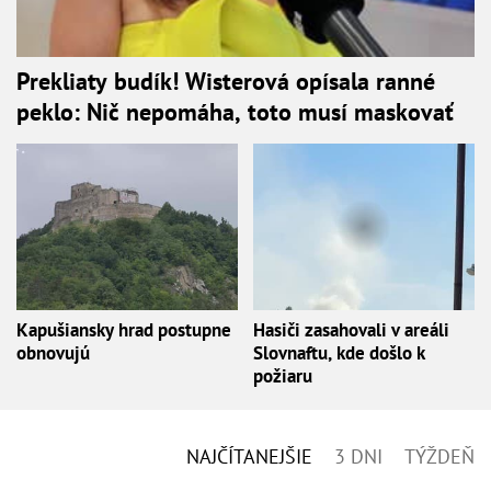
Prekliaty budík! Wisterová opísala ranné
peklo: Nič nepomáha, toto musí maskovať
Kapušiansky hrad postupne
Hasiči zasahovali v areáli
obnovujú
Slovnaftu, kde došlo k
požiaru
NAJČÍTANEJŠIE
3 DNI
TÝŽDEŇ