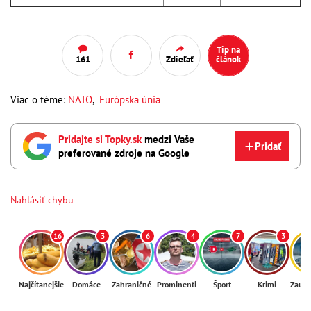
Tip na
161
Zdieľať
článok
Viac o téme:
NATO
,
Európska únia
Pridajte si Topky.sk
medzi Vaše
Pridať
preferované zdroje na Google
Nahlásiť chybu
16
3
6
4
7
3
Najčítanejšie
Domáce
Zahraničné
Prominenti
Šport
Krimi
Zaují