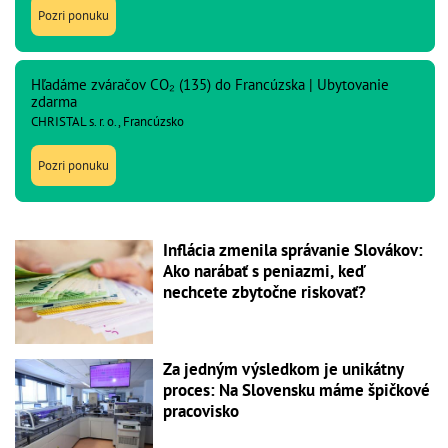
Pozri ponuku
Hľadáme zváračov CO₂ (135) do Francúzska | Ubytovanie
zdarma
CHRISTAL s. r. o., Francúzsko
Pozri ponuku
Inflácia zmenila správanie Slovákov:
Ako narábať s peniazmi, keď
nechcete zbytočne riskovať?
Za jedným výsledkom je unikátny
proces: Na Slovensku máme špičkové
pracovisko