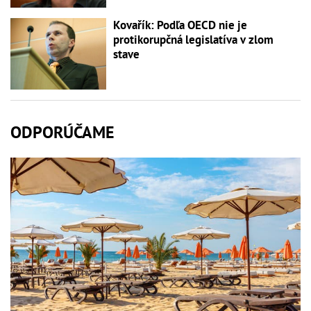
Kovařík: Podľa OECD nie je
protikorupčná legislatíva v zlom
stave
ODPORÚČAME