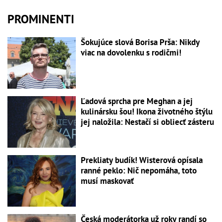
PROMINENTI
Šokujúce slová Borisa Prša: Nikdy
viac na dovolenku s rodičmi!
Ľadová sprcha pre Meghan a jej
kulinársku šou! Ikona životného štýlu
jej naložila: Nestačí si obliecť zásteru
Prekliaty budík! Wisterová opísala
ranné peklo: Nič nepomáha, toto
musí maskovať
Česká moderátorka už roky randí so