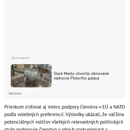
Staré Mesto otvorilo obnovené
nádvorie Pistoriho paláca
Reklama
Prieskum zisťoval aj mieru podpory členstva v EÚ a NATO
podľa volebných preferencií. Výsledky ukázali, že väčšina
potenciálnych voličov všetkých relevantných politických
strán podporuje členstvo v oboch zoskupeniach s