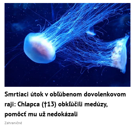
Smrtiaci útok v obľúbenom dovolenkovom
raji: Chlapca (†13) obkľúčili medúzy,
pomôcť mu už nedokázali
Zahraničné