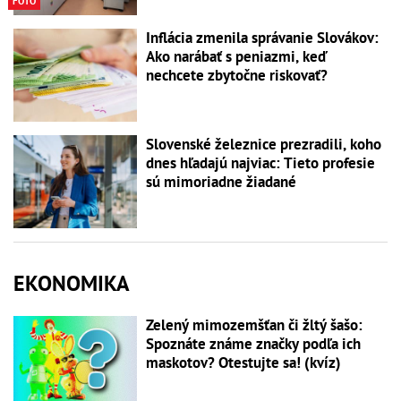
FOTO
Inflácia zmenila správanie Slovákov:
Ako narábať s peniazmi, keď
nechcete zbytočne riskovať?
Slovenské železnice prezradili, koho
dnes hľadajú najviac: Tieto profesie
sú mimoriadne žiadané
EKONOMIKA
Zelený mimozemšťan či žltý šašo:
Spoznáte známe značky podľa ich
maskotov? Otestujte sa! (kvíz)