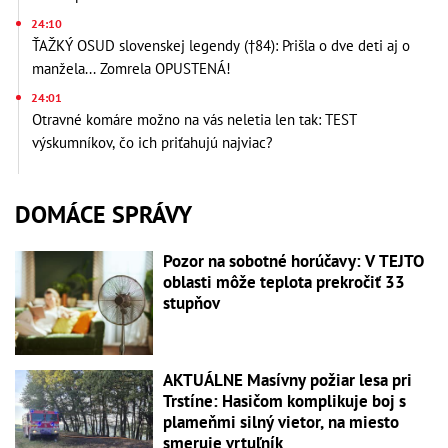
24:10
ŤAŽKÝ OSUD slovenskej legendy (†84): Prišla o dve deti aj o
manžela... Zomrela OPUSTENÁ!
24:01
Otravné komáre možno na vás neletia len tak: TEST
výskumníkov, čo ich priťahujú najviac?
DOMÁCE SPRÁVY
Pozor na sobotné horúčavy: V TEJTO
oblasti môže teplota prekročiť 33
stupňov
AKTUÁLNE Masívny požiar lesa pri
Trstíne: Hasičom komplikuje boj s
plameňmi silný vietor, na miesto
smeruje vrtuľník