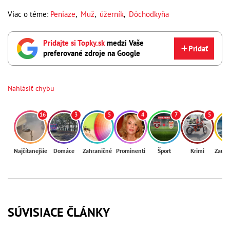
Viac o téme:
Peniaze
,
Muž
,
úžerník
,
Dôchodkyňa
Pridajte si Topky.sk
medzi Vaše
Pridať
preferované zdroje na Google
Nahlásiť chybu
16
3
5
4
7
5
Najčítanejšie
Domáce
Zahraničné
Prominenti
Šport
Krimi
Zaují
SÚVISIACE ČLÁNKY