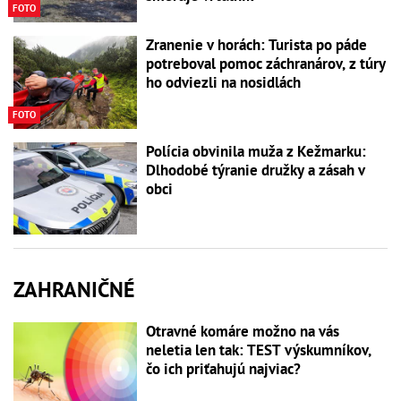
FOTO
Zranenie v horách: Turista po páde
potreboval pomoc záchranárov, z túry
ho odviezli na nosidlách
FOTO
Polícia obvinila muža z Kežmarku:
Dlhodobé týranie družky a zásah v
obci
ZAHRANIČNÉ
Otravné komáre možno na vás
neletia len tak: TEST výskumníkov,
čo ich priťahujú najviac?