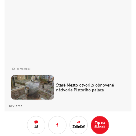
Staré Mesto otvorilo obnovené
nádvorie Pistoriho paláca
Reklama
Tip na
18
Zdieľať
článok