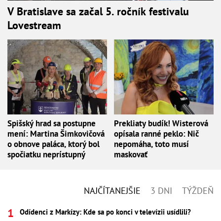
V Bratislave sa začal 5. ročník festivalu
Lovestream
Spišský hrad sa postupne
Prekliaty budík! Wisterová
mení: Martina Šimkovičová
opísala ranné peklo: Nič
o obnove paláca, ktorý bol
nepomáha, toto musí
spočiatku neprístupný
maskovať
NAJČÍTANEJŠIE
3 DNI
TÝŽDEŇ
Odídenci z Markízy: Kde sa po konci v televízii usídlili?