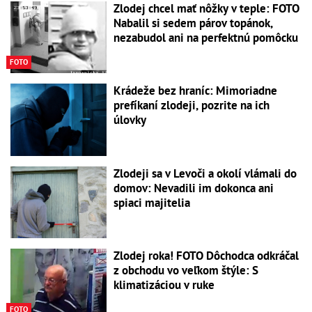
Zlodej chcel mať nôžky v teple: FOTO
Nabalil si sedem párov topánok,
nezabudol ani na perfektnú pomôcku
FOTO
Krádeže bez hraníc: Mimoriadne
prefíkaní zlodeji, pozrite na ich
úlovky
Zlodeji sa v Levoči a okolí vlámali do
domov: Nevadili im dokonca ani
spiaci majitelia
Zlodej roka! FOTO Dôchodca odkráčal
z obchodu vo veľkom štýle: S
klimatizáciou v ruke
FOTO