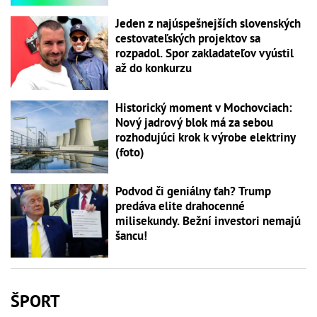
Jeden z najúspešnejších slovenských
cestovateľských projektov sa
rozpadol. Spor zakladateľov vyústil
až do konkurzu
Historický moment v Mochovciach:
Nový jadrový blok má za sebou
rozhodujúci krok k výrobe elektriny
(foto)
Podvod či geniálny ťah? Trump
predáva elite drahocenné
milisekundy. Bežní investori nemajú
šancu!
ŠPORT