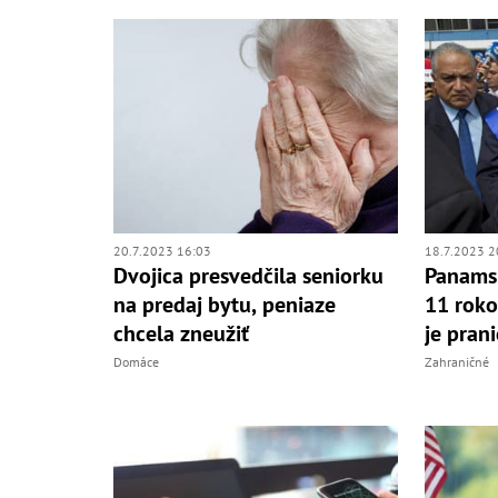
20.7.2023 16:03
18.7.2023 2
Dvojica presvedčila seniorku
Panamsk
na predaj bytu, peniaze
11 rok
chcela zneužiť
je pran
Domáce
Zahraničné