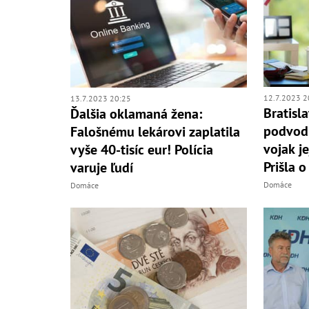
12.7.2023 2
13.7.2023 20:25
Bratisl
Ďalšia oklamaná žena:
podvodn
Falošnému lekárovi zaplatila
vojak je
vyše 40-tisíc eur! Polícia
Prišla o
varuje ľudí
Domáce
Domáce