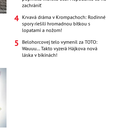
zachrániť
Krvavá dráma v Krompachoch: Rodinné
spory riešili hromadnou bitkou s
lopatami a nožom!
Belohorcovej telo vymenil za TOTO:
Wauuu... Takto vyzerá Hájkova nová
láska v bikinách!