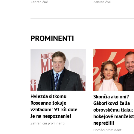
Zahraničné
Zahraničné
PROMINENTI
Hviezda sitkomu
Skončia ako oni?
Roseanne šokuje
Gáboríkovci čelia
vzhľadom: 91 kíl dole...
obrovskému tlaku:
Je na nespoznanie!
hokejové manželst
neprežili!
Zahraniční prominenti
Domáci prominenti