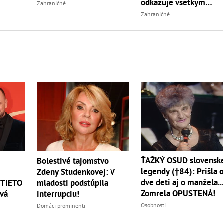
odkazuje všetkým
Zahraničné
turistom!
Zahraničné
ŤAŽKÝ OSUD slovensk
Bolestivé tajomstvo
legendy (†84): Prišla 
Zdeny Studenkovej: V
dve deti aj o manžela..
 TIETO
mladosti podstúpila
Zomrela OPUSTENÁ!
vá
interrupciu!
Osobnosti
Domáci prominenti