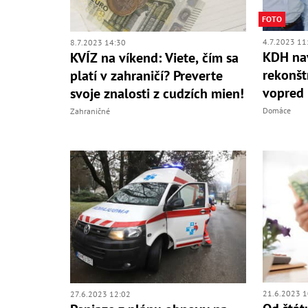
FOTO
4.7.2023 11
8.7.2023 14:30
KDH nav
KVÍZ na víkend: Viete, čím sa
rekonšt
platí v zahraničí? Preverte
vopred
svoje znalosti z cudzích mien!
Domáce
Zahraničné
21.6.2023 1
27.6.2023 12:02