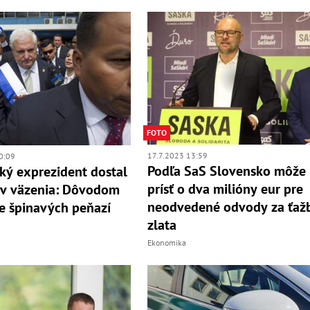
FOTO
17.7.2023 13:59
0:09
Podľa SaS Slovensko môže
ý exprezident dostal
prísť o dva milióny eur pre
ov väzenia: Dôvodom
neodvedené odvody za ťaž
ie špinavých peňazí
zlata
Ekonomika