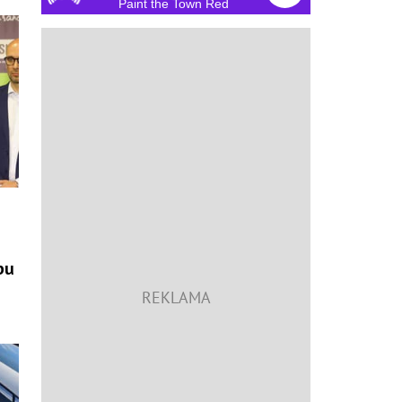
Paint the Town Red
bu