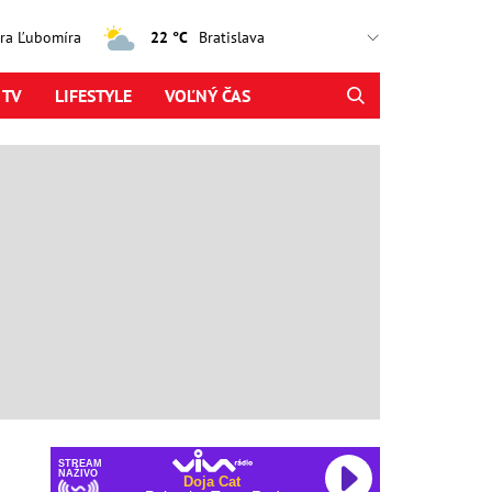
jtra Ľubomíra
22 °C
 TV
LIFESTYLE
VOĽNÝ ČAS
STREAM
NAŽIVO
Doja Cat