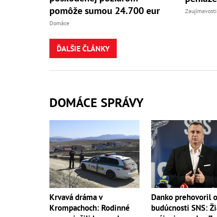
pomôže sumou 24.700 eur
Zaujímavosti
Domáce
ĎALŠIE ČLÁNKY
DOMÁCE SPRÁVY
Danko prehovoril 
Krvavá dráma v
budúcnosti SNS: Ž
Krompachoch: Rodinné