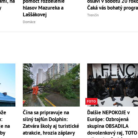
ami, na
oslávi v sobotu 20 rok
pomôcť rozdelenie
y
Čaká vás bohatý progr
hlasov Mazureka a
Laššákovej
Trenčín
Domáce
FOTO
Ďalšie NEPOKOJE v
ôže
Čína sa pripravuje na
Európe: Ozbrojená
u:
silný tajfún Dolphin:
skupina OBSADILA
je na
Zatvára školy aj turistické
dovolenkový raj, TOTO
oby
atrakcie, hrozia záplavy