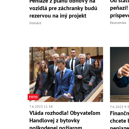
Od štát
Peniaze z plánu obnovy na
peňazí!
vozidlá pre záchranky budú
príspev
rezervou na iný projekt
Ekonomika
Domáce
FOTO
7.6.2023 11:38
7.6.2023 9:
Vláda rozhodla! Obyvateľom
Finančn
Handlovej z bytovky
chcete 
poškodenej požiarom
peniaze 