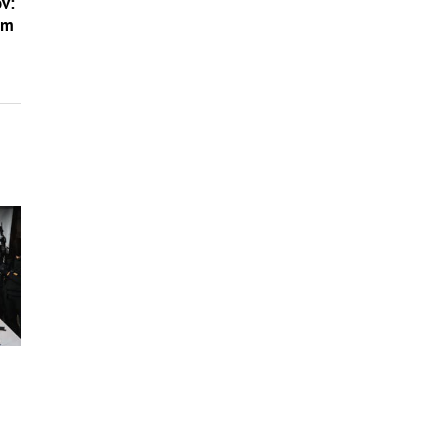
ov:
am