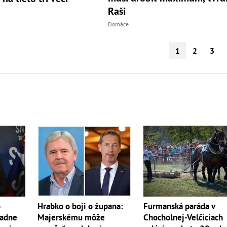
Raši
Domáce
1
2
3
o
Furmanská paráda v
Hrabko o boji o župana:
iadne
Chocholnej-Velčiciach
Majerskému môže