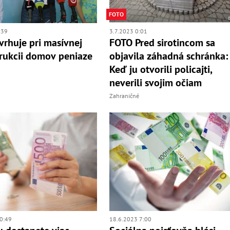
FOTO
:39
3.7.2023 0:01
rhuje pri masívnej
FOTO Pred sirotincom sa
rukcii domov peniaze
objavila záhadná schránka:
Keď ju otvorili policajti,
neverili svojim očiam
Zahraničné
0:49
18.6.2023 7:00