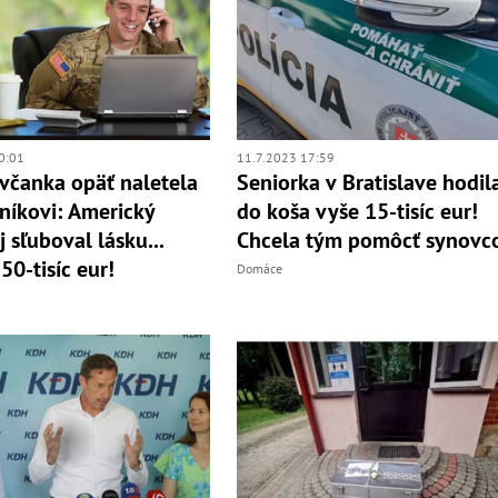
0:01
11.7.2023 17:59
avčanka opäť naletela
Seniorka v Bratislave hodil
íkovi: Americký
do koša vyše 15-tisíc eur!
j sľuboval lásku...
Chcela tým pomôcť synovc
 50-tisíc eur!
Domáce