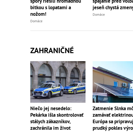
spájanie pred voľb
spory riešili hromadnou
jeseň chystá zmen
bitkou s lopatami a
nožom!
Domáce
Domáce
ZAHRANIČNÉ
Niečo jej nesedelo:
Zatmenie Slnka m
Pekárka išla skontrolovať
zamávať elektrino
stálych zákazníkov,
Európa sa pripravu
zachránila im život
prudký pokles výr