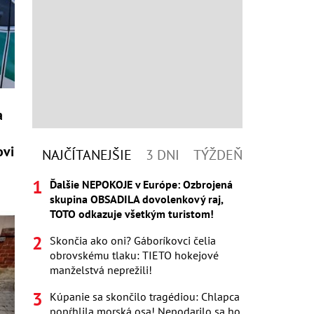
a
ovi
NAJČÍTANEJŠIE
3 DNI
TÝŽDEŇ
Ďalšie NEPOKOJE v Európe: Ozbrojená
skupina OBSADILA dovolenkový raj,
TOTO odkazuje všetkým turistom!
Skončia ako oni? Gáboríkovci čelia
obrovskému tlaku: TIETO hokejové
manželstvá neprežili!
Kúpanie sa skončilo tragédiou: Chlapca
popŕhlila morská osa! Nepodarilo sa ho