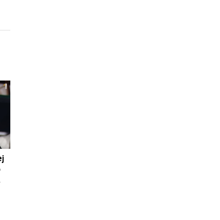
ej
o
.