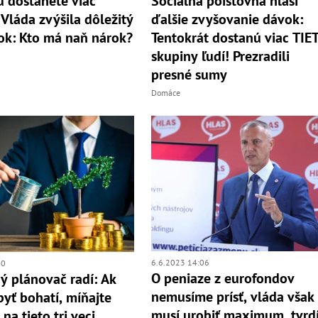
u dostanete viac
Sociálna poisťovňa hlási
 Vláda zvýšila dôležitý
ďalšie zvyšovanie dávok:
ok: Kto má naň nárok?
Tentokrát dostanú viac TIE
skupiny ľudí! Prezradili
presné sumy
Domáce
6.6.2023 14:06
30
O peniaze z eurofondov
ý plánovač radí: Ak
nemusíme prísť, vláda však
byť bohatí, míňajte
musí urobiť maximum, tvrd
na tieto tri veci