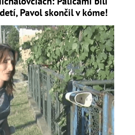
ichalovciach: Palicami bili
detí, Pavol skončil v kóme!