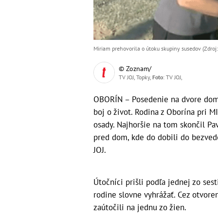
Miriam prehovorila o útoku skupiny susedov (Zdroj:
© Zoznam/
TV JOJ, Topky,
Foto
: TV JOJ,
OBORÍN – Posedenie na dvore domu
boj o život. Rodina z Oborína pri M
osady. Najhoršie na tom skončil Pavo
pred dom, kde do dobili do bezved
JOJ.
Útočníci prišli podľa jednej zo ses
rodine slovne vyhrážať. Cez otvore
zaútočili na jednu zo žien.