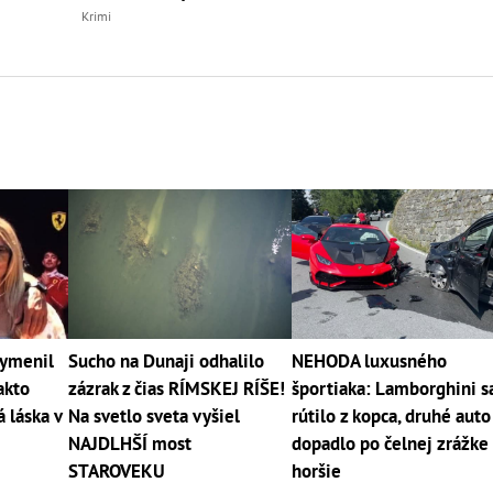
Krimi
vymenil
Sucho na Dunaji odhalilo
NEHODA luxusného
akto
zázrak z čias RÍMSKEJ RÍŠE!
športiaka: Lamborghini s
 láska v
Na svetlo sveta vyšiel
rútilo z kopca, druhé auto
NAJDLHŠÍ most
dopadlo po čelnej zrážke
STAROVEKU
horšie