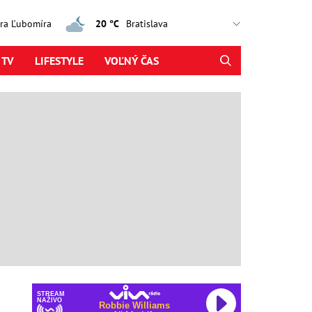
jtra Ľubomíra
20 °C
 TV
LIFESTYLE
VOĽNÝ ČAS
STREAM
NAŽIVO
Robbie Williams