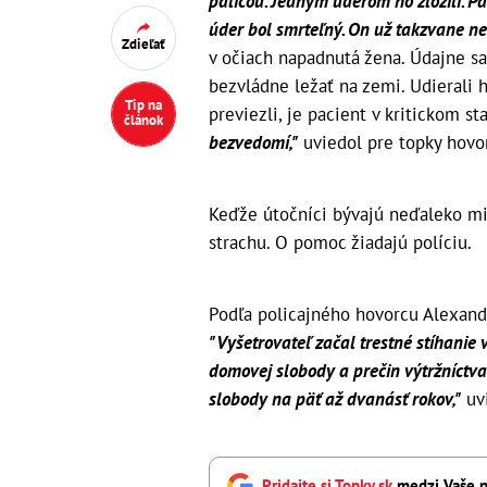
palicou. Jedným úderom ho zložili. Pa
úder bol smrteľný. On už takzvane než
Zdieľať
v očiach napadnutá žena. Údajne sa 
bezvládne ležať na zemi. Udierali 
Tip na
previezli, je pacient v kritickom st
článok
bezvedomí,"
uviedol pre topky hovor
Keďže útočníci bývajú neďaleko mie
strachu. O pomoc žiadajú políciu.
Podľa policajného hovorcu Alexandr
"Vyšetrovateľ začal trestné stíhanie 
domovej slobody a prečin výtržníctva
slobody na päť až dvanásť rokov,"
uvi
Pridajte si Topky.sk
medzi Vaše p