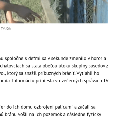
 TV JOJ)
 spoločne s deťmi sa v sekunde zmenilo v horor a
Ichalovciach sa stala obeťou útoku skupiny susedov z
l, ktorý sa snažil príbuzných brániť. Vytiahli ho
omia. Informáciu priniesla vo večerných správach TV
tier do ich domu ozbrojení palicami a začali sa
nú bránu vošli na ich pozemok a následne fyzicky