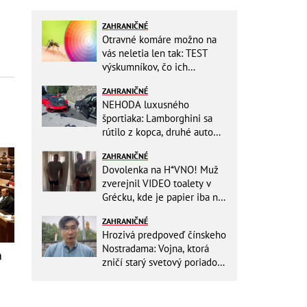
ZAHRANIČNÉ
Otravné komáre možno na
vás neletia len tak: TEST
výskumníkov, čo ich
priťahujú najviac?
ZAHRANIČNÉ
NEHODA luxusného
športiaka: Lamborghini sa
rútilo z kopca, druhé auto
dopadlo po čelnej zrážke
ZAHRANIČNÉ
horšie
Dovolenka na H*VNO! Muž
zverejnil VIDEO toalety v
Grécku, kde je papier iba na
OKRASU: Utrieť sa musíte ísť
ZAHRANIČNÉ
do kuchyne
Hrozivá predpoveď čínskeho
Nostradama: Vojna, ktorá
a
zničí starý svetový poriadok!
Už sa viackrát nemýlil