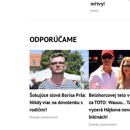
mŕtvy!
Krimi
ODPORÚČAME
Šokujúce slová Borisa Prša:
Belohorcovej telo 
Nikdy viac na dovolenku s
za TOTO: Wauuu... T
rodičmi!
vyzerá Hájkova nová
bikinách!
Domáci prominenti
Domáci prominenti