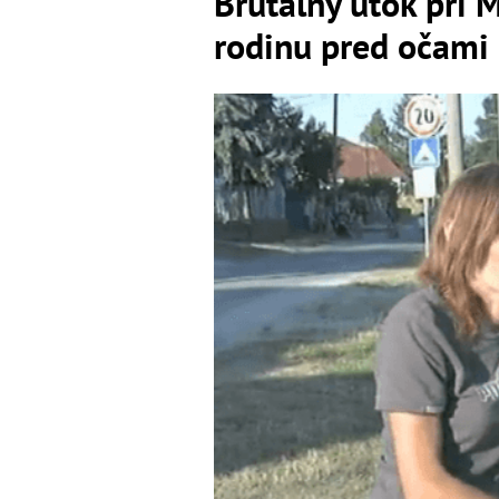
Brutálny útok pri M
rodinu pred očami 