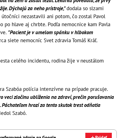
dol na zem a zostal ležať. Lekárka povedala, že prvý
ije. Dýchajú za neho prístroje,"
dodala so slzami
útočníci nezastavili ani potom, čo zostal Pavol
ho po hlave aj chrbte. Podľa nemocnice kam Pavla
ave.
"Pacient je v umelom spánku v hlbokom
ca siete nemocníc Svet zdravia Tomáš Kráľ.
sta celého incidentu, rodina žije v neustálom
a Szabóa polícia intenzívne na prípade pracuje.
vo veci zločinu ublíženia na zdraví, prečin porušovania
. Páchateľom hrozí za tento skutok trest odňatia
edol Szabó.
referované zdroje na Google
Pridať