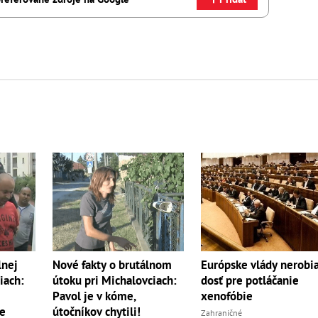
lnej
Nové fakty o brutálnom
Európske vlády nerobi
iach:
útoku pri Michalovciach:
dosť pre potláčanie
Pavol je v kóme,
xenofóbie
je
útočníkov chytili!
Zahraničné