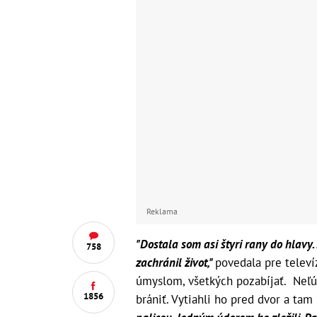
Reklama
"Dostala som asi štyri rany do hlavy.
758
zachránil život,"
povedala pre televí
úmyslom, všetkých pozabíjať. Neľúto
1856
brániť. Vytiahli ho pred dvor a tam