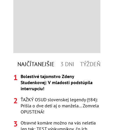
NAJČÍTANEJŠIE
3 DNI
TÝŽDEŇ
Bolestivé tajomstvo Zdeny
Studenkovej: V mladosti podstúpila
interrupciu!
ŤAŽKÝ OSUD slovenskej legendy (†84):
Prišla o dve deti aj o manžela... Zomrela
OPUSTENÁ!
Otravné komáre možno na vás neletia
len tak: TEST výskumníkov, čo ich