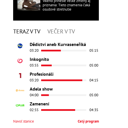
Víkend prinesie veľké zmeny aj
priznania: Tieto znamenia čaká
osudové stretnutie
TERAZ V TV
VEČER V TV
Dědictví aneb Kurvaseneříká
03:20
05:15
Inkognito
03:55
05:00
Profesionáli
03:20
04:15
Adela show
04:00
05:00
Zamenení
02:55
04:35
Navoľ stanice
Celý program