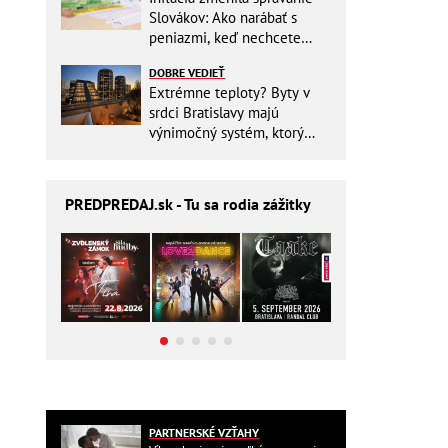
Slovákov: Ako narábať s
peniazmi, keď nechcete
zbytočne riskovať?
DOBRE VEDIEŤ
Extrémne teploty? Byty v
srdci Bratislavy majú
výnimočný systém, ktorý
ešte aj šetrí náklady
PREDPREDAJ
.sk - Tu sa rodia zážitky
PARTNERSKÉ VZŤAHY