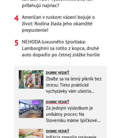
priťahujú najviac?
Američan v ruskom väzení bojuje o
život: Rodina žiada jeho okamžité
prepustenie!
NEHODA luxusného športiaka:
Lamborghini sa rútilo z kopca, druhé
auto dopadlo po čelnej zrážke horšie
DOBRE VEDIEŤ
Zbaľte sa na letný piknik bez
stresu: Tieto praktické
vychytávky vám ušetria
miesto v batohu!
DOBRE VEDIEŤ
Za jedným výsledkom je
unikátny proces: Na
Slovensku máme špičkové
pracovisko
DOBRE VEDIEŤ
Inflácia zmenila správanie