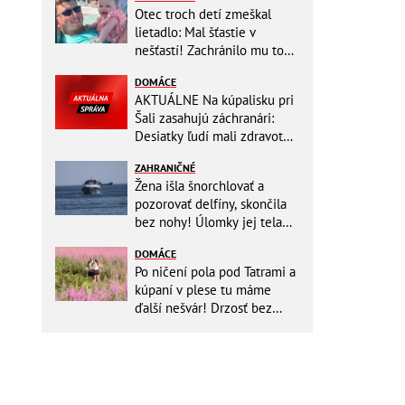
Otec troch detí zmeškal
lietadlo: Mal šťastie v
nešťastí! Zachránilo mu to
život
DOMÁCE
AKTUÁLNE Na kúpalisku pri
Šali zasahujú záchranári:
Desiatky ľudí mali zdravotné
ťažkosti!
ZAHRANIČNÉ
Žena išla šnorchlovať a
pozorovať delfíny, skončila
bez nohy! Úlomky jej tela
zostali v mori
DOMÁCE
Po ničení pola pod Tatrami a
kúpaní v plese tu máme
ďalší nešvár! Drzosť bez
hraníc: Dvojica kvôli fotke
vošla do...