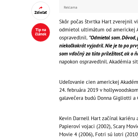
Reklama
Zdieľať
Skôr počas štvrtka Hart zverejnil v
odmietol ultimátum od americkej A
Tip na
článok
ospravedlnil.
"Odmietol som. Dôvod, p
niekoľkokrát vyjadril. Nie je to po pr
som vďačný za túto príležitosť, ak o ň
napokon ospravedlnil. Akadémia sit
Udeľovanie cien americkej Akadémi
24. februára 2019 v hollywoodskom
galavečera budú Donna Gigliotti a G
Kevin Darnell Hart začínal kariéru
Papieroví vojaci (2002), Scary Movi
Movie 4 (2006), Fotri sú lotri (2010