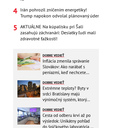
Irán pohrozil zničením energetiky!
Trump napokon odvolal plánovaný úder
AKTUÁLNE Na kúpalisku pri Šali
zasahujú záchranári: Desiatky ľudí mali
zdravotné ťažkosti!
DOBRE VEDIEŤ
Inflácia zmenila správanie
Slovákov: Ako narábať s
peniazmi, keď nechcete
zbytočne riskovať?
DOBRE VEDIEŤ
Extrémne teploty? Byty v
srdci Bratislavy majú
výnimočný systém, ktorý
ešte aj šetrí náklady
DOBRE VEDIEŤ
Cesta od odberu krvi až po
výsledok: Unikátny pohľad
do špičkového laboratória na