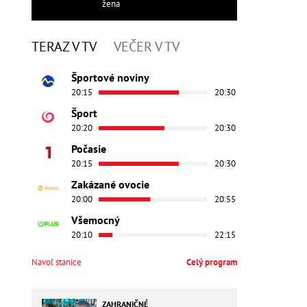
žena
TERAZ V TV
VEČER V TV
Športové noviny
20:15
20:30
Šport
20:20
20:30
Počasie
20:15
20:30
Zakázané ovocie
20:00
20:55
Všemocný
20:10
22:15
Navoľ stanice
Celý program
ZAHRANIČNÉ