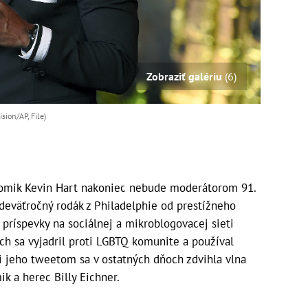
Zobraziť galériu
(6)
sion/AP, File)
omik Kevin Hart nakoniec nebude moderátorom 91.
ťdeväťročný rodák z Philadelphie od prestížneho
 príspevky na sociálnej a mikroblogovacej sieti
ých sa vyjadril proti LGBTQ komunite a používal
i jeho tweetom sa v ostatných dňoch zdvihla vlna
mik a herec Billy Eichner.