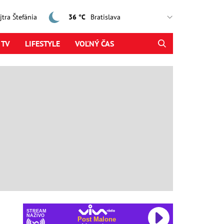
ajtra Štefánia
36 °C
 TV
LIFESTYLE
VOĽNÝ ČAS
STREAM
NAŽIVO
Post Malone