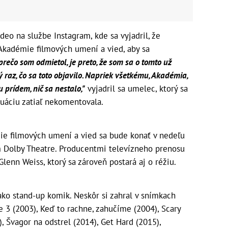
ideo na službe Instagram, kde sa vyjadril, že
kadémie filmových umení a vied, aby sa
rečo som odmietol, je preto, že som sa o tomto už
vý raz, čo sa toto objavilo. Napriek všetkému, Akadémia,
u prídem, nič sa nestalo,"
vyjadril sa umelec, ktorý sa
uáciu zatiaľ nekomentovala.
e filmových umení a vied sa bude konať v nedeľu
 Dolby Theatre. Producentmi televízneho prenosu
lenn Weiss, ktorý sa zároveň postará aj o réžiu.
 ako stand-up komik. Neskôr si zahral v snímkach
e 3 (2003), Keď to rachne, zahučíme (2004), Scary
), Švagor na odstrel (2014), Get Hard (2015),