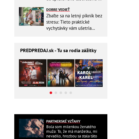
Slovensku
DOBRE VEDIEŤ
Zbaľte sa na letný piknik bez
stresu: Tieto praktické
vychytávky vám ušetria
miesto v batohu!
PREDPREDAJ
.sk - Tu sa rodia zážitky
PARTNERSKÉ VZŤAHY
Bola som milenkou ženatého
muža: To, že má manželku, mi
nevadilo, hrozbou sa stala táto