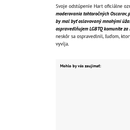
Svoje odstúpenie Hart oficiálne oz
moderovania tohtoročných Oscarov, p
by mal byť oslavovaný mnohými úža
ospravedlňujem LGBTQ komunite za mo
neskôr sa ospravedlnil, ľuďom, ktor
vyvíja.
Mohlo by vás zaujímať: