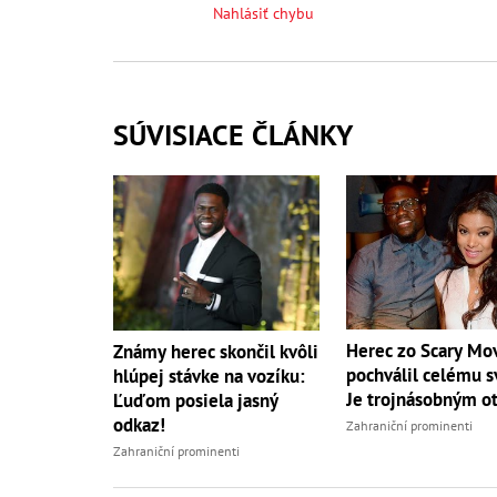
Nahlásiť chybu
SÚVISIACE ČLÁNKY
Herec zo Scary Mov
Známy herec skončil kvôli
pochválil celému s
hlúpej stávke na vozíku:
Je trojnásobným o
Ľuďom posiela jasný
odkaz!
Zahraniční prominenti
Zahraniční prominenti