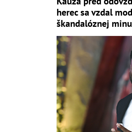
Kauza pred odovz
herec sa vzdal mod
škandalóznej minul