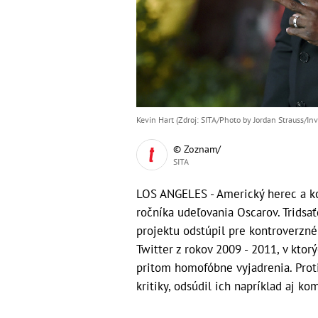
Kevin Hart (Zdroj: SITA/Photo by Jordan Strauss/Invi
© Zoznam/
SITA
LOS ANGELES - Americký herec a k
ročníka udeľovania Oscarov. Tridsa
projektu odstúpil pre kontroverzné
Twitter z rokov 2009 - 2011, v ktor
pritom homofóbne vyjadrenia. Prot
kritiky, odsúdil ich napríklad aj ko