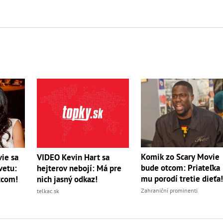
Komik zo Scary Movie
ie sa
VIDEO Kevin Hart sa
bude otcom: Priateľka
vetu:
hejterov nebojí: Má pre
mu porodí tretie dieťa
tcom!
nich jasný odkaz!
Zahraniční prominenti
telkac.sk