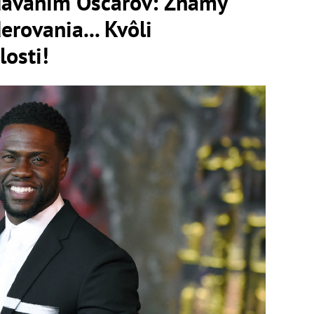
dávaním Oscarov: Známy
erovania... Kvôli
osti!