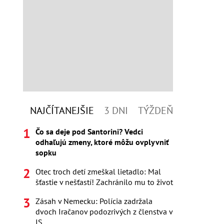
NAJČÍTANEJŠIE
3 DNI
TÝŽDEŇ
Čo sa deje pod Santorini? Vedci
odhaľujú zmeny, ktoré môžu ovplyvniť
sopku
Otec troch detí zmeškal lietadlo: Mal
šťastie v nešťastí! Zachránilo mu to život
Zásah v Nemecku: Polícia zadržala
dvoch Iračanov podozrivých z členstva v
IS