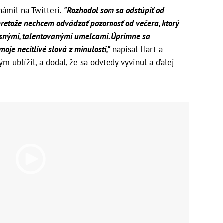
námil na Twitteri.
"Rozhodol som sa odstúpiť od
retože nechcem odvádzať pozornosť od večera, ktorý
snými, talentovanými umelcami. Úprimne sa
je necitlivé slová z minulosti,"
napísal Hart a
ým ublížil, a dodal, že sa odvtedy vyvinul a ďalej