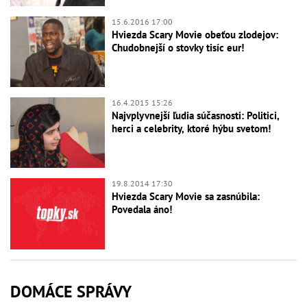
15.6.2016 17:00
Hviezda Scary Movie obeťou zlodejov:
Chudobnejší o stovky tisíc eur!
16.4.2015 15:26
Najvplyvnejší ľudia súčasnosti: Politici,
herci a celebrity, ktoré hýbu svetom!
19.8.2014 17:30
Hviezda Scary Movie sa zasnúbila:
Povedala áno!
DOMÁCE SPRÁVY