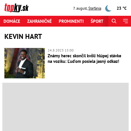
23 °C
7. august
,
Štefánia
DOMÁCE
ZAHRANIČNÉ
PROMINENTI
ŠPORT
ZAUJÍMAV
KEVIN HART
24.8.2023 15:00
Známy herec skončil kvôli hlúpej stávke
na vozíku: Ľuďom posiela jasný odkaz!