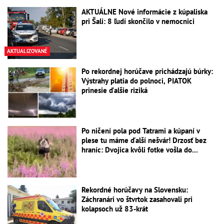
AKTUÁLNE Nové informácie z kúpaliska
pri Šali: 8 ľudí skončilo v nemocnici
AKTUALIZOVANÉ
Po rekordnej horúčave prichádzajú búrky:
Výstrahy platia do polnoci, PIATOK
prinesie ďalšie riziká
Po ničení pola pod Tatrami a kúpaní v
plese tu máme ďalší nešvár! Drzosť bez
hraníc: Dvojica kvôli fotke vošla do...
Rekordné horúčavy na Slovensku:
Záchranári vo štvrtok zasahovali pri
kolapsoch už 83-krát