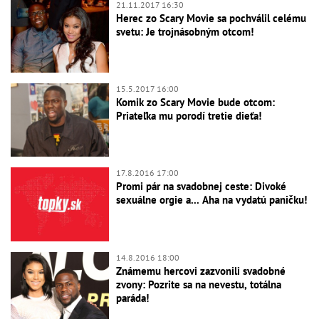
21.11.2017 16:30
Herec zo Scary Movie sa pochválil celému
svetu: Je trojnásobným otcom!
15.5.2017 16:00
Komik zo Scary Movie bude otcom:
Priateľka mu porodí tretie dieťa!
17.8.2016 17:00
Promi pár na svadobnej ceste: Divoké
sexuálne orgie a... Aha na vydatú paničku!
14.8.2016 18:00
Známemu hercovi zazvonili svadobné
zvony: Pozrite sa na nevestu, totálna
paráda!