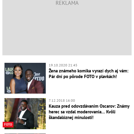
19.10.2020 21:45
Žena známeho komika vyrazí dych aj vám:
Pár dní po pôrode FOTO v plavkách!
7.12.2018 16:00
Kauza pred odovzdávaním Oscarov: Známy
herec sa vzdal moderovania... Kvôli
škandalóznej minulosti!
FOTO