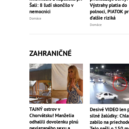
Šali: 8 ľudí skončilo v
Výstrahy platia do
nemocnici
polnoci, PIATOK pr
ďalšie riziká
Domáce
Domáce
ZAHRANIČNÉ
TAJNÝ ostrov v
Desivé VIDEO len 
Chorvátsku! Manželia
silné žalúdky: Chl
odhalili dovolenku plnú
zabilo na priechod
neviazaného sexu a
Telo našli o 150 m