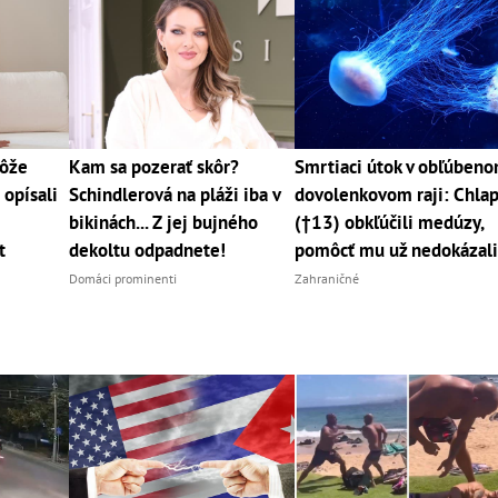
môže
Kam sa pozerať skôr?
Smrtiaci útok v obľúben
 opísali
Schindlerová na pláži iba v
dovolenkovom raji: Chla
bikinách... Z jej bujného
(†13) obkľúčili medúzy,
t
dekoltu odpadnete!
pomôcť mu už nedokázal
Domáci prominenti
Zahraničné