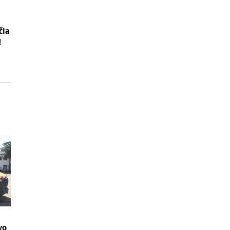
čia
!
vo