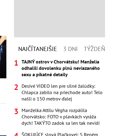
NAJČÍTANEJŠIE
3 DNI
TÝŽDEŇ
TAJNÝ ostrov v Chorvátsku! Manželia
odhalili dovolenku plnú neviazaného
sexu a pikatné detaily
Desivé VIDEO len pre silné žalúdky:
Chlapca zabilo na priechode auto! Telo
našli o 150 metrov ďalej
Manželka Attilu Végha rozpálila
Chorvátsko: FOTO v plavkách vyráža
dych! TAKÝTO zadok sa len tak nevidí
ŠOKUJÚCE slová Plačkovej: S Reném