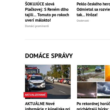
ŠOKUJÚCE slová
Peklo českého herc
Plačkovej: S Reném dlho
Odmietol sa rozvie
tajili... Tomuto po rokoch
tak... Hrôza!
uverí málokto!
Osobnosti
Domáci prominenti
DOMÁCE SPRÁVY
AKTUALIZOVANÉ
AKTUÁLNE Nové
Po rekordnej horú
informácie z kúpaliska pri
prichádzajú búrky: