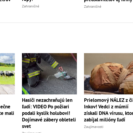
Zahraničné
Zahraničné
Hasiči nezachraňujú len
Prielomový NÁLEZ z či
iečne
ľudí: VIDEO Po požiari
Inkov! Vedci z múmií
te mali
podali kyslík holubovi!
získali DNA vírusu, kto
Dojímavé zábery obleteli
zabíjal milióny ľudí
svet
Zaujímavosti