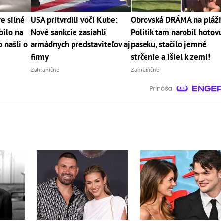
e silné
USA pritvrdili voči Kube:
Obrovská DRÁMA na pláži
bilo na
Nové sankcie zasiahli
Politik tam narobil hotov
 našli o
armádnych predstaviteľov aj
paseku, stačilo jemné
firmy
strčenie a išiel k zemi!
Zahraničné
Zahraničné