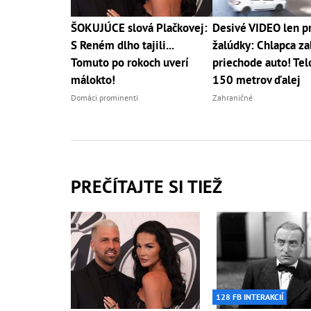
ŠOKUJÚCE slová Plačkovej:
Desivé VIDEO len pr
S Reném dlho tajili...
žalúdky: Chlapca za
Tomuto po rokoch uverí
priechode auto! Telo
málokto!
150 metrov ďalej
Domáci prominenti
Zahraničné
PREČÍTAJTE SI TIEŽ
128 FB INTERAKCIÍ