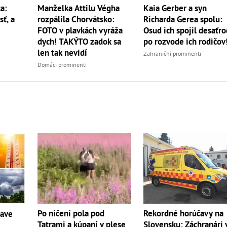
a:
Manželka Attilu Végha
Kaia Gerber a syn
sť, a
rozpálila Chorvátsko:
Richarda Gerea spolu:
FOTO v plavkách vyráža
Osud ich spojil desaťro
dych! TAKÝTO zadok sa
po rozvode ich rodičov
len tak nevidí
Zahraniční prominenti
Domáci prominenti
Po ničení pola pod
Rekordné horúčavy na
čave
Tatrami a kúpaní v plese
Slovensku: Záchranári 