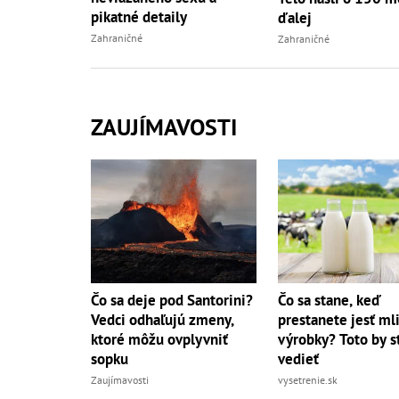
pikatné detaily
ďalej
Zahraničné
Zahraničné
ZAUJÍMAVOSTI
Čo sa deje pod Santorini?
Čo sa stane, keď
Vedci odhaľujú zmeny,
prestanete jesť ml
ktoré môžu ovplyvniť
výrobky? Toto by s
sopku
vedieť
Zaujímavosti
vysetrenie.sk