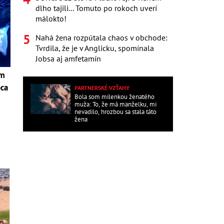
dlho tajili... Tomuto po rokoch uverí
málokto!
Nahá žena rozpútala chaos v obchode:
Tvrdila, že je v Anglicku, spomínala
Jobsa aj amfetamín
om
pca
PARTNERSKÉ VZŤAHY
Bola som milenkou ženatého
muža: To, že má manželku, mi
i
nevadilo, hrozbou sa stala táto
žena