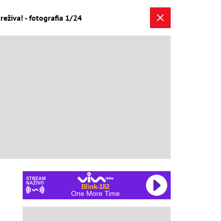
ežíva! - fotografia 1/24
STREAM
NAŽIVO
Blink-182
One More Time