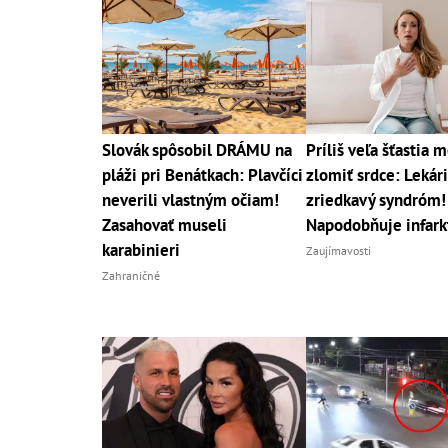
Slovák spôsobil DRÁMU na
Príliš veľa šťastia 
pláži pri Benátkach: Plavčíci
zlomiť srdce: Lekári
neverili vlastným očiam!
zriedkavý syndróm!
Zasahovať museli
Napodobňuje infark
karabinieri
Zaujímavosti
Zahraničné