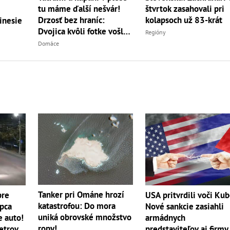
tu máme ďalší nešvár!
štvrtok zasahovali pri
Drzosť bez hraníc:
kolapsoch už 83-krát
inesie
Dvojica kvôli fotke vošla
Regióny
do...
Domáce
Tanker pri Ománe hrozí
pre
USA pritvrdili voči Kub
katastrofou: Do mora
apca
Nové sankcie zasiahli
uniká obrovské množstvo
e auto!
armádnych
ropy!
etrov
predstaviteľov aj firmy