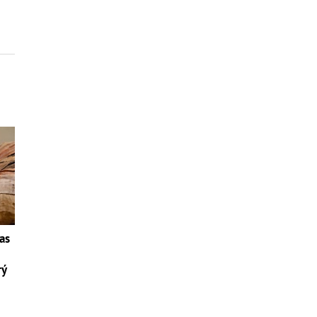
as
rý