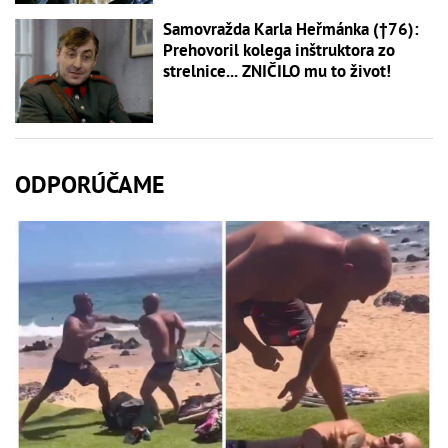
Samovražda Karla Heřmánka (†76):
Prehovoril kolega inštruktora zo
strelnice... ZNIČILO mu to život!
ODPORÚČAME