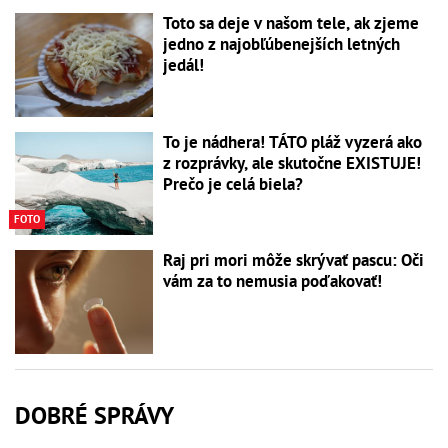
Toto sa deje v našom tele, ak zjeme
jedno z najobľúbenejších letných
jedál!
To je nádhera! TÁTO pláž vyzerá ako
z rozprávky, ale skutočne EXISTUJE!
Prečo je celá biela?
FOTO
Raj pri mori môže skrývať pascu: Oči
vám za to nemusia poďakovať!
DOBRÉ SPRÁVY