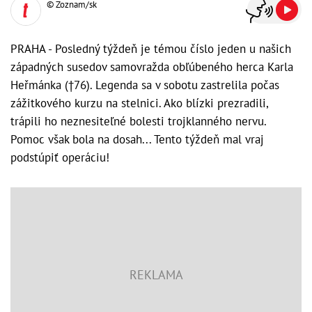
© Zoznam/sk
PRAHA - Posledný týždeň je témou číslo jeden u našich
západných susedov samovražda obľúbeného herca Karla
Heřmánka (†76). Legenda sa v sobotu zastrelila počas
zážitkového kurzu na stelnici. Ako blízki prezradili,
trápili ho neznesiteľné bolesti trojklanného nervu.
Pomoc však bola na dosah... Tento týždeň mal vraj
podstúpiť operáciu!