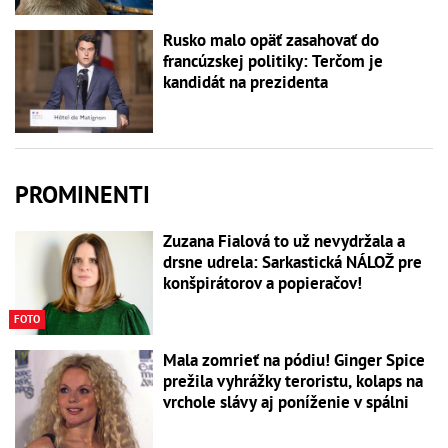
Rusko malo opäť zasahovať do
francúzskej politiky: Terčom je
kandidát na prezidenta
PROMINENTI
Zuzana Fialová to už nevydržala a
drsne udrela: Sarkastická NÁLOŽ pre
konšpirátorov a popieračov!
FOTO
Mala zomrieť na pódiu! Ginger Spice
prežila vyhrážky teroristu, kolaps na
vrchole slávy aj poníženie v spálni