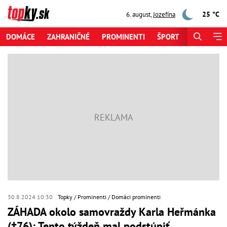
25 °C
6. august
,
Jozefína
DOMÁCE
ZAHRANIČNÉ
PROMINENTI
ŠPORT
ZAUJÍMAV
30.8.2024 10:30
Topky
Prominenti
Domáci prominenti
ZÁHADA okolo samovraždy Karla Heřmánka
(†76): Tento týždeň mal podstúpiť