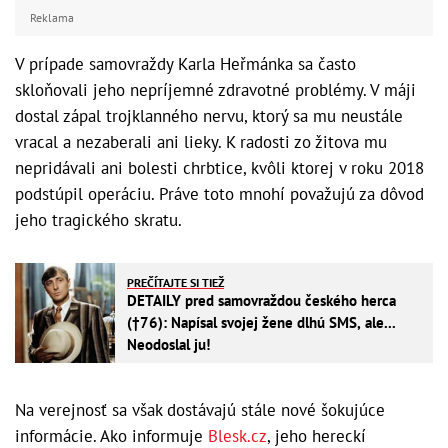
Reklama
V prípade samovraždy Karla Heřmánka sa často
skloňovali jeho nepríjemné zdravotné problémy. V máji
dostal zápal trojklanného nervu, ktorý sa mu neustále
vracal a nezaberali ani lieky. K radosti zo žitova mu
nepridávali ani bolesti chrbtice, kvôli ktorej v roku 2018
podstúpil operáciu. Práve toto mnohí považujú za dôvod
jeho tragického skratu.
PREČÍTAJTE SI TIEŽ
DETAILY pred samovraždou českého herca
(†76): Napísal svojej žene dlhú SMS, ale...
Neodoslal ju!
Na verejnosť sa však dostávajú stále nové šokujúce
informácie. Ako informuje
Blesk.cz
, jeho hereckí