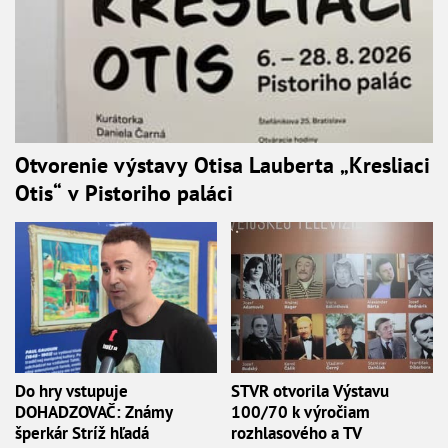
Otvorenie výstavy Otisa Lauberta „Kresliaci
Otis“ v Pistoriho paláci
Do hry vstupuje
STVR otvorila Výstavu
DOHADZOVAČ: Známy
100/70 k výročiam
šperkár Stríž hľadá
rozhlasového a TV