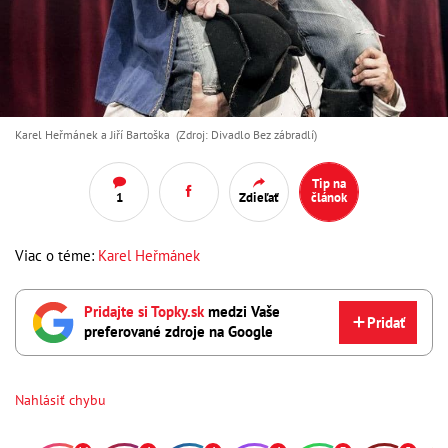
Karel Heřmánek a Jiří Bartoška (Zdroj: Divadlo Bez zábradlí)
Tip na
1
Zdieľať
článok
Viac o téme:
Karel Heřmánek
Pridajte si Topky.sk
medzi Vaše
Pridať
preferované zdroje na Google
Nahlásiť chybu