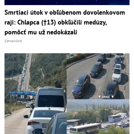
Smrtiaci útok v obľúbenom dovolenkovom
raji: Chlapca (†13) obkľúčili medúzy,
pomôcť mu už nedokázali
Zahraničné