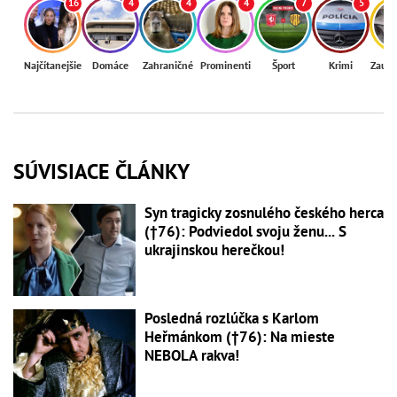
16
4
4
4
7
5
Najčítanejšie
Domáce
Zahraničné
Prominenti
Šport
Krimi
Zaují
SÚVISIACE ČLÁNKY
Syn tragicky zosnulého českého herca
(†76): Podviedol svoju ženu... S
ukrajinskou herečkou!
Posledná rozlúčka s Karlom
Heřmánkom (†76): Na mieste
NEBOLA rakva!