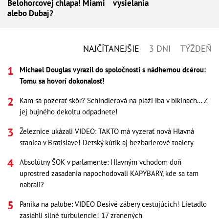
Belohorcovej chlapa! Miami
vysielania
alebo Dubaj?
NAJČÍTANEJŠIE
3 DNI
TÝŽDEŇ
Michael Douglas vyrazil do spoločnosti s nádhernou dcérou:
Tomu sa hovorí dokonalosť!
Kam sa pozerať skôr? Schindlerová na pláži iba v bikinách... Z
jej bujného dekoltu odpadnete!
Železnice ukázali VIDEO: TAKTO má vyzerať nová Hlavná
stanica v Bratislave! Detský kútik aj bezbarierové toalety
Absolútny ŠOK v parlamente: Hlavným vchodom doň
uprostred zasadania napochodovali KAPYBARY, kde sa tam
nabrali?
Panika na palube: VIDEO Desivé zábery cestujúcich! Lietadlo
zasiahli silné turbulencie! 17 zranených