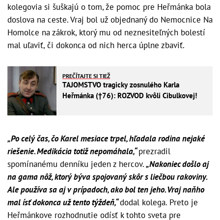
kolegovia si šuškajú o tom, že pomoc pre Heřmánka bola
doslova na ceste. Vraj bol už objednaný do Nemocnice Na
Homolce na zákrok, ktorý mu od neznesiteľných bolestí
mal uľaviť, či dokonca od nich herca úplne zbaviť.
PREČÍTAJTE SI TIEŽ
TAJOMSTVO tragicky zosnulého Karla
Heřmánka (†76): ROZVOD kvôli Cibulkovej!
„Po celý čas, čo Karel mesiace trpel, hľadala rodina nejaké
riešenie. Medikácia totiž nepomáhala,“
prezradil
spomínanému denníku jeden z hercov.
„Nakoniec došlo aj
na gama nôž, ktorý býva spojovaný skôr s liečbou rakoviny.
Ale používa sa aj v prípadoch, ako bol ten jeho. Vraj naňho
mal ísť dokonca už tento týždeň,“
dodal kolega. Preto je
Heřmánkove rozhodnutie odísť k tohto sveta pre