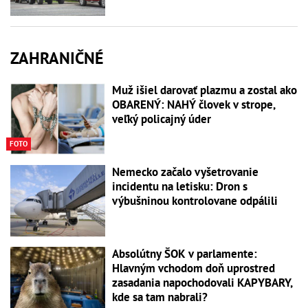
ZAHRANIČNÉ
Muž išiel darovať plazmu a zostal ako
OBARENÝ: NAHÝ človek v strope,
veľký policajný úder
FOTO
Nemecko začalo vyšetrovanie
incidentu na letisku: Dron s
výbušninou kontrolovane odpálili
Absolútny ŠOK v parlamente:
Hlavným vchodom doň uprostred
zasadania napochodovali KAPYBARY,
kde sa tam nabrali?