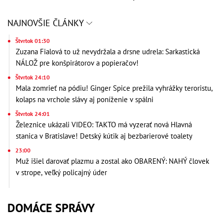
NAJNOVŠIE ČLÁNKY
Štvrtok 01:30
Zuzana Fialová to už nevydržala a drsne udrela: Sarkastická
NÁLOŽ pre konšpirátorov a popieračov!
Štvrtok 24:10
Mala zomrieť na pódiu! Ginger Spice prežila vyhrážky teroristu,
kolaps na vrchole slávy aj poníženie v spálni
Štvrtok 24:01
Železnice ukázali VIDEO: TAKTO má vyzerať nová Hlavná
stanica v Bratislave! Detský kútik aj bezbarierové toalety
23:00
Muž išiel darovať plazmu a zostal ako OBARENÝ: NAHÝ človek
v strope, veľký policajný úder
DOMÁCE SPRÁVY