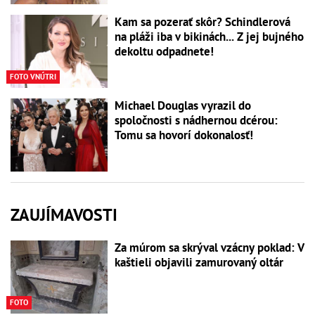
Kam sa pozerať skôr? Schindlerová
na pláži iba v bikinách... Z jej bujného
dekoltu odpadnete!
FOTO VNÚTRI
Michael Douglas vyrazil do
spoločnosti s nádhernou dcérou:
Tomu sa hovorí dokonalosť!
ZAUJÍMAVOSTI
Za múrom sa skrýval vzácny poklad: V
kaštieli objavili zamurovaný oltár
FOTO