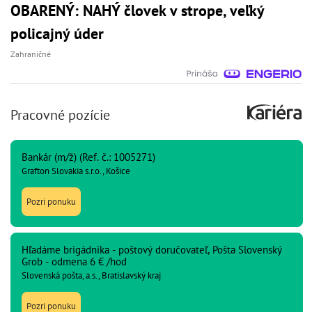
OBARENÝ: NAHÝ človek v strope, veľký
policajný úder
Zahraničné
Pracovné pozície
Bankár (m/ž) (Ref. č.: 1005271)
Grafton Slovakia s.r.o., Košice
Pozri ponuku
Hľadáme brigádnika - poštový doručovateľ, Pošta Slovenský
Grob - odmena 6 € /hod
Slovenská pošta, a.s., Bratislavský kraj
Pozri ponuku