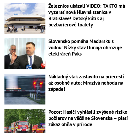
Železnice ukázali VIDEO: TAKTO má
vyzerať nová Hlavná stanica v
Bratislave! Detský kútik aj
bezbarierové toalety
Slovensko pomáha Maďarsku s
vodou: Nízky stav Dunaja ohrozuje
elektráreň Paks
Nákladný vlak zastavilo na priecestí
až osobné auto: Mrazivá nehoda na
západe!
Pozor: Hasiči vyhlásili zvýšené riziko
požiarov na väčšine Slovenska – platí
zákaz ohňa v prírode