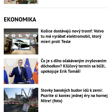
EKONOMIKA
Košice dostávajú nový tromf: Volvo
tu má vyrábať elektromobil, ktorý
mieri proti Tesle
Čo je s dlho očakávaným zvyšovaním
dôchodkov? Kľúčový termín sa blíži,
upokojuje Erik Tomáš!
Stovky banských budov idú k zemi:
Pozrite si koniec jednej éry na hornej
Nitre! (foto)