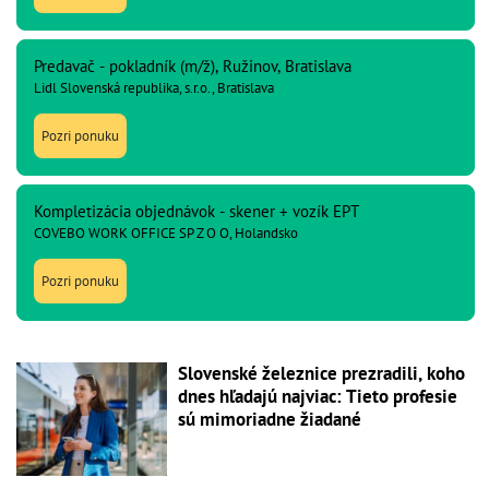
Predavač - pokladník (m/ž), Ružinov, Bratislava
Lidl Slovenská republika, s.r.o., Bratislava
Pozri ponuku
Kompletizácia objednávok - skener + vozík EPT
COVEBO WORK OFFICE SP Z O O, Holandsko
Pozri ponuku
Slovenské železnice prezradili, koho
dnes hľadajú najviac: Tieto profesie
sú mimoriadne žiadané