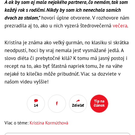
A ak by som aj mala nejakého partnera, čo nemám, tak som
každý rok s rodičmi. Nikdy by som ich nenechala samích
dvoch za stolom,"
hovorí úplne otvorene. V rozhovore nám
prezradila aj to, ako u nich vyzerá štedrovečerná
večera
.
Kristína je známa ako veľký gurmán, no klasiku si skrátka
neodpustí, hoci by vraj nemala jesť vysmážané jedlá. A
slovo diéta či prebytočné kilá? K tomu má jasný postoj i
recept na to, ako byť šťastná napriek tomu, že na váhe
nejaké to kilečko môže pribudnúť. Viac sa dozviete v
našom videu vyššie!
Tip na
14
Zdieľať
článok
Viac o téme:
Kristína Kormúthová