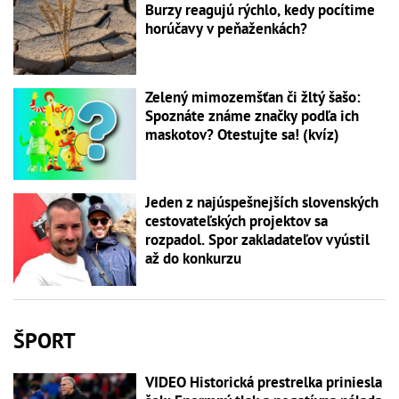
Burzy reagujú rýchlo, kedy pocítime
horúčavy v peňaženkách?
Zelený mimozemšťan či žltý šašo:
Spoznáte známe značky podľa ich
maskotov? Otestujte sa! (kvíz)
Jeden z najúspešnejších slovenských
cestovateľských projektov sa
rozpadol. Spor zakladateľov vyústil
až do konkurzu
ŠPORT
VIDEO Historická prestrelka priniesla