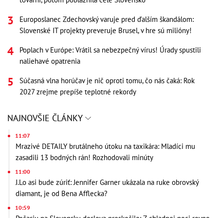
Europoslanec Zdechovský varuje pred ďalším škandálom:
Slovenské IT projekty preveruje Brusel, v hre sú milióny!
Poplach v Európe: Vrátil sa nebezpečný vírus! Úrady spustili
naliehavé opatrenia
Súčasná vlna horúčav je nič oproti tomu, čo nás čaká: Rok
2027 zrejme prepíše teplotné rekordy
NAJNOVŠIE ČLÁNKY
11:07
Mrazivé DETAILY brutálneho útoku na taxikára: Mladíci mu
zasadili 13 bodných rán! Rozhodovali minúty
11:00
J.Lo asi bude zúriť: Jennifer Garner ukázala na ruke obrovský
diamant, je od Bena Afflecka?
10:59