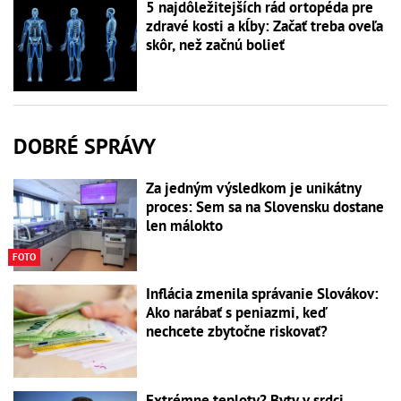
5 najdôležitejších rád ortopéda pre
zdravé kosti a kĺby: Začať treba oveľa
skôr, než začnú bolieť
DOBRÉ SPRÁVY
Za jedným výsledkom je unikátny
proces: Sem sa na Slovensku dostane
len málokto
FOTO
Inflácia zmenila správanie Slovákov:
Ako narábať s peniazmi, keď
nechcete zbytočne riskovať?
Extrémne teploty? Byty v srdci