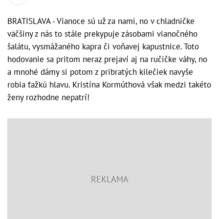
BRATISLAVA - Vianoce sú už za nami, no v chladničke
väčšiny z nás to stále prekypuje zásobami vianočného
šalátu, vysmážaného kapra či voňavej kapustnice. Toto
hodovanie sa pritom neraz prejaví aj na ručičke váhy, no
a mnohé dámy si potom z pribratých kilečiek navyše
robia ťažkú hlavu. Kristína Kormúthová však medzi takéto
ženy rozhodne nepatrí!