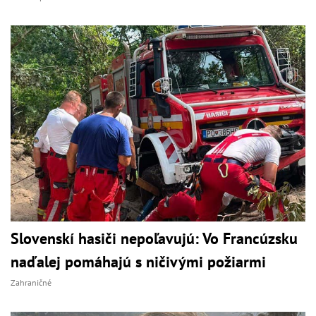
Slovenskí hasiči nepoľavujú: Vo Francúzsku
naďalej pomáhajú s ničivými požiarmi
Zahraničné