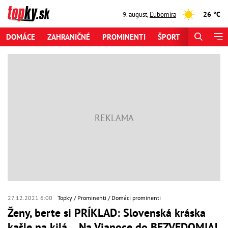
26 °C
9. august
,
Ľubomíra
DOMÁCE
ZAHRANIČNÉ
PROMINENTI
ŠPORT
ZAUJÍMAV
27.12.2021 6:00
Topky
Prominenti
Domáci prominenti
Ženy, berte si PRÍKLAD: Slovenská kráska
kašle na kilá… Na Vianoce do BEZVEDOMIA!