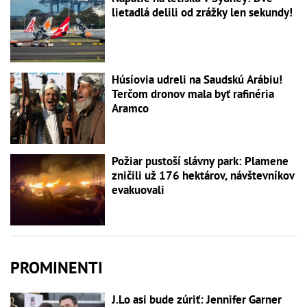
lietadlá delili od zrážky len sekundy!
Húsíovia udreli na Saudskú Arábiu!
Terčom dronov mala byť rafinéria
Aramco
Požiar pustoší slávny park: Plamene
zničili už 176 hektárov, návštevníkov
evakuovali
PROMINENTI
J.Lo asi bude zúriť: Jennifer Garner