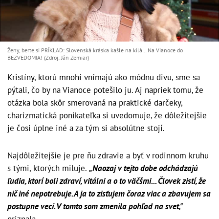
Ženy, berte si PRÍKLAD: Slovenská kráska kašle na kilá… Na Vianoce do
BEZVEDOMIA! (Zdroj: Ján Zemiar)
Kristíny, ktorú mnohí vnímajú ako módnu divu, sme sa
pýtali, čo by na Vianoce potešilo ju. Aj napriek tomu, že
otázka bola skôr smerovaná na praktické darčeky,
charizmatická ponikateľka si uvedomuje, že dôležitejšie
je čosi úplne iné a za tým si absolútne stojí.
Najdôležitejšie je pre ňu zdravie a byť v rodinnom kruhu
s tými, ktorých miluje.
„Naozaj v tejto dobe odchádzajú
ľudia, ktorí boli zdraví, vitálni a o to väčšmi... Človek zistí, že
nič iné nepotrebuje. A ja to zisťujem čoraz viac a zbavujem sa
postupne vecí. V tomto som zmenila pohľad na svet,"
priznala.