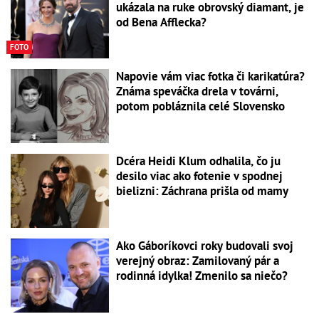
ukázala na ruke obrovský diamant, je
od Bena Afflecka?
FOTO
Napovie vám viac fotka či karikatúra?
Známa speváčka drela v továrni,
potom pobláznila celé Slovensko
Dcéra Heidi Klum odhalila, čo ju
desilo viac ako fotenie v spodnej
bielizni: Záchrana prišla od mamy
Ako Gáboríkovci roky budovali svoj
verejný obraz: Zamilovaný pár a
rodinná idylka! Zmenilo sa niečo?