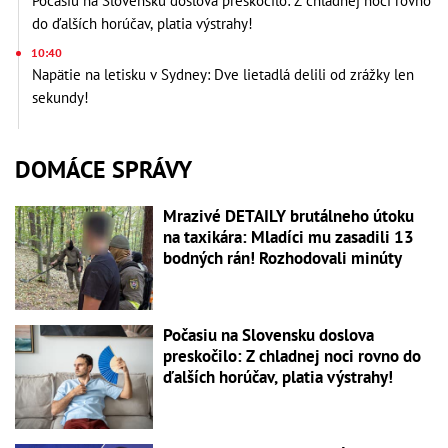
Počasiu na Slovensku doslova preskočilo: Z chladnej noci rovno
do ďalších horúčav, platia výstrahy!
10:40
Napätie na letisku v Sydney: Dve lietadlá delili od zrážky len
sekundy!
DOMÁCE SPRÁVY
Mrazivé DETAILY brutálneho útoku
na taxikára: Mladíci mu zasadili 13
bodných rán! Rozhodovali minúty
Počasiu na Slovensku doslova
preskočilo: Z chladnej noci rovno do
ďalších horúčav, platia výstrahy!