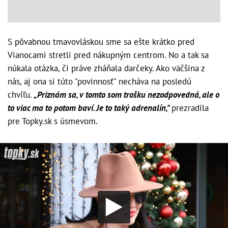
S pôvabnou tmavovláskou sme sa ešte krátko pred
Vianocami stretli pred nákupným centrom. No a tak sa
núkala otázka, či práve zháňala darčeky. Ako väčšina z
nás, aj ona si túto "povinnosť" necháva na posledú
chvíľu.
„Priznám sa, v tomto som trošku nezodpovedná, ale o
to viac ma to potom baví. Je to taký adrenalín,"
prezradila
pre Topky.sk s úsmevom.