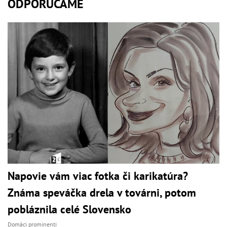
ODPORÚČAME
Napovie vám viac fotka či karikatúra?
Známa speváčka drela v továrni, potom
pobláznila celé Slovensko
Domáci prominenti