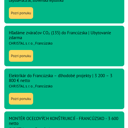
LepsiaPraca.sk, Slovenská republika
Pozri ponuku
Hľadáme zváračov CO₂ (135) do Francúzska | Ubytovanie
zdarma
CHRISTAL s. r. o., Francúzsko
Pozri ponuku
Elektrikár do Francúzska – dlhodobé projekty | 3 200 – 3
800 € netto
CHRISTAL s. r. o., Francúzsko
Pozri ponuku
MONTÉR OCEĽOVÝCH KONŠTRUKCIÍ - FRANCÚZSKO - 3 600
netto