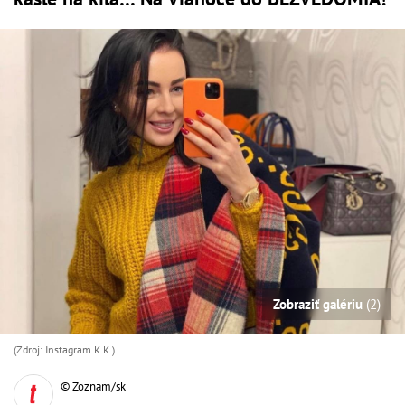
Zobraziť galériu
(2)
(Zdroj: Instagram K.K.)
© Zoznam/sk