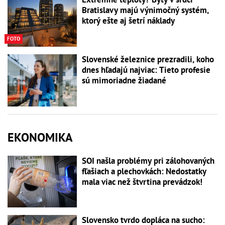
Bratislavy majú výnimočný systém,
ktorý ešte aj šetrí náklady
FOTO
Slovenské železnice prezradili, koho
dnes hľadajú najviac: Tieto profesie
sú mimoriadne žiadané
EKONOMIKA
SOI našla problémy pri zálohovaných
fľašiach a plechovkách: Nedostatky
mala viac než štvrtina prevádzok!
Slovensko tvrdo dopláca na sucho: