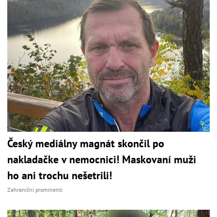
Český mediálny magnát skončil po
nakladačke v nemocnici! Maskovaní muži
ho ani trochu nešetrili!
Zahraniční prominenti