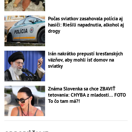
Počas sviatkov zasahovala polícia aj
hasiči: Riešili napadnutia, alkohol aj
drogy
Irán nakrátko prepustí kresťanských
väzňov, aby mohli ísť domov na
sviatky
Známa Slovenka sa chce ZBAVIŤ
tetovania: CHYBA z mladosti… FOTO
To čo tam má?!