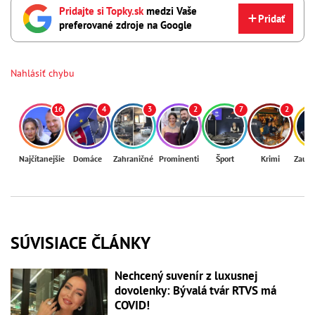
Pridajte si Topky.sk
medzi Vaše
Pridať
preferované zdroje na Google
Nahlásiť chybu
16
4
3
2
7
2
Najčítanejšie
Domáce
Zahraničné
Prominenti
Šport
Krimi
Zaují
SÚVISIACE ČLÁNKY
Nechcený suvenír z luxusnej
dovolenky: Bývalá tvár RTVS má
COVID!