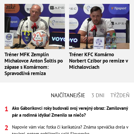
Tréner MFK Zemplín
Tréner KFC Komárno
Michalovce Anton Šoltis po
Norbert Czibor po remíze v
zápase s Komárnom:
Michalovciach
Spravodlivá remíza
NAJČÍTANEJŠIE
3 DNI
TÝŽDEŇ
Ako Gáboríkovci roky budovali svoj verejný obraz: Zamilovaný
pár a rodinná idylka! Zmenilo sa niečo?
Napovie vám viac fotka či karikatúra? Známa speváčka drela v
továrni, potom pobláznila celé Slovensko