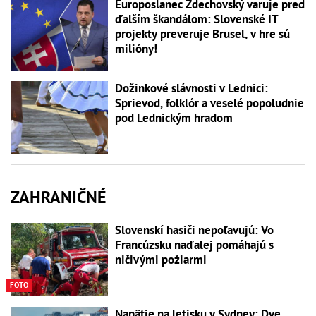
Europoslanec Zdechovský varuje pred
ďalším škandálom: Slovenské IT
projekty preveruje Brusel, v hre sú
milióny!
Dožinkové slávnosti v Lednici:
Sprievod, folklór a veselé popoludnie
pod Lednickým hradom
ZAHRANIČNÉ
Slovenskí hasiči nepoľavujú: Vo
Francúzsku naďalej pomáhajú s
ničivými požiarmi
FOTO
Napätie na letisku v Sydney: Dve